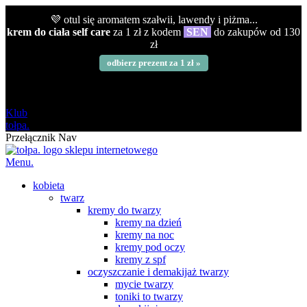
💜 otul się aromatem szałwii, lawendy i piżma...
krem do ciała self care
za 1 zł z kodem
SEN
do zakupów od 130
zł
odbierz prezent za 1 zł »
darmowa
od 120 zł
Klub
tołpa.
Przełącznik Nav
Menu.
kobieta
twarz
kremy do twarzy
kremy na dzień
kremy na noc
kremy pod oczy
kremy z spf
oczyszczanie i demakijaż twarzy
mycie twarzy
toniki to twarzy