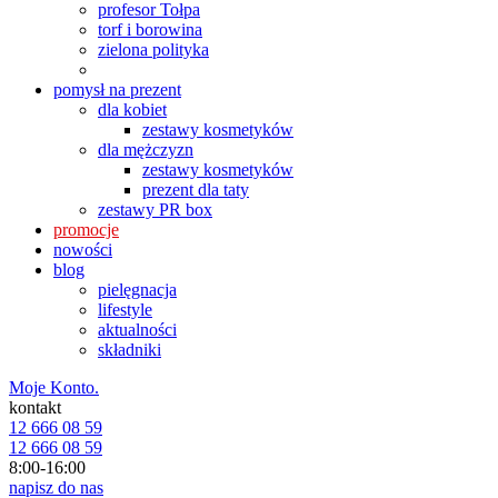
profesor Tołpa
torf i borowina
zielona polityka
pomysł na prezent
dla kobiet
zestawy kosmetyków
dla mężczyzn
zestawy kosmetyków
prezent dla taty
zestawy PR box
promocje
nowości
blog
pielęgnacja
lifestyle
aktualności
składniki
Moje Konto.
kontakt
12 666 08 59
12 666 08 59
8:00-16:00
napisz do nas