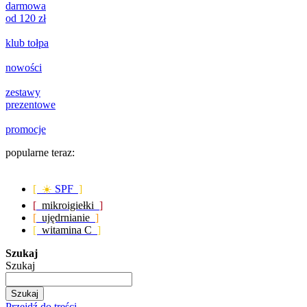
darmowa
od 120 zł
klub tołpa
nowości
zestawy
prezentowe
promocje
popularne teraz:
[ ☀️
SPF
]
[
mikroigiełki
]
[
ujędrnianie
]
[
witamina C
]
Szukaj
Szukaj
Szukaj
Przejdź do treści