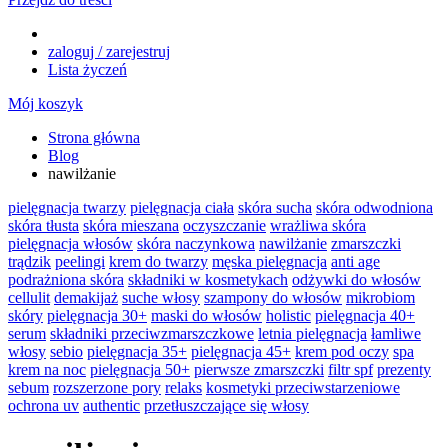
zaloguj / zarejestruj
Lista życzeń
Mój koszyk
Strona główna
Blog
nawilżanie
pielęgnacja twarzy
pielęgnacja ciała
skóra sucha
skóra odwodniona
skóra tłusta
skóra mieszana
oczyszczanie
wrażliwa skóra
pielęgnacja włosów
skóra naczynkowa
nawilżanie
zmarszczki
trądzik
peelingi
krem do twarzy
męska pielęgnacja
anti age
podrażniona skóra
składniki w kosmetykach
odżywki do włosów
cellulit
demakijaż
suche włosy
szampony do włosów
mikrobiom
skóry
pielęgnacja 30+
maski do włosów
holistic
pielęgnacja 40+
serum
składniki przeciwzmarszczkowe
letnia pielęgnacja
łamliwe
włosy
sebio
pielęgnacja 35+
pielęgnacja 45+
krem pod oczy
spa
krem na noc
pielęgnacja 50+
pierwsze zmarszczki
filtr spf
prezenty
sebum
rozszerzone pory
relaks
kosmetyki przeciwstarzeniowe
ochrona uv
authentic
przetłuszczające się włosy