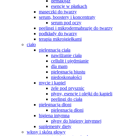
demakijaż
esencje w płatkach
maseczki do twarzy
serum, boostery i koncentraty
serum pod oczy
peelingi i mikrodermabrazje do twarzy
podkłady do twarzy
terapia mikroigiełkami
ciało
pielęgnacja ciała
nawilżanie ciała
cellulit i ujędrnianie
dla mam
pielęgnacja biustu
niedoskonałości
mycie i kąpiel
żele pod prysznic
płyny, esencje i olejki do kąpieli
peelingi do ciała
pielęgnacja dłoni
pielęgnacja dłoni
higiena intymna
płyny do higieny intymnej
suplementy diety
włosy i skóra głowy