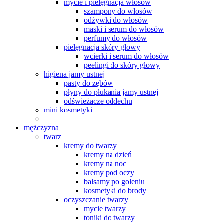
mycie i pielęgnacja włosów
szampony do włosów
odżywki do włosów
maski i serum do włosów
perfumy do włosów
pielęgnacja skóry głowy
wcierki i serum do włosów
peelingi do skóry głowy
higiena jamy ustnej
pasty do zębów
płyny do płukania jamy ustnej
odświeżacze oddechu
mini kosmetyki
mężczyzna
twarz
kremy do twarzy
kremy na dzień
kremy na noc
kremy pod oczy
balsamy po goleniu
kosmetyki do brody
oczyszczanie twarzy
mycie twarzy
toniki do twarzy