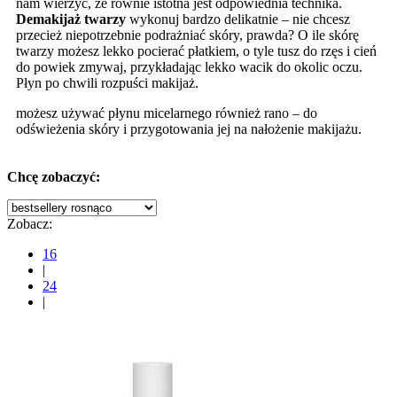
nam wierzyć, że równie istotna jest odpowiednia technika.
Demakijaż twarzy
wykonuj bardzo delikatnie – nie chcesz
przecież niepotrzebnie podrażniać skóry, prawda? O ile skórę
twarzy możesz lekko pocierać płatkiem, o tyle tusz do rzęs i cień
do powiek zmywaj, przykładając lekko wacik do okolic oczu.
Płyn po chwili rozpuści makijaż.
możesz używać płynu micelarnego również rano – do
odświeżenia skóry i przygotowania jej na nałożenie makijażu.
Chcę zobaczyć:
Zobacz:
16
|
24
|