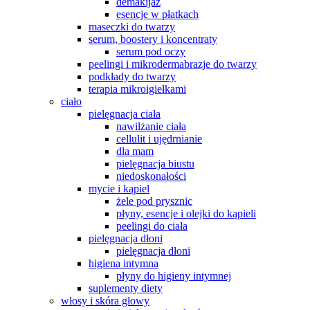
demakijaż
esencje w płatkach
maseczki do twarzy
serum, boostery i koncentraty
serum pod oczy
peelingi i mikrodermabrazje do twarzy
podkłady do twarzy
terapia mikroigiełkami
ciało
pielęgnacja ciała
nawilżanie ciała
cellulit i ujędrnianie
dla mam
pielęgnacja biustu
niedoskonałości
mycie i kąpiel
żele pod prysznic
płyny, esencje i olejki do kąpieli
peelingi do ciała
pielęgnacja dłoni
pielęgnacja dłoni
higiena intymna
płyny do higieny intymnej
suplementy diety
włosy i skóra głowy