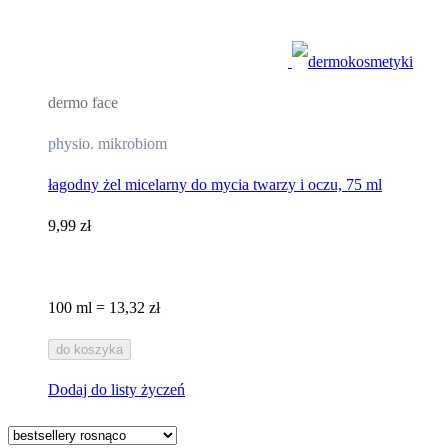
dermo face
physio. mikrobiom
łagodny żel micelarny do mycia twarzy i oczu, 75 ml
9,99 zł
100 ml = 13,32 zł
do koszyka
Dodaj do listy życzeń