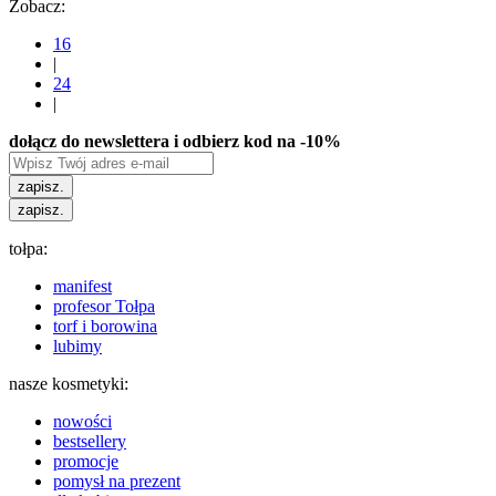
Zobacz:
16
|
24
|
dołącz do newslettera i odbierz kod na -10%
zapisz.
zapisz.
tołpa:
manifest
profesor Tołpa
torf i borowina
lubimy
nasze kosmetyki:
nowości
bestsellery
promocje
pomysł na prezent