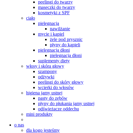
peelingi do twarzy
maseczki do twarzy
kosmetyki z SPF
ciało
pielęgnacja
nawilżanie
mycie i kąpiel
żele pod prysznic
płyny do kąpieli
pielęgnacja dłoni
pielęgnacja dłoni
suplementy diety
włosy i skóra głowy
szampony
odżywki
peelingi do skóry głowy
wcierki do włosów
higiena jamy ustnej
pasty do zębów
płyny do płukania jamy ustnej
odświeżacze oddechu
mini produkty
o nas
dla kogo jesteśmy