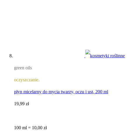
green oils
oczyszczanie.
płyn micelarny do mycia twarzy, oczu i ust, 200 ml
19,99 zł
100 ml = 10,00 zł