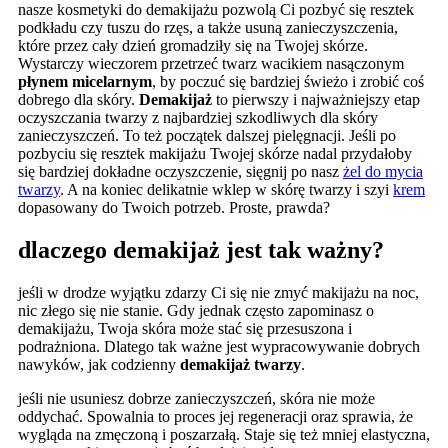
nasze kosmetyki do demakijażu pozwolą Ci pozbyć się resztek
podkładu czy tuszu do rzęs, a także usuną zanieczyszczenia,
które przez cały dzień gromadziły się na Twojej skórze.
Wystarczy wieczorem przetrzeć twarz wacikiem nasączonym
płynem micelarnym
, by poczuć się bardziej świeżo i zrobić coś
dobrego dla skóry.
Demakijaż
to pierwszy i najważniejszy etap
oczyszczania twarzy z najbardziej szkodliwych dla skóry
zanieczyszczeń. To też początek dalszej pielęgnacji. Jeśli po
pozbyciu się resztek makijażu Twojej skórze nadal przydałoby
się bardziej dokładne oczyszczenie, sięgnij po nasz
żel do mycia
twarzy
. A na koniec delikatnie wklep w skórę twarzy i szyi
krem
dopasowany do Twoich potrzeb. Proste, prawda?
dlaczego demakijaż jest tak ważny?
jeśli w drodze wyjątku zdarzy Ci się nie zmyć makijażu na noc,
nic złego się nie stanie. Gdy jednak często zapominasz o
demakijażu, Twoja skóra może stać się przesuszona i
podrażniona. Dlatego tak ważne jest wypracowywanie dobrych
nawyków, jak codzienny
demakijaż twarzy
.
jeśli nie usuniesz dobrze zanieczyszczeń, skóra nie może
oddychać. Spowalnia to proces jej regeneracji oraz sprawia, że
wygląda na zmęczoną i poszarzałą. Staje się też mniej elastyczna,