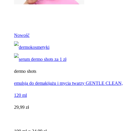
Nowość
dermo shots
emulsja do demakijażu i mycia twarzy GENTLE CLEAN,
120 ml
29,99 zł