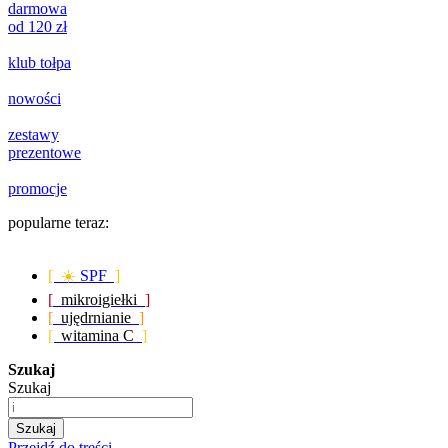
darmowa
od 120 zł
klub tołpa
nowości
zestawy
prezentowe
promocje
popularne teraz:
[ ☀️
SPF
]
[
mikroigiełki
]
[
ujędrnianie
]
[
witamina C
]
Szukaj
Szukaj
Szukaj
Przejdź do treści