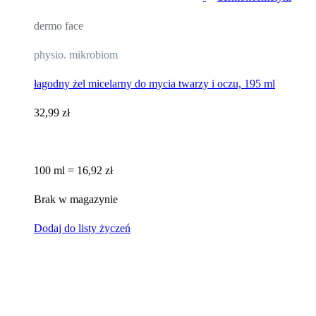
dermo face
physio. mikrobiom
łagodny żel micelarny do mycia twarzy i oczu, 195 ml
32,99 zł
100 ml = 16,92 zł
Brak w magazynie
Dodaj do listy życzeń