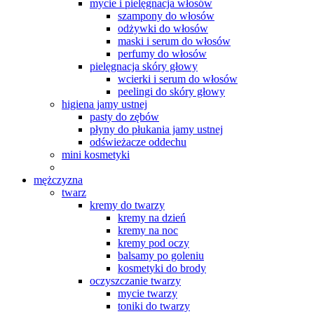
mycie i pielęgnacja włosów
szampony do włosów
odżywki do włosów
maski i serum do włosów
perfumy do włosów
pielęgnacja skóry głowy
wcierki i serum do włosów
peelingi do skóry głowy
higiena jamy ustnej
pasty do zębów
płyny do płukania jamy ustnej
odświeżacze oddechu
mini kosmetyki
mężczyzna
twarz
kremy do twarzy
kremy na dzień
kremy na noc
kremy pod oczy
balsamy po goleniu
kosmetyki do brody
oczyszczanie twarzy
mycie twarzy
toniki do twarzy