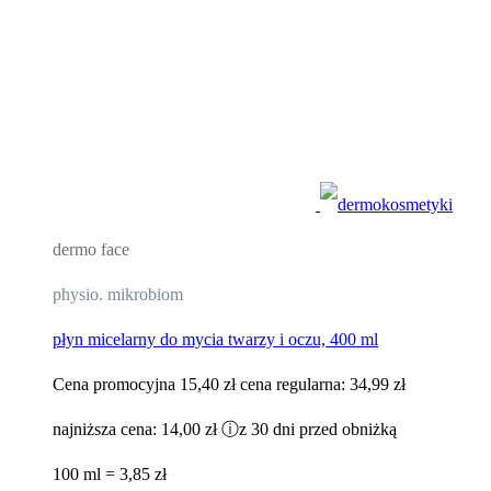
dermo face
physio. mikrobiom
płyn micelarny do mycia twarzy i oczu, 400 ml
Cena promocyjna
15,40 zł
cena regularna:
34,99 zł
najniższa cena:
14,00 zł
ⓘ
z 30 dni przed obniżką
100 ml = 3,85 zł