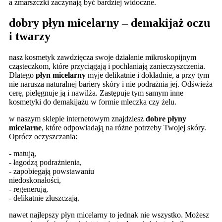
a zmarszczki zaczynają być bardziej widoczne.
dobry płyn micelarny – demakijaż oczu
i twarzy
nasz kosmetyk zawdzięcza swoje działanie mikroskopijnym
cząsteczkom, które przyciągają i pochłaniają zanieczyszczenia.
Dlatego
płyn micelarny
myje delikatnie i dokładnie, a przy tym
nie narusza naturalnej bariery skóry i nie podrażnia jej. Odświeża
cerę, pielęgnuje ją i nawilża. Zastępuje tym samym inne
kosmetyki do demakijażu w formie mleczka czy żelu.
w naszym sklepie internetowym znajdziesz
dobre płyny
micelarne
, które odpowiadają na różne potrzeby Twojej skóry.
Oprócz oczyszczania:
- matują,
- łagodzą podrażnienia,
- zapobiegają powstawaniu
niedoskonałości,
- regenerują,
- delikatnie złuszczają.
nawet najlepszy płyn micelarny to jednak nie wszystko. Możesz