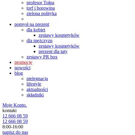
profesor Tołpa
torf i borowina
zielona polityka
pomysł na prezent
dla kobiet
zestawy kosmetyków
dla mężczyzn
zestawy kosmetyków
prezent dla taty
zestawy PR box
promocje
nowości
blog
pielęgnacja
lifestyle
aktualności
składniki
Moje Konto.
kontakt
12 666 08 59
12 666 08 59
8:00-16:00
napisz do nas