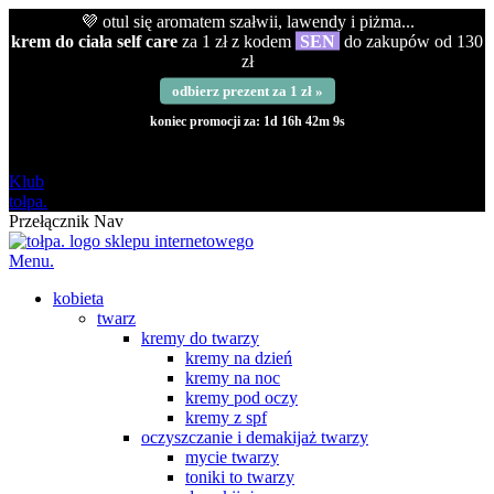
💜 otul się aromatem szałwii, lawendy i piżma...
krem do ciała self care
za 1 zł z kodem
SEN
do zakupów od 130
zł
odbierz prezent za 1 zł »
koniec promocji za:
1d 16h 42m 8s
darmowa
od 120 zł
Klub
tołpa.
Przełącznik Nav
Menu.
kobieta
twarz
kremy do twarzy
kremy na dzień
kremy na noc
kremy pod oczy
kremy z spf
oczyszczanie i demakijaż twarzy
mycie twarzy
toniki to twarzy