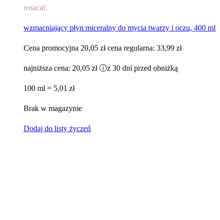
rosacal.
wzmacniający płyn miceralny do mycia twarzy i oczu, 400 ml
Cena promocyjna
20,05 zł
cena regularna:
33,99 zł
najniższa cena:
20,05 zł
ⓘ
z 30 dni przed obniżką
100 ml = 5,01 zł
Brak w magazynie
Dodaj do listy życzeń