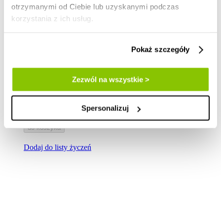
otrzymanymi od Ciebie lub uzyskanymi podczas
korzystania z ich usług.
authentic
płyn micelarny rozświetlona skóra, 300 ml
Pokaż szczegóły
27,99 zł
Zezwól na wszystkie >
100 ml = 9,33 zł
Spersonalizuj
do koszyka
Dodaj do listy życzeń