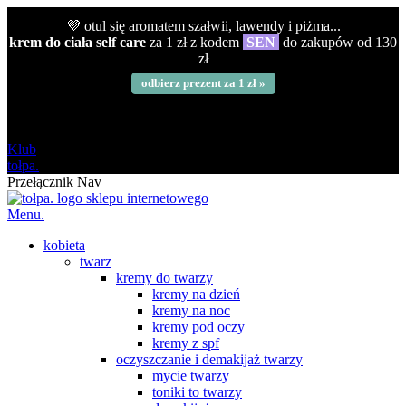
💜 otul się aromatem szałwii, lawendy i piżma...
krem do ciała self care
za 1 zł z kodem
SEN
do zakupów od 130
zł
odbierz prezent za 1 zł »
darmowa
od 120 zł
Klub
tołpa.
Przełącznik Nav
Menu.
kobieta
twarz
kremy do twarzy
kremy na dzień
kremy na noc
kremy pod oczy
kremy z spf
oczyszczanie i demakijaż twarzy
mycie twarzy
toniki to twarzy