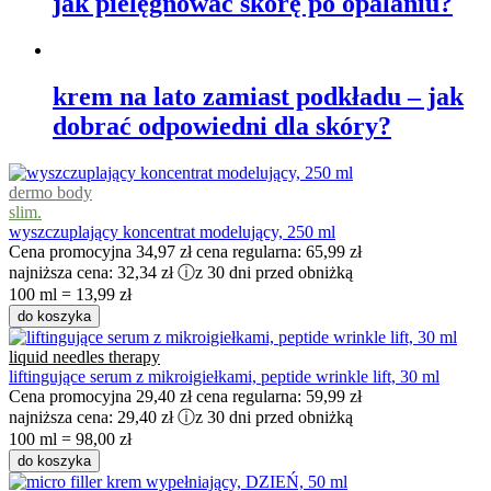
jak pielęgnować skórę po opalaniu?
krem na lato zamiast podkładu – jak
dobrać odpowiedni dla skóry?
dermo body
slim.
wyszczuplający koncentrat modelujący, 250 ml
Cena promocyjna
34,97 zł
cena regularna:
65,99 zł
najniższa cena:
32,34 zł
ⓘ
z 30 dni przed obniżką
100 ml = 13,99 zł
do koszyka
liquid needles therapy
liftingujące serum z mikroigiełkami, peptide wrinkle lift, 30 ml
Cena promocyjna
29,40 zł
cena regularna:
59,99 zł
najniższa cena:
29,40 zł
ⓘ
z 30 dni przed obniżką
100 ml = 98,00 zł
do koszyka