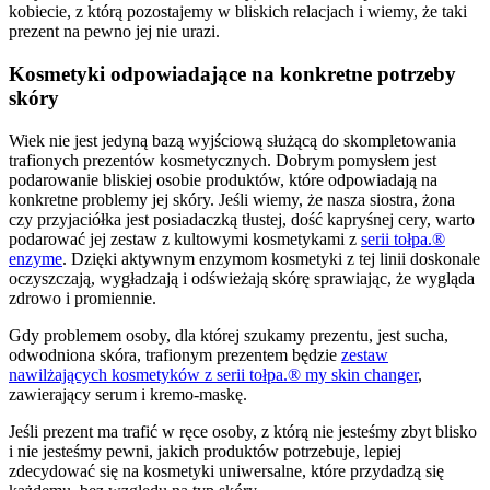
kobiecie, z którą pozostajemy w bliskich relacjach i wiemy, że taki
prezent na pewno jej nie urazi.
Kosmetyki odpowiadające na konkretne potrzeby
skóry
Wiek nie jest jedyną bazą wyjściową służącą do skompletowania
trafionych prezentów kosmetycznych. Dobrym pomysłem jest
podarowanie bliskiej osobie produktów, które odpowiadają na
konkretne problemy jej skóry. Jeśli wiemy, że nasza siostra, żona
czy przyjaciółka jest posiadaczką tłustej, dość kapryśnej cery, warto
podarować jej zestaw z kultowymi kosmetykami z
serii tołpa.®
enzyme
. Dzięki aktywnym enzymom kosmetyki z tej linii doskonale
oczyszczają, wygładzają i odświeżają skórę sprawiając, że wygląda
zdrowo i promiennie.
Gdy problemem osoby, dla której szukamy prezentu, jest sucha,
odwodniona skóra, trafionym prezentem będzie
zestaw
nawilżających kosmetyków z serii tołpa.® my skin changer
,
zawierający serum i kremo-maskę.
Jeśli prezent ma trafić w ręce osoby, z którą nie jesteśmy zbyt blisko
i nie jesteśmy pewni, jakich produktów potrzebuje, lepiej
zdecydować się na kosmetyki uniwersalne, które przydadzą się