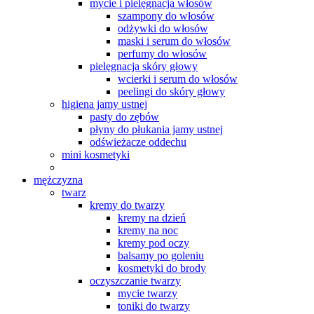
mycie i pielęgnacja włosów
szampony do włosów
odżywki do włosów
maski i serum do włosów
perfumy do włosów
pielęgnacja skóry głowy
wcierki i serum do włosów
peelingi do skóry głowy
higiena jamy ustnej
pasty do zębów
płyny do płukania jamy ustnej
odświeżacze oddechu
mini kosmetyki
mężczyzna
twarz
kremy do twarzy
kremy na dzień
kremy na noc
kremy pod oczy
balsamy po goleniu
kosmetyki do brody
oczyszczanie twarzy
mycie twarzy
toniki do twarzy