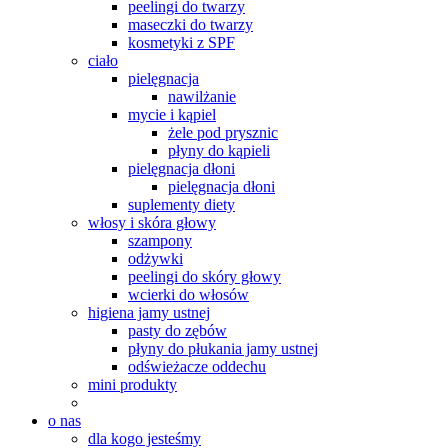
peelingi do twarzy
maseczki do twarzy
kosmetyki z SPF
ciało
pielęgnacja
nawilżanie
mycie i kąpiel
żele pod prysznic
płyny do kąpieli
pielęgnacja dłoni
pielęgnacja dłoni
suplementy diety
włosy i skóra głowy
szampony
odżywki
peelingi do skóry głowy
wcierki do włosów
higiena jamy ustnej
pasty do zębów
płyny do płukania jamy ustnej
odświeżacze oddechu
mini produkty
o nas
dla kogo jesteśmy