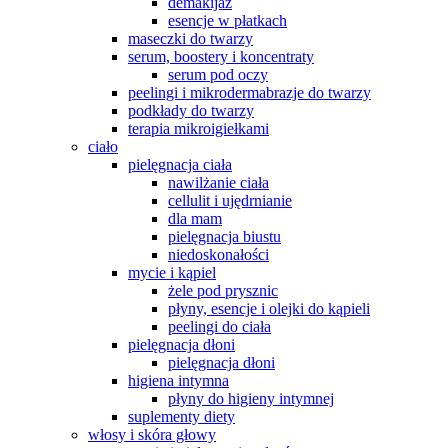
demakijaż
esencje w płatkach
maseczki do twarzy
serum, boostery i koncentraty
serum pod oczy
peelingi i mikrodermabrazje do twarzy
podkłady do twarzy
terapia mikroigiełkami
ciało
pielęgnacja ciała
nawilżanie ciała
cellulit i ujędrnianie
dla mam
pielęgnacja biustu
niedoskonałości
mycie i kąpiel
żele pod prysznic
płyny, esencje i olejki do kąpieli
peelingi do ciała
pielęgnacja dłoni
pielęgnacja dłoni
higiena intymna
płyny do higieny intymnej
suplementy diety
włosy i skóra głowy