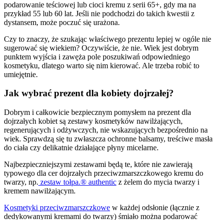
podarowanie teściowej lub cioci kremu z serii 65+, gdy ma na
przykład 55 lub 60 lat. Jeśli nie podchodzi do takich kwestii z
dystansem, może poczuć się urażona.
Czy to znaczy, że szukając właściwego prezentu lepiej w ogóle nie
sugerować się wiekiem? Oczywiście, że nie. Wiek jest dobrym
punktem wyjścia i zawęża pole poszukiwań odpowiedniego
kosmetyku, dlatego warto się nim kierować. Ale trzeba robić to
umiejętnie.
Jak wybrać prezent dla kobiety dojrzałej?
Dobrym i całkowicie bezpiecznym pomysłem na prezent dla
dojrzałych kobiet są zestawy kosmetyków nawilżających,
regenerujących i odżywczych, nie wskazujących bezpośrednio na
wiek. Sprawdzą się tu zwłaszcza ochronne balsamy, treściwe masła
do ciała czy delikatnie działające płyny micelarne.
Najbezpieczniejszymi zestawami będą te, które nie zawierają
typowego dla cer dojrzałych przeciwzmarszczkowego kremu do
twarzy, np.
zestaw tołpa.® authentic
z żelem do mycia twarzy i
kremem nawilżającym.
Kosmetyki przeciwzmarszczkowe
w każdej odsłonie (łącznie z
dedykowanymi kremami do twarzy) śmiało można podarować