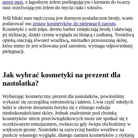
green men
, z łagodnym żelem peelingującym i kremem do twarzy
oraz orzeźwiającym żelem do mycia ciała i włosów.
Jeśli bliski nam mężczyzna jest dumnym posiadaczem brody, warto
podarować mu
zestaw kosmetyków do pielęgnacji zarostu
.
Kosmetyki z serii tołpa. dermo barber zmiękczają brodę i ułatwiają
jej stylizację, dzięki czemu wygląda na lśniącą i zadbaną. Troskliwą
opieką otaczają również wrażliwą, nierzadko przesuszoną skórę,
która mimo że jest schowana pod zarostem, wymaga odpowiedniej
pielęgnacji.
Jak wybrać kosmetyki na prezent dla
nastolatka?
Wybierając kosmetyczny prezent dla nastolatków, powinniśmy
wykazać się szczególną ostrożnością i taktem. Lwia część młodych
ludzi w okresie dorastania boryka się z różnego rodzaju
niedoskonałościami skóry. Jednak znalezienie pod choinką
kosmetyków stricte przeciwtrądzikowych może nie spotkać się z
oczekiwanym entuzjazmem, zwłaszcza gdy święta obchodzimy w
większym gronie. Nastolatki są zazwyczaj bardzo wrażliwe na
punkcie własnego wyglądu, dlatego zamiast kosmetyków z etykietą