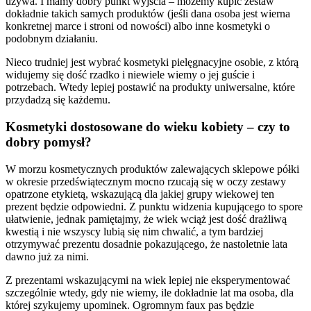
używa. I mamy dobry punkt wyjścia – możemy kupić zestaw
dokładnie takich samych produktów (jeśli dana osoba jest wierna
konkretnej marce i stroni od nowości) albo inne kosmetyki o
podobnym działaniu.
Nieco trudniej jest wybrać kosmetyki pielęgnacyjne osobie, z którą
widujemy się dość rzadko i niewiele wiemy o jej guście i
potrzebach. Wtedy lepiej postawić na produkty uniwersalne, które
przydadzą się każdemu.
Kosmetyki dostosowane do wieku kobiety – czy to
dobry pomysł?
W morzu kosmetycznych produktów zalewających sklepowe półki
w okresie przedświątecznym mocno rzucają się w oczy zestawy
opatrzone etykietą, wskazującą dla jakiej grupy wiekowej ten
prezent będzie odpowiedni. Z punktu widzenia kupującego to spore
ułatwienie, jednak pamiętajmy, że wiek wciąż jest dość drażliwą
kwestią i nie wszyscy lubią się nim chwalić, a tym bardziej
otrzymywać prezentu dosadnie pokazującego, że nastoletnie lata
dawno już za nimi.
Z prezentami wskazującymi na wiek lepiej nie eksperymentować
szczególnie wtedy, gdy nie wiemy, ile dokładnie lat ma osoba, dla
której szykujemy upominek. Ogromnym faux pas będzie