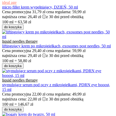
ideal age
micro filler krem wypełniający, DZIEŃ, 50 ml
Cena promocyjna
31,79 zł
cena regularna:
59,99 zł
najniższa cena:
26,40 zł
ⓘ
z 30 dni przed obniżką
100 ml = 63,58 zł
do koszyka
liquid needles therapy
liftingujący krem po mikroigiełkach, exosomes post needles, 50 ml
Cena promocyjna
29,40 zł
cena regularna:
59,99 zł
najniższa cena:
29,40 zł
ⓘ
z 30 dni przed obniżką
100 ml = 58,80 zł
do koszyka
liquid needles therapy
stymulujące serum pod oczy z mikroigiełkami, PDRN eye booost,
15 ml
Cena promocyjna
22,00 zł
cena regularna:
49,99 zł
najniższa cena:
22,00 zł
ⓘ
z 30 dni przed obniżką
100 ml = 146,67 zł
do koszyka