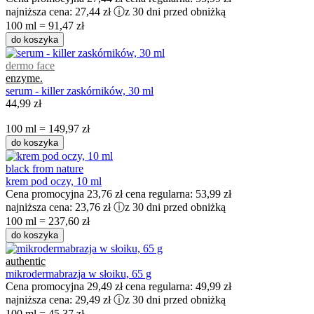
najniższa cena:
27,44 zł
ⓘ
z 30 dni przed obniżką
100 ml = 91,47 zł
do koszyka
dermo face
enzyme.
serum - killer zaskórników, 30 ml
44,99 zł
100 ml = 149,97 zł
do koszyka
black from nature
krem pod oczy, 10 ml
Cena promocyjna
23,76 zł
cena regularna:
53,99 zł
najniższa cena:
23,76 zł
ⓘ
z 30 dni przed obniżką
100 ml = 237,60 zł
do koszyka
authentic
mikrodermabrazja w słoiku, 65 g
Cena promocyjna
29,49 zł
cena regularna:
49,99 zł
najniższa cena:
29,49 zł
ⓘ
z 30 dni przed obniżką
100 ml = 45,37 zł