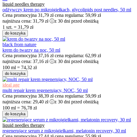
liquid needles therapy
odżywczy krem po mikroigiełkach, glycolipids post needles, 50 ml
Cena promocyjna
31,79 zł
cena regularna:
59,99 zł
najniższa cena:
31,79 zł
ⓘ
z 30 dni przed obniżką
1 szt. = 31,79 zł
do koszyka
black from nature
krem do twarzy na noc, 50 ml
Cena promocyjna
37,16 zł
cena regularna:
62,99 zł
najniższa cena:
37,16 zł
ⓘ
z 30 dni przed obniżką
100 ml = 74,32 zł
do koszyka
ideal age
multi repair krem regenerujący, NOC, 50 ml
Cena promocyjna
38,39 zł
cena regularna:
59,99 zł
najniższa cena:
29,40 zł
ⓘ
z 30 dni przed obniżką
100 ml = 76,78 zł
do koszyka
liquid needles therapy
regenerujące serum z mikroigiełkami, melatonin recovery, 30 ml
Cena promocyjna
27,44 zł
cena regularna:
55,99 zł