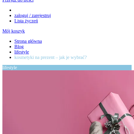
zaloguj / zarejestruj
Lista życzeń
Mój koszyk
Strona główna
Blog
lifestyle
kosmetyki na prezent – jak je wybrać?
lifestyle