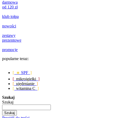
darmowa
od 120 zł
klub tołpa
nowości
zestawy
prezentowe
promocje
popularne teraz:
[ ☀️
SPF
]
[
mikroigiełki
]
[
ujędrnianie
]
[
witamina C
]
Szukaj
Szukaj
Szukaj
Przejdź do treści