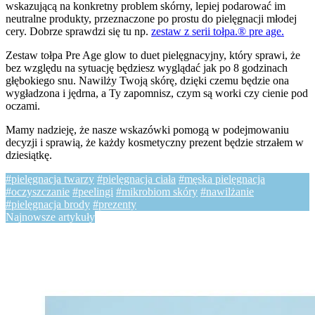
wskazującą na konkretny problem skórny, lepiej podarować im
neutralne produkty, przeznaczone po prostu do pielęgnacji młodej
cery. Dobrze sprawdzi się tu np.
zestaw z serii tołpa.® pre age.
Zestaw tołpa Pre Age glow to duet pielęgnacyjny, który sprawi, że
bez względu na sytuację będziesz wyglądać jak po 8 godzinach
głębokiego snu. Nawilży Twoją skórę, dzięki czemu będzie ona
wygładzona i jędrna, a Ty zapomnisz, czym są worki czy cienie pod
oczami.
Mamy nadzieję, że nasze wskazówki pomogą w podejmowaniu
decyzji i sprawią, że każdy kosmetyczny prezent będzie strzałem w
dziesiątkę.
#pielęgnacja twarzy
#pielęgnacja ciała
#męska pielęgnacja
#oczyszczanie
#peelingi
#mikrobiom skóry
#nawilżanie
#pielęgnacja brody
#prezenty
Najnowsze artykuły