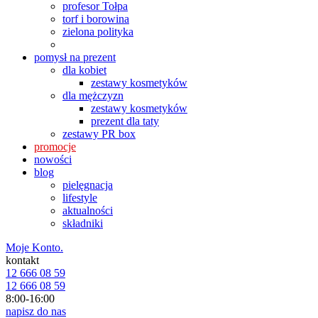
profesor Tołpa
torf i borowina
zielona polityka
pomysł na prezent
dla kobiet
zestawy kosmetyków
dla mężczyzn
zestawy kosmetyków
prezent dla taty
zestawy PR box
promocje
nowości
blog
pielęgnacja
lifestyle
aktualności
składniki
Moje Konto.
kontakt
12 666 08 59
12 666 08 59
8:00-16:00
napisz do nas