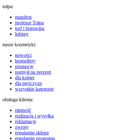
tołpa:
manifest
profesor Tołpa
torf i borowina
lubimy
nasze kosmetyki:
nowości
bestsellery
promocje
pomysł na prezent
dla kobiet
dla mężczyzn
wszystkie kategorie
obsługa klienta:
płatność
realizacja i wysyłka
reklamacje
zwroty
regulamin sklepu
regulamin programu