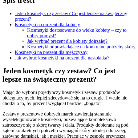
Spis treści
Jeden kosmetyk czy zestaw? Co jest lepsze na świąteczny
prezent?
Kosmetyki na prezent dla kobiety
Kosmetyki dostosowane do wieku kobiety – czy to
dobry pomysł?
Jak wybrać prezent dla kobiety dojrzałej?
Kosmetyki odpowiadające na konkretne potrzeby skóry
Kosmetyki na prezent dla mężczyzny
Jak wybrać kosmetyki na prezent dla nastolatka?
Jeden kosmetyk czy zestaw? Co jest
lepsze na świąteczny prezent?
Mając do wyboru pojedynczy kosmetyk i zestaw produktów
pielęgnacyjnych, lepiej zdecydować się na to drugie. I wcale nie
chodzi o to, by prezent wyglądał bardziej „bogato”.
Zestawy prezentowe dobrych marek zawierają starannie
wyselekcjonowane kosmetyki, pozwalające kompleksowo
zatroszczyć się o skórę twarzy i ciała. Produkty dobierane są pod
kątem konkretnych potrzeb i wymagań skóry młodej i dojrzałej,
zarówno damskiej, jak i męskiej. Pracując w zespole przynoszą