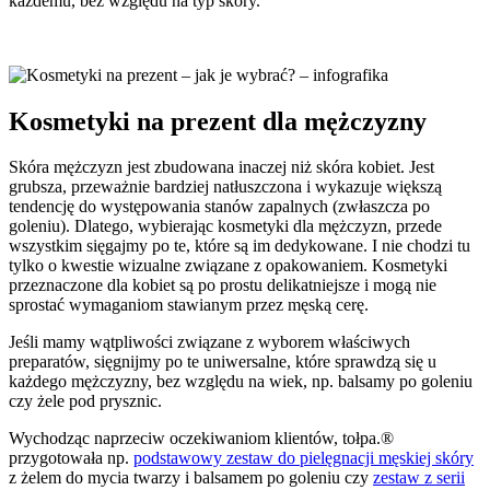
każdemu, bez względu na typ skóry.
Kosmetyki na prezent dla mężczyzny
Skóra mężczyzn jest zbudowana inaczej niż skóra kobiet. Jest
grubsza, przeważnie bardziej natłuszczona i wykazuje większą
tendencję do występowania stanów zapalnych (zwłaszcza po
goleniu). Dlatego, wybierając kosmetyki dla mężczyzn, przede
wszystkim sięgajmy po te, które są im dedykowane. I nie chodzi tu
tylko o kwestie wizualne związane z opakowaniem. Kosmetyki
przeznaczone dla kobiet są po prostu delikatniejsze i mogą nie
sprostać wymaganiom stawianym przez męską cerę.
Jeśli mamy wątpliwości związane z wyborem właściwych
preparatów, sięgnijmy po te uniwersalne, które sprawdzą się u
każdego mężczyzny, bez względu na wiek, np. balsamy po goleniu
czy żele pod prysznic.
Wychodząc naprzeciw oczekiwaniom klientów, tołpa.®
przygotowała np.
podstawowy zestaw do pielęgnacji męskiej skóry
z żelem do mycia twarzy i balsamem po goleniu czy
zestaw z serii