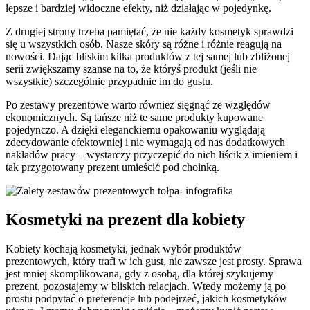
lepsze i bardziej widoczne efekty, niż działając w pojedynkę.
Z drugiej strony trzeba pamiętać, że nie każdy kosmetyk sprawdzi
się u wszystkich osób. Nasze skóry są różne i różnie reagują na
nowości. Dając bliskim kilka produktów z tej samej lub zbliżonej
serii zwiększamy szanse na to, że któryś produkt (jeśli nie
wszystkie) szczególnie przypadnie im do gustu.
Po zestawy prezentowe warto również sięgnąć ze względów
ekonomicznych. Są tańsze niż te same produkty kupowane
pojedynczo. A dzięki eleganckiemu opakowaniu wyglądają
zdecydowanie efektowniej i nie wymagają od nas dodatkowych
nakładów pracy – wystarczy przyczepić do nich liścik z imieniem i
tak przygotowany prezent umieścić pod choinką.
Kosmetyki na prezent dla kobiety
Kobiety kochają kosmetyki, jednak wybór produktów
prezentowych, który trafi w ich gust, nie zawsze jest prosty. Sprawa
jest mniej skomplikowana, gdy z osobą, dla której szykujemy
prezent, pozostajemy w bliskich relacjach. Wtedy możemy ją po
prostu podpytać o preferencje lub podejrzeć, jakich kosmetyków