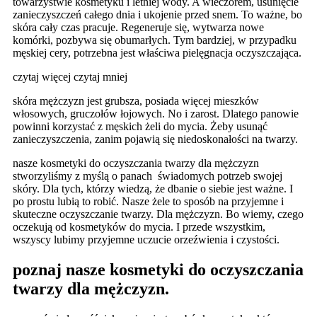
towarzystwie kosmetyku i letniej wody. A wieczorem, usunięcie
zanieczyszczeń całego dnia i ukojenie przed snem. To ważne, bo
skóra cały czas pracuje. Regeneruje się, wytwarza nowe
komórki, pozbywa się obumarłych. Tym bardziej, w przypadku
męskiej cery, potrzebna jest właściwa pielęgnacja oczyszczająca.
czytaj więcej
czytaj mniej
skóra mężczyzn jest grubsza, posiada więcej mieszków
włosowych, gruczołów łojowych. No i zarost. Dlatego panowie
powinni korzystać z męskich żeli do mycia. Żeby usunąć
zanieczyszczenia, zanim pojawią się niedoskonałości na twarzy.
nasze kosmetyki do oczyszczania twarzy dla mężczyzn
stworzyliśmy z myślą o panach świadomych potrzeb swojej
skóry. Dla tych, którzy wiedzą, że dbanie o siebie jest ważne. I
po prostu lubią to robić. Nasze żele to sposób na przyjemne i
skuteczne oczyszczanie twarzy. Dla mężczyzn. Bo wiemy, czego
oczekują od kosmetyków do mycia. I przede wszystkim,
wszyscy lubimy przyjemne uczucie orzeźwienia i czystości.
poznaj nasze kosmetyki do oczyszczania
twarzy dla mężczyzn.