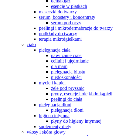
demakijaż
esencje w płatkach
maseczki do twarzy
serum, boostery i koncentraty
serum pod oczy
peelingi i mikrodermabrazje do twarzy
podkłady do twarzy
terapia mikroigiełkami
ciało
pielęgnacja ciała
nawilżanie ciała
cellulit i ujędrnianie
dla mam
pielęgnacja biustu
niedoskonałości
mycie i kąpiel
żele pod prysznic
płyny, esencje i olejki do kąpieli
peelingi do ciała
pielęgnacja dłoni
pielęgnacja dłoni
higiena intymna
płyny do higieny intymnej
suplementy diety
włosy i skóra głowy