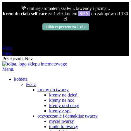
💜 otul się aromatem szałwii, lawendy i piżma...
krem do ciała self care
za 1 zł z kodem
SEN
do zakupów od 130
zł
odbierz prezent za 1 zł »
darmowa
od 120 zł
Klub
tołpa.
Przełącznik Nav
Menu.
kobieta
twarz
kremy do twarzy
kremy na dzień
kremy na noc
kremy pod oczy
kremy z spf
oczyszczanie i demakijaż twarzy
mycie twarzy
toniki to twarzy