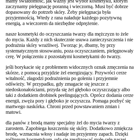
mamy świadomość, jak ważny jest wybór kosmetyku, którym
zaczynamy pielęgnację poranną i wieczorną. Musi być dobrze
dopasowany do potrzeb skóry. Żeby pielęgnacja była
przyjemnością. Wtedy z rana naładuje każdego pozytywną
energią, a wieczorem da niezbędne odprężenie.
nasze kosmetyki do oczyszczania twarzy dla mężczyzn to żele
do mycia. Każdy z nich skutecznie usuwa zanieczyszczenia i nie
podrażnia skóry wrażliwej. Tworząc je, dbamy, by przy
systematycznym stosowaniu, poza oczyszczaniem, pielęgnowały
cerę. W połączeniu z pozostałymi kosmetykami do twarzy.
jeśli borykacie się z problemem widocznych oznak zmęczenia na
skórze, z pomocą przyjdzie żel energizujący. Przywróci cerze
witalność, złagodzi podrażnienia po goleniu i przyjemnie
odświeży. W przypadku, gdy zmagacie się jeszcze z
niedoskonałościami, przyda się żel głęboko oczyszczający albo
taki z dodatkiem drobinek peelingujących. Oprócz dodania cerze
energii, zwęża pory i głęboko je oczyszcza. Pomaga pozbyć się
martwego naskórka. Chroni przed powstawaniem zmian i
matowi.
dla panów z brodą mamy specjalny żel do mycia twarzy z
zarostem. Zapobiega łuszczeniu się skóry. Dodatkowo zmiękcza
brodę, wzmacnia włosy i nadaje im przyjemny zapach. Dzięki
roślinnym kosmetykom, uda się zrealizować małe cele naszej