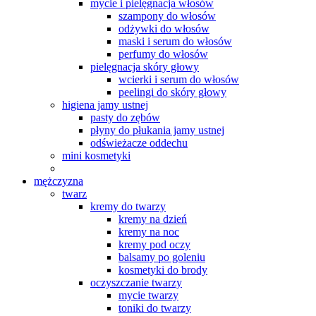
mycie i pielęgnacja włosów
szampony do włosów
odżywki do włosów
maski i serum do włosów
perfumy do włosów
pielęgnacja skóry głowy
wcierki i serum do włosów
peelingi do skóry głowy
higiena jamy ustnej
pasty do zębów
płyny do płukania jamy ustnej
odświeżacze oddechu
mini kosmetyki
mężczyzna
twarz
kremy do twarzy
kremy na dzień
kremy na noc
kremy pod oczy
balsamy po goleniu
kosmetyki do brody
oczyszczanie twarzy
mycie twarzy
toniki do twarzy