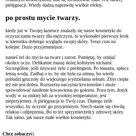
pielęgnacji. Wtedy dadzą naprawdę wielkie efekty.
po prostu mycie twarzy.
kiedy już w Twojej łazience znalazły się nasze kosmetyki do
oczyszczania twarzy dla mężczyzn, to wykonałeś pierwszy krok
w kierunku dobrego wyglądu swojej skóry. Teraz czas na
kolejne. Dużo przyjemniejsze.
nanieś żel do mycia na twarz i zarost. Pamiętaj, by omijać
okolice oczu. Delikatnie masuj skórę kolistymi ruchami.
Szczególnie, jeśli używasz żelu z peelingiem. Po masażu, spłucz
letnią wodą. Zadbaj o to, by nie była za zimna, bo wtedy
pobudzi gruczoły do większego wydzielania sebum. Zbyt ciepła
też nie jest dobra. Rozszerza naczynia krwionośne i może
spowodować nasilenie krwawienia po goleniu. Poza tym, dotyk
wody w za niskiej lub za wysokiej temperaturze, jest
nieprzyjemny. A pielęgnacja to Twój czas. Dlatego zrób
wszystko, by uczynić go przyjemnym. Niech stanie się chwilą
relaksu i odprężenia. Bo to też sprzymierzeńcy zdrowej skóry.
Tak samo, jak nasze małe wielkie kosmetyki.
Chcę zobaczyć: