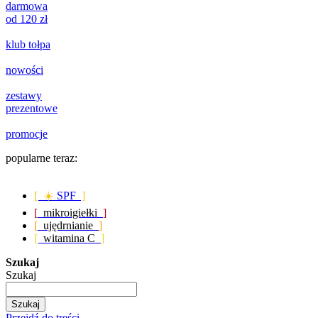
darmowa
od 120 zł
klub tołpa
nowości
zestawy
prezentowe
promocje
popularne teraz:
[ ☀️
SPF
]
[
mikroigiełki
]
[
ujędrnianie
]
[
witamina C
]
Szukaj
Szukaj
Szukaj
Przejdź do treści