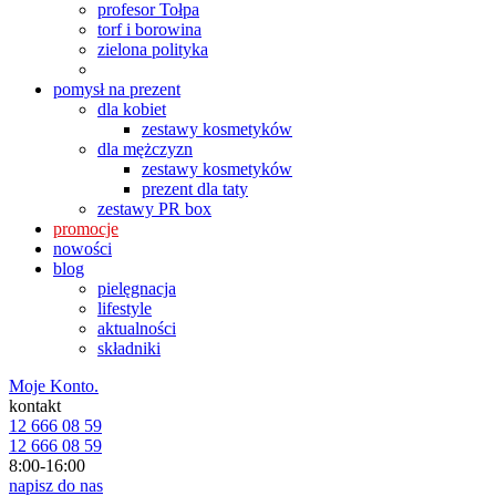
profesor Tołpa
torf i borowina
zielona polityka
pomysł na prezent
dla kobiet
zestawy kosmetyków
dla mężczyzn
zestawy kosmetyków
prezent dla taty
zestawy PR box
promocje
nowości
blog
pielęgnacja
lifestyle
aktualności
składniki
Moje Konto.
kontakt
12 666 08 59
12 666 08 59
8:00-16:00
napisz do nas