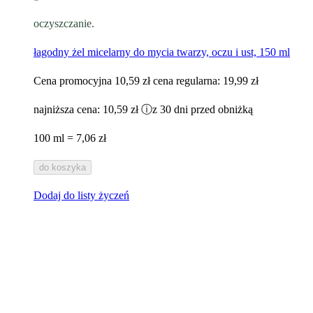
oczyszczanie.
łagodny żel micelarny do mycia twarzy, oczu i ust, 150 ml
Cena promocyjna
10,59 zł
cena regularna:
19,99 zł
najniższa cena:
10,59 zł
ⓘ
z 30 dni przed obniżką
100 ml = 7,06 zł
do koszyka
Dodaj do listy życzeń