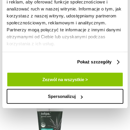
i reklam, aby oferować funkcje społecznościowe i
pure.
analizować ruch w naszej witrynie. Informacje o tym, jak
korzystasz z naszej witryny, udostępniamy partnerom
głęboko oczyszczający żel do mycia twarzy, 150 ml
społecznościowym, reklamowym i analitycznym.
Partnerzy mogą połączyć te informacje z innymi danymi
Cena promocyjna
13,72 zł
cena regularna:
27,99 zł
otrzymanymi od Ciebie lub uzyskanymi podczas
korzystania z ich usług.
najniższa cena:
11,20 zł
ⓘ
z 30 dni przed obniżką
100 ml = 9,15 zł
Pokaż szczegóły
do koszyka
Zezwól na wszystkie >
Dodaj do listy życzeń
Spersonalizuj