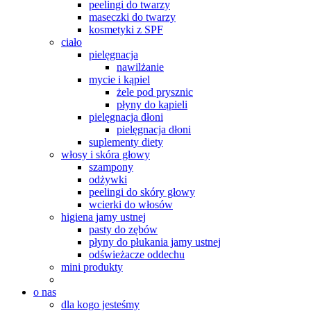
peelingi do twarzy
maseczki do twarzy
kosmetyki z SPF
ciało
pielęgnacja
nawilżanie
mycie i kąpiel
żele pod prysznic
płyny do kąpieli
pielęgnacja dłoni
pielęgnacja dłoni
suplementy diety
włosy i skóra głowy
szampony
odżywki
peelingi do skóry głowy
wcierki do włosów
higiena jamy ustnej
pasty do zębów
płyny do płukania jamy ustnej
odświeżacze oddechu
mini produkty
o nas
dla kogo jesteśmy