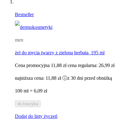
Bestseller
men
żel do mycia twarzy z zieloną herbatą, 195 ml
Cena promocyjna
11,88 zł
cena regularna:
26,99 zł
najniższa cena:
11,88 zł
ⓘ
z 30 dni przed obniżką
100 ml = 6,09 zł
do koszyka
Dodaj do listy życzeń