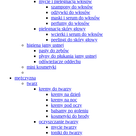
mycie i pielęgnacja włosów
szampony do włosów
odżywki do włosów
maski i serum do włosów
perfumy do włosów
pielęgnacja skóry głowy
wcierki i serum do włosów
peelingi do skóry głowy
higiena jamy ustnej
pasty do zębów
płyny do płukania jamy ustnej
odświeżacze oddechu
mini kosmetyki
mężczyzna
twarz
kremy do twarzy
kremy na dzień
kremy na noc
kremy pod oczy
balsamy po goleniu
kosmetyki do brody
oczyszczanie twarzy
mycie twarzy
toniki do twarzy