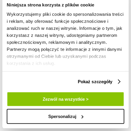
Niniejsza strona korzysta z plików cookie
Wykorzystujemy pliki cookie do spersonalizowania treści
i reklam, aby oferować funkcje społecznościowe i
analizować ruch w naszej witrynie. Informacje o tym, jak
korzystasz z naszej witryny, udostępniamy partnerom
Nowość
społecznościowym, reklamowym i analitycznym.
Partnerzy mogą połączyć te informacje z innymi danymi
otrzymanymi od Ciebie lub uzyskanymi podczas
dermo shots
korzystania z ich usług.
zestaw kosmetyków dermo shots, PR BOX
Pokaż szczegóły
Cena promocyjna
347,59 zł
cena regularna:
439,99 zł
najniższa cena:
439,99 zł
ⓘ
z 30 dni przed obniżką
Zezwól na wszystkie >
1 szt. = 347,59 zł
Spersonalizuj
do koszyka