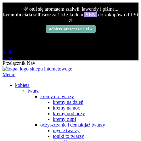
💜 otul się aromatem szałwii, lawendy i piżma...
krem do ciała self care
za 1 zł z kodem
SEN
do zakupów od 130
zł
odbierz prezent za 1 zł »
darmowa
od 120 zł
Klub
tołpa.
Przełącznik Nav
Menu.
kobieta
twarz
kremy do twarzy
kremy na dzień
kremy na noc
kremy pod oczy
kremy z spf
oczyszczanie i demakijaż twarzy
mycie twarzy
toniki to twarzy