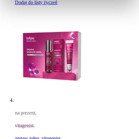
Dodaj do listy życzeń
na prezent,
vitagenist.
zestaw tołpa. vitagenist