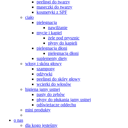
peelingi do twarzy
maseczki do twarzy
kosmetyki z SPF
ciało
pielęgnacja
nawilżanie
mycie i kąpiel
żele pod prysznic
płyny do kąpieli
pielęgnacja dłoni
pielęgnacja dłoni
suplementy diety
włosy i skóra głowy
szampony
odżywki
peelingi do skóry głowy
wcierki do włosów
higiena jamy ustnej
pasty do zębów
płyny do płukania jamy ustnej
odświeżacze oddechu
mini produkty
o nas
dla kogo jesteśmy