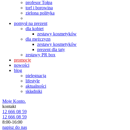
profesor Tołpa
torf i borowina
zielona polityka
pomysł na prezent
dla kobiet
zestawy kosmetyków
dla mężczyzn
zestawy kosmetyków
prezent dla taty
zestawy PR box
promocje
nowości
blog
pielęgnacja
lifestyle
aktualności
składniki
Moje Konto.
kontakt
12 666 08 59
12 666 08 59
8:00-16:00
napisz do nas