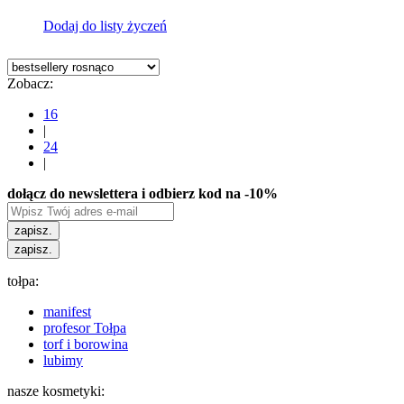
Dodaj do listy życzeń
Zobacz:
16
|
24
|
dołącz do newslettera i odbierz kod na -10%
zapisz.
zapisz.
tołpa:
manifest
profesor Tołpa
torf i borowina
lubimy
nasze kosmetyki: