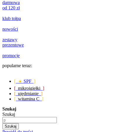
darmowa
od 120 zł
klub tołpa
nowości
zestawy
prezentowe
promocje
popularne teraz:
[ ☀️
SPF
]
[
mikroigiełki
]
[
ujędrnianie
]
[
witamina C
]
Szukaj
Szukaj
Szukaj
Przejdź do treści