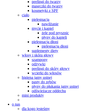
peelingi do twarzy
maseczki do twarzy
kosmetyki z SPF
ciało
pielęgnacja
nawilżanie
mycie i kąpiel
żele pod prysznic
płyny do kąpieli
pielęgnacja dłoni
pielęgnacja dłoni
suplementy diety
włosy i skóra głowy
szampony
odżywki
peelingi do skóry głowy
wcierki do włosów
higiena jamy ustnej
pasty do zębów
płyny do płukania jamy ustnej
odświeżacze oddechu
mini produkty
o nas
dla kogo jesteśmy