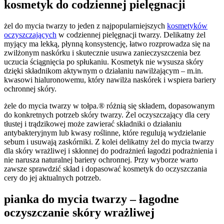
kosmetyk do codziennej pielęgnacji
żel do mycia twarzy to jeden z najpopularniejszych
kosmetyków
oczyszczających
w codziennej pielęgnacji twarzy. Delikatny żel
myjący ma lekką, płynną konsystencję, łatwo rozprowadza się na
zwilżonym naskórku i skutecznie usuwa zanieczyszczenia bez
uczucia ściągnięcia po spłukaniu. Kosmetyk nie wysusza skóry
dzięki składnikom aktywnym o działaniu nawilżającym – m.in.
kwasowi hialuronowemu, który nawilża naskórek i wspiera bariery
ochronnej skóry.
żele do mycia twarzy w tołpa.® różnią się składem, dopasowanym
do konkretnych potrzeb skóry twarzy. Żel oczyszczający dla cery
tłustej i trądzikowej może zawierać składniki o działaniu
antybakteryjnym lub kwasy roślinne, które regulują wydzielanie
sebum i usuwają zaskórniki. Z kolei delikatny żel do mycia twarzy
dla skóry wrażliwej i skłonnej do podrażnień łagodzi podrażnienia i
nie narusza naturalnej bariery ochronnej. Przy wyborze warto
zawsze sprawdzić skład i dopasować kosmetyk do oczyszczania
cery do jej aktualnych potrzeb.
pianka do mycia twarzy – łagodne
oczyszczanie skóry wrażliwej