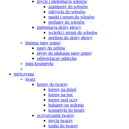
mycie i pielęgnacja włosów
szampony do włosów
odżywki do włosów
maski i serum do włosów
perfumy do włosów
pielęgnacja skóry głowy
wcierki i serum do włosów
peelingi do skóry głowy
higiena jamy ustnej
pasty do zębów
płyny do płukania jamy ustnej
odświeżacze oddechu
mini kosmetyki
mężczyzna
twarz
kremy do twarzy
kremy na dzień
kremy na noc
kremy pod oczy
balsamy po goleniu
kosmetyki do brody
oczyszczanie twarzy
mycie twarzy
toniki do twarzy