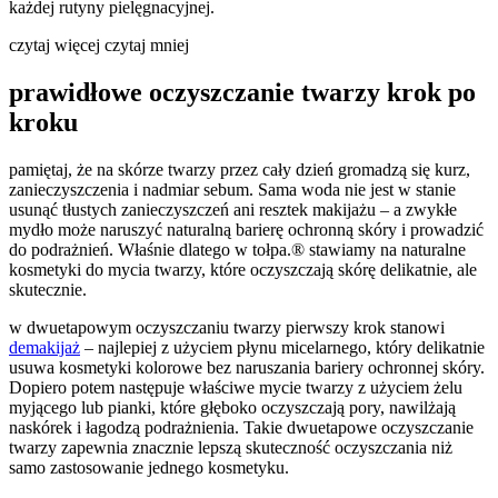
każdej rutyny pielęgnacyjnej.
czytaj więcej
czytaj mniej
prawidłowe oczyszczanie twarzy krok po
kroku
pamiętaj, że na skórze twarzy przez cały dzień gromadzą się kurz,
zanieczyszczenia i nadmiar sebum. Sama woda nie jest w stanie
usunąć tłustych zanieczyszczeń ani resztek makijażu – a zwykłe
mydło może naruszyć naturalną barierę ochronną skóry i prowadzić
do podrażnień. Właśnie dlatego w tołpa.® stawiamy na naturalne
kosmetyki do mycia twarzy, które oczyszczają skórę delikatnie, ale
skutecznie.
w dwuetapowym oczyszczaniu twarzy pierwszy krok stanowi
demakijaż
– najlepiej z użyciem płynu micelarnego, który delikatnie
usuwa kosmetyki kolorowe bez naruszania bariery ochronnej skóry.
Dopiero potem następuje właściwe mycie twarzy z użyciem żelu
myjącego lub pianki, które głęboko oczyszczają pory, nawilżają
naskórek i łagodzą podrażnienia. Takie dwuetapowe oczyszczanie
twarzy zapewnia znacznie lepszą skuteczność oczyszczania niż
samo zastosowanie jednego kosmetyku.