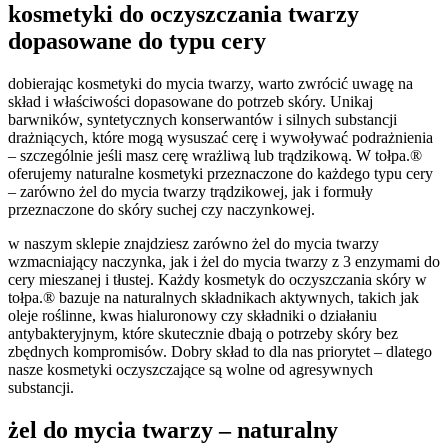
kosmetyki do oczyszczania twarzy
dopasowane do typu cery
dobierając kosmetyki do mycia twarzy, warto zwrócić uwagę na
skład i właściwości dopasowane do potrzeb skóry. Unikaj
barwników, syntetycznych konserwantów i silnych substancji
drażniących, które mogą wysuszać cerę i wywoływać podrażnienia
– szczególnie jeśli masz cerę wrażliwą lub trądzikową. W tołpa.®
oferujemy naturalne kosmetyki przeznaczone do każdego typu cery
– zarówno żel do mycia twarzy trądzikowej, jak i formuły
przeznaczone do skóry suchej czy naczynkowej.
w naszym sklepie znajdziesz zarówno żel do mycia twarzy
wzmacniający naczynka, jak i żel do mycia twarzy z 3 enzymami do
cery mieszanej i tłustej. Każdy kosmetyk do oczyszczania skóry w
tołpa.® bazuje na naturalnych składnikach aktywnych, takich jak
oleje roślinne, kwas hialuronowy czy składniki o działaniu
antybakteryjnym, które skutecznie dbają o potrzeby skóry bez
zbędnych kompromisów. Dobry skład to dla nas priorytet – dlatego
nasze kosmetyki oczyszczające są wolne od agresywnych
substancji.
żel do mycia twarzy – naturalny