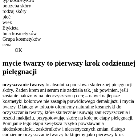
typ kosmetyków
potrzeba skóry
rodzaj skóry
płeć
wiek
Etykieta
linia kosmetyków
Grupa kosmetyków
cena
OK
mycie twarzy to pierwszy krok codziennej
pielęgnacji
oczyszczanie twarzy
to absolutna podstawa skutecznej pielęgnacji
skóry. Żaden krem ani serum nie zadziała tak, jak powinien, jeśli
zostanie nałożony na nieoczyszczoną cerę – nawet najlepsze
kosmetyki kolorowe nie zastąpią prawidłowego demakijażu i mycia
twarzy. Dlatego w tołpa.® oferujemy naturalne kosmetyki do
oczyszczania twarzy, które skutecznie usuwają zanieczyszczenia i
resztki makijażu, przygotowując skórę na kolejne etapy pielęgnacji.
Pomijanie tego etapu zwiększa ryzyko powstawania
niedoskonałości, zaskórników i nieestetycznych zmian, dlatego
codzienne oczyszczanie twarzy traktujemy jako pierwszy krok