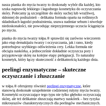
nasza pianka do mycia twarzy to doskonały wybór dla każdej, kto
szuka naprawdę lekkiego i łagodnego kosmetyku do oczyszczania
skóry. Polecamy ją szczególnie do skóry suchej lub wrażliwej,
skłonnej do podrażnień – delikatna formuła oparta na roślinnych
składnikach łagodzi podrażnienia, usuwa nadmiar sebum i niweluje
niedoskonałości, nie powodując nieprzyjemnego uczucia ściągnięcia
po myciu.
pianka do mycia twarzy tołpa.® sprawdzi się zarówno wieczorem
jako etap demakijażu twarzy i oczyszczania, jak i rano, kiedy
potrzebujesz szybkiego odświeżenia cery. Lekka formuła nie
obciąża naskórka, a jednocześnie dokładnie oczyszcza pory i
przygotowuje skórę na kolejne etapy pielęgnacji. To naturalny
kosmetyk, który łączy skuteczność z delikatnością każdego dnia.
peelingi enzymatyczne – skuteczne
oczyszczanie i złuszczanie
w tołpa.® oferujemy również
peelingi enzymatyczne
, które
stanowią doskonałe uzupełnienie codziennej rutyny mycia twarzy.
Kosmetyki oczyszczające tego typu nie tylko głęboko oczyszczają
skórę, ale też delikatnie złuszczają martwy naskórek – bez ryzyka
mikrourazów charakterystycznych dla peelingów mechanicznych.