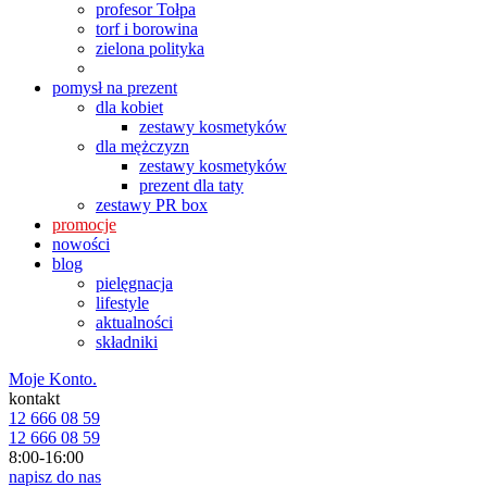
profesor Tołpa
torf i borowina
zielona polityka
pomysł na prezent
dla kobiet
zestawy kosmetyków
dla mężczyzn
zestawy kosmetyków
prezent dla taty
zestawy PR box
promocje
nowości
blog
pielęgnacja
lifestyle
aktualności
składniki
Moje Konto.
kontakt
12 666 08 59
12 666 08 59
8:00-16:00
napisz do nas