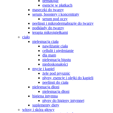
demakijaż
esencje w płatkach
maseczki do twarzy
serum, boostery i koncentraty
serum pod oczy
peelingi i mikrodermabrazje do twarzy
podkłady do twarzy
terapia mikroigiełkami
ciało
pielęgnacja ciała
nawilżanie ciała
cellulit i ujędrnianie
dla mam
pielęgnacja biustu
niedoskonałości
mycie i kąpiel
żele pod prysznic
płyny, esencje i olejki do kąpieli
peelingi do ciała
pielęgnacja dłoni
pielęgnacja dłoni
higiena intymna
płyny do higieny intymnej
suplementy diety
włosy i skóra głowy