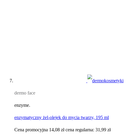
dermo face
enzyme.
enzymatyczny żel-olejek do mycia twarzy, 195 ml
Cena promocyjna
14,08 zł
cena regularna:
31,99 zł