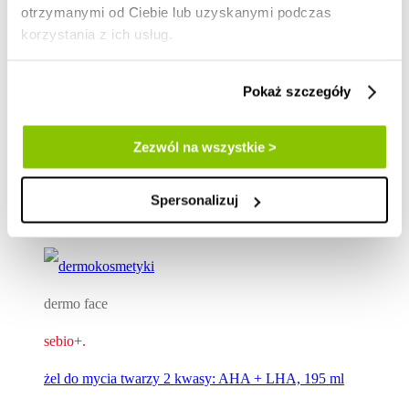
otrzymanymi od Ciebie lub uzyskanymi podczas
korzystania z ich usług.
Pokaż szczegóły
Zezwól na wszystkie >
Spersonalizuj
Bestseller
dermo face
sebio+.
żel do mycia twarzy 2 kwasy: AHA + LHA, 195 ml