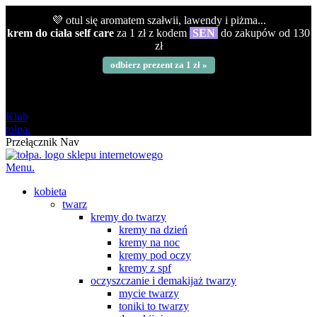
💜 otul się aromatem szałwii, lawendy i piżma...
krem do ciała self care
za 1 zł z kodem
SEN
do zakupów od 130
zł
odbierz prezent za 1 zł »
darmowa
od 120 zł
Klub
tołpa.
Przełącznik Nav
Menu.
kobieta
twarz
kremy do twarzy
kremy na dzień
kremy na noc
kremy pod oczy
kremy z spf
oczyszczanie i demakijaż twarzy
mycie twarzy
toniki to twarzy