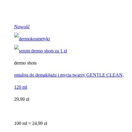
Nowość
dermo shots
emulsja do demakijażu i mycia twarzy GENTLE CLEAN,
120 ml
29,99 zł
100 ml = 24,99 zł