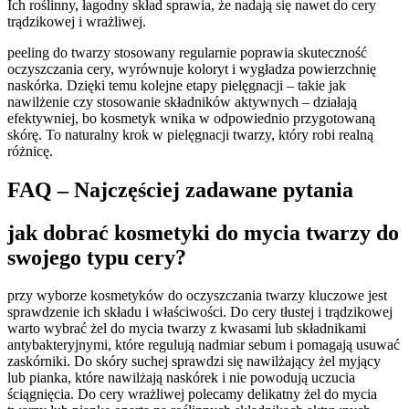
Ich roślinny, łagodny skład sprawia, że nadają się nawet do cery
trądzikowej i wrażliwej.
peeling do twarzy stosowany regularnie poprawia skuteczność
oczyszczania cery, wyrównuje koloryt i wygładza powierzchnię
naskórka. Dzięki temu kolejne etapy pielęgnacji – takie jak
nawilżenie czy stosowanie składników aktywnych – działają
efektywniej, bo kosmetyk wnika w odpowiednio przygotowaną
skórę. To naturalny krok w pielęgnacji twarzy, który robi realną
różnicę.
FAQ – Najczęściej zadawane pytania
jak dobrać kosmetyki do mycia twarzy do
swojego typu cery?
przy wyborze kosmetyków do oczyszczania twarzy kluczowe jest
sprawdzenie ich składu i właściwości. Do cery tłustej i trądzikowej
warto wybrać żel do mycia twarzy z kwasami lub składnikami
antybakteryjnymi, które regulują nadmiar sebum i pomagają usuwać
zaskórniki. Do skóry suchej sprawdzi się nawilżający żel myjący
lub pianka, które nawilżają naskórek i nie powodują uczucia
ściągnięcia. Do cery wrażliwej polecamy delikatny żel do mycia