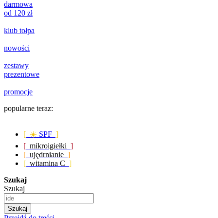
darmowa
od 120 zł
klub tołpa
nowości
zestawy
prezentowe
promocje
popularne teraz:
[ ☀️
SPF
]
[
mikroigiełki
]
[
ujędrnianie
]
[
witamina C
]
Szukaj
Szukaj
Szukaj
Przejdź do treści