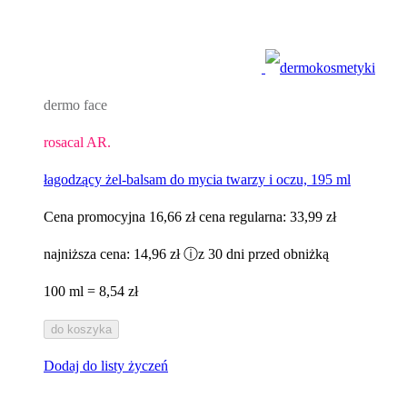
dermo face
rosacal AR.
łagodzący żel-balsam do mycia twarzy i oczu, 195 ml
Cena promocyjna
16,66 zł
cena regularna:
33,99 zł
najniższa cena:
14,96 zł
ⓘ
z 30 dni przed obniżką
100 ml = 8,54 zł
do koszyka
Dodaj do listy życzeń