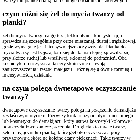
twarzy lub piankę opartą na roślinnych składnikach aktywnych.
czym różni się żel do mycia twarzy od
pianki?
żel do mycia twarzy ma gęstszą, lekko płynną konsystencję i
sprawdza się szczególnie przy cerze mieszanej, tłustej i trądzikowej,
gdzie wymagane jest intensywniejsze oczyszczanie. Pianka do
mycia twarzy jest lżejsza, bardziej delikatna i lepiej sprawdza się
przy skórze suchej lub wrażliwej, skłonnej do podrażnień. Oba
kosmetyki do oczyszczania cery skutecznie usuwają
zanieczyszczenia i resztki makijażu – różnią się głównie formułą i
intensywnością działania.
na czym polega dwuetapowe oczyszczanie
twarzy?
dwuetapowe oczyszczanie twarzy polega na połączeniu demakijażu
z właściwym myciem. Pierwszy krok to użycie płynu micelarnego
lub kosmetyku do demakijażu, który usuwa kosmetyki kolorowe i
powierzchniowe zanieczyszczenia. Drugi etap to mycie twarzy
żelem myjącym lub pianką, które głęboko oczyszczają pory i
przygotowują skórę na kolejne etapy pielęgnacji. Takie twarzy w