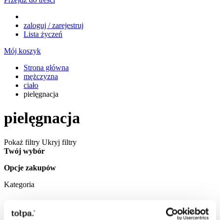
zaloguj / zarejestruj
Lista życzeń
Mój koszyk
Strona główna
mężczyzna
ciało
pielęgnacja
pielęgnacja
Pokaż filtry
Ukryj filtry
Twój wybór
Opcje zakupów
Kategoria
nawilżanie
1