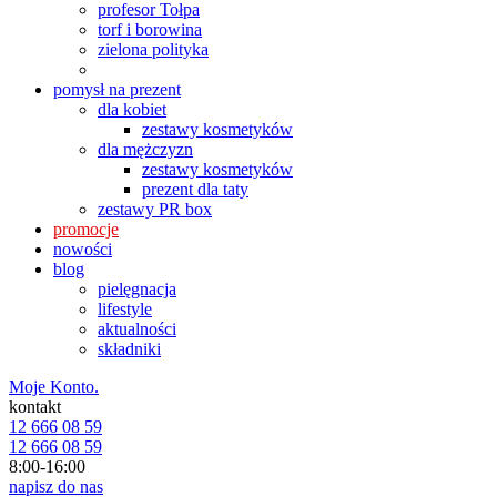
profesor Tołpa
torf i borowina
zielona polityka
pomysł na prezent
dla kobiet
zestawy kosmetyków
dla mężczyzn
zestawy kosmetyków
prezent dla taty
zestawy PR box
promocje
nowości
blog
pielęgnacja
lifestyle
aktualności
składniki
Moje Konto.
kontakt
12 666 08 59
12 666 08 59
8:00-16:00
napisz do nas