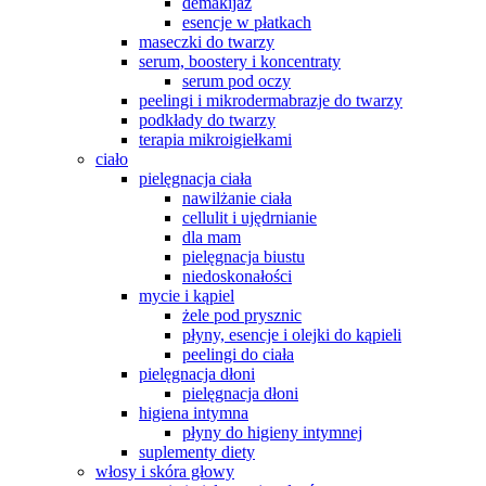
demakijaż
esencje w płatkach
maseczki do twarzy
serum, boostery i koncentraty
serum pod oczy
peelingi i mikrodermabrazje do twarzy
podkłady do twarzy
terapia mikroigiełkami
ciało
pielęgnacja ciała
nawilżanie ciała
cellulit i ujędrnianie
dla mam
pielęgnacja biustu
niedoskonałości
mycie i kąpiel
żele pod prysznic
płyny, esencje i olejki do kąpieli
peelingi do ciała
pielęgnacja dłoni
pielęgnacja dłoni
higiena intymna
płyny do higieny intymnej
suplementy diety
włosy i skóra głowy