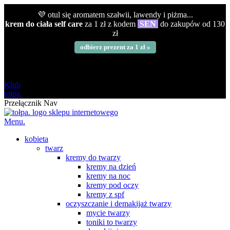
💜 otul się aromatem szałwii, lawendy i piżma...
krem do ciała self care
za 1 zł z kodem
SEN
do zakupów od 130
zł
odbierz prezent za 1 zł »
darmowa
od 120 zł
Klub
tołpa.
Przełącznik Nav
Menu.
kobieta
twarz
kremy do twarzy
kremy na dzień
kremy na noc
kremy pod oczy
kremy z spf
oczyszczanie i demakijaż twarzy
mycie twarzy
toniki to twarzy