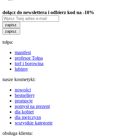
dołącz do newslettera i odbierz kod na -10%
zapisz.
zapisz.
tołpa:
manifest
profesor Tołpa
torf i borowina
lubimy
nasze kosmetyki:
nowości
bestsellery
promocje
pomysł na prezent
dla kobiet
dla mężczyzn
wszystkie kategorie
obsługa klienta: