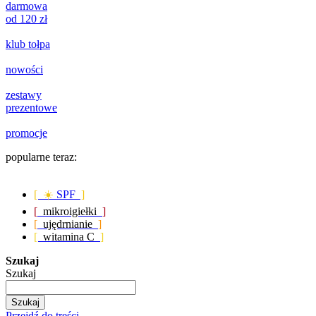
darmowa
od 120 zł
klub tołpa
nowości
zestawy
prezentowe
promocje
popularne teraz:
[ ☀️
SPF
]
[
mikroigiełki
]
[
ujędrnianie
]
[
witamina C
]
Szukaj
Szukaj
Szukaj
Przejdź do treści