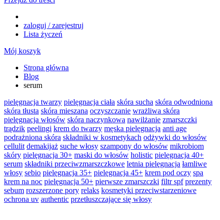
zaloguj / zarejestruj
Lista życzeń
Mój koszyk
Strona główna
Blog
serum
pielęgnacja twarzy
pielęgnacja ciała
skóra sucha
skóra odwodniona
skóra tłusta
skóra mieszana
oczyszczanie
wrażliwa skóra
pielęgnacja włosów
skóra naczynkowa
nawilżanie
zmarszczki
trądzik
peelingi
krem do twarzy
męska pielęgnacja
anti age
podrażniona skóra
składniki w kosmetykach
odżywki do włosów
cellulit
demakijaż
suche włosy
szampony do włosów
mikrobiom
skóry
pielęgnacja 30+
maski do włosów
holistic
pielęgnacja 40+
serum
składniki przeciwzmarszczkowe
letnia pielęgnacja
łamliwe
włosy
sebio
pielęgnacja 35+
pielęgnacja 45+
krem pod oczy
spa
krem na noc
pielęgnacja 50+
pierwsze zmarszczki
filtr spf
prezenty
sebum
rozszerzone pory
relaks
kosmetyki przeciwstarzeniowe
ochrona uv
authentic
przetłuszczające się włosy