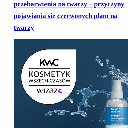
przebarwienia na twarzy – przyczyny
pojawiania się czerwonych plam na
twarzy