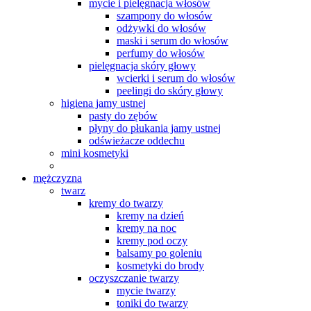
mycie i pielęgnacja włosów
szampony do włosów
odżywki do włosów
maski i serum do włosów
perfumy do włosów
pielęgnacja skóry głowy
wcierki i serum do włosów
peelingi do skóry głowy
higiena jamy ustnej
pasty do zębów
płyny do płukania jamy ustnej
odświeżacze oddechu
mini kosmetyki
mężczyzna
twarz
kremy do twarzy
kremy na dzień
kremy na noc
kremy pod oczy
balsamy po goleniu
kosmetyki do brody
oczyszczanie twarzy
mycie twarzy
toniki do twarzy