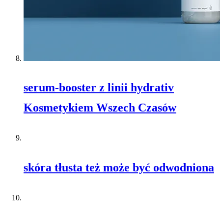
serum-booster z linii hydrativ
Kosmetykiem Wszech Czasów
skóra tłusta też może być odwodniona