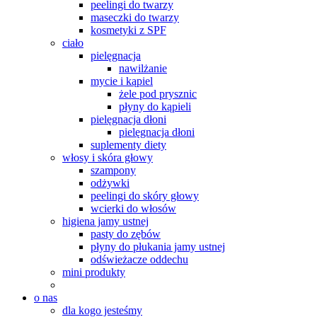
peelingi do twarzy
maseczki do twarzy
kosmetyki z SPF
ciało
pielęgnacja
nawilżanie
mycie i kąpiel
żele pod prysznic
płyny do kąpieli
pielęgnacja dłoni
pielęgnacja dłoni
suplementy diety
włosy i skóra głowy
szampony
odżywki
peelingi do skóry głowy
wcierki do włosów
higiena jamy ustnej
pasty do zębów
płyny do płukania jamy ustnej
odświeżacze oddechu
mini produkty
o nas
dla kogo jesteśmy