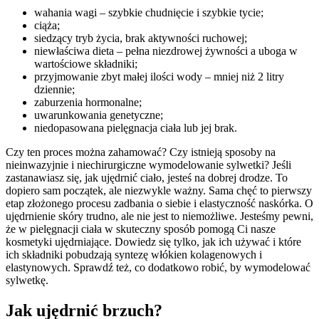
wahania wagi – szybkie chudnięcie i szybkie tycie;
ciąża;
siedzący tryb życia, brak aktywności ruchowej;
niewłaściwa dieta – pełna niezdrowej żywności a uboga w
wartościowe składniki;
przyjmowanie zbyt małej ilości wody – mniej niż 2 litry
dziennie;
zaburzenia hormonalne;
uwarunkowania genetyczne;
niedopasowana pielęgnacja ciała lub jej brak.
Czy ten proces można zahamować? Czy istnieją sposoby na
nieinwazyjnie i niechirurgiczne wymodelowanie sylwetki? Jeśli
zastanawiasz się, jak ujędrnić ciało, jesteś na dobrej drodze. To
dopiero sam początek, ale niezwykle ważny. Sama chęć to pierwszy
etap złożonego procesu zadbania o siebie i elastyczność naskórka. O
ujędrnienie skóry trudno, ale nie jest to niemożliwe. Jesteśmy pewni,
że w pielęgnacji ciała w skuteczny sposób pomogą Ci nasze
kosmetyki ujędrniające. Dowiedz się tylko, jak ich używać i które
ich składniki pobudzają syntezę włókien kolagenowych i
elastynowych. Sprawdź też, co dodatkowo robić, by wymodelować
sylwetkę.
Jak ujędrnić brzuch?