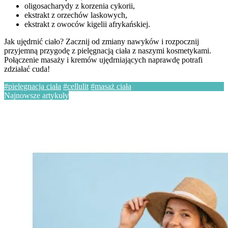
oligosacharydy z korzenia cykorii,
ekstrakt z orzechów laskowych,
ekstrakt z owoców kigelii afrykańskiej.
Jak ujędrnić ciało? Zacznij od zmiany nawyków i rozpocznij
przyjemną przygodę z pielęgnacją ciała z naszymi kosmetykami.
Połączenie masaży i kremów ujędrniających naprawdę potrafi
zdziałać cuda!
#pielęgnacja ciała
#cellulit
#masaż ciała
Najnowsze artykuły