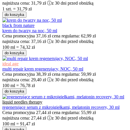
najniższa cena:
31,79 zł
ⓘ
z 30 dni przed obniżką
1 szt. = 31,79 zł
do koszyka
black from nature
krem do twarzy na noc, 50 ml
Cena promocyjna
37,16 zł
cena regularna:
62,99 zł
najniższa cena:
37,16 zł
ⓘ
z 30 dni przed obniżką
100 ml = 74,32 zł
do koszyka
ideal age
multi repair krem regenerujący, NOC, 50 ml
Cena promocyjna
38,39 zł
cena regularna:
59,99 zł
najniższa cena:
29,40 zł
ⓘ
z 30 dni przed obniżką
100 ml = 76,78 zł
do koszyka
liquid needles therapy
regenerujące serum z mikroigiełkami, melatonin recovery, 30 ml
Cena promocyjna
27,44 zł
cena regularna:
55,99 zł
najniższa cena:
27,44 zł
ⓘ
z 30 dni przed obniżką
100 ml = 91,47 zł
do koszyka