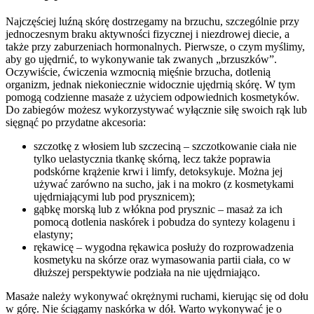
Najczęściej luźną skórę dostrzegamy na brzuchu, szczególnie przy
jednoczesnym braku aktywności fizycznej i niezdrowej diecie, a
także przy zaburzeniach hormonalnych. Pierwsze, o czym myślimy,
aby go ujędrnić, to wykonywanie tak zwanych „brzuszków”.
Oczywiście, ćwiczenia wzmocnią mięśnie brzucha, dotlenią
organizm, jednak niekoniecznie widocznie ujędrnią skórę. W tym
pomogą codzienne masaże z użyciem odpowiednich kosmetyków.
Do zabiegów możesz wykorzystywać wyłącznie siłę swoich rąk lub
sięgnąć po przydatne akcesoria:
szczotkę z włosiem lub szczeciną – szczotkowanie ciała nie
tylko uelastycznia tkankę skórną, lecz także poprawia
podskórne krążenie krwi i limfy, detoksykuje. Można jej
używać zarówno na sucho, jak i na mokro (z kosmetykami
ujędrniającymi lub pod prysznicem);
gąbkę morską lub z włókna pod prysznic – masaż za ich
pomocą dotlenia naskórek i pobudza do syntezy kolagenu i
elastyny;
rękawicę – wygodna rękawica posłuży do rozprowadzenia
kosmetyku na skórze oraz wymasowania partii ciała, co w
dłuższej perspektywie podziała na nie ujędrniająco.
Masaże należy wykonywać okrężnymi ruchami, kierując się od dołu
w górę. Nie ściągamy naskórka w dół. Warto wykonywać je o