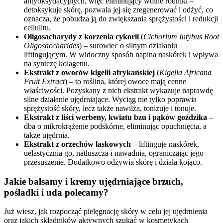
antyoksydacyjnych, więc eliminujący wolne rodniki –
detoksykuje skórę, pozwala jej się zregenerować i odżyć, co
oznacza, że pobudza ją do zwiększania sprężystości i redukcji
cellulitu.
Oligosacharydy z korzenia cykorii
(
Cichorium Intybus Root
Oligosaccharides
) – surowiec o silnym działaniu
liftingującym. W widoczny sposób napina naskórek i wpływa
na syntezę kolagenu.
Ekstrakt z owoców kigelii afrykańskiej
(
Kigelia Africana
Fruit Extract
) – to roślina, której owoce mają cenne
właściwości. Pozyskany z nich ekstrakt wykazuje naprawdę
silne działanie ujędrniające. Wyciąg nie tylko poprawia
sprężystość skóry, lecz także nawilża, tonizuje i tonuje.
Ekstrakt z liści werbeny, kwiatu bzu i pąków goździka
–
dba o mikrokrążenie podskórne, eliminując opuchnięcia, a
także ujędrnia.
Ekstrakt z orzechów laskowych
– liftinguje naskórek,
uelastycznia go, natłuszcza i nawadnia, ograniczając jego
przesuszenie. Dodatkowo odżywia skórę i działa kojąco.
Jakie balsamy i kremy ujędrniające brzuch,
pośladki i uda polecamy?
Już wiesz, jak rozpocząć pielęgnację skóry w celu jej ujędrnienia
oraz jakich składników aktywnych szukać w kosmetykach