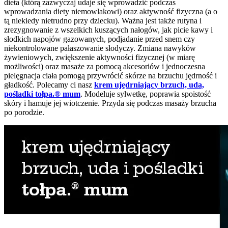
dieta (którą zazwyczaj udaje się wprowadzić podczas
wprowadzania diety niemowlakowi) oraz aktywność fizyczna (a o
tą niekiedy nietrudno przy dziecku). Ważna jest także rutyna i
zrezygnowanie z wszelkich kuszących nałogów, jak picie kawy i
słodkich napojów gazowanych, podjadanie przed snem czy
niekontrolowane pałaszowanie słodyczy. Zmiana nawyków
żywieniowych, zwiększenie aktywności fizycznej (w miarę
możliwości) oraz masaże za pomocą akcesoriów i jednoczesna
pielęgnacja ciała pomogą przywrócić skórze na brzuchu jędrność i
gładkość. Polecamy ci nasz
krem ujędrniający brzuch, uda,
pośladki tołpa.® mum
. Modeluje sylwetkę, poprawia spoistość
skóry i hamuje jej wiotczenie. Przyda się podczas masaży brzucha
po porodzie.