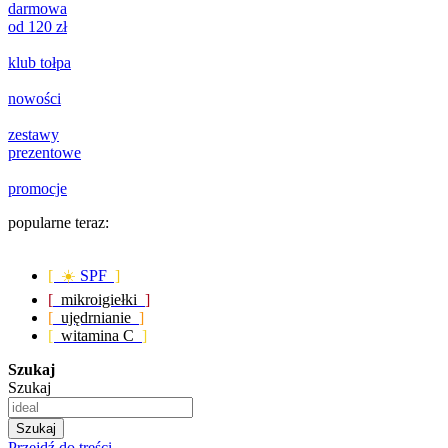
darmowa
od 120 zł
klub tołpa
nowości
zestawy
prezentowe
promocje
popularne teraz:
[ ☀️
SPF
]
[
mikroigiełki
]
[
ujędrnianie
]
[
witamina C
]
Szukaj
Szukaj
Szukaj
Przejdź do treści