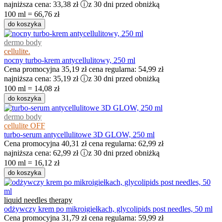
najniższa cena:
33,38 zł
ⓘ
z 30 dni przed obniżką
100 ml = 66,76 zł
do koszyka
dermo body
cellulite.
nocny turbo-krem antycellulitowy, 250 ml
Cena promocyjna
35,19 zł
cena regularna:
54,99 zł
najniższa cena:
35,19 zł
ⓘ
z 30 dni przed obniżką
100 ml = 14,08 zł
do koszyka
dermo body
cellulite OFF
turbo-serum antycellulitowe 3D GLOW, 250 ml
Cena promocyjna
40,31 zł
cena regularna:
62,99 zł
najniższa cena:
62,99 zł
ⓘ
z 30 dni przed obniżką
100 ml = 16,12 zł
do koszyka
liquid needles therapy
odżywczy krem po mikroigiełkach, glycolipids post needles, 50 ml
Cena promocyjna
31,79 zł
cena regularna:
59,99 zł