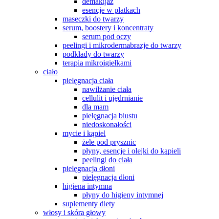
demakijaż
esencje w płatkach
maseczki do twarzy
serum, boostery i koncentraty
serum pod oczy
peelingi i mikrodermabrazje do twarzy
podkłady do twarzy
terapia mikroigiełkami
ciało
pielęgnacja ciała
nawilżanie ciała
cellulit i ujędrnianie
dla mam
pielęgnacja biustu
niedoskonałości
mycie i kąpiel
żele pod prysznic
płyny, esencje i olejki do kąpieli
peelingi do ciała
pielęgnacja dłoni
pielęgnacja dłoni
higiena intymna
płyny do higieny intymnej
suplementy diety
włosy i skóra głowy