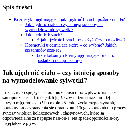
Spis treści
Kosmetyki ujędrniające – jak ujędrnić brzuch, pośladki i uda?
Jak ujędrnić ciało – czy istnieją sposoby na
wymodelowanie sylwetki?
Jak ujędrnić brzuch?
A jak ujędrnić brzuch po ciąży? Czy to możliwe?
Kosmetyki ujędrniające skórę – co wybrać? Jakich
składników szukać?
Jakie balsamy i kremy ujędrniające brzuch,
pośladki i uda polecamy?
Jak ujędrnić ciało – czy istnieją sposoby
na wymodelowanie sylwetki?
Luźna, mało sprężysta skóra może pośrednio wpływać na nasze
samopoczucie. Jak to się dzieje, że z wiekiem coraz trudniej
utrzymać jędrne ciało? Po około 25. roku życia rozpoczyna się
powolny proces starzenia się organizmu. Ulega spowolnieniu proces
syntezy włókien kolagenowych i elastynowych, które są
odpowiedzialne za napięcie naskórka. Na spadek jędrności skóry
mają także wpływ: