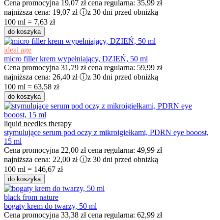
Cena promocyjna
19,07 zł
cena regularna:
35,99 zł
najniższa cena:
19,07 zł
ⓘ
z 30 dni przed obniżką
100 ml = 7,63 zł
do koszyka
ideal age
micro filler krem wypełniający, DZIEŃ, 50 ml
Cena promocyjna
31,79 zł
cena regularna:
59,99 zł
najniższa cena:
26,40 zł
ⓘ
z 30 dni przed obniżką
100 ml = 63,58 zł
do koszyka
liquid needles therapy
stymulujące serum pod oczy z mikroigiełkami, PDRN eye booost,
15 ml
Cena promocyjna
22,00 zł
cena regularna:
49,99 zł
najniższa cena:
22,00 zł
ⓘ
z 30 dni przed obniżką
100 ml = 146,67 zł
do koszyka
black from nature
bogaty krem do twarzy, 50 ml
Cena promocyjna
33,38 zł
cena regularna:
62,99 zł