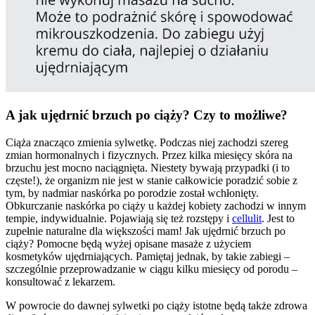
A jak ujędrnić brzuch po ciąży? Czy to możliwe?
Ciąża znacząco zmienia sylwetkę. Podczas niej zachodzi szereg
zmian hormonalnych i fizycznych. Przez kilka miesięcy skóra na
brzuchu jest mocno naciągnięta. Niestety bywają przypadki (i to
częste!), że organizm nie jest w stanie całkowicie poradzić sobie z
tym, by nadmiar naskórka po porodzie został wchłonięty.
Obkurczanie naskórka po ciąży u każdej kobiety zachodzi w innym
tempie, indywidualnie. Pojawiają się też rozstępy i
cellulit
. Jest to
zupełnie naturalne dla większości mam! Jak ujędrnić brzuch po
ciąży? Pomocne będą wyżej opisane masaże z użyciem
kosmetyków ujędrniających. Pamiętaj jednak, by takie zabiegi –
szczególnie przeprowadzanie w ciągu kilku miesięcy od porodu –
konsultować z lekarzem.
W powrocie do dawnej sylwetki po ciąży istotne będą także zdrowa