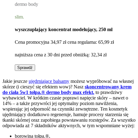
dermo body
slim.
wyszczuplający koncentrat modelujący, 250 ml
Cena promocyjna
34,97 zł
cena regularna:
65,99 zł
najniższa cena z 30 dni przed obniżką:
32,34 zł
Sprawdź
Jakie jeszcze
ujędrniające balsamy
możesz wypróbować na własnej
skórze (i cieszyć się efektem wow)? Nasz
skoncentrowany krem
do ciała 5w1 tołpa.® dermo body max efekt.
to prawdziwy
wybawiciel. W krótkim czasie poprawi napięcie skóry – nawet o
14% – a także przywróci jej optymalny poziom nawilżenia,
wspierając jej odporność na czynniki zewnętrzne. Ten kosmetyk
ujędrniający dodatkowo regeneruje, hamuje procesy starzenia się
tkanki skórnej oraz zapobiega powstawaniu rozstępów. Za wszystko
odpowiada aż 7 składników aktywnych, w tym wspomniane wyżej:
borowina tołpa.®,