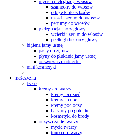
mycie i pielęgnacja włosów
szampony do włosów
odżywki do włosów
maski i serum do włosów
perfumy do włosów
pielęgnacja skóry głowy
wcierki i serum do włosów
peelingi do skóry głowy
higiena jamy ustnej
pasty do zębów
płyny do płukania jamy ustnej
odświeżacze oddechu
mini kosmetyki
mężczyzna
twarz
kremy do twarzy
kremy na dzień
kremy na noc
kremy pod oczy
balsamy po goleniu
kosmetyki do brody
oczyszczanie twarzy
mycie twarzy
toniki do twarzy