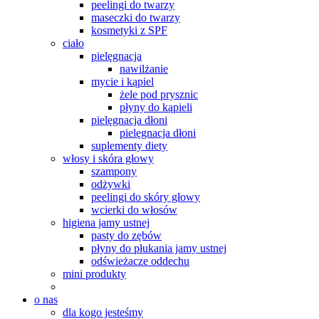
peelingi do twarzy
maseczki do twarzy
kosmetyki z SPF
ciało
pielęgnacja
nawilżanie
mycie i kąpiel
żele pod prysznic
płyny do kąpieli
pielęgnacja dłoni
pielęgnacja dłoni
suplementy diety
włosy i skóra głowy
szampony
odżywki
peelingi do skóry głowy
wcierki do włosów
higiena jamy ustnej
pasty do zębów
płyny do płukania jamy ustnej
odświeżacze oddechu
mini produkty
o nas
dla kogo jesteśmy