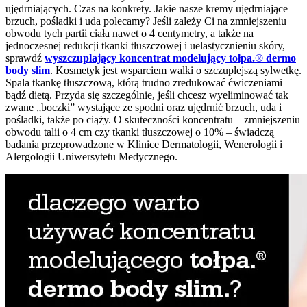
ujędrniających. Czas na konkrety. Jakie nasze kremy ujędrniające
brzuch, pośladki i uda polecamy? Jeśli zależy Ci na zmniejszeniu
obwodu tych partii ciała nawet o 4 centymetry, a także na
jednoczesnej redukcji tkanki tłuszczowej i uelastycznieniu skóry,
sprawdź
wyszczuplający
koncentrat modelujący tołpa.® dermo
body slim
. Kosmetyk jest wsparciem walki o szczuplejszą sylwetkę.
Spala tkankę tłuszczową, którą trudno zredukować ćwiczeniami
bądź dietą. Przyda się szczególnie, jeśli chcesz wyeliminować tak
zwane „boczki” wystające ze spodni oraz ujędrnić brzuch, uda i
pośladki, także po ciąży. O skuteczności koncentratu – zmniejszeniu
obwodu talii o 4 cm czy tkanki tłuszczowej o 10% – świadczą
badania przeprowadzone w Klinice Dermatologii, Wenerologii i
Alergologii Uniwersytetu Medycznego.