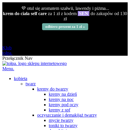
💜 otul się aromatem szałwii, lawendy i piżma...
krem do ciała self care
za 1 zł z kodem
SEN
do zakupów od 130
zł
odbierz prezent za 1 zł »
darmowa
od 120 zł
Klub
tołpa.
Przełącznik Nav
Menu.
kobieta
twarz
kremy do twarzy
kremy na dzień
kremy na noc
kremy pod oczy
kremy z spf
oczyszczanie i demakijaż twarzy
mycie twarzy
toniki to twarzy