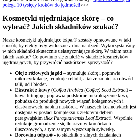
polega 10 tysięcy kroków do jędrności!
>>>
Kosmetyki ujędrniające skórę – co
wybrać? Jakich składników szukać?
Nasze kosmetyki ujędrniające tołpa.® zostały opracowane w taki
sposób, by efekty były widoczne z dnia na dzień. Wykorzystaliśmy
w nich składniki skutecznie uelastyczniające skórę. W takim razie
jakich szukać? Co powinno się znaleźć w składzie kosmetyków
ujędrniających, by przywrócić naskórkowi sprężystość?
Olej z różowych jagód
– stymuluje skórę i poprawia
mikrocyrkulację, redukuje cellulit, a także zmniejsza obwód
talii, ud i bioder.
Ekstrakt z kawy
(
Coffea Arabica (Coffee) Seed Extract
) –
kawa liftinguje, poprawia podskórne mikrokrążenie krwi,
pobudza do produkcji nowych wiązań kolagenowych i
elastynowych, napina naskórek. W naszych kosmetykach jest
dostępna w postaci kompleksu z zielonym dębem
paragwajskim (
Ilex Paraguariensis Leaf Extract
). Wspólnie
redukuje gromadzenie się tłuszczu w komórkach
tłuszczowych, a tym samym wyszczupla sylwetkę.
Borowina tołpa.®
- to składnik o silnych działaniach