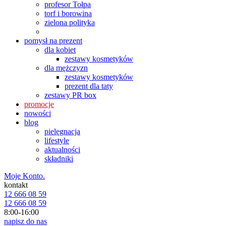
profesor Tołpa
torf i borowina
zielona polityka
pomysł na prezent
dla kobiet
zestawy kosmetyków
dla mężczyzn
zestawy kosmetyków
prezent dla taty
zestawy PR box
promocje
nowości
blog
pielęgnacja
lifestyle
aktualności
składniki
Moje Konto.
kontakt
12 666 08 59
12 666 08 59
8:00-16:00
napisz do nas