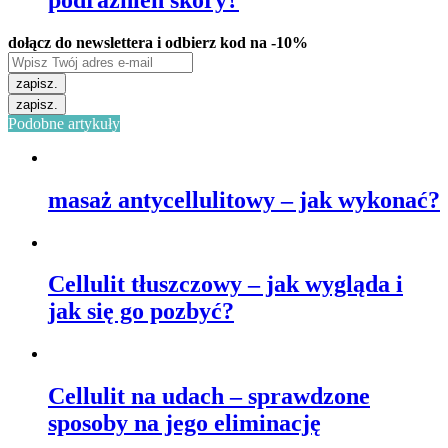
dołącz do newslettera i odbierz kod na -10%
zapisz.
zapisz.
Podobne artykuły
masaż antycellulitowy – jak wykonać?
Cellulit tłuszczowy – jak wygląda i
jak się go pozbyć?
Cellulit na udach – sprawdzone
sposoby na jego eliminację