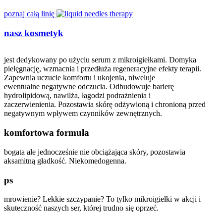
poznaj całą linię
nasz kosmetyk
jest dedykowany po użyciu serum z mikroigiełkami. Domyka
pielęgnację, wzmacnia i przedłuża regeneracyjne efekty terapii.
Zapewnia uczucie komfortu i ukojenia, niweluje
ewentualne negatywne odczucia. Odbudowuje barierę
hydrolipidową, nawilża, łagodzi podrażnienia i
zaczerwienienia. Pozostawia skórę odżywioną i chronioną przed
negatywnym wpływem czynników zewnętrznych.
komfortowa formuła
bogata ale jednocześnie nie obciążająca skóry, pozostawia
aksamitną gładkość. Niekomedogenna.
ps
mrowienie? Lekkie szczypanie? To tylko mikroigiełki w akcji i
skuteczność naszych ser, której trudno się oprzeć.