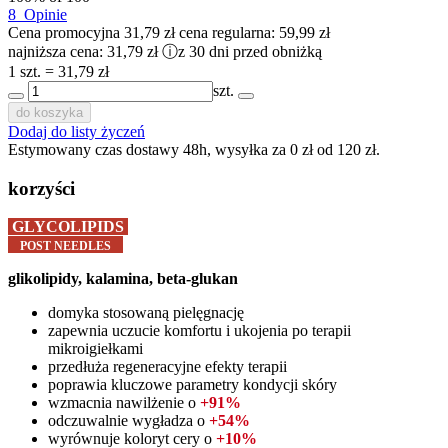
8
Opinie
Cena promocyjna
31,79 zł
cena regularna:
59,99 zł
najniższa cena:
31,79 zł
ⓘ
z 30 dni przed obniżką
1 szt. = 31,79 zł
szt.
do koszyka
Dodaj do listy życzeń
Estymowany czas dostawy 48h, wysyłka za 0 zł od 120 zł.
korzyści
GLYCOLIPIDS
POST NEEDLES
glikolipidy, kalamina, beta-glukan
domyka stosowaną pielęgnację
zapewnia uczucie komfortu i ukojenia po terapii
mikroigiełkami
przedłuża regeneracyjne efekty terapii
poprawia kluczowe parametry kondycji skóry
wzmacnia nawilżenie o
+91%
odczuwalnie wygładza o
+54%
wyrównuje koloryt cery o
+10%