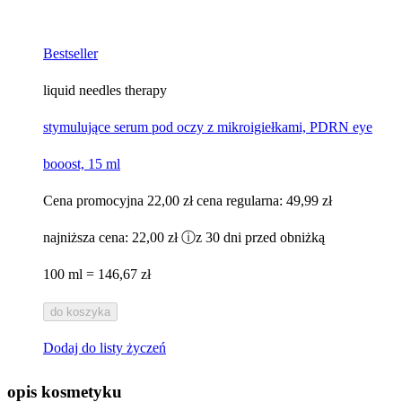
Bestseller
liquid needles therapy
stymulujące serum pod oczy z mikroigiełkami, PDRN eye
booost, 15 ml
Cena promocyjna
22,00 zł
cena regularna:
49,99 zł
najniższa cena:
22,00 zł
ⓘ
z 30 dni przed obniżką
100 ml = 146,67 zł
do koszyka
Dodaj do listy życzeń
opis kosmetyku