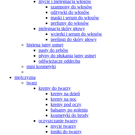
mycie i pielęgnacja włosów
szampony do włosów
odżywki do włosów
maski i serum do włosów
perfumy do włosów
pielęgnacja skóry głowy
wcierki i serum do włosów
peelingi do skóry głowy
higiena jamy ustnej
pasty do zębów
płyny do płukania jamy ustnej
odświeżacze oddechu
mini kosmetyki
mężczyzna
twarz
kremy do twarzy
kremy na dzień
kremy na noc
kremy pod oczy
balsamy po goleniu
kosmetyki do brody
oczyszczanie twarzy
mycie twarzy
toniki do twarzy