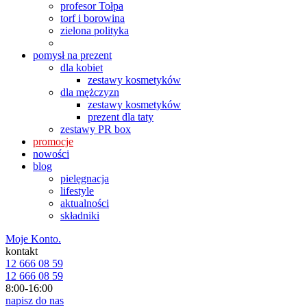
profesor Tołpa
torf i borowina
zielona polityka
pomysł na prezent
dla kobiet
zestawy kosmetyków
dla mężczyzn
zestawy kosmetyków
prezent dla taty
zestawy PR box
promocje
nowości
blog
pielęgnacja
lifestyle
aktualności
składniki
Moje Konto.
kontakt
12 666 08 59
12 666 08 59
8:00-16:00
napisz do nas