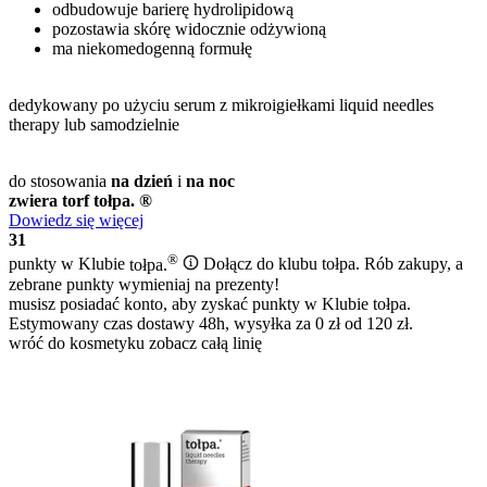
odbudowuje barierę hydrolipidową
pozostawia skórę widocznie odżywioną
ma niekomedogenną formułę
dedykowany po użyciu serum z mikroigiełkami liquid needles
therapy lub samodzielnie
do stosowania
na dzień
i
na noc
zwiera torf tołpa. ®
Dowiedz się więcej
31
®
punkty w Klubie
tołpa.
Dołącz do klubu tołpa. Rób zakupy, a
zebrane punkty wymieniaj na prezenty!
musisz posiadać konto, aby zyskać punkty w Klubie tołpa.
Estymowany czas dostawy 48h, wysyłka za 0 zł od 120 zł.
wróć do kosmetyku
zobacz całą linię