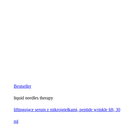
Bestseller
liquid needles therapy
liftingujące serum z mikroigiełkami, peptide wrinkle lift, 30
ml