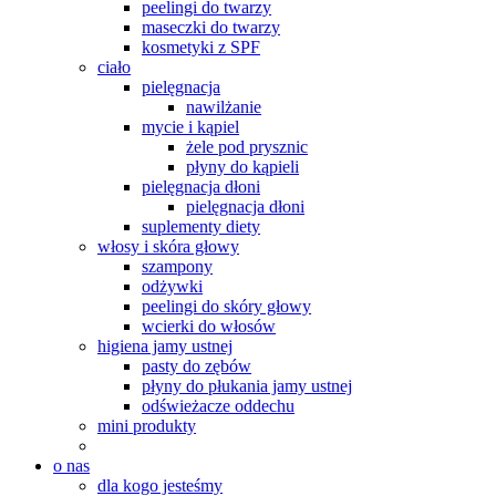
peelingi do twarzy
maseczki do twarzy
kosmetyki z SPF
ciało
pielęgnacja
nawilżanie
mycie i kąpiel
żele pod prysznic
płyny do kąpieli
pielęgnacja dłoni
pielęgnacja dłoni
suplementy diety
włosy i skóra głowy
szampony
odżywki
peelingi do skóry głowy
wcierki do włosów
higiena jamy ustnej
pasty do zębów
płyny do płukania jamy ustnej
odświeżacze oddechu
mini produkty
o nas
dla kogo jesteśmy