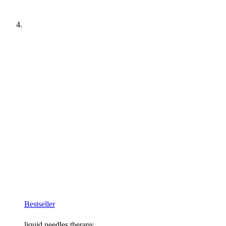
Bestseller
liquid needles therapy