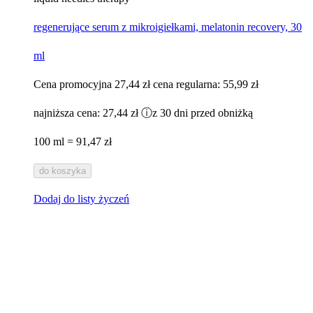
regenerujące serum z mikroigiełkami, melatonin recovery, 30
ml
Cena promocyjna
27,44 zł
cena regularna:
55,99 zł
najniższa cena:
27,44 zł
ⓘ
z 30 dni przed obniżką
100 ml = 91,47 zł
do koszyka
Dodaj do listy życzeń