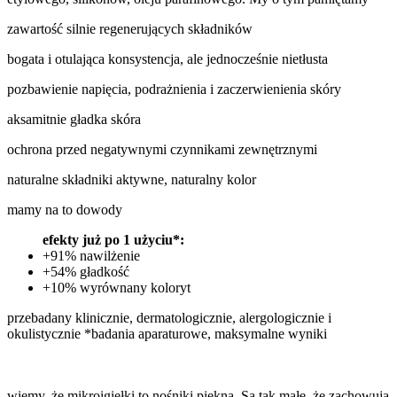
zawartość silnie regenerujących składników
bogata i otulająca konsystencja, ale jednocześnie nietłusta
pozbawienie napięcia, podrażnienia i zaczerwienienia skóry
aksamitnie gładka skóra
ochrona przed negatywnymi czynnikami zewnętrznymi
naturalne składniki aktywne, naturalny kolor
mamy na to dowody
efekty już po 1 użyciu*:
+91% nawilżenie
+54% gładkość
+10% wyrównany koloryt
przebadany klinicznie, dermatologicznie, alergologicznie i
okulistycznie *badania aparaturowe, maksymalne wyniki
wiemy, że
mikroigiełki to nośniki piękna. Są tak małe, że zachowują