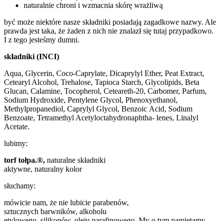
naturalnie chroni i wzmacnia skórę wrażliwą
być może niektóre nasze składniki posiadają zagadkowe nazwy. Ale
prawda jest taka, że żaden z nich nie znalazł się tutaj przypadkowo.
I z tego jesteśmy dumni.
składniki (INCI)
Aqua, Glycerin, Coco-Caprylate, Dicaprylyl Ether, Peat Extract,
Cetearyl Alcohol, Trehalose, Tapioca Starch, Glycolipids, Beta
Glucan, Calamine, Tocopherol, Ceteareth-20, Carbomer, Parfum,
Sodium Hydroxide, Pentylene Glycol, Phenoxyethanol,
Methylpropanediol, Caprylyl Glycol, Benzoic Acid, Sodium
Benzoate, Tetramethyl Acetyloctahydronaphtha- lenes, Linalyl
Acetate.
lubimy:
torf tołpa.®,
naturalne składniki
aktywne, naturalny kolor
słuchamy:
mówicie nam, że nie lubicie parabenów,
sztucznych barwników, alkoholu
etylowego, silikonów, oleju parafinowego. My o tym pamiętamy