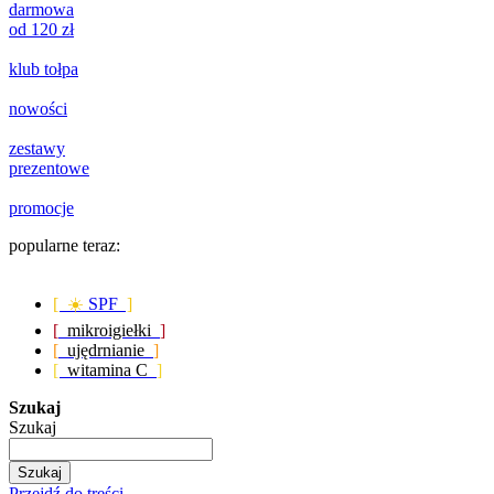
darmowa
od 120 zł
klub tołpa
nowości
zestawy
prezentowe
promocje
popularne teraz:
[ ☀️
SPF
]
[
mikroigiełki
]
[
ujędrnianie
]
[
witamina C
]
Szukaj
Szukaj
Szukaj
Przejdź do treści