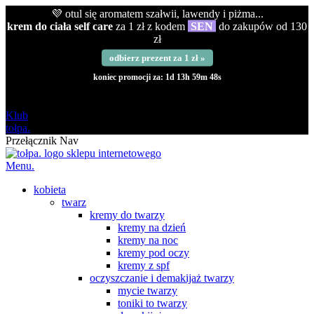
💜 otul się aromatem szałwii, lawendy i piżma...
krem do ciała self care
za 1 zł z kodem
SEN
do zakupów od 130
zł
odbierz prezent za 1 zł »
koniec promocji za:
1d 13h 59m 47s
darmowa
od 120 zł
Klub
tołpa.
Przełącznik Nav
Menu.
kobieta
twarz
kremy do twarzy
kremy na dzień
kremy na noc
kremy pod oczy
kremy z spf
oczyszczanie i demakijaż twarzy
mycie twarzy
toniki to twarzy