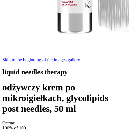
Skip to the beginning of the images gallery
liquid needles therapy
odżywczy krem po
mikroigiełkach, glycolipids
post needles, 50 ml
Ocena:
100
% of
100