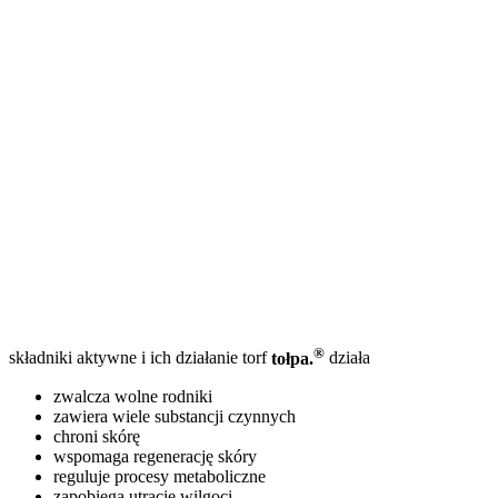
®
składniki aktywne i ich działanie
torf
tołpa.
działa
zwalcza wolne rodniki
zawiera wiele substancji czynnych
chroni skórę
wspomaga regenerację skóry
reguluje procesy metaboliczne
zapobiega utracie wilgoci