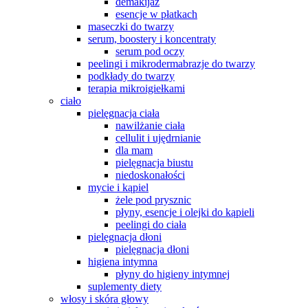
demakijaż
esencje w płatkach
maseczki do twarzy
serum, boostery i koncentraty
serum pod oczy
peelingi i mikrodermabrazje do twarzy
podkłady do twarzy
terapia mikroigiełkami
ciało
pielęgnacja ciała
nawilżanie ciała
cellulit i ujędrnianie
dla mam
pielęgnacja biustu
niedoskonałości
mycie i kąpiel
żele pod prysznic
płyny, esencje i olejki do kąpieli
peelingi do ciała
pielęgnacja dłoni
pielęgnacja dłoni
higiena intymna
płyny do higieny intymnej
suplementy diety
włosy i skóra głowy