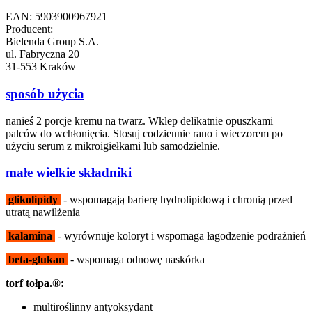
EAN: 5903900967921
Producent:
Bielenda Group S.A.
ul. Fabryczna 20
31-553 Kraków
sposób użycia
nanieś 2 porcje kremu na twarz. Wklep delikatnie opuszkami
palców do wchłonięcia. Stosuj codziennie rano i wieczorem po
użyciu serum z mikroigiełkami lub samodzielnie.
małe wielkie składniki
glikolipidy
- wspomagają barierę hydrolipidową i chronią przed
utratą nawilżenia
kalamina
- wyrównuje koloryt i wspomaga łagodzenie podrażnień
beta-glukan
- wspomaga odnowę naskórka
torf tołpa.®:
multiroślinny antyoksydant