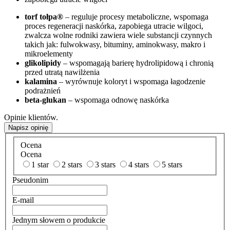
torf tołpa®
– reguluje procesy metaboliczne, wspomaga
proces regeneracji naskórka, zapobiega utracie wilgoci,
zwalcza wolne rodniki zawiera wiele substancji czynnych
takich jak: fulwokwasy, bituminy, aminokwasy, makro i
mikroelementy
glikolipidy
– wspomagają barierę hydrolipidową i chronią
przed utratą nawilżenia
kalamina
– wyrównuje koloryt i wspomaga łagodzenie
podrażnień
beta-glukan
– wspomaga odnowę naskórka
Opinie klientów.
Napisz opinię
Ocena
Ocena
1 star
2 stars
3 stars
4 stars
5 stars
Pseudonim
E-mail
Jednym słowem o produkcie