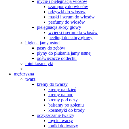
mycie i pielęgnacja włosów
szampony do włosów
odżywki do włosów
maski i serum do włosów
perfumy do włosów
pielęgnacja skóry głowy
wcierki i serum do włosów
peelingi do skóry głowy
higiena jamy ustnej
pasty do zębów
płyny do płukania jamy ustnej
odświeżacze oddechu
mini kosmetyki
mężczyzna
twarz
kremy do twarzy
kremy na dzień
kremy na noc
kremy pod oczy
balsamy po goleniu
kosmetyki do brody
oczyszczanie twarzy
mycie twarzy
toniki do twarzy