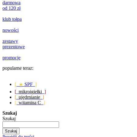
darmowa
od 120 zł
klub tołpa
nowości
zestawy
prezentowe
promocje
popularne teraz:
[ ☀️
SPF
]
[
mikroigiełki
]
[
ujędrnianie
]
[
witamina C
]
Szukaj
Szukaj
Szukaj
Przejdź do treści