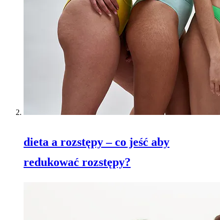
dieta a rozstępy – co jeść aby
redukować rozstępy?