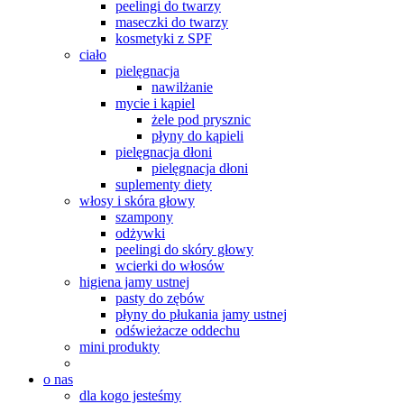
peelingi do twarzy
maseczki do twarzy
kosmetyki z SPF
ciało
pielęgnacja
nawilżanie
mycie i kąpiel
żele pod prysznic
płyny do kąpieli
pielęgnacja dłoni
pielęgnacja dłoni
suplementy diety
włosy i skóra głowy
szampony
odżywki
peelingi do skóry głowy
wcierki do włosów
higiena jamy ustnej
pasty do zębów
płyny do płukania jamy ustnej
odświeżacze oddechu
mini produkty
o nas
dla kogo jesteśmy