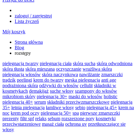
zaloguj / zarejestruj
Lista życzeń
Mój koszyk
Strona główna
Blog
rozstępy
pielęgnacja twarzy
pielęgnacja ciała
skóra sucha
skóra odwodniona
skóra tłusta
skóra mieszana
oczyszczanie
wrażliwa skóra
pielęgnacja włosów
skóra naczynkowa
nawilżanie
zmarszczki
trądzik
peelingi
krem do twarzy
męska pielęgnacja
anti age
podrażniona skóra
odżywki do włosów
cellulit
składniki w
kosmetykach
demakijaż
suche włosy
szampony do włosów
mikrobiom skóry
pielęgnacja 30+
maski do włosów
holistic
pielęgnacja 40+
serum
składniki przeciwzmarszczkowe
pielęgnacja
35+
letnia pielęgnacja
łamliwe włosy
sebio
pielęgnacja 45+
krem na
noc
krem pod oczy
pielęgnacja 50+
spa
pierwsze zmarszczki
prezenty
filtr spf
relaks
sebum
rozszerzone pory
kosmetyki
przeciwstarzeniowe
masaż ciała
ochrona uv
przetłuszczające się
włosy