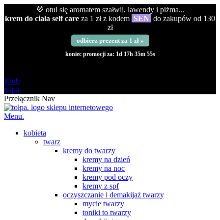
💜 otul się aromatem szałwii, lawendy i piżma...
krem do ciała self care
za 1 zł z kodem
SEN
do zakupów od 130
zł
odbierz prezent za 1 zł »
koniec promocji za:
1d 17h 35m 54s
darmowa
od 120 zł
Klub
tołpa.
Przełącznik Nav
Menu.
kobieta
twarz
kremy do twarzy
kremy na dzień
kremy na noc
kremy pod oczy
kremy z spf
oczyszczanie i demakijaż twarzy
mycie twarzy
toniki to twarzy