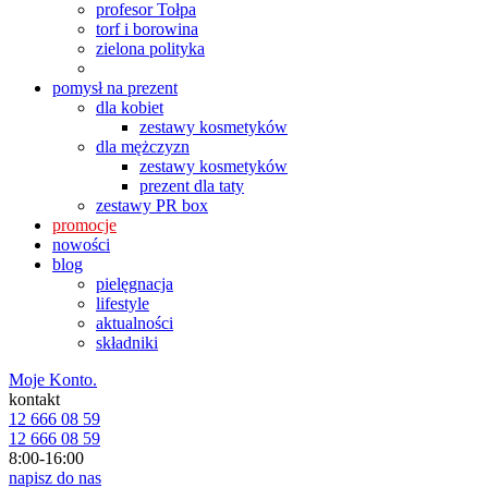
profesor Tołpa
torf i borowina
zielona polityka
pomysł na prezent
dla kobiet
zestawy kosmetyków
dla mężczyzn
zestawy kosmetyków
prezent dla taty
zestawy PR box
promocje
nowości
blog
pielęgnacja
lifestyle
aktualności
składniki
Moje Konto.
kontakt
12 666 08 59
12 666 08 59
8:00-16:00
napisz do nas