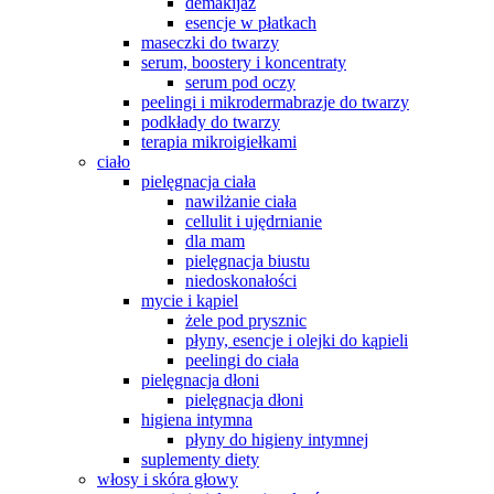
demakijaż
esencje w płatkach
maseczki do twarzy
serum, boostery i koncentraty
serum pod oczy
peelingi i mikrodermabrazje do twarzy
podkłady do twarzy
terapia mikroigiełkami
ciało
pielęgnacja ciała
nawilżanie ciała
cellulit i ujędrnianie
dla mam
pielęgnacja biustu
niedoskonałości
mycie i kąpiel
żele pod prysznic
płyny, esencje i olejki do kąpieli
peelingi do ciała
pielęgnacja dłoni
pielęgnacja dłoni
higiena intymna
płyny do higieny intymnej
suplementy diety
włosy i skóra głowy