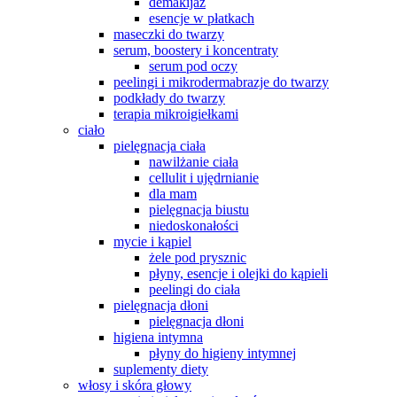
demakijaż
esencje w płatkach
maseczki do twarzy
serum, boostery i koncentraty
serum pod oczy
peelingi i mikrodermabrazje do twarzy
podkłady do twarzy
terapia mikroigiełkami
ciało
pielęgnacja ciała
nawilżanie ciała
cellulit i ujędrnianie
dla mam
pielęgnacja biustu
niedoskonałości
mycie i kąpiel
żele pod prysznic
płyny, esencje i olejki do kąpieli
peelingi do ciała
pielęgnacja dłoni
pielęgnacja dłoni
higiena intymna
płyny do higieny intymnej
suplementy diety
włosy i skóra głowy