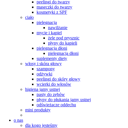
peelingi do twarzy
maseczki do twarzy
kosmetyki z SPF
ciało
pielęgnacja
nawilżanie
mycie i kąpiel
żele pod prysznic
płyny do kąpieli
pielęgnacja dłoni
pielęgnacja dłoni
suplementy diety
włosy i skóra głowy
szampony
odżywki
peelingi do skóry głowy
wcierki do włosów
higiena jamy ustnej
pasty do zębów
płyny do płukania jamy ustnej
odświeżacze oddechu
mini produkty
o nas
dla kogo jesteśmy