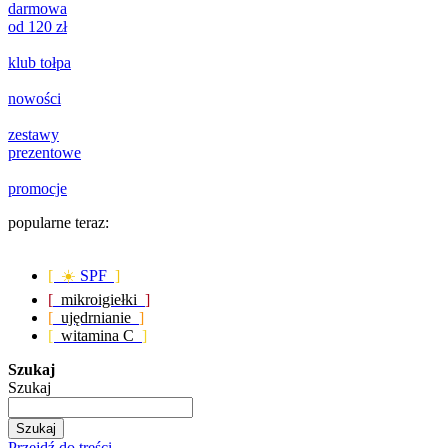
darmowa
od 120 zł
klub tołpa
nowości
zestawy
prezentowe
promocje
popularne teraz:
[ ☀️
SPF
]
[
mikroigiełki
]
[
ujędrnianie
]
[
witamina C
]
Szukaj
Szukaj
Szukaj
Przejdź do treści