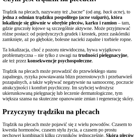
Trądzik na plecach, nazywany też „bacne” (od ang.
back acne
), to
jedna z odmian trądziku pospolitego (
acne vulgaris
), która
lokalizuje się głównie w obrębie pleców, karku i ramion
– tam,
gdzie gruczoły łojowe są szczególnie aktywne. Może przyjmować
różne postaci: od pojedynczych grudek i krostek, przez zaskórniki
zamknięte, aż po głębokie, bolesne nacieki zapalne i torbiele ropne.
Ta lokalizacja, choć z pozoru niewidoczna, bywa wyjątkowo
problematyczna – nie tylko z uwagi na
trudności pielęgnacyjne
,
ale też przez
konsekwencje psychospołeczne
.
Trądzik na plecach może prowadzić do przewlekłego stanu
zapalnego, ryzyka powstawania blizn przerostowych i przebarwień
pozapalnych, a także wpływać negatywnie na samoocenę, poczucie
atrakcyjności i komfort psychiczny. Im szybciej wdrożysz
ukierunkowaną pielęgnację lub leczenie dermatologiczne, tym
większa szansa na skuteczne opanowanie zmian i regenerację skóry.
Przyczyny trądziku na plecach
Trądzik na plecach może pojawić się z wielu powodów. Czasem to
kwestia hormonów, czasem stylu życia, a czasem po prostu
pechowej kombinacji kilku czynników jednocześnie.
Skóra pleców