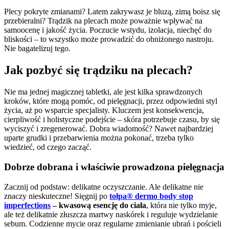
Plecy pokryte zmianami? Latem zakrywasz je bluzą, zimą boisz się
przebieralni? Trądzik na plecach może poważnie wpływać na
samoocenę i jakość życia. Poczucie wstydu, izolacja, niechęć do
bliskości – to wszystko może prowadzić do obniżonego nastroju.
Nie bagatelizuj tego.
Jak pozbyć się trądziku na plecach?
Nie ma jednej magicznej tabletki, ale jest kilka sprawdzonych
kroków, które mogą pomóc, od pielęgnacji, przez odpowiedni styl
życia, aż po wsparcie specjalisty. Kluczem jest konsekwencja,
cierpliwość i holistyczne podejście – skóra potrzebuje czasu, by się
wyciszyć i zregenerować. Dobra wiadomość? Nawet najbardziej
uparte grudki i przebarwienia można pokonać, trzeba tylko
wiedzieć, od czego zacząć.
Dobrze dobrana i właściwie prowadzona pielęgnacja
Zacznij od podstaw: delikatne oczyszczanie. Ale delikatne nie
znaczy nieskuteczne! Sięgnij po
tołpa® dermo body stop
imperfections
– kwasową esencję do ciała
, która nie tylko myje,
ale też delikatnie złuszcza martwy naskórek i reguluje wydzielanie
sebum. Codzienne mycie oraz regularne zmienianie ubrań i pościeli