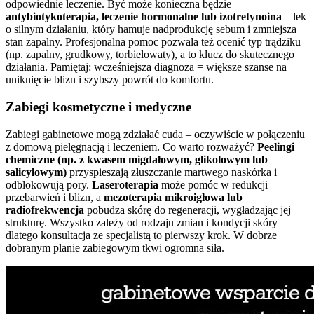
odpowiednie leczenie. Być może konieczna będzie
antybiotykoterapia, leczenie hormonalne lub izotretynoina
– lek
o silnym działaniu, który hamuje nadprodukcję sebum i zmniejsza
stan zapalny. Profesjonalna pomoc pozwala też ocenić typ trądziku
(np. zapalny, grudkowy, torbielowaty), a to klucz do skutecznego
działania. Pamiętaj: wcześniejsza diagnoza = większe szanse na
uniknięcie blizn i szybszy powrót do komfortu.
Zabiegi kosmetyczne i medyczne
Zabiegi gabinetowe mogą zdziałać cuda – oczywiście w połączeniu
z domową pielęgnacją i leczeniem. Co warto rozważyć?
Peelingi
chemiczne (np. z kwasem migdałowym, glikolowym lub
salicylowym)
przyspieszają złuszczanie martwego naskórka i
odblokowują pory.
Laseroterapia
może pomóc w redukcji
przebarwień i blizn, a
mezoterapia mikroigłowa lub
radiofrekwencja
pobudza skórę do regeneracji, wygładzając jej
strukturę. Wszystko zależy od rodzaju zmian i kondycji skóry –
dlatego konsultacja ze specjalistą to pierwszy krok. W dobrze
dobranym planie zabiegowym tkwi ogromna siła.