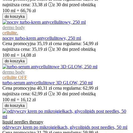
najniższa cena:
33,38 zł
ⓘ
z 30 dni przed obniżką
100 ml = 66,76 zł
do koszyka
dermo body
cellulite.
nocny turbo-krem antycellulitowy, 250 ml
Cena promocyjna
35,19 zł
cena regularna:
54,99 zł
najniższa cena:
35,19 zł
ⓘ
z 30 dni przed obniżką
100 ml = 14,08 zł
do koszyka
dermo body
cellulite OFF
turbo-serum antycellulitowe 3D GLOW, 250 ml
Cena promocyjna
40,31 zł
cena regularna:
62,99 zł
najniższa cena:
62,99 zł
ⓘ
z 30 dni przed obniżką
100 ml = 16,12 zł
do koszyka
liquid needles therapy
odżywczy krem po mikroigiełkach, glycolipids post needles, 50 ml
Cena promocyjna
31,79 zł
cena regularna:
59,99 zł