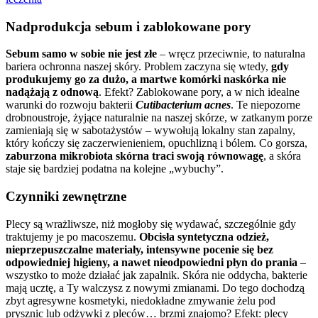
Nadprodukcja sebum i zablokowane pory
Sebum samo w sobie nie jest złe
– wręcz przeciwnie, to naturalna
bariera ochronna naszej skóry. Problem zaczyna się wtedy,
gdy
produkujemy go za dużo, a martwe komórki naskórka nie
nadążają z odnową
. Efekt? Zablokowane pory, a w nich idealne
warunki do rozwoju bakterii
Cutibacterium acnes
. Te niepozorne
drobnoustroje, żyjące naturalnie na naszej skórze, w zatkanym porze
zamieniają się w sabotażystów – wywołują lokalny stan zapalny,
który kończy się zaczerwienieniem, opuchlizną i bólem. Co gorsza,
zaburzona mikrobiota skórna traci swoją równowagę
, a skóra
staje się bardziej podatna na kolejne „wybuchy”.
Czynniki zewnętrzne
Plecy są wrażliwsze, niż mogłoby się wydawać, szczególnie gdy
traktujemy je po macoszemu.
Obcisła syntetyczna odzież,
nieprzepuszczalne materiały, intensywne pocenie się bez
odpowiedniej higieny, a nawet nieodpowiedni płyn do prania
–
wszystko to może działać jak zapalnik. Skóra nie oddycha, bakterie
mają ucztę, a Ty walczysz z nowymi zmianami. Do tego dochodzą
zbyt agresywne kosmetyki, niedokładne zmywanie żelu pod
prysznic lub odżywki z pleców… brzmi znajomo? Efekt: plecy