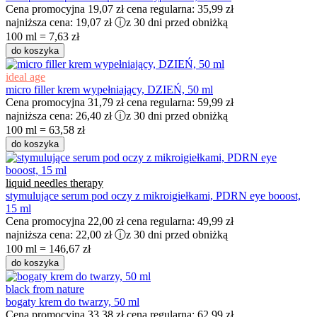
Cena promocyjna
19,07 zł
cena regularna:
35,99 zł
najniższa cena:
19,07 zł
ⓘ
z 30 dni przed obniżką
100 ml = 7,63 zł
do koszyka
ideal age
micro filler krem wypełniający, DZIEŃ, 50 ml
Cena promocyjna
31,79 zł
cena regularna:
59,99 zł
najniższa cena:
26,40 zł
ⓘ
z 30 dni przed obniżką
100 ml = 63,58 zł
do koszyka
liquid needles therapy
stymulujące serum pod oczy z mikroigiełkami, PDRN eye booost,
15 ml
Cena promocyjna
22,00 zł
cena regularna:
49,99 zł
najniższa cena:
22,00 zł
ⓘ
z 30 dni przed obniżką
100 ml = 146,67 zł
do koszyka
black from nature
bogaty krem do twarzy, 50 ml
Cena promocyjna
33,38 zł
cena regularna:
62,99 zł