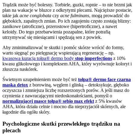
Trądzik może być bolesny. Torbiele, guzki, ropnie – to nie brzmi jak
plan na wakacje w bluzce z odkrytymi plecami. Najcięższe postacie,
takie jak
acne conglobata
czy
acne fulminans
, mogą prowadzić do
głębokich, zapalnych zmian. Po ich zagojeniu często zostają blizny:
zanikowe (atroficzne), przerostowe (hipertroficzne), a nawet
keloidy. Do tego przebarwienia pozapalne, które potrafią
utrzymywać się miesiącami i spędzają sen z powiek.
Aby zminimalizować te skutki i pomóc skórze wrócić do formy,
warto sięgnąć po pielęgnację wspierającą regenerację – np.
kwasowa kuracja tołpa® dermo body
stop imperfections
z 10%
kwasu glikolowego i kompleksem AHA, który wyrównuje koloryt i
złuszcza naskórek.
Świetnym uzupełnieniem może być też
tołpa® dermo face czarna
maska detox
z borowiną, węglem i glinką – detoksykuje, głęboko
oczyszcza i zmniejsza liczbę rozszerzonych porów. A jeśli masz do
czynienia z nawracającymi niedoskonałościami, pomyśl o
normalizującej masce tołpa® sebio max efekt
z 5% kwasów
AHA, która działa celnie i mocno dla nieprzyjaciół skórnych, ale
łagodnie dla ogółu skóry.
Psychologiczne skutki przewlekłego trądziku na
plecach