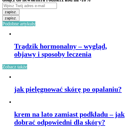
zapisz.
zapisz.
Podobne artykuły
Trądzik hormonalny – wygląd,
objawy i sposoby leczenia
Zobacz także
jak pielęgnować skórę po opalaniu?
krem na lato zamiast podkładu – jak
dobrać odpowiedni dla skóry?