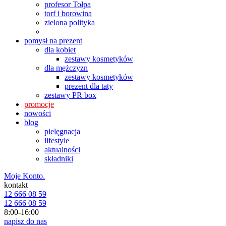
profesor Tołpa
torf i borowina
zielona polityka
pomysł na prezent
dla kobiet
zestawy kosmetyków
dla mężczyzn
zestawy kosmetyków
prezent dla taty
zestawy PR box
promocje
nowości
blog
pielęgnacja
lifestyle
aktualności
składniki
Moje Konto.
kontakt
12 666 08 59
12 666 08 59
8:00-16:00
napisz do nas