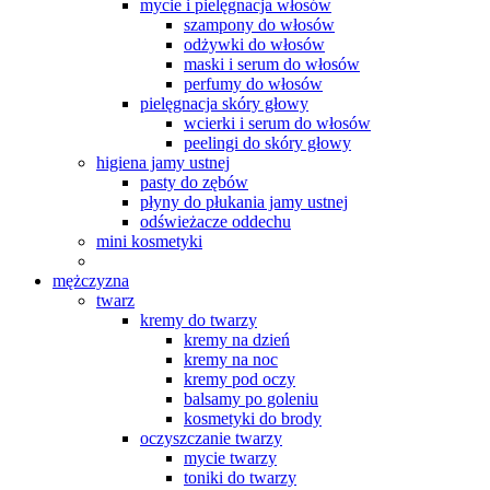
mycie i pielęgnacja włosów
szampony do włosów
odżywki do włosów
maski i serum do włosów
perfumy do włosów
pielęgnacja skóry głowy
wcierki i serum do włosów
peelingi do skóry głowy
higiena jamy ustnej
pasty do zębów
płyny do płukania jamy ustnej
odświeżacze oddechu
mini kosmetyki
mężczyzna
twarz
kremy do twarzy
kremy na dzień
kremy na noc
kremy pod oczy
balsamy po goleniu
kosmetyki do brody
oczyszczanie twarzy
mycie twarzy
toniki do twarzy