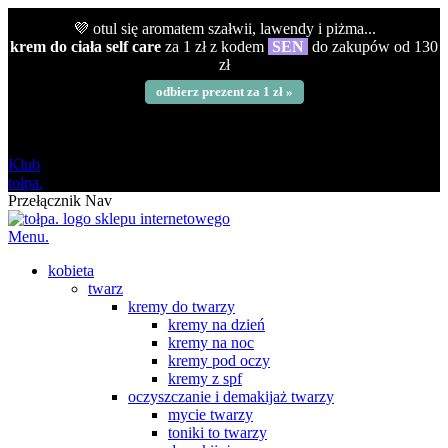
💜 otul się aromatem szałwii, lawendy i piżma...
krem do ciała self care
za 1 zł z kodem
SEN
do zakupów od 130
zł
odbierz prezent za 1 zł »
darmowa
od 120 zł
Klub
tołpa.
Przełącznik Nav
Menu.
kobieta
twarz
kremy do twarzy
kremy na dzień
kremy na noc
kremy pod oczy
kremy z spf
oczyszczanie i demakijaż twarzy
mycie twarzy
toniki to twarzy