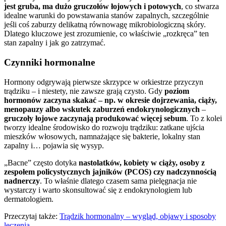
jest gruba, ma dużo gruczołów łojowych i potowych
, co stwarza
idealne warunki do powstawania stanów zapalnych, szczególnie
jeśli coś zaburzy delikatną równowagę mikrobiologiczną skóry.
Dlatego kluczowe jest zrozumienie, co właściwie „rozkręca” ten
stan zapalny i jak go zatrzymać.
Czynniki hormonalne
Hormony odgrywają pierwsze skrzypce w orkiestrze przyczyn
trądziku – i niestety, nie zawsze grają czysto. Gdy
poziom
hormonów zaczyna skakać – np. w okresie dojrzewania, ciąży,
menopauzy albo wskutek zaburzeń endokrynologicznych
–
gruczoły łojowe zaczynają produkować więcej sebum
. To z kolei
tworzy idealne środowisko do rozwoju trądziku: zatkane ujścia
mieszków włosowych, namnażające się bakterie, lokalny stan
zapalny i… pojawia się wysyp.
„Bacne” często dotyka
nastolatków, kobiety w ciąży, osoby z
zespołem policystycznych jajników (PCOS) czy nadczynnością
nadnerczy
. To właśnie dlatego czasem sama pielęgnacja nie
wystarczy i warto skonsultować się z endokrynologiem lub
dermatologiem.
Przeczytaj także:
Trądzik hormonalny – wygląd, objawy i sposoby
leczenia