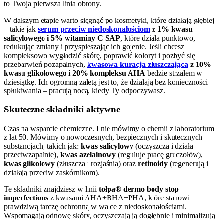
to Twoja pierwsza linia obrony.
W dalszym etapie warto sięgnąć po kosmetyki, które działają głębiej
– takie jak
serum przeciw niedoskonałościom
z 1% kwasu
salicylowego i 5% witaminy C SAP
, które działa punktowo,
redukując zmiany i przyspieszając ich gojenie. Jeśli chcesz
kompleksowo wygładzić skórę, poprawić koloryt i pozbyć się
przebarwień pozapalnych,
kwasowa kuracja złuszczająca
z 10%
kwasu glikolowego i 20% kompleksu AHA
będzie strzałem w
dziesiątkę. Ich ogromną zaletą jest to, że działają bez konieczności
spłukiwania – pracują nocą, kiedy Ty odpoczywasz.
Skuteczne składniki aktywne
Czas na wsparcie chemiczne. I nie mówimy o chemii z laboratorium
z lat 50. Mówimy o nowoczesnych, bezpiecznych i skutecznych
substancjach, takich jak:
kwas salicylowy
(oczyszcza i działa
przeciwzapalnie),
kwas azelainowy
(reguluje pracę gruczołów),
kwas glikolowy
(złuszcza i rozjaśnia) oraz
retinoidy
(regenerują i
działają przeciw zaskórnikom).
Te składniki znajdziesz w linii
tołpa® dermo body stop
imperfections
z kwasami AHA+BHA+PHA, które stanowi
prawdziwą tarczę ochronną w walce z niedoskonałościami.
Wspomagają odnowę skóry, oczyszczają ją dogłębnie i minimalizują