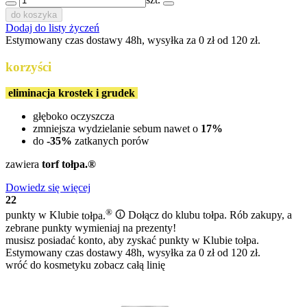
do koszyka
Dodaj do listy życzeń
Estymowany czas dostawy 48h, wysyłka za 0 zł od 120 zł.
korzyści
eliminacja krostek i grudek
głęboko oczyszcza
zmniejsza wydzielanie sebum nawet o
17%
do
-35%
zatkanych porów
zawiera
torf tołpa.®
Dowiedz się więcej
22
®
punkty w Klubie
tołpa.
Dołącz do klubu tołpa. Rób zakupy, a
zebrane punkty wymieniaj na prezenty!
musisz posiadać konto, aby zyskać punkty w Klubie tołpa.
Estymowany czas dostawy 48h, wysyłka za 0 zł od 120 zł.
wróć do kosmetyku
zobacz całą linię