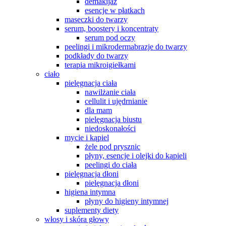
demakijaż
esencje w płatkach
maseczki do twarzy
serum, boostery i koncentraty
serum pod oczy
peelingi i mikrodermabrazje do twarzy
podkłady do twarzy
terapia mikroigiełkami
ciało
pielęgnacja ciała
nawilżanie ciała
cellulit i ujędrnianie
dla mam
pielęgnacja biustu
niedoskonałości
mycie i kąpiel
żele pod prysznic
płyny, esencje i olejki do kąpieli
peelingi do ciała
pielęgnacja dłoni
pielęgnacja dłoni
higiena intymna
płyny do higieny intymnej
suplementy diety
włosy i skóra głowy