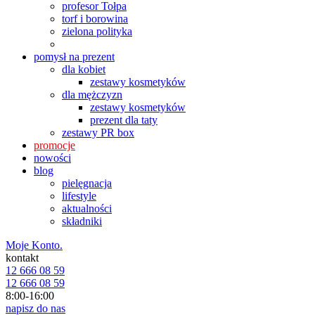
profesor Tołpa
torf i borowina
zielona polityka
pomysł na prezent
dla kobiet
zestawy kosmetyków
dla mężczyzn
zestawy kosmetyków
prezent dla taty
zestawy PR box
promocje
nowości
blog
pielęgnacja
lifestyle
aktualności
składniki
Moje Konto.
kontakt
12 666 08 59
12 666 08 59
8:00-16:00
napisz do nas