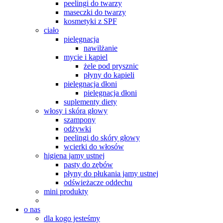
peelingi do twarzy
maseczki do twarzy
kosmetyki z SPF
ciało
pielęgnacja
nawilżanie
mycie i kąpiel
żele pod prysznic
płyny do kąpieli
pielęgnacja dłoni
pielęgnacja dłoni
suplementy diety
włosy i skóra głowy
szampony
odżywki
peelingi do skóry głowy
wcierki do włosów
higiena jamy ustnej
pasty do zębów
płyny do płukania jamy ustnej
odświeżacze oddechu
mini produkty
o nas
dla kogo jesteśmy