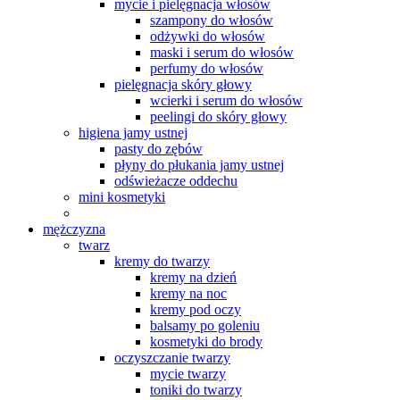
mycie i pielęgnacja włosów
szampony do włosów
odżywki do włosów
maski i serum do włosów
perfumy do włosów
pielęgnacja skóry głowy
wcierki i serum do włosów
peelingi do skóry głowy
higiena jamy ustnej
pasty do zębów
płyny do płukania jamy ustnej
odświeżacze oddechu
mini kosmetyki
mężczyzna
twarz
kremy do twarzy
kremy na dzień
kremy na noc
kremy pod oczy
balsamy po goleniu
kosmetyki do brody
oczyszczanie twarzy
mycie twarzy
toniki do twarzy