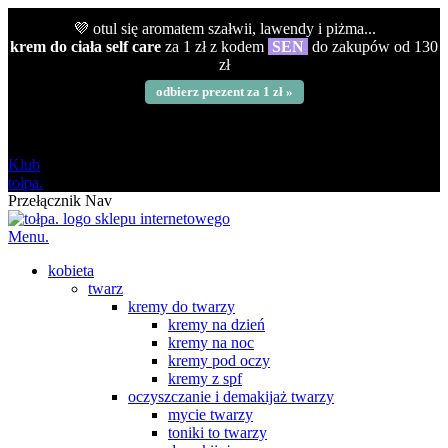
💜 otul się aromatem szałwii, lawendy i piżma...
krem do ciała self care
za 1 zł z kodem
SEN
do zakupów od 130
zł
odbierz prezent za 1 zł »
darmowa
od 120 zł
Klub
tołpa.
Przełącznik Nav
Menu.
kobieta
twarz
kremy do twarzy
kremy na dzień
kremy na noc
kremy pod oczy
kremy z spf
oczyszczanie i demakijaż twarzy
mycie twarzy
toniki to twarzy