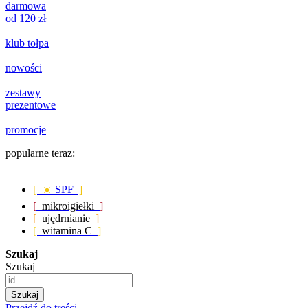
darmowa
od 120 zł
klub tołpa
nowości
zestawy
prezentowe
promocje
popularne teraz:
[ ☀️
SPF
]
[
mikroigiełki
]
[
ujędrnianie
]
[
witamina C
]
Szukaj
Szukaj
Szukaj
Przejdź do treści