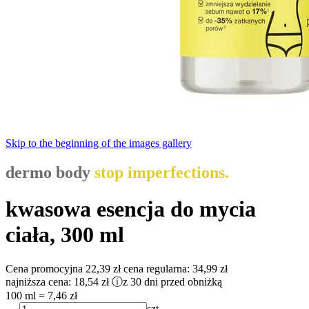
Skip to the beginning of the images gallery
dermo body
stop imperfections.
kwasowa esencja do mycia
ciała, 300 ml
Cena promocyjna
22,39 zł
cena regularna:
34,99 zł
najniższa cena:
18,54 zł
ⓘ
z 30 dni przed obniżką
100 ml = 7,46 zł
szt.