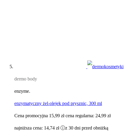
dermo body
enzyme.
enzymatyczny żel-olejek pod prysznic, 300 ml
Cena promocyjna
15,99 zł
cena regularna:
24,99 zł
najniższa cena:
14,74 zł
ⓘ
z 30 dni przed obniżką