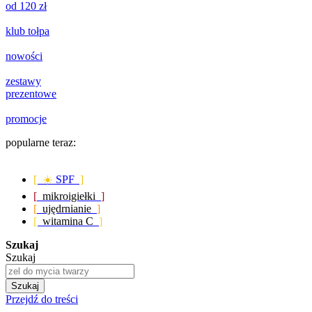
od 120 zł
klub tołpa
nowości
zestawy
prezentowe
promocje
popularne teraz:
[ ☀️
SPF
]
[
mikroigiełki
]
[
ujędrnianie
]
[
witamina C
]
Szukaj
Szukaj
Szukaj
Przejdź do treści