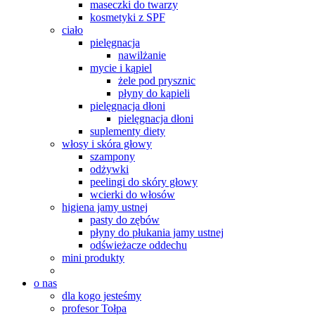
maseczki do twarzy
kosmetyki z SPF
ciało
pielęgnacja
nawilżanie
mycie i kąpiel
żele pod prysznic
płyny do kąpieli
pielęgnacja dłoni
pielęgnacja dłoni
suplementy diety
włosy i skóra głowy
szampony
odżywki
peelingi do skóry głowy
wcierki do włosów
higiena jamy ustnej
pasty do zębów
płyny do płukania jamy ustnej
odświeżacze oddechu
mini produkty
o nas
dla kogo jesteśmy
profesor Tołpa