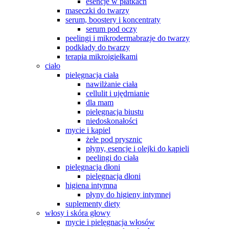
esencje w płatkach
maseczki do twarzy
serum, boostery i koncentraty
serum pod oczy
peelingi i mikrodermabrazje do twarzy
podkłady do twarzy
terapia mikroigiełkami
ciało
pielęgnacja ciała
nawilżanie ciała
cellulit i ujędrnianie
dla mam
pielęgnacja biustu
niedoskonałości
mycie i kąpiel
żele pod prysznic
płyny, esencje i olejki do kąpieli
peelingi do ciała
pielęgnacja dłoni
pielęgnacja dłoni
higiena intymna
płyny do higieny intymnej
suplementy diety
włosy i skóra głowy
mycie i pielęgnacja włosów