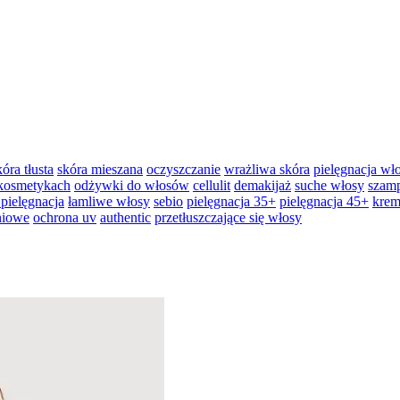
kóra tłusta
skóra mieszana
oczyszczanie
wrażliwa skóra
pielęgnacja w
 kosmetykach
odżywki do włosów
cellulit
demakijaż
suche włosy
szam
 pielęgnacja
łamliwe włosy
sebio
pielęgnacja 35+
pielęgnacja 45+
krem
niowe
ochrona uv
authentic
przetłuszczające się włosy