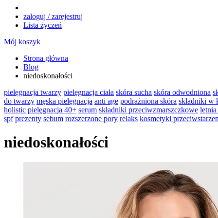
zaloguj / zarejestruj
Lista życzeń
Mój koszyk
Strona główna
Blog
niedoskonałości
pielęgnacja twarzy
pielęgnacja ciała
skóra sucha
skóra odwodniona
s
do twarzy
męska pielęgnacja
anti age
podrażniona skóra
składniki w
holistic
pielęgnacja 40+
serum
składniki przeciwzmarszczkowe
letnia
spf
prezenty
sebum
rozszerzone pory
relaks
kosmetyki przeciwstarze
niedoskonałości