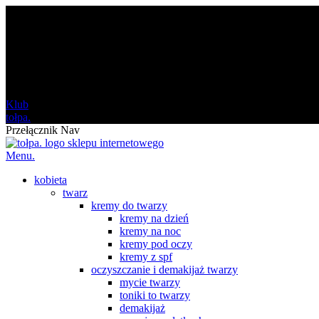
darmowa
od 120 zł
Klub
tołpa.
Przełącznik Nav
Menu.
kobieta
twarz
kremy do twarzy
kremy na dzień
kremy na noc
kremy pod oczy
kremy z spf
oczyszczanie i demakijaż twarzy
mycie twarzy
toniki to twarzy
demakijaż