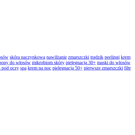
łosów
skóra naczynkowa
nawilżanie
zmarszczki
trądzik
peelingi
krem
pony do włosów
mikrobiom skóry
pielęgnacja 30+
maski do włosów
 pod oczy
spa
krem na noc
pielęgnacja 50+
pierwsze zmarszczki
filtr