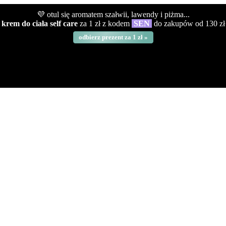
💜 otul się aromatem szałwii, lawendy i piżma...
krem do ciała self care
za 1 zł z kodem
SEN
do zakupów od 130 zł
odbierz prezent za 1 zł »