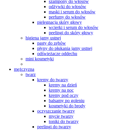
szampony do włosów
odżywki do włosów
maski i serum do włosów
perfumy do włosów
pielęgnacja skóry głowy
wcierki i serum do włosów
peelingi do skóry głowy
higiena jamy ustnej
pasty do zębów
płyny do płukania jamy ustnej
odświeżacze oddechu
mini kosmetyki
mężczyzna
twarz
kremy do twarzy
kremy na dzień
kremy na noc
kremy pod oczy
balsamy po goleniu
kosmetyki do brody
oczyszczanie twarzy
mycie twarzy
toniki do twarzy
peelingi do twarzy