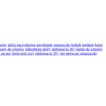
łosów
skóra naczynkowa
nawilżanie
zmarszczki
trądzik
peelingi
krem
pony do włosów
mikrobiom skóry
pielęgnacja 30+
maski do włosów
 na noc
krem pod oczy
pielęgnacja 50+
spa
pierwsze zmarszczki