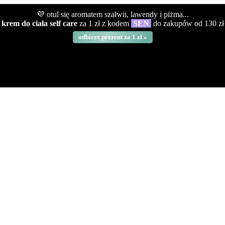
💜 otul się aromatem szałwii, lawendy i piżma...
krem do ciała self care
za 1 zł z kodem
SEN
do zakupów od 130 zł
odbierz prezent za 1 zł »