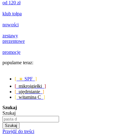
od 120 zł
klub tołpa
nowości
zestawy
prezentowe
promocje
popularne teraz:
[ ☀️
SPF
]
[
mikroigiełki
]
[
ujędrnianie
]
[
witamina C
]
Szukaj
Szukaj
Szukaj
Przejdź do treści