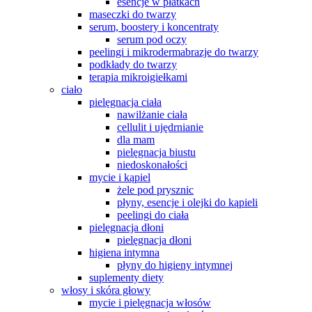
esencje w płatkach
maseczki do twarzy
serum, boostery i koncentraty
serum pod oczy
peelingi i mikrodermabrazje do twarzy
podkłady do twarzy
terapia mikroigiełkami
ciało
pielęgnacja ciała
nawilżanie ciała
cellulit i ujędrnianie
dla mam
pielęgnacja biustu
niedoskonałości
mycie i kąpiel
żele pod prysznic
płyny, esencje i olejki do kąpieli
peelingi do ciała
pielęgnacja dłoni
pielęgnacja dłoni
higiena intymna
płyny do higieny intymnej
suplementy diety
włosy i skóra głowy
mycie i pielęgnacja włosów