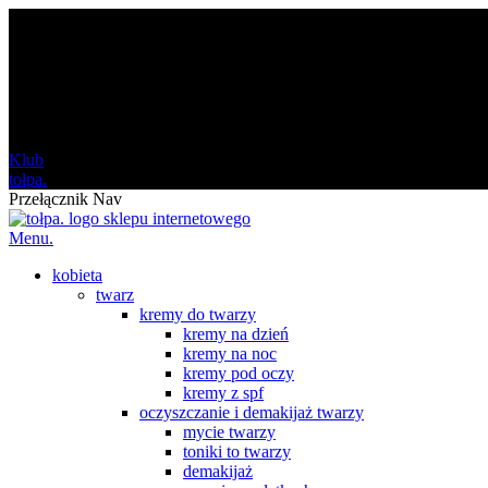
darmowa
od 120 zł
Klub
tołpa.
Przełącznik Nav
Menu.
kobieta
twarz
kremy do twarzy
kremy na dzień
kremy na noc
kremy pod oczy
kremy z spf
oczyszczanie i demakijaż twarzy
mycie twarzy
toniki to twarzy
demakijaż