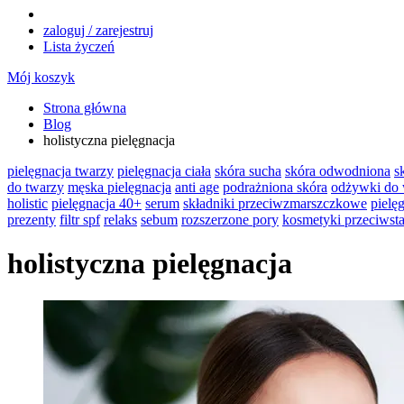
zaloguj / zarejestruj
Lista życzeń
Mój koszyk
Strona główna
Blog
holistyczna pielęgnacja
pielęgnacja twarzy
pielęgnacja ciała
skóra sucha
skóra odwodniona
s
do twarzy
męska pielęgnacja
anti age
podrażniona skóra
odżywki do
holistic
pielęgnacja 40+
serum
składniki przeciwzmarszczkowe
pielę
prezenty
filtr spf
relaks
sebum
rozszerzone pory
kosmetyki przeciwst
holistyczna pielęgnacja