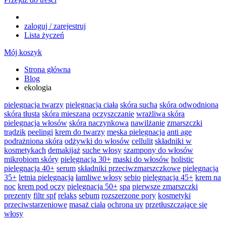
zaloguj / zarejestruj
Lista życzeń
Mój koszyk
Strona główna
Blog
ekologia
pielęgnacja twarzy
pielęgnacja ciała
skóra sucha
skóra odwodniona
skóra tłusta
skóra mieszana
oczyszczanie
wrażliwa skóra
pielęgnacja włosów
skóra naczynkowa
nawilżanie
zmarszczki
trądzik
peelingi
krem do twarzy
męska pielęgnacja
anti age
podrażniona skóra
odżywki do włosów
cellulit
składniki w
kosmetykach
demakijaż
suche włosy
szampony do włosów
mikrobiom skóry
pielęgnacja 30+
maski do włosów
holistic
pielęgnacja 40+
serum
składniki przeciwzmarszczkowe
pielęgnacja
35+
letnia pielęgnacja
łamliwe włosy
sebio
pielęgnacja 45+
krem na
noc
krem pod oczy
pielęgnacja 50+
spa
pierwsze zmarszczki
prezenty
filtr spf
relaks
sebum
rozszerzone pory
kosmetyki
przeciwstarzeniowe
masaż ciała
ochrona uv
przetłuszczające się
włosy