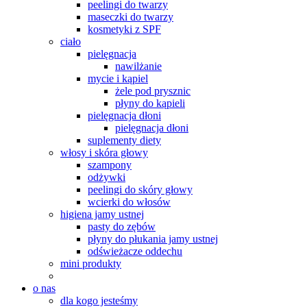
peelingi do twarzy
maseczki do twarzy
kosmetyki z SPF
ciało
pielęgnacja
nawilżanie
mycie i kąpiel
żele pod prysznic
płyny do kąpieli
pielęgnacja dłoni
pielęgnacja dłoni
suplementy diety
włosy i skóra głowy
szampony
odżywki
peelingi do skóry głowy
wcierki do włosów
higiena jamy ustnej
pasty do zębów
płyny do płukania jamy ustnej
odświeżacze oddechu
mini produkty
o nas
dla kogo jesteśmy