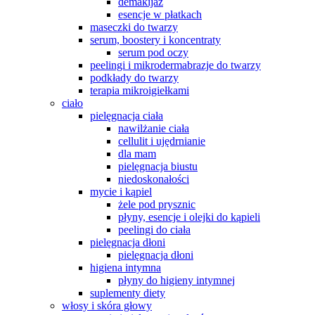
demakijaż
esencje w płatkach
maseczki do twarzy
serum, boostery i koncentraty
serum pod oczy
peelingi i mikrodermabrazje do twarzy
podkłady do twarzy
terapia mikroigiełkami
ciało
pielęgnacja ciała
nawilżanie ciała
cellulit i ujędrnianie
dla mam
pielęgnacja biustu
niedoskonałości
mycie i kąpiel
żele pod prysznic
płyny, esencje i olejki do kąpieli
peelingi do ciała
pielęgnacja dłoni
pielęgnacja dłoni
higiena intymna
płyny do higieny intymnej
suplementy diety
włosy i skóra głowy