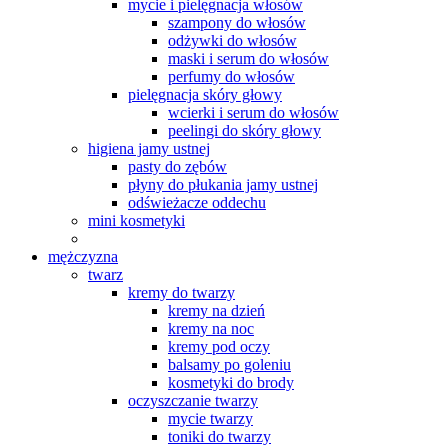
mycie i pielęgnacja włosów
szampony do włosów
odżywki do włosów
maski i serum do włosów
perfumy do włosów
pielęgnacja skóry głowy
wcierki i serum do włosów
peelingi do skóry głowy
higiena jamy ustnej
pasty do zębów
płyny do płukania jamy ustnej
odświeżacze oddechu
mini kosmetyki
mężczyzna
twarz
kremy do twarzy
kremy na dzień
kremy na noc
kremy pod oczy
balsamy po goleniu
kosmetyki do brody
oczyszczanie twarzy
mycie twarzy
toniki do twarzy