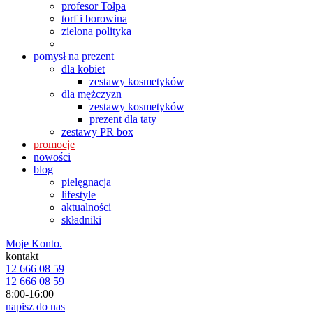
profesor Tołpa
torf i borowina
zielona polityka
pomysł na prezent
dla kobiet
zestawy kosmetyków
dla mężczyzn
zestawy kosmetyków
prezent dla taty
zestawy PR box
promocje
nowości
blog
pielęgnacja
lifestyle
aktualności
składniki
Moje Konto.
kontakt
12 666 08 59
12 666 08 59
8:00-16:00
napisz do nas