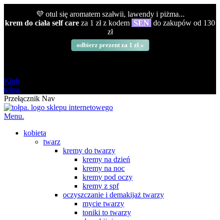
💜 otul się aromatem szałwii, lawendy i piżma...
krem do ciała self care
za 1 zł z kodem
SEN
do zakupów od 130
zł
odbierz prezent za 1 zł »
darmowa
od 120 zł
Klub
tołpa.
Przełącznik Nav
Menu.
kobieta
twarz
kremy do twarzy
kremy na dzień
kremy na noc
kremy pod oczy
kremy z spf
oczyszczanie i demakijaż twarzy
mycie twarzy
toniki to twarzy