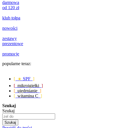
darmowa
od 120 zł
klub tołpa
nowości
zestawy
prezentowe
promocje
popularne teraz:
[ ☀️
SPF
]
[
mikroigiełki
]
[
ujędrnianie
]
[
witamina C
]
Szukaj
Szukaj
Szukaj
Przejdź do treści