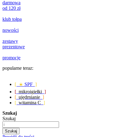
darmowa
od 120 zł
klub tołpa
nowości
zestawy
prezentowe
promocje
popularne teraz:
[ ☀️
SPF
]
[
mikroigiełki
]
[
ujędrnianie
]
[
witamina C
]
Szukaj
Szukaj
Szukaj
Przejdź do treści