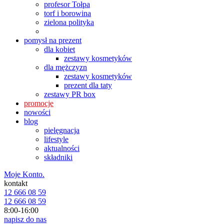
profesor Tołpa
torf i borowina
zielona polityka
pomysł na prezent
dla kobiet
zestawy kosmetyków
dla mężczyzn
zestawy kosmetyków
prezent dla taty
zestawy PR box
promocje
nowości
blog
pielęgnacja
lifestyle
aktualności
składniki
Moje Konto.
kontakt
12 666 08 59
12 666 08 59
8:00-16:00
napisz do nas