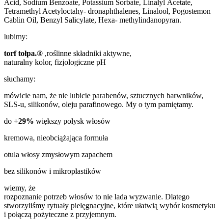
Acid, Sodium Benzoate, Potassium Sorbate, Linalyl Acetate,
Tetramethyl Acetyloctahy- dronaphthalenes, Linalool, Pogostemon
Cablin Oil, Benzyl Salicylate, Hexa- methylindanopyran.
lubimy:
torf tołpa.®
,roślinne składniki aktywne,
naturalny kolor, fizjologiczne pH
słuchamy:
mówicie nam, że nie lubicie parabenów, sztucznych barwników,
SLS-u, silikonów, oleju parafinowego. My o tym pamiętamy.
do
+29%
większy połysk włosów
kremowa, nieobciążająca formuła
otula włosy zmysłowym zapachem
bez silikonów i mikroplastików
wiemy, że
rozpoznanie potrzeb włosów to nie lada wyzwanie. Dlatego
stworzyliśmy rytuały pielęgnacyjne, które ułatwią wybór kosmetyku
i połączą pożyteczne z przyjemnym.