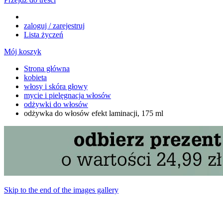
zaloguj / zarejestruj
Lista życzeń
Mój koszyk
Strona główna
kobieta
włosy i skóra głowy
mycie i pielęgnacja włosów
odżywki do włosów
odżywka do włosów efekt laminacji, 175 ml
Skip to the end of the images gallery