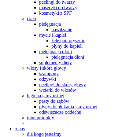
peelingi do twarzy
maseczki do twarzy
kosmetyki z SPF
ciało
pielęgnacja
nawilżanie
mycie i kąpiel
żele pod prysznic
płyny do kąpieli
pielęgnacja dłoni
pielęgnacja dłoni
suplementy diety
włosy i skóra głowy
szampony
odżywki
peelingi do skóry głowy
wcierki do włosów
higiena jamy ustnej
pasty do zębów
płyny do płukania jamy ustnej
odświeżacze oddechu
mini produkty
o nas
dla kogo jesteśmy