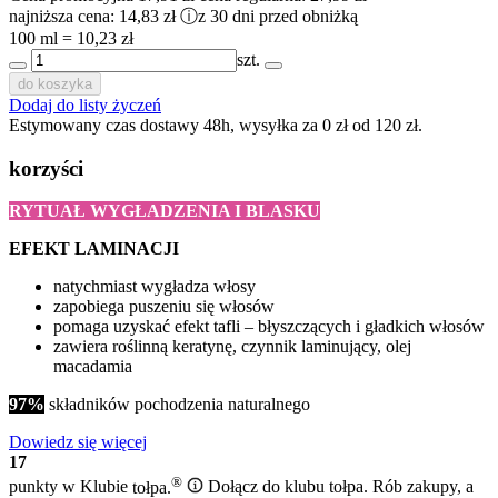
najniższa cena:
14,83 zł
ⓘ
z 30 dni przed obniżką
100 ml = 10,23 zł
szt.
do koszyka
Dodaj do listy życzeń
Estymowany czas dostawy 48h, wysyłka za 0 zł od 120 zł.
korzyści
RYTUAŁ WYGŁADZENIA I BLASKU
EFEKT LAMINACJI
natychmiast wygładza włosy
zapobiega puszeniu się włosów
pomaga uzyskać efekt tafli – błyszczących i gładkich włosów
zawiera roślinną keratynę, czynnik laminujący, olej
macadamia
97%
składników pochodzenia naturalnego
Dowiedz się więcej
17
®
punkty w Klubie
tołpa.
Dołącz do klubu tołpa. Rób zakupy, a