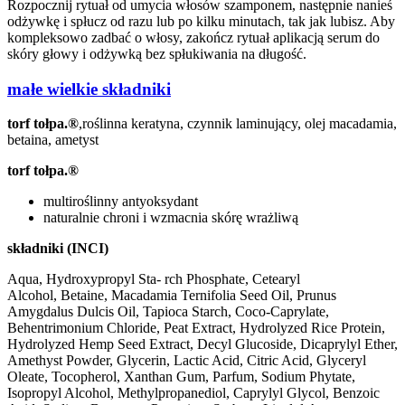
Rozpocznij rytuał od umycia włosów szamponem, następnie nanieś
odżywkę i spłucz od razu lub po kilku minutach, tak jak lubisz. Aby
kompleksowo zadbać o włosy, zakończ rytuał aplikacją serum do
skóry głowy i odżywką bez spłukiwania na długość.
małe wielkie składniki
torf tołpa.®
,roślinna keratyna, czynnik laminujący, olej macadamia,
betaina, ametyst
torf tołpa.®
multiroślinny antyoksydant
naturalnie chroni i wzmacnia skórę wrażliwą
składniki (INCI)
Aqua, Hydroxypropyl Sta- rch Phosphate, Cetearyl
Alcohol, Betaine, Macadamia Ternifolia Seed Oil, Prunus
Amygdalus Dulcis Oil, Tapioca Starch, Coco-Caprylate,
Behentrimonium Chloride, Peat Extract, Hydrolyzed Rice Protein,
Hydrolyzed Hemp Seed Extract, Decyl Glucoside, Dicaprylyl Ether,
Amethyst Powder, Glycerin, Lactic Acid, Citric Acid, Glyceryl
Oleate, Tocopherol, Xanthan Gum, Parfum, Sodium Phytate,
Isopropyl Alcohol, Methylpropanediol, Caprylyl Glycol, Benzoic