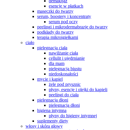
demakijaż
esencje w płatkach
maseczki do twarzy
serum, boostery i koncentraty
serum pod oczy
peelingi i mikrodermabrazje do twarzy
podkłady do twarzy
terapia mikroigiełkami
ciało
pielęgnacja ciała
nawilżanie ciała
cellulit i ujędrnianie
dla mam
pielęgnacja biustu
niedoskonałości
mycie i kąpiel
żele pod prysznic
płyny, esencje i olejki do kąpieli
peelingi do ciała
pielęgnacja dłoni
pielęgnacja dłoni
higiena intymna
płyny do higieny intymnej
suplementy diety
włosy i skóra głowy