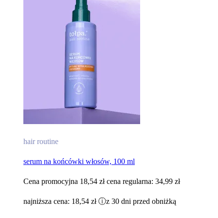
hair routine
serum na końcówki włosów, 100 ml​
Cena promocyjna
18,54 zł
cena regularna:
34,99 zł
najniższa cena:
18,54 zł
ⓘ
z 30 dni przed obniżką