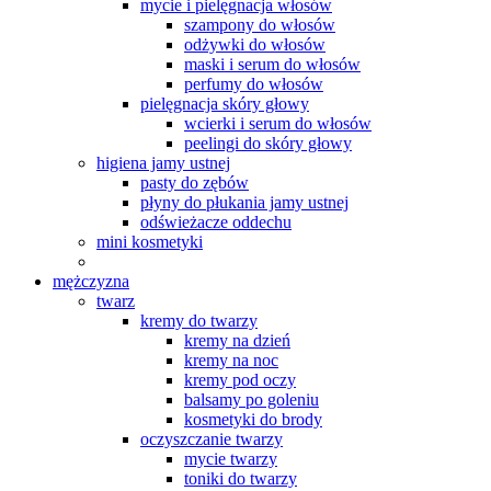
mycie i pielęgnacja włosów
szampony do włosów
odżywki do włosów
maski i serum do włosów
perfumy do włosów
pielęgnacja skóry głowy
wcierki i serum do włosów
peelingi do skóry głowy
higiena jamy ustnej
pasty do zębów
płyny do płukania jamy ustnej
odświeżacze oddechu
mini kosmetyki
mężczyzna
twarz
kremy do twarzy
kremy na dzień
kremy na noc
kremy pod oczy
balsamy po goleniu
kosmetyki do brody
oczyszczanie twarzy
mycie twarzy
toniki do twarzy