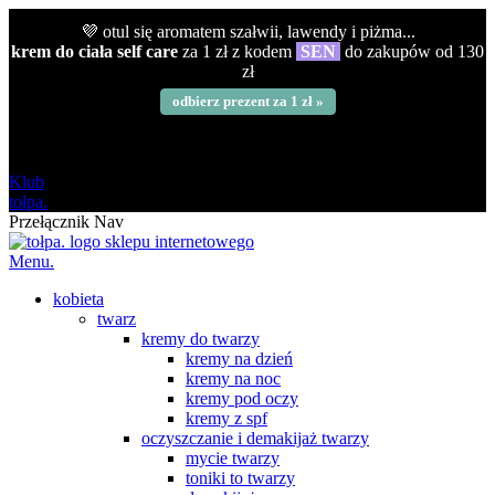
💜 otul się aromatem szałwii, lawendy i piżma...
krem do ciała self care
za 1 zł z kodem
SEN
do zakupów od 130
zł
odbierz prezent za 1 zł »
darmowa
od 120 zł
Klub
tołpa.
Przełącznik Nav
Menu.
kobieta
twarz
kremy do twarzy
kremy na dzień
kremy na noc
kremy pod oczy
kremy z spf
oczyszczanie i demakijaż twarzy
mycie twarzy
toniki to twarzy