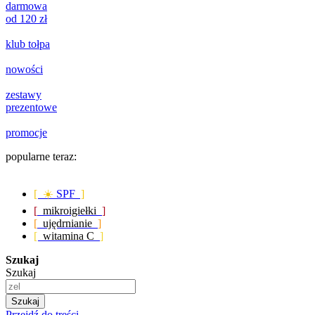
darmowa
od 120 zł
klub tołpa
nowości
zestawy
prezentowe
promocje
popularne teraz:
[ ☀️
SPF
]
[
mikroigiełki
]
[
ujędrnianie
]
[
witamina C
]
Szukaj
Szukaj
Szukaj
Przejdź do treści