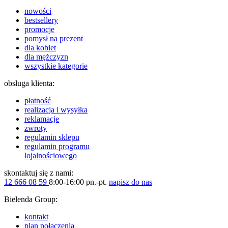
nowości
bestsellery
promocje
pomysł na prezent
dla kobiet
dla mężczyzn
wszystkie kategorie
obsługa klienta:
płatność
realizacja i wysyłka
reklamacje
zwroty
regulamin sklepu
regulamin programu
lojalnościowego
skontaktuj się z nami:
12 666 08 59
8:00-16:00 pn.-pt.
napisz do nas
Bielenda Group:
kontakt
plan połączenia