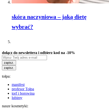
skóra naczyniowa – jaką dietę
wybrać?
dołącz do newslettera i odbierz kod na -10%
zapisz.
zapisz.
tołpa:
manifest
profesor Tołpa
torf i borowina
lubimy
nasze kosmetyki: