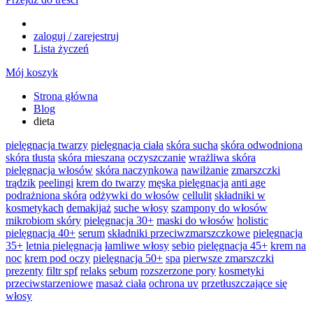
zaloguj / zarejestruj
Lista życzeń
Mój koszyk
Strona główna
Blog
dieta
pielęgnacja twarzy
pielęgnacja ciała
skóra sucha
skóra odwodniona
skóra tłusta
skóra mieszana
oczyszczanie
wrażliwa skóra
pielęgnacja włosów
skóra naczynkowa
nawilżanie
zmarszczki
trądzik
peelingi
krem do twarzy
męska pielęgnacja
anti age
podrażniona skóra
odżywki do włosów
cellulit
składniki w
kosmetykach
demakijaż
suche włosy
szampony do włosów
mikrobiom skóry
pielęgnacja 30+
maski do włosów
holistic
pielęgnacja 40+
serum
składniki przeciwzmarszczkowe
pielęgnacja
35+
letnia pielęgnacja
łamliwe włosy
sebio
pielęgnacja 45+
krem na
noc
krem pod oczy
pielęgnacja 50+
spa
pierwsze zmarszczki
prezenty
filtr spf
relaks
sebum
rozszerzone pory
kosmetyki
przeciwstarzeniowe
masaż ciała
ochrona uv
przetłuszczające się
włosy