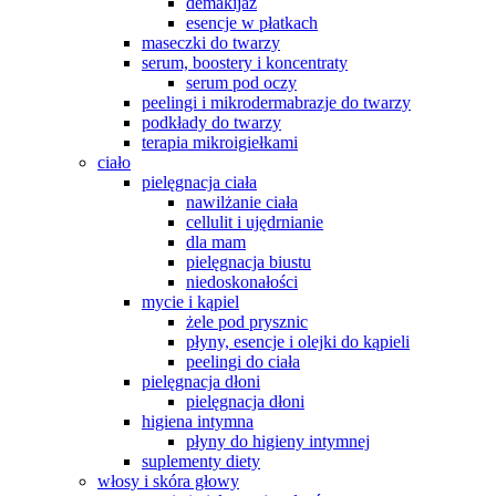
demakijaż
esencje w płatkach
maseczki do twarzy
serum, boostery i koncentraty
serum pod oczy
peelingi i mikrodermabrazje do twarzy
podkłady do twarzy
terapia mikroigiełkami
ciało
pielęgnacja ciała
nawilżanie ciała
cellulit i ujędrnianie
dla mam
pielęgnacja biustu
niedoskonałości
mycie i kąpiel
żele pod prysznic
płyny, esencje i olejki do kąpieli
peelingi do ciała
pielęgnacja dłoni
pielęgnacja dłoni
higiena intymna
płyny do higieny intymnej
suplementy diety
włosy i skóra głowy