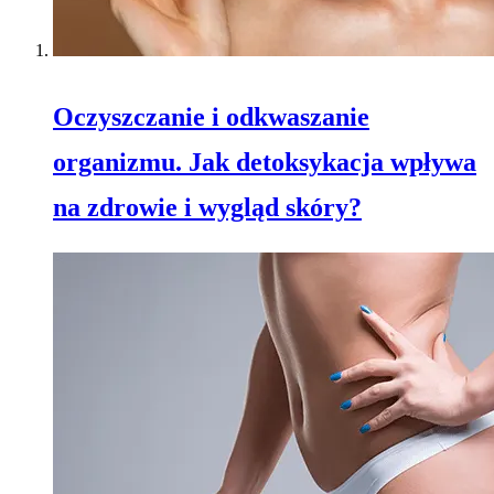
Oczyszczanie i odkwaszanie
organizmu. Jak detoksykacja wpływa
na zdrowie i wygląd skóry?