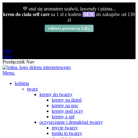
💜 otul się aromatem szałwii, lawendy i piżma...
krem do ciała self care
za 1 zł z kodem
SEN
do zakupów od 130
zł
odbierz prezent za 1 zł »
darmowa
od 120 zł
Klub
tołpa.
Przełącznik Nav
Menu.
kobieta
twarz
kremy do twarzy
kremy na dzień
kremy na noc
kremy pod oczy
kremy z spf
oczyszczanie i demakijaż twarzy
mycie twarzy
toniki to twarzy