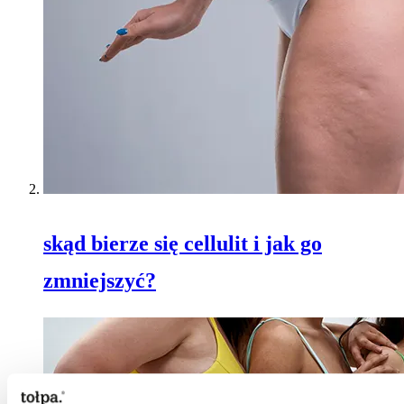
skąd bierze się cellulit i jak go
zmniejszyć?