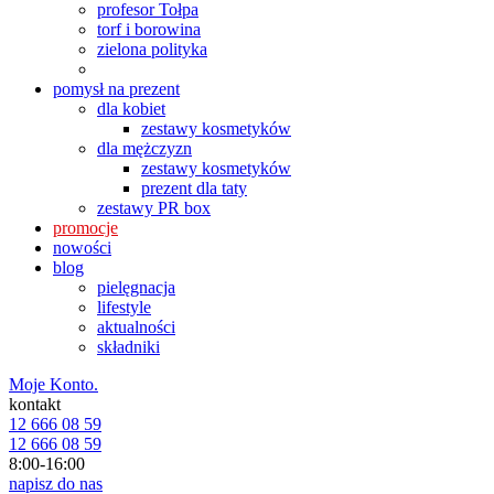
profesor Tołpa
torf i borowina
zielona polityka
pomysł na prezent
dla kobiet
zestawy kosmetyków
dla mężczyzn
zestawy kosmetyków
prezent dla taty
zestawy PR box
promocje
nowości
blog
pielęgnacja
lifestyle
aktualności
składniki
Moje Konto.
kontakt
12 666 08 59
12 666 08 59
8:00-16:00
napisz do nas