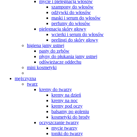
mycie i pielęgnacja włosów
szampony do włosów
odżywki do włosów
maski i serum do włosów
perfumy do włosów
pielęgnacja skóry głowy
wcierki i serum do włosów
peelingi do skóry głowy
higiena jamy ustnej
pasty do zębów
płyny do płukania jamy ustnej
odświeżacze oddechu
mini kosmetyki
mężczyzna
twarz
kremy do twarzy
kremy na dzień
kremy na noc
kremy pod oczy
balsamy po goleniu
kosmetyki do brody
oczyszczanie twarzy
mycie twarzy
toniki do twarzy