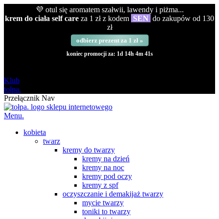
💜 otul się aromatem szałwii, lawendy i piżma...
krem do ciała self care
za 1 zł z kodem
SEN
do zakupów od 130
zł
odbierz prezent za 1 zł »
koniec promocji za:
1d 14h 4m 40s
darmowa
od 120 zł
Klub
tołpa.
Przełącznik Nav
Menu.
kobieta
twarz
kremy do twarzy
kremy na dzień
kremy na noc
kremy pod oczy
kremy z spf
oczyszczanie i demakijaż twarzy
mycie twarzy
toniki to twarzy