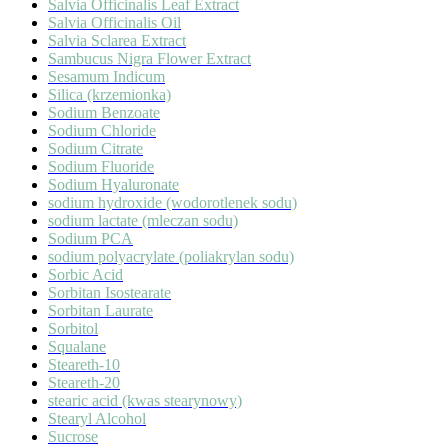
Salvia Officinalis Leaf Extract
Salvia Officinalis Oil
Salvia Sclarea Extract
Sambucus Nigra Flower Extract
Sesamum Indicum
Silica (krzemionka)
Sodium Benzoate
Sodium Chloride
Sodium Citrate
Sodium Fluoride
Sodium Hyaluronate
sodium hydroxide (wodorotlenek sodu)
sodium lactate (mleczan sodu)
Sodium PCA
sodium polyacrylate (poliakrylan sodu)
Sorbic Acid
Sorbitan Isostearate
Sorbitan Laurate
Sorbitol
Squalane
Steareth-10
Steareth-20
stearic acid (kwas stearynowy)
Stearyl Alcohol
Sucrose