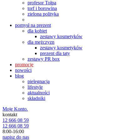
profesor Tołpa
torf i borowina
zielona polityka
pomysł na prezent
dla kobiet
zestawy kosmetyków
dla mężczyzn
zestawy kosmetyków
prezent dla taty
zestawy PR box
promocje
nowości
blog
pielęgnacja
lifestyle
aktualności
składniki
Moje Konto.
kontakt
12 666 08 59
12 666 08 59
8:00-16:00
napisz do nas