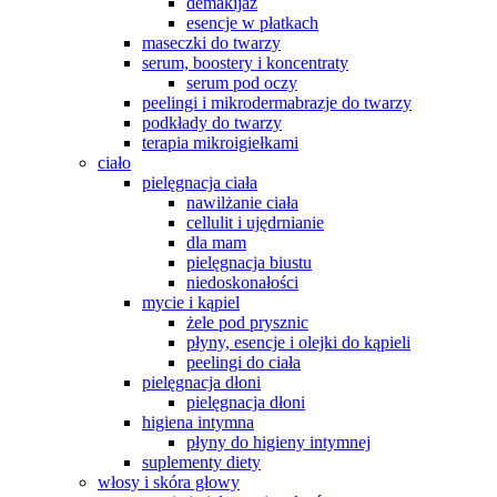
demakijaż
esencje w płatkach
maseczki do twarzy
serum, boostery i koncentraty
serum pod oczy
peelingi i mikrodermabrazje do twarzy
podkłady do twarzy
terapia mikroigiełkami
ciało
pielęgnacja ciała
nawilżanie ciała
cellulit i ujędrnianie
dla mam
pielęgnacja biustu
niedoskonałości
mycie i kąpiel
żele pod prysznic
płyny, esencje i olejki do kąpieli
peelingi do ciała
pielęgnacja dłoni
pielęgnacja dłoni
higiena intymna
płyny do higieny intymnej
suplementy diety
włosy i skóra głowy