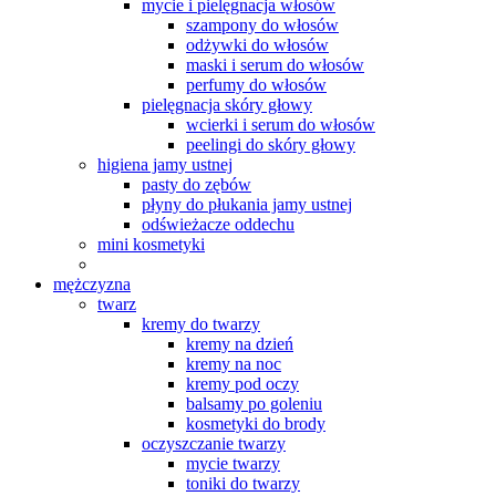
mycie i pielęgnacja włosów
szampony do włosów
odżywki do włosów
maski i serum do włosów
perfumy do włosów
pielęgnacja skóry głowy
wcierki i serum do włosów
peelingi do skóry głowy
higiena jamy ustnej
pasty do zębów
płyny do płukania jamy ustnej
odświeżacze oddechu
mini kosmetyki
mężczyzna
twarz
kremy do twarzy
kremy na dzień
kremy na noc
kremy pod oczy
balsamy po goleniu
kosmetyki do brody
oczyszczanie twarzy
mycie twarzy
toniki do twarzy