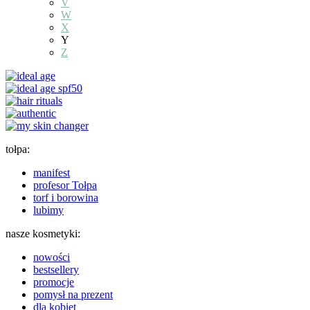
V
W
X
Y
Z
tołpa:
manifest
profesor Tołpa
torf i borowina
lubimy
nasze kosmetyki:
nowości
bestsellery
promocje
pomysł na prezent
dla kobiet