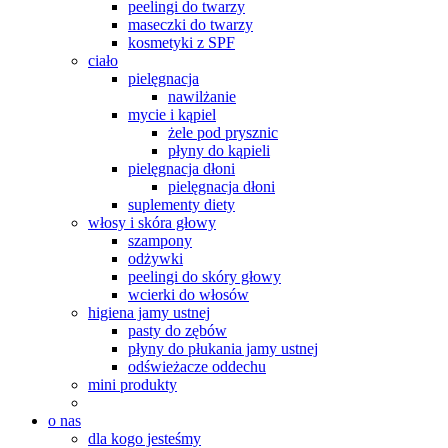
peelingi do twarzy
maseczki do twarzy
kosmetyki z SPF
ciało
pielęgnacja
nawilżanie
mycie i kąpiel
żele pod prysznic
płyny do kąpieli
pielęgnacja dłoni
pielęgnacja dłoni
suplementy diety
włosy i skóra głowy
szampony
odżywki
peelingi do skóry głowy
wcierki do włosów
higiena jamy ustnej
pasty do zębów
płyny do płukania jamy ustnej
odświeżacze oddechu
mini produkty
o nas
dla kogo jesteśmy