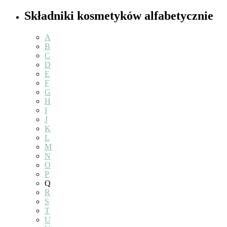
Składniki kosmetyków alfabetycznie
A
B
C
D
E
F
G
H
I
J
K
L
M
N
O
P
Q
R
S
T
U