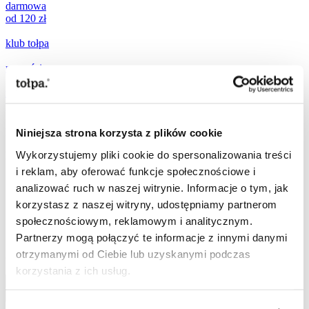
darmowa
od 120 zł
klub tołpa
nowości
zestawy
prezentowe
promocje
Niniejsza strona korzysta z plików cookie
popularne teraz:
Wykorzystujemy pliki cookie do spersonalizowania treści
i reklam, aby oferować funkcje społecznościowe i
analizować ruch w naszej witrynie. Informacje o tym, jak
[ ☀️
SPF
]
korzystasz z naszej witryny, udostępniamy partnerom
[
mikroigiełki
]
[
ujędrnianie
]
społecznościowym, reklamowym i analitycznym.
[
witamina C
]
Partnerzy mogą połączyć te informacje z innymi danymi
otrzymanymi od Ciebie lub uzyskanymi podczas
Szukaj
Szukaj
korzystania z ich usług.
Szukaj
Przejdź do treści