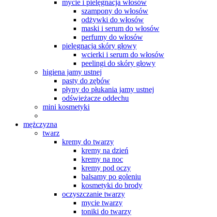
mycie i pielęgnacja włosów
szampony do włosów
odżywki do włosów
maski i serum do włosów
perfumy do włosów
pielęgnacja skóry głowy
wcierki i serum do włosów
peelingi do skóry głowy
higiena jamy ustnej
pasty do zębów
płyny do płukania jamy ustnej
odświeżacze oddechu
mini kosmetyki
mężczyzna
twarz
kremy do twarzy
kremy na dzień
kremy na noc
kremy pod oczy
balsamy po goleniu
kosmetyki do brody
oczyszczanie twarzy
mycie twarzy
toniki do twarzy