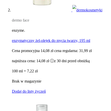
dermo face
enzyme.
enzymatyczny żel-olejek do mycia twarzy, 195 ml
Cena promocyjna
14,08 zł
cena regularna:
31,99 zł
najniższa cena:
14,08 zł
ⓘ
z 30 dni przed obniżką
100 ml = 7,22 zł
Brak w magazynie
Dodaj do listy życzeń