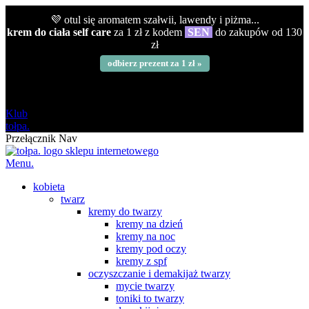
💜 otul się aromatem szałwii, lawendy i piżma...
krem do ciała self care
za 1 zł z kodem
SEN
do zakupów od 130
zł
odbierz prezent za 1 zł »
darmowa
od 120 zł
Klub
tołpa.
Przełącznik Nav
Menu.
kobieta
twarz
kremy do twarzy
kremy na dzień
kremy na noc
kremy pod oczy
kremy z spf
oczyszczanie i demakijaż twarzy
mycie twarzy
toniki to twarzy