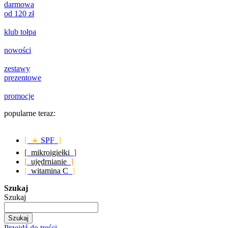
darmowa
od 120 zł
klub tołpa
nowości
zestawy
prezentowe
promocje
popularne teraz:
[ ☀️
SPF
]
[
mikroigiełki
]
[
ujędrnianie
]
[
witamina C
]
Szukaj
Szukaj
Szukaj
Przejdź do treści