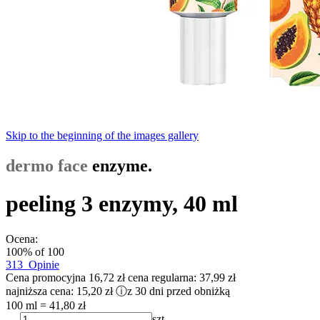
Skip to the beginning of the images gallery
dermo face
enzyme.
peeling 3 enzymy, 40 ml
Ocena:
100
% of
100
313
Opinie
Cena promocyjna
16,72 zł
cena regularna:
37,99 zł
najniższa cena:
15,20 zł
ⓘ
z 30 dni przed obniżką
100 ml = 41,80 zł
szt.