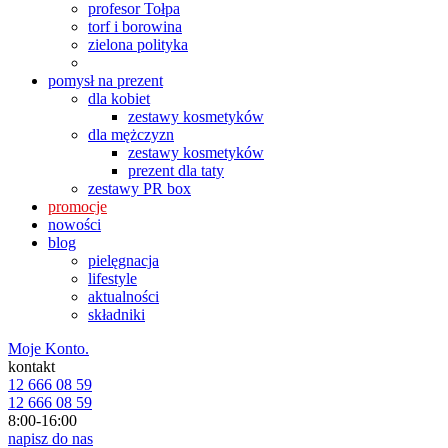
profesor Tołpa
torf i borowina
zielona polityka
pomysł na prezent
dla kobiet
zestawy kosmetyków
dla mężczyzn
zestawy kosmetyków
prezent dla taty
zestawy PR box
promocje
nowości
blog
pielęgnacja
lifestyle
aktualności
składniki
Moje Konto.
kontakt
12 666 08 59
12 666 08 59
8:00-16:00
napisz do nas