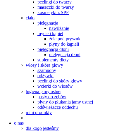
peelingi do twarzy
maseczki do twarzy
kosmetyki z SPF
ciało
pielęgnacja
nawilżanie
mycie i kąpiel
żele pod prysznic
płyny do kąpieli
pielęgnacja dłoni
pielęgnacja dłoni
suplementy diety
włosy i skóra głowy
szampony
odżywki
peelingi do skóry głowy
wcierki do włosów
higiena jamy ustnej
pasty do zębów
płyny do płukania jamy ustnej
odświeżacze oddechu
mini produkty
o nas
dla kogo jesteśmy