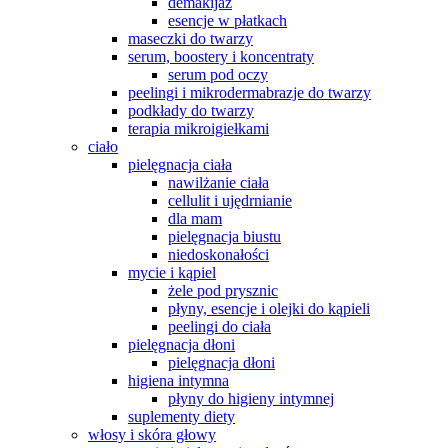
demakijaż
esencje w płatkach
maseczki do twarzy
serum, boostery i koncentraty
serum pod oczy
peelingi i mikrodermabrazje do twarzy
podkłady do twarzy
terapia mikroigiełkami
ciało
pielęgnacja ciała
nawilżanie ciała
cellulit i ujędrnianie
dla mam
pielęgnacja biustu
niedoskonałości
mycie i kąpiel
żele pod prysznic
płyny, esencje i olejki do kąpieli
peelingi do ciała
pielęgnacja dłoni
pielęgnacja dłoni
higiena intymna
płyny do higieny intymnej
suplementy diety
włosy i skóra głowy