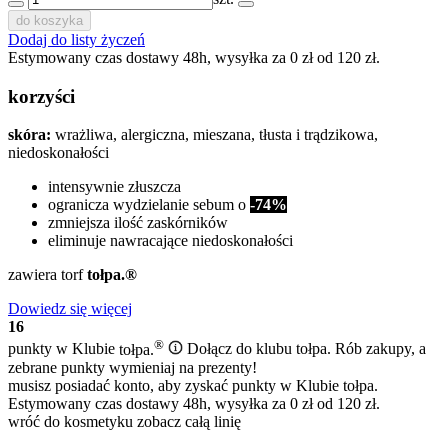
do koszyka
Dodaj do listy życzeń
Estymowany czas dostawy 48h, wysyłka za 0 zł od 120 zł.
korzyści
skóra:
wrażliwa, alergiczna, mieszana, tłusta i trądzikowa,
niedoskonałości
intensywnie złuszcza
ogranicza wydzielanie sebum o
-74%
zmniejsza ilość zaskórników
eliminuje nawracające niedoskonałości
zawiera torf
tołpa.®
Dowiedz się więcej
16
®
punkty w Klubie
tołpa.
Dołącz do klubu tołpa. Rób zakupy, a
zebrane punkty wymieniaj na prezenty!
musisz posiadać konto, aby zyskać punkty w Klubie tołpa.
Estymowany czas dostawy 48h, wysyłka za 0 zł od 120 zł.
wróć do kosmetyku
zobacz całą linię