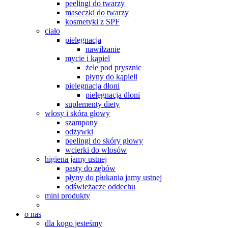
peelingi do twarzy
maseczki do twarzy
kosmetyki z SPF
ciało
pielęgnacja
nawilżanie
mycie i kąpiel
żele pod prysznic
płyny do kąpieli
pielęgnacja dłoni
pielęgnacja dłoni
suplementy diety
włosy i skóra głowy
szampony
odżywki
peelingi do skóry głowy
wcierki do włosów
higiena jamy ustnej
pasty do zębów
płyny do płukania jamy ustnej
odświeżacze oddechu
mini produkty
o nas
dla kogo jesteśmy