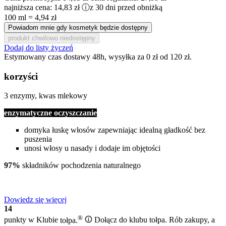
najniższa cena:
14,83 zł
ⓘ
z 30 dni przed obniżką
100 ml = 4,94 zł
Powiadom mnie gdy kosmetyk będzie dostępny
produkt chwilowo niedostępny
Dodaj do listy życzeń
Estymowany czas dostawy 48h, wysyłka za 0 zł od 120 zł.
korzyści
3 enzymy, kwas mlekowy
enzymatyczne oczyszczanie
domyka łuskę włosów zapewniając idealną gładkość bez
puszenia
unosi włosy u nasady i dodaje im objętości
97%
składników pochodzenia naturalnego
Dowiedz się więcej
14
®
punkty w Klubie
tołpa.
Dołącz do klubu tołpa. Rób zakupy, a