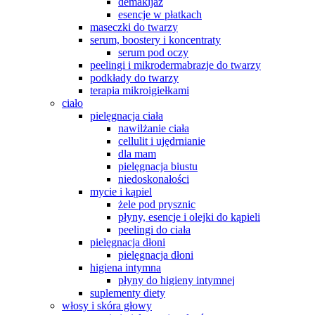
demakijaż
esencje w płatkach
maseczki do twarzy
serum, boostery i koncentraty
serum pod oczy
peelingi i mikrodermabrazje do twarzy
podkłady do twarzy
terapia mikroigiełkami
ciało
pielęgnacja ciała
nawilżanie ciała
cellulit i ujędrnianie
dla mam
pielęgnacja biustu
niedoskonałości
mycie i kąpiel
żele pod prysznic
płyny, esencje i olejki do kąpieli
peelingi do ciała
pielęgnacja dłoni
pielęgnacja dłoni
higiena intymna
płyny do higieny intymnej
suplementy diety
włosy i skóra głowy