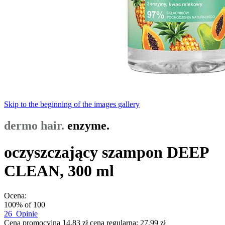
Skip to the beginning of the images gallery
dermo hair.
enzyme.
oczyszczający szampon DEEP
CLEAN, 300 ml
Ocena:
100
% of
100
26
Opinie
Cena promocyjna
14,83 zł
cena regularna:
27,99 zł