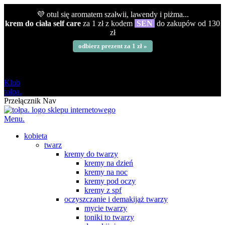
💜 otul się aromatem szałwii, lawendy i piżma...
krem do ciała self care
za 1 zł z kodem
SEN
do zakupów od 130
zł
odbierz prezent za 1 zł »
darmowa
od 120 zł
Klub
tołpa.
Przełącznik Nav
Menu.
kobieta
twarz
kremy do twarzy
kremy na dzień
kremy na noc
kremy pod oczy
kremy z spf
oczyszczanie i demakijaż twarzy
mycie twarzy
toniki to twarzy