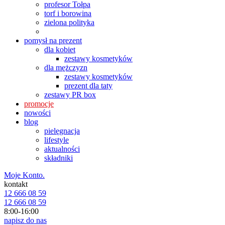
profesor Tołpa
torf i borowina
zielona polityka
pomysł na prezent
dla kobiet
zestawy kosmetyków
dla mężczyzn
zestawy kosmetyków
prezent dla taty
zestawy PR box
promocje
nowości
blog
pielęgnacja
lifestyle
aktualności
składniki
Moje Konto.
kontakt
12 666 08 59
12 666 08 59
8:00-16:00
napisz do nas