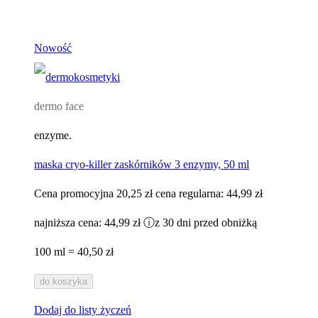
Nowość
dermo face
enzyme.
maska cryo-killer zaskórników 3 enzymy, 50 ml
Cena promocyjna
20,25 zł
cena regularna:
44,99 zł
najniższa cena:
44,99 zł
ⓘ
z 30 dni przed obniżką
100 ml = 40,50 zł
do koszyka
Dodaj do listy życzeń