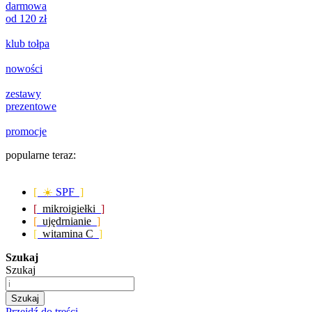
darmowa
od 120 zł
klub tołpa
nowości
zestawy
prezentowe
promocje
popularne teraz:
[ ☀️
SPF
]
[
mikroigiełki
]
[
ujędrnianie
]
[
witamina C
]
Szukaj
Szukaj
Szukaj
Przejdź do treści