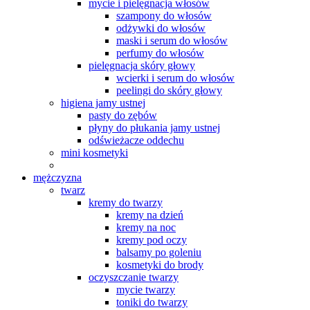
mycie i pielęgnacja włosów
szampony do włosów
odżywki do włosów
maski i serum do włosów
perfumy do włosów
pielęgnacja skóry głowy
wcierki i serum do włosów
peelingi do skóry głowy
higiena jamy ustnej
pasty do zębów
płyny do płukania jamy ustnej
odświeżacze oddechu
mini kosmetyki
mężczyzna
twarz
kremy do twarzy
kremy na dzień
kremy na noc
kremy pod oczy
balsamy po goleniu
kosmetyki do brody
oczyszczanie twarzy
mycie twarzy
toniki do twarzy