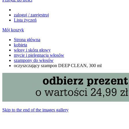
zaloguj / zarejestruj
Lista życzeń
Mój koszyk
Strona główna
kobieta
włosy i skóra głowy
mycie i pielęgnacja włosów
szampony do włosów
oczyszczający szampon DEEP CLEAN, 300 ml
Skip to the end of the images gallery