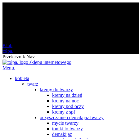
darmowa
od 120 zł
Klub
tołpa.
Przełącznik Nav
Menu.
kobieta
twarz
kremy do twarzy
kremy na dzień
kremy na noc
kremy pod oczy
kremy z spf
oczyszczanie i demakijaż twarzy
mycie twarzy
toniki to twarzy
demakijaż