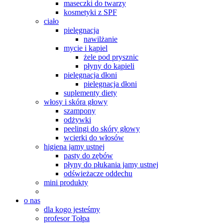
maseczki do twarzy
kosmetyki z SPF
ciało
pielęgnacja
nawilżanie
mycie i kąpiel
żele pod prysznic
płyny do kąpieli
pielęgnacja dłoni
pielęgnacja dłoni
suplementy diety
włosy i skóra głowy
szampony
odżywki
peelingi do skóry głowy
wcierki do włosów
higiena jamy ustnej
pasty do zębów
płyny do płukania jamy ustnej
odświeżacze oddechu
mini produkty
o nas
dla kogo jesteśmy
profesor Tołpa