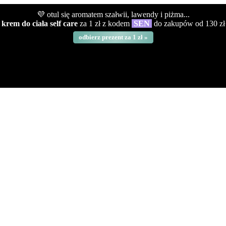
💜 otul się aromatem szałwii, lawendy i piżma...
krem do ciała self care
za 1 zł z kodem
SEN
do zakupów od 130 zł
odbierz prezent za 1 zł »