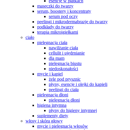
esencje w płatkach
maseczki do twarzy
serum, boostery i koncentraty
serum pod oczy
peelingi i mikrodermabrazje do twarzy
podkłady do twarzy
terapia mikroigiełkami
ciało
pielęgnacja ciała
nawilżanie ciała
cellulit i ujędrnianie
dla mam
pielęgnacja biustu
niedoskonałości
mycie i kąpiel
żele pod prysznic
płyny, esencje i olejki do kąpieli
peelingi do ciała
pielęgnacja dłoni
pielęgnacja dłoni
higiena intymna
płyny do higieny intymnej
suplementy diety
włosy i skóra głowy
mycie i pielęgnacja włosów