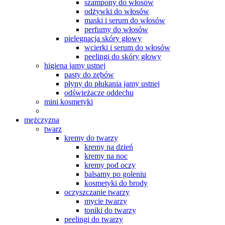
szampony do włosów
odżywki do włosów
maski i serum do włosów
perfumy do włosów
pielęgnacja skóry głowy
wcierki i serum do włosów
peelingi do skóry głowy
higiena jamy ustnej
pasty do zębów
płyny do płukania jamy ustnej
odświeżacze oddechu
mini kosmetyki
mężczyzna
twarz
kremy do twarzy
kremy na dzień
kremy na noc
kremy pod oczy
balsamy po goleniu
kosmetyki do brody
oczyszczanie twarzy
mycie twarzy
toniki do twarzy
peelingi do twarzy