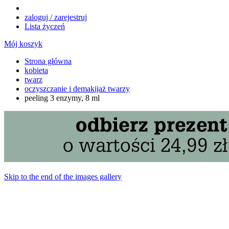
zaloguj / zarejestruj
Lista życzeń
Mój koszyk
Strona główna
kobieta
twarz
oczyszczanie i demakijaż twarzy
peeling 3 enzymy, 8 ml
Skip to the end of the images gallery