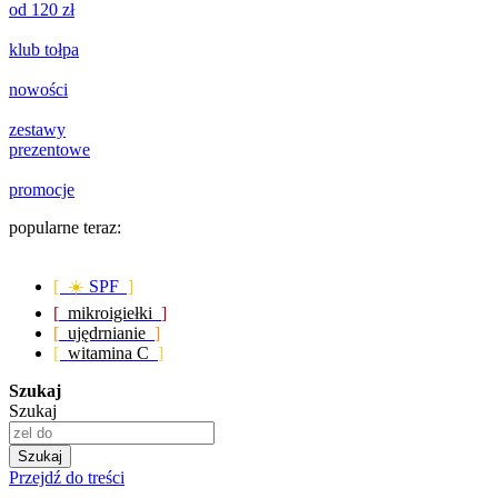
od 120 zł
klub tołpa
nowości
zestawy
prezentowe
promocje
popularne teraz:
[ ☀️
SPF
]
[
mikroigiełki
]
[
ujędrnianie
]
[
witamina C
]
Szukaj
Szukaj
Szukaj
Przejdź do treści