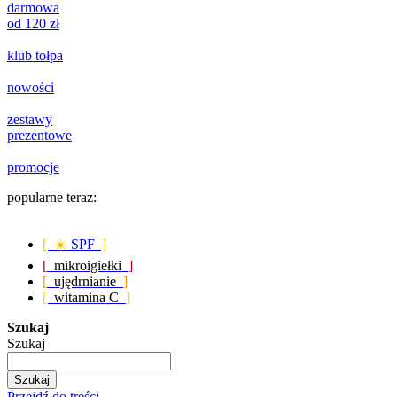
darmowa
od 120 zł
klub tołpa
nowości
zestawy
prezentowe
promocje
popularne teraz:
[ ☀️
SPF
]
[
mikroigiełki
]
[
ujędrnianie
]
[
witamina C
]
Szukaj
Szukaj
Szukaj
Przejdź do treści