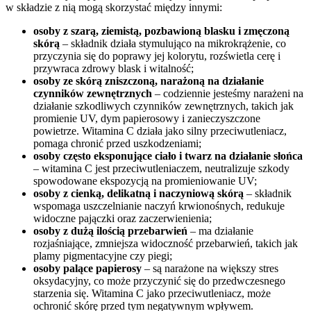
w składzie z nią mogą skorzystać między innymi:
osoby z szarą, ziemistą, pozbawioną blasku i zmęczoną
skórą
– składnik działa stymulująco na mikrokrążenie, co
przyczynia się do poprawy jej kolorytu, rozświetla cerę i
przywraca zdrowy blask i witalność;
osoby ze skórą zniszczoną, narażoną na działanie
czynników zewnętrznych
– codziennie jesteśmy narażeni na
działanie szkodliwych czynników zewnętrznych, takich jak
promienie UV, dym papierosowy i zanieczyszczone
powietrze. Witamina C działa jako silny przeciwutleniacz,
pomaga chronić przed uszkodzeniami;
osoby często eksponujące ciało i twarz na działanie słońca
– witamina C jest przeciwutleniaczem, neutralizuje szkody
spowodowane ekspozycją na promieniowanie UV;
osoby z cienką, delikatną i naczyniową skórą
– składnik
wspomaga uszczelnianie naczyń krwionośnych, redukuje
widoczne pajączki oraz zaczerwienienia;
osoby z dużą ilością przebarwień
– ma działanie
rozjaśniające, zmniejsza widoczność przebarwień, takich jak
plamy pigmentacyjne czy piegi;
osoby palące papierosy
– są narażone na większy stres
oksydacyjny, co może przyczynić się do przedwczesnego
starzenia się. Witamina C jako przeciwutleniacz, może
ochronić skórę przed tym negatywnym wpływem.