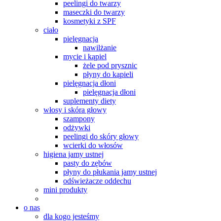
peelingi do twarzy
maseczki do twarzy
kosmetyki z SPF
ciało
pielęgnacja
nawilżanie
mycie i kąpiel
żele pod prysznic
płyny do kąpieli
pielęgnacja dłoni
pielęgnacja dłoni
suplementy diety
włosy i skóra głowy
szampony
odżywki
peelingi do skóry głowy
wcierki do włosów
higiena jamy ustnej
pasty do zębów
płyny do płukania jamy ustnej
odświeżacze oddechu
mini produkty
o nas
dla kogo jesteśmy