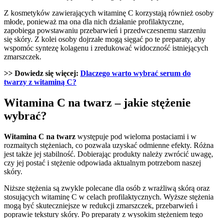
Z kosmetyków zawierających witaminę C korzystają również osoby
młode, ponieważ ma ona dla nich działanie profilaktyczne,
zapobiega powstawaniu przebarwień i przedwczesnemu starzeniu
się skóry. Z kolei osoby dojrzałe mogą sięgać po te preparaty, aby
wspomóc syntezę kolagenu i zredukować widoczność istniejących
zmarszczek.
>> Dowiedz się więcej:
Dlaczego warto wybrać serum do
twarzy z witaminą C?
Witamina C na twarz – jakie stężenie
wybrać?
Witamina C na twarz
występuje pod wieloma postaciami i w
rozmaitych stężeniach, co pozwala uzyskać odmienne efekty. Różna
jest także jej stabilność. Dobierając produkty należy zwrócić uwagę,
czy jej postać i stężenie odpowiada aktualnym potrzebom naszej
skóry.
Niższe stężenia są zwykle polecane dla osób z wrażliwą skórą oraz
stosujących witaminę C w celach profilaktycznych.
Wyższe stężenia
mogą być skuteczniejsze w redukcji zmarszczek, przebarwień i
poprawie tekstury skóry. Po preparaty z wysokim stężeniem tego