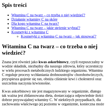
Spis treści
Witamina C na twarz – co trzeba o niej wiedzieć?
Działanie witaminy C na skórę
Dla kogo witamina C na twarz?
Witamina C na twarz – jakie stężenie wybrać?
Kosmetyki z witaminą C
Kosmetyki z witaminą C na twarz – jak stosować?
Witamina C na twarz – co trzeba o niej
wiedzieć?
Znana jest również jako
kwas askorbinowy
, czyli rozpuszczalny w
wodzie składnik, niezbędny dla naszego zdrowia, który uczestniczy
w wielu procesach metabolicznych ludzkiego organizmu. Witamina
C reguluje procesy wchłaniania drobnoustrojów chorobotwórczych,
przyspiesza gojenie się ran, obniża ciśnienie krwi i cholesterol oraz
uszczelnia naczynia krwionośne.
Kwas askorbinowy nie jest magazynowany w organizmie, dlatego
tak ważna jest zbilansowana dieta, dostarczająca odpowiednie ilości
dobrze przyswajalnej witaminy C. W niektórych przypadkach, dla
zachowania właściwego jej poziomu w organizmie, konieczna może