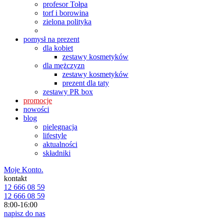
profesor Tołpa
torf i borowina
zielona polityka
pomysł na prezent
dla kobiet
zestawy kosmetyków
dla mężczyzn
zestawy kosmetyków
prezent dla taty
zestawy PR box
promocje
nowości
blog
pielęgnacja
lifestyle
aktualności
składniki
Moje Konto.
kontakt
12 666 08 59
12 666 08 59
8:00-16:00
napisz do nas