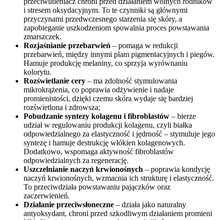
przeciwutleniacz chroni przed działaniem wolnych rodników
i stresem oksydacyjnym. To te czynniki są głównymi
przyczynami przedwczesnego starzenia się skóry, a
zapobieganie uszkodzeniom spowalnia proces powstawania
zmarszczek.
Rozjaśnianie przebarwień
– pomaga w redukcji
przebarwień, między innymi plam pigmentacyjnych i piegów.
Hamuje produkcję melaniny, co sprzyja wyrównaniu
kolorytu.
Rozświetlanie cery
– ma zdolność stymulowania
mikrokrążenia, co poprawia odżywienie i nadaje
promienistości, dzięki czemu skóra wydaje się bardziej
rozświetlona i zdrowsza;
Pobudzanie syntezy kolagenu i fibroblastów
– bierze
udział w regulowaniu produkcji kolagenu, czyli białka
odpowiedzialnego za elastyczność i jędrność – stymuluje jego
syntezę i hamuje destrukcję włókien kolagenowych.
Dodatkowo, wspomaga aktywność fibroblastów
odpowiedzialnych za regenerację.
Uszczelnianie naczyń krwionośnych
– poprawia kondycję
naczyń krwionośnych, wzmacnia ich strukturę i elastyczność.
To przeciwdziała powstawaniu pajączków oraz
zaczerwienień.
Działanie przeciwsłoneczne
– działa jako naturalny
antyoksydant, chroni przed szkodliwym działaniem promieni