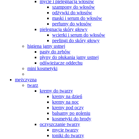
mycie i pielęgnacja włosów
szampony do włosów
odżywki do włosów
maski i serum do włosów
perfumy do włosów
pielęgnacja skóry głowy
wcierki i serum do włosów
peelingi do skóry głowy
higiena jamy ustnej
pasty do zębów
płyny do płukania jamy ustnej
odświeżacze oddechu
mini kosmetyki
mężczyzna
twarz
kremy do twarzy
kremy na dzień
kremy na noc
kremy pod oczy
balsamy po goleniu
kosmetyki do brody
oczyszczanie twarzy
mycie twarzy
toniki do twarzy