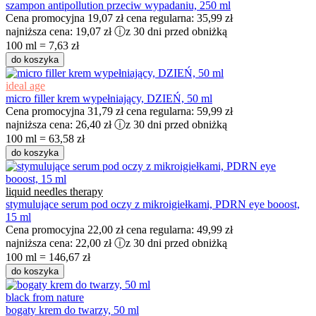
szampon antipollution przeciw wypadaniu, 250 ml
Cena promocyjna
19,07 zł
cena regularna:
35,99 zł
najniższa cena:
19,07 zł
ⓘ
z 30 dni przed obniżką
100 ml = 7,63 zł
do koszyka
ideal age
micro filler krem wypełniający, DZIEŃ, 50 ml
Cena promocyjna
31,79 zł
cena regularna:
59,99 zł
najniższa cena:
26,40 zł
ⓘ
z 30 dni przed obniżką
100 ml = 63,58 zł
do koszyka
liquid needles therapy
stymulujące serum pod oczy z mikroigiełkami, PDRN eye booost,
15 ml
Cena promocyjna
22,00 zł
cena regularna:
49,99 zł
najniższa cena:
22,00 zł
ⓘ
z 30 dni przed obniżką
100 ml = 146,67 zł
do koszyka
black from nature
bogaty krem do twarzy, 50 ml