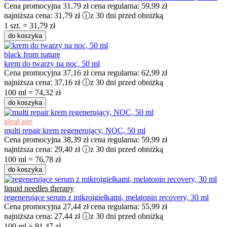
Cena promocyjna
31,79 zł
cena regularna:
59,99 zł
najniższa cena:
31,79 zł
ⓘ
z 30 dni przed obniżką
1 szt. = 31,79 zł
do koszyka
black from nature
krem do twarzy na noc, 50 ml
Cena promocyjna
37,16 zł
cena regularna:
62,99 zł
najniższa cena:
37,16 zł
ⓘ
z 30 dni przed obniżką
100 ml = 74,32 zł
do koszyka
ideal age
multi repair krem regenerujący, NOC, 50 ml
Cena promocyjna
38,39 zł
cena regularna:
59,99 zł
najniższa cena:
29,40 zł
ⓘ
z 30 dni przed obniżką
100 ml = 76,78 zł
do koszyka
liquid needles therapy
regenerujące serum z mikroigiełkami, melatonin recovery, 30 ml
Cena promocyjna
27,44 zł
cena regularna:
55,99 zł
najniższa cena:
27,44 zł
ⓘ
z 30 dni przed obniżką
100 ml = 91,47 zł