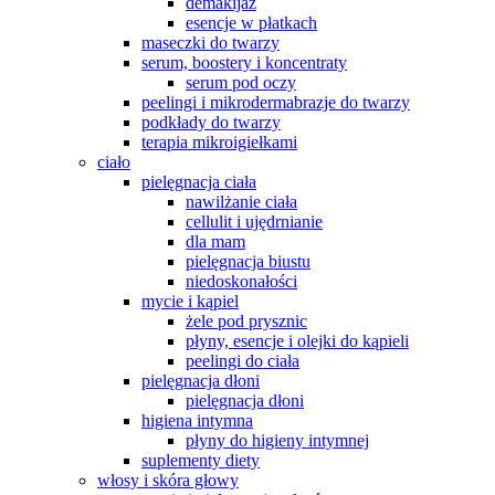
demakijaż
esencje w płatkach
maseczki do twarzy
serum, boostery i koncentraty
serum pod oczy
peelingi i mikrodermabrazje do twarzy
podkłady do twarzy
terapia mikroigiełkami
ciało
pielęgnacja ciała
nawilżanie ciała
cellulit i ujędrnianie
dla mam
pielęgnacja biustu
niedoskonałości
mycie i kąpiel
żele pod prysznic
płyny, esencje i olejki do kąpieli
peelingi do ciała
pielęgnacja dłoni
pielęgnacja dłoni
higiena intymna
płyny do higieny intymnej
suplementy diety
włosy i skóra głowy