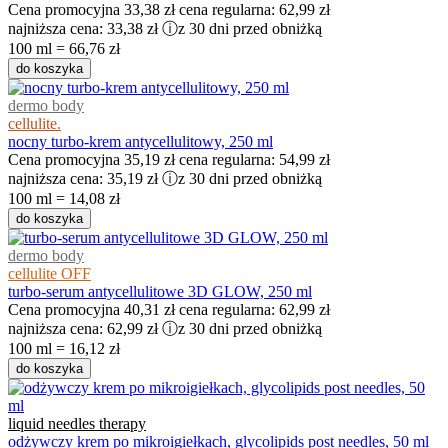
Cena promocyjna
33,38 zł
cena regularna:
62,99 zł
najniższa cena:
33,38 zł
ⓘ
z 30 dni przed obniżką
100 ml = 66,76 zł
do koszyka
dermo body
cellulite.
nocny turbo-krem antycellulitowy, 250 ml
Cena promocyjna
35,19 zł
cena regularna:
54,99 zł
najniższa cena:
35,19 zł
ⓘ
z 30 dni przed obniżką
100 ml = 14,08 zł
do koszyka
dermo body
cellulite OFF
turbo-serum antycellulitowe 3D GLOW, 250 ml
Cena promocyjna
40,31 zł
cena regularna:
62,99 zł
najniższa cena:
62,99 zł
ⓘ
z 30 dni przed obniżką
100 ml = 16,12 zł
do koszyka
liquid needles therapy
odżywczy krem po mikroigiełkach, glycolipids post needles, 50 ml