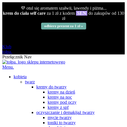
💜 otul się aromatem szałwii, lawendy i piżma...
krem do ciała self care
za 1 zł z kodem
SEN
do zakupów od 130
zł
odbierz prezent za 1 zł »
darmowa
od 120 zł
Klub
tołpa.
Przełącznik Nav
Menu.
kobieta
twarz
kremy do twarzy
kremy na dzień
kremy na noc
kremy pod oczy
kremy z spf
oczyszczanie i demakijaż twarzy
mycie twarzy
toniki to twarzy