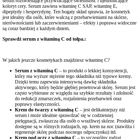
serum rozświetlające przywracające świetlistość i ujednolicające
koloryt cery. Serum zawiera witaminę C SAP, witaminę E,
dipeptydy i hesperydynę. Ten bogaty skład sprawia, że kosmetyk
jest idealny dla osób, które walczą z przebarwieniami na skórze,
nierównościami lub zaczerwienieniami – efekty i poprawa widoczne
są coraz bardziej z każdym dniem.
Sprawdź serum z witaminą C od tołpa.:
W jakich jeszcze kosmetykach znajdziesz witaminę C?
Serum z witaminą C
–
to produkt o lekkiej konsystencji,
który ma wyższe stężenie tego składnika niż typowe kremy.
Dzięki temu zapewnia intensywną dawkę składnika
aktywnego, który będzie głębiej penetrował skórę. Serum jest
często wybierane ze względu na szybkie rezultaty i zdolność
do redukcji zmarszczek, rozjaśnienia przebarwień oraz
poprawy elastyczności.
Krem do twarzy z witaminą C
– jest delikatniejszy niż
serum i może idealnie sprawdzać się w codziennej
pielęgnacji, zwłaszcza dla osób o wrażliwej skórze. Produkty
dostępne są w różnych rodzajach, np. krem na noc (nawilża i
regeneruje skórę podczas nocnego odpoczynku) itd.
Krem pod oczy z witaminą C
– to
szczególny rodzaj