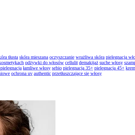
kóra tłusta
skóra mieszana
oczyszczanie
wrażliwa skóra
pielęgnacja w
 kosmetykach
odżywki do włosów
cellulit
demakijaż
suche włosy
szam
 pielęgnacja
łamliwe włosy
sebio
pielęgnacja 35+
pielęgnacja 45+
krem
niowe
ochrona uv
authentic
przetłuszczające się włosy