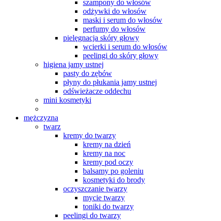
szampony do włosów
odżywki do włosów
maski i serum do włosów
perfumy do włosów
pielęgnacja skóry głowy
wcierki i serum do włosów
peelingi do skóry głowy
higiena jamy ustnej
pasty do zębów
płyny do płukania jamy ustnej
odświeżacze oddechu
mini kosmetyki
mężczyzna
twarz
kremy do twarzy
kremy na dzień
kremy na noc
kremy pod oczy
balsamy po goleniu
kosmetyki do brody
oczyszczanie twarzy
mycie twarzy
toniki do twarzy
peelingi do twarzy