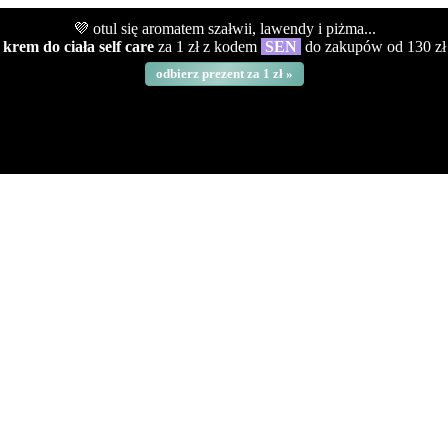
💜 otul się aromatem szałwii, lawendy i piżma...
krem do ciała self care
za 1 zł z kodem
SEN
do zakupów od 130 zł
odbierz prezent za 1 zł »