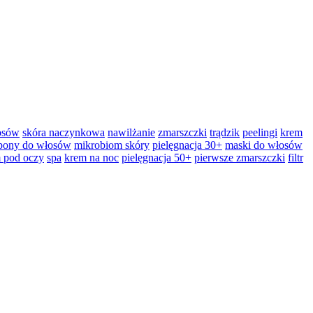
łosów
skóra naczynkowa
nawilżanie
zmarszczki
trądzik
peelingi
krem
pony do włosów
mikrobiom skóry
pielęgnacja 30+
maski do włosów
 pod oczy
spa
krem na noc
pielęgnacja 50+
pierwsze zmarszczki
filtr