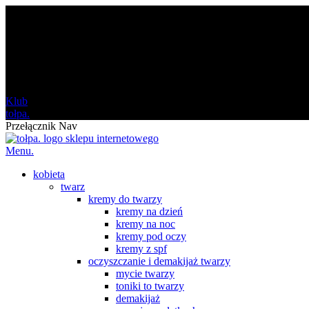
darmowa
od 120 zł
Klub
tołpa.
Przełącznik Nav
Menu.
kobieta
twarz
kremy do twarzy
kremy na dzień
kremy na noc
kremy pod oczy
kremy z spf
oczyszczanie i demakijaż twarzy
mycie twarzy
toniki to twarzy
demakijaż