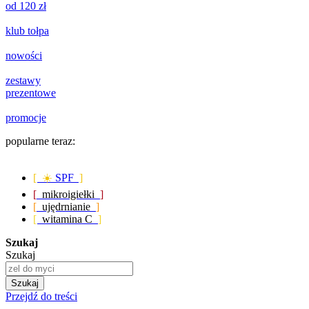
od 120 zł
klub tołpa
nowości
zestawy
prezentowe
promocje
popularne teraz:
[ ☀️
SPF
]
[
mikroigiełki
]
[
ujędrnianie
]
[
witamina C
]
Szukaj
Szukaj
Szukaj
Przejdź do treści