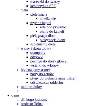
maseczki do twarzy
kosmetyki z SPF
ciało
pielęgnacja
nawilżanie
mycie i kąpiel
żele pod prysznic
płyny do kąpieli
pielęgnacja dłoni
pielęgnacja dłoni
suplementy diety
włosy i skóra głowy
szampony
odżywki
peelingi do skóry głowy
wcierki do włosów
higiena jamy ustnej
pasty do zębów
płyny do płukania jamy ustnej
odświeżacze oddechu
mini produkty
o nas
dla kogo jesteśmy
profesor Tołpa