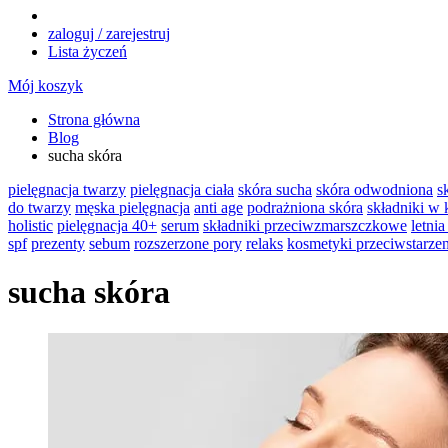
zaloguj / zarejestruj
Lista życzeń
Mój koszyk
Strona główna
Blog
sucha skóra
pielęgnacja twarzy
pielęgnacja ciała
skóra sucha
skóra odwodniona
s
do twarzy
męska pielęgnacja
anti age
podrażniona skóra
składniki w
holistic
pielęgnacja 40+
serum
składniki przeciwzmarszczkowe
letnia
spf
prezenty
sebum
rozszerzone pory
relaks
kosmetyki przeciwstarze
sucha skóra