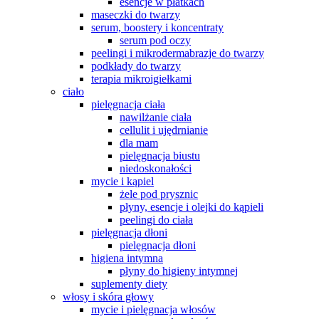
esencje w płatkach
maseczki do twarzy
serum, boostery i koncentraty
serum pod oczy
peelingi i mikrodermabrazje do twarzy
podkłady do twarzy
terapia mikroigiełkami
ciało
pielęgnacja ciała
nawilżanie ciała
cellulit i ujędrnianie
dla mam
pielęgnacja biustu
niedoskonałości
mycie i kąpiel
żele pod prysznic
płyny, esencje i olejki do kąpieli
peelingi do ciała
pielęgnacja dłoni
pielęgnacja dłoni
higiena intymna
płyny do higieny intymnej
suplementy diety
włosy i skóra głowy
mycie i pielęgnacja włosów