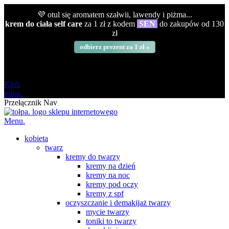
💜 otul się aromatem szałwii, lawendy i piżma...
krem do ciała self care
za 1 zł z kodem
SEN
do zakupów od 130
zł
odbierz prezent za 1 zł »
darmowa
od 120 zł
Klub
tołpa.
Przełącznik Nav
Menu.
kobieta
twarz
kremy do twarzy
kremy na dzień
kremy na noc
kremy pod oczy
kremy z spf
oczyszczanie i demakijaż twarzy
mycie twarzy
toniki to twarzy