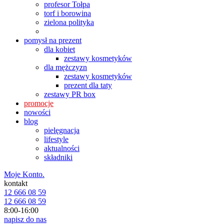
profesor Tołpa
torf i borowina
zielona polityka
pomysł na prezent
dla kobiet
zestawy kosmetyków
dla mężczyzn
zestawy kosmetyków
prezent dla taty
zestawy PR box
promocje
nowości
blog
pielęgnacja
lifestyle
aktualności
składniki
Moje Konto.
kontakt
12 666 08 59
12 666 08 59
8:00-16:00
napisz do nas