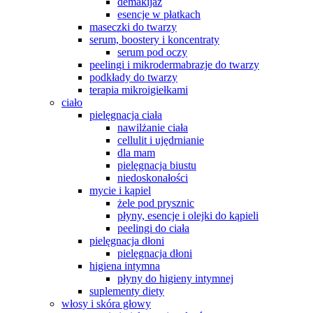
demakijaż
esencje w płatkach
maseczki do twarzy
serum, boostery i koncentraty
serum pod oczy
peelingi i mikrodermabrazje do twarzy
podkłady do twarzy
terapia mikroigiełkami
ciało
pielęgnacja ciała
nawilżanie ciała
cellulit i ujędrnianie
dla mam
pielęgnacja biustu
niedoskonałości
mycie i kąpiel
żele pod prysznic
płyny, esencje i olejki do kąpieli
peelingi do ciała
pielęgnacja dłoni
pielęgnacja dłoni
higiena intymna
płyny do higieny intymnej
suplementy diety
włosy i skóra głowy