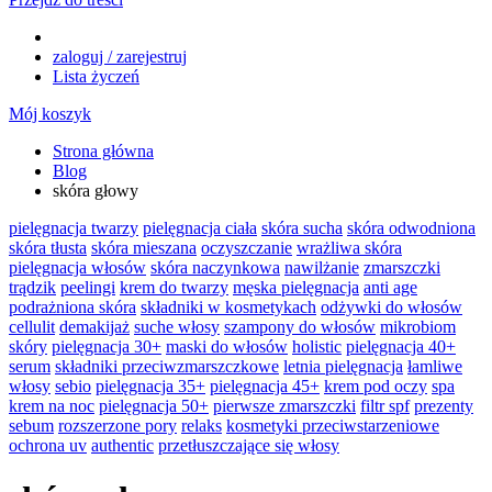
zaloguj / zarejestruj
Lista życzeń
Mój koszyk
Strona główna
Blog
skóra głowy
pielęgnacja twarzy
pielęgnacja ciała
skóra sucha
skóra odwodniona
skóra tłusta
skóra mieszana
oczyszczanie
wrażliwa skóra
pielęgnacja włosów
skóra naczynkowa
nawilżanie
zmarszczki
trądzik
peelingi
krem do twarzy
męska pielęgnacja
anti age
podrażniona skóra
składniki w kosmetykach
odżywki do włosów
cellulit
demakijaż
suche włosy
szampony do włosów
mikrobiom
skóry
pielęgnacja 30+
maski do włosów
holistic
pielęgnacja 40+
serum
składniki przeciwzmarszczkowe
letnia pielęgnacja
łamliwe
włosy
sebio
pielęgnacja 35+
pielęgnacja 45+
krem pod oczy
spa
krem na noc
pielęgnacja 50+
pierwsze zmarszczki
filtr spf
prezenty
sebum
rozszerzone pory
relaks
kosmetyki przeciwstarzeniowe
ochrona uv
authentic
przetłuszczające się włosy