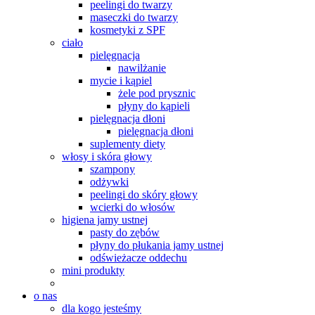
peelingi do twarzy
maseczki do twarzy
kosmetyki z SPF
ciało
pielęgnacja
nawilżanie
mycie i kąpiel
żele pod prysznic
płyny do kąpieli
pielęgnacja dłoni
pielęgnacja dłoni
suplementy diety
włosy i skóra głowy
szampony
odżywki
peelingi do skóry głowy
wcierki do włosów
higiena jamy ustnej
pasty do zębów
płyny do płukania jamy ustnej
odświeżacze oddechu
mini produkty
o nas
dla kogo jesteśmy