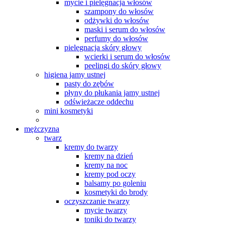
mycie i pielęgnacja włosów
szampony do włosów
odżywki do włosów
maski i serum do włosów
perfumy do włosów
pielęgnacja skóry głowy
wcierki i serum do włosów
peelingi do skóry głowy
higiena jamy ustnej
pasty do zębów
płyny do płukania jamy ustnej
odświeżacze oddechu
mini kosmetyki
mężczyzna
twarz
kremy do twarzy
kremy na dzień
kremy na noc
kremy pod oczy
balsamy po goleniu
kosmetyki do brody
oczyszczanie twarzy
mycie twarzy
toniki do twarzy