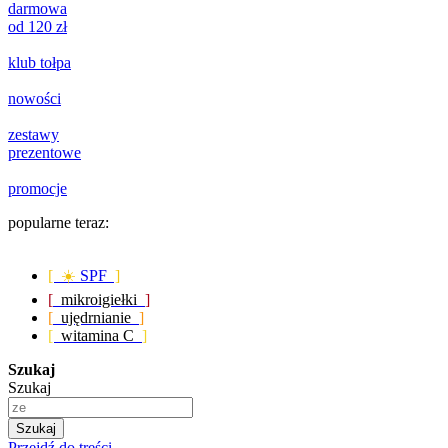
darmowa
od 120 zł
klub tołpa
nowości
zestawy
prezentowe
promocje
popularne teraz:
[ ☀️
SPF
]
[
mikroigiełki
]
[
ujędrnianie
]
[
witamina C
]
Szukaj
Szukaj
Szukaj
Przejdź do treści