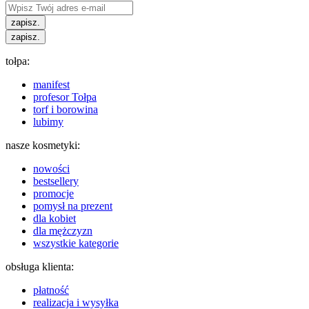
zapisz.
zapisz.
tołpa:
manifest
profesor Tołpa
torf i borowina
lubimy
nasze kosmetyki:
nowości
bestsellery
promocje
pomysł na prezent
dla kobiet
dla mężczyzn
wszystkie kategorie
obsługa klienta:
płatność
realizacja i wysyłka