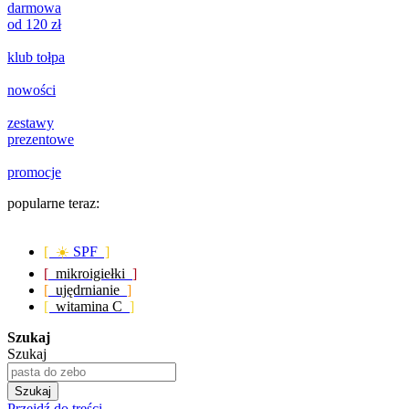
darmowa
od 120 zł
klub tołpa
nowości
zestawy
prezentowe
promocje
popularne teraz:
[ ☀️
SPF
]
[
mikroigiełki
]
[
ujędrnianie
]
[
witamina C
]
Szukaj
Szukaj
Szukaj
Przejdź do treści