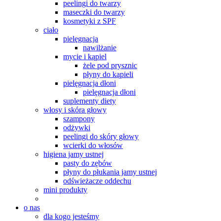
peelingi do twarzy
maseczki do twarzy
kosmetyki z SPF
ciało
pielęgnacja
nawilżanie
mycie i kąpiel
żele pod prysznic
płyny do kąpieli
pielęgnacja dłoni
pielęgnacja dłoni
suplementy diety
włosy i skóra głowy
szampony
odżywki
peelingi do skóry głowy
wcierki do włosów
higiena jamy ustnej
pasty do zębów
płyny do płukania jamy ustnej
odświeżacze oddechu
mini produkty
o nas
dla kogo jesteśmy