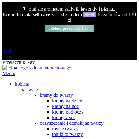
💜 otul się aromatem szałwii, lawendy i piżma...
krem do ciała self care
za 1 zł z kodem
SEN
do zakupów od 130
zł
odbierz prezent za 1 zł »
darmowa
od 120 zł
Klub
tołpa.
Przełącznik Nav
Menu.
kobieta
twarz
kremy do twarzy
kremy na dzień
kremy na noc
kremy pod oczy
kremy z spf
oczyszczanie i demakijaż twarzy
mycie twarzy
toniki to twarzy