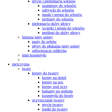
mycie i pielęgnacja włosów
szampony do włosów
odżywki do włosów
maski i serum do włosów
perfumy do włosów
pielęgnacja skóry głowy
wcierki i serum do włosów
peelingi do skóry głowy
higiena jamy ustnej
pasty do zębów
płyny do płukania jamy ustnej
odświeżacze oddechu
mini kosmetyki
mężczyzna
twarz
kremy do twarzy
kremy na dzień
kremy na noc
kremy pod oczy
balsamy po goleniu
kosmetyki do brody
oczyszczanie twarzy
mycie twarzy
toniki do twarzy