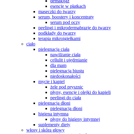
demakijaż
esencje w płatkach
maseczki do twarzy
serum, boostery i koncentraty
serum pod oczy
peelingi i mikrodermabrazje do twarzy
podkłady do twarzy
terapia mikroigiełkami
ciało
pielęgnacja ciała
nawilżanie ciała
cellulit i ujędrnianie
dla mam
pielęgnacja biustu
niedoskonałości
mycie i kąpiel
żele pod prysznic
płyny, esencje i olejki do kąpieli
peelingi do ciała
pielęgnacja dłoni
pielęgnacja dłoni
higiena intymna
płyny do higieny intymnej
suplementy diety
włosy i skóra głowy