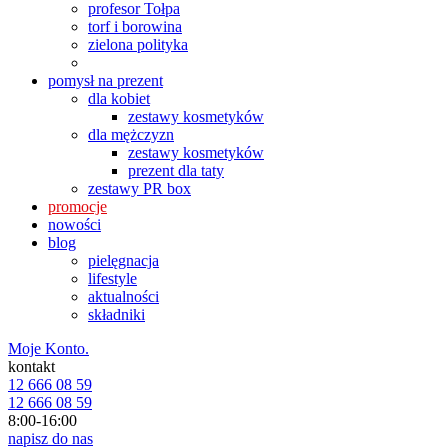
profesor Tołpa
torf i borowina
zielona polityka
pomysł na prezent
dla kobiet
zestawy kosmetyków
dla mężczyzn
zestawy kosmetyków
prezent dla taty
zestawy PR box
promocje
nowości
blog
pielęgnacja
lifestyle
aktualności
składniki
Moje Konto.
kontakt
12 666 08 59
12 666 08 59
8:00-16:00
napisz do nas