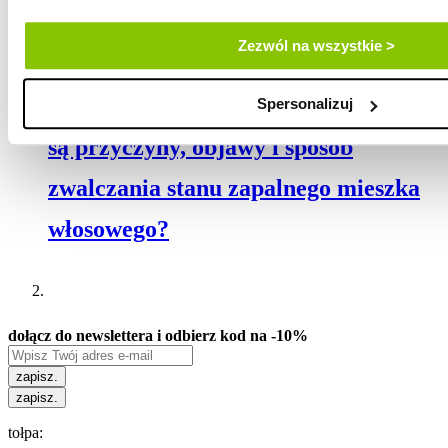
Zezwól na wszystkie >
Zapalenie mieszków włosowych. Jakie
Spersonalizuj
są przyczyny, objawy i sposób
zwalczania stanu zapalnego mieszka
włosowego?
dołącz do newslettera i odbierz kod na -10%
zapisz.
zapisz.
tołpa: