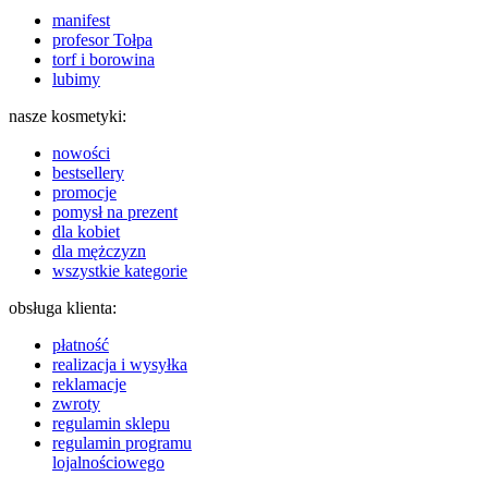
manifest
profesor Tołpa
torf i borowina
lubimy
nasze kosmetyki:
nowości
bestsellery
promocje
pomysł na prezent
dla kobiet
dla mężczyzn
wszystkie kategorie
obsługa klienta:
płatność
realizacja i wysyłka
reklamacje
zwroty
regulamin sklepu
regulamin programu
lojalnościowego