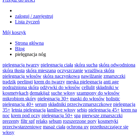
zaloguj / zarejestruj
Lista życzeń
Mój koszyk
Strona główna
Blog
pielęgnacja nóg
pielęgnacja twarzy
pielęgnacja ciała
skóra sucha
skóra odwodniona
skóra tłusta
skóra mieszana
oczyszczanie
wrażliwa skóra
pielęgnacja włosów
skóra naczynkowa
nawilżanie
zmarszczki
trądzik
peelingi
krem do twarzy
męska pielęgnacja
anti age
podrażniona skóra
odżywki do włosów
cellulit
składniki w
kosmetykach
demakijaż
suche włosy
szampony do włosów
mikrobiom skóry
pielęgnacja 30+
maski do włosów
holistic
pielęgnacja 40+
serum
składniki przeciwzmarszczkowe
pielęgnacja
35+
letnia pielęgnacja
łamliwe włosy
sebio
pielęgnacja 45+
krem na
noc
krem pod oczy
pielęgnacja 50+
spa
pierwsze zmarszczki
prezenty
filtr spf
relaks
sebum
rozszerzone pory
kosmetyki
przeciwstarzeniowe
masaż ciała
ochrona uv
przetłuszczające się
włosy