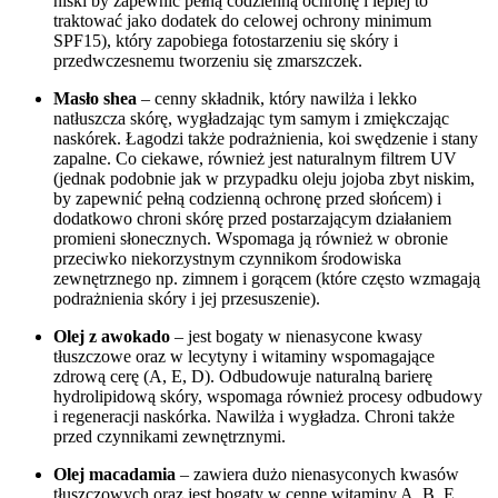
niski by zapewnić pełną codzienną ochronę i lepiej to
traktować jako dodatek do celowej ochrony minimum
SPF15), który zapobiega fotostarzeniu się skóry i
przedwczesnemu tworzeniu się zmarszczek.
Masło shea
– cenny składnik, który nawilża i lekko
natłuszcza skórę, wygładzając tym samym i zmiękczając
naskórek. Łagodzi także podrażnienia, koi swędzenie i stany
zapalne. Co ciekawe, również jest naturalnym filtrem UV
(jednak podobnie jak w przypadku oleju jojoba zbyt niskim,
by zapewnić pełną codzienną ochronę przed słońcem) i
dodatkowo chroni skórę przed postarzającym działaniem
promieni słonecznych. Wspomaga ją również w obronie
przeciwko niekorzystnym czynnikom środowiska
zewnętrznego np. zimnem i gorącem (które często wzmagają
podrażnienia skóry i jej przesuszenie).
Olej z awokado
– jest bogaty w nienasycone kwasy
tłuszczowe oraz w lecytyny i witaminy wspomagające
zdrową cerę (A, E, D). Odbudowuje naturalną barierę
hydrolipidową skóry, wspomaga również procesy odbudowy
i regeneracji naskórka. Nawilża i wygładza. Chroni także
przed czynnikami zewnętrznymi.
Olej macadamia
– zawiera dużo nienasyconych kwasów
tłuszczowych oraz jest bogaty w cenne witaminy A, B, E.