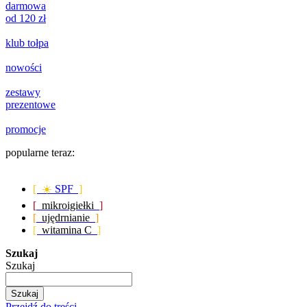
darmowa
od 120 zł
klub tołpa
nowości
zestawy
prezentowe
promocje
popularne teraz:
[ ☀️
SPF
]
[
mikroigiełki
]
[
ujędrnianie
]
[
witamina C
]
Szukaj
Szukaj
Szukaj
Przejdź do treści