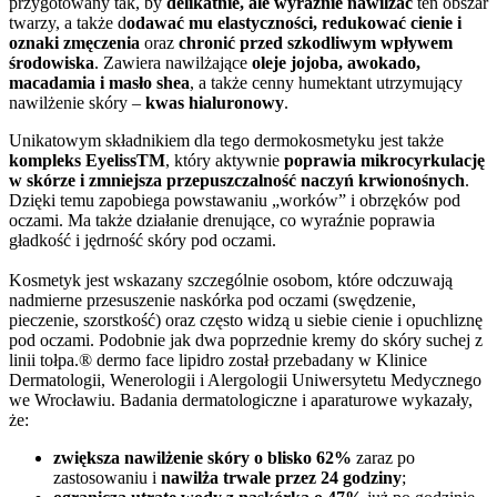
przygotowany tak, by
delikatnie, ale wyraźnie nawilżać
ten obszar
twarzy, a także d
odawać mu elastyczności, redukować cienie i
oznaki zmęczenia
oraz
chronić przed szkodliwym wpływem
środowiska
. Zawiera nawilżające
oleje jojoba, awokado,
macadamia i masło shea
, a także cenny humektant utrzymujący
nawilżenie skóry –
kwas hialuronowy
.
Unikatowym składnikiem dla tego dermokosmetyku jest także
kompleks EyelissTM
, który aktywnie
poprawia mikrocyrkulację
w skórze i zmniejsza przepuszczalność naczyń krwionośnych
.
Dzięki temu zapobiega powstawaniu „worków” i obrzęków pod
oczami. Ma także działanie drenujące, co wyraźnie poprawia
gładkość i jędrność skóry pod oczami.
Kosmetyk jest wskazany szczególnie osobom, które odczuwają
nadmierne przesuszenie naskórka pod oczami (swędzenie,
pieczenie, szorstkość) oraz często widzą u siebie cienie i opuchliznę
pod oczami. Podobnie jak dwa poprzednie kremy do skóry suchej z
linii tołpa.® dermo face lipidro został przebadany w Klinice
Dermatologii, Wenerologii i Alergologii Uniwersytetu Medycznego
we Wrocławiu. Badania dermatologiczne i aparaturowe wykazały,
że:
zwiększa nawilżenie skóry o blisko 62%
zaraz po
zastosowaniu i
nawilża trwale przez 24 godziny
;