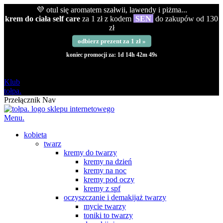
💜 otul się aromatem szałwii, lawendy i piżma...
krem do ciała self care
za 1 zł z kodem
SEN
do zakupów od 130
zł
odbierz prezent za 1 zł »
koniec promocji za:
1d 14h 42m 48s
darmowa
od 120 zł
Klub
tołpa.
Przełącznik Nav
Menu.
kobieta
twarz
kremy do twarzy
kremy na dzień
kremy na noc
kremy pod oczy
kremy z spf
oczyszczanie i demakijaż twarzy
mycie twarzy
toniki to twarzy