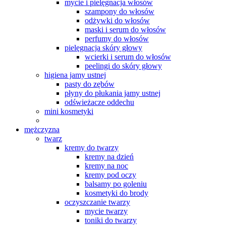
mycie i pielęgnacja włosów
szampony do włosów
odżywki do włosów
maski i serum do włosów
perfumy do włosów
pielęgnacja skóry głowy
wcierki i serum do włosów
peelingi do skóry głowy
higiena jamy ustnej
pasty do zębów
płyny do płukania jamy ustnej
odświeżacze oddechu
mini kosmetyki
mężczyzna
twarz
kremy do twarzy
kremy na dzień
kremy na noc
kremy pod oczy
balsamy po goleniu
kosmetyki do brody
oczyszczanie twarzy
mycie twarzy
toniki do twarzy