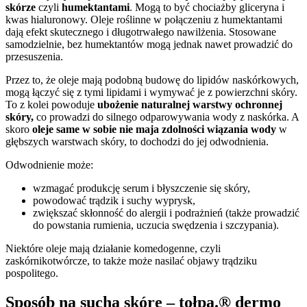
skórze
czyli
humektantami
. Mogą to być chociażby gliceryna i
kwas hialuronowy. Oleje roślinne w połączeniu z humektantami
dają efekt skutecznego i długotrwałego nawilżenia. Stosowane
samodzielnie, bez humektantów mogą jednak nawet prowadzić do
przesuszenia.
Przez to, że oleje mają podobną budowę do lipidów naskórkowych,
mogą łączyć się z tymi lipidami i wymywać je z powierzchni skóry.
To z kolei powoduje
ubożenie naturalnej warstwy ochronnej
skóry,
co prowadzi do silnego odparowywania wody z naskórka. A
skoro
oleje same w sobie nie maja zdolności wiązania wody
w
głębszych warstwach skóry, to dochodzi do jej odwodnienia.
Odwodnienie może:
wzmagać produkcję serum i błyszczenie się skóry,
powodować trądzik i suchy wyprysk,
zwiększać skłonność do alergii i podrażnień (także prowadzić
do powstania rumienia, uczucia swędzenia i szczypania).
Niektóre oleje mają działanie komedogenne, czyli
zaskórnikotwórcze, to także może nasilać objawy trądziku
pospolitego.
Sposób na suchą skórę – tołpa.® dermo