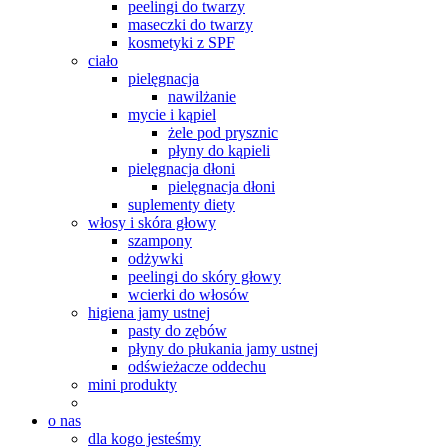
peelingi do twarzy
maseczki do twarzy
kosmetyki z SPF
ciało
pielęgnacja
nawilżanie
mycie i kąpiel
żele pod prysznic
płyny do kąpieli
pielęgnacja dłoni
pielęgnacja dłoni
suplementy diety
włosy i skóra głowy
szampony
odżywki
peelingi do skóry głowy
wcierki do włosów
higiena jamy ustnej
pasty do zębów
płyny do płukania jamy ustnej
odświeżacze oddechu
mini produkty
o nas
dla kogo jesteśmy