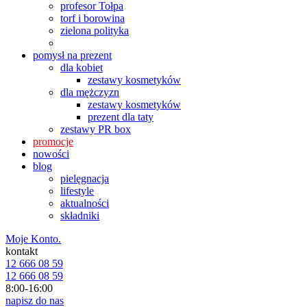
profesor Tołpa
torf i borowina
zielona polityka
pomysł na prezent
dla kobiet
zestawy kosmetyków
dla mężczyzn
zestawy kosmetyków
prezent dla taty
zestawy PR box
promocje
nowości
blog
pielęgnacja
lifestyle
aktualności
składniki
Moje Konto.
kontakt
12 666 08 59
12 666 08 59
8:00-16:00
napisz do nas