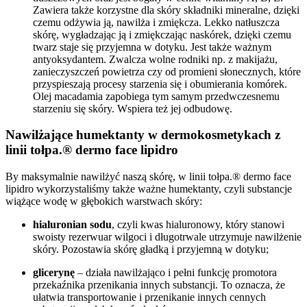
Zawiera także korzystne dla skóry składniki mineralne, dzięki
czemu odżywia ją, nawilża i zmiękcza. Lekko natłuszcza
skórę, wygładzając ją i zmiękczając naskórek, dzięki czemu
twarz staje się przyjemna w dotyku. Jest także ważnym
antyoksydantem. Zwalcza wolne rodniki np. z makijażu,
zanieczyszczeń powietrza czy od promieni słonecznych, które
przyspieszają procesy starzenia się i obumierania komórek.
Olej macadamia zapobiega tym samym przedwczesnemu
starzeniu się skóry. Wspiera też jej odbudowę.
Nawilżające humektanty w dermokosmetykach z
linii tołpa.® dermo face lipidro
By maksymalnie nawilżyć naszą skórę, w linii tołpa.® dermo face
lipidro wykorzystaliśmy także ważne humektanty, czyli substancje
wiążące wodę w głębokich warstwach skóry:
hialuronian sodu
, czyli kwas hialuronowy, który stanowi
swoisty rezerwuar wilgoci i długotrwale utrzymuje nawilżenie
skóry. Pozostawia skórę gładką i przyjemną w dotyku;
glicerynę
– działa nawilżająco i pełni funkcję promotora
przekaźnika przenikania innych substancji. To oznacza, że
ułatwia transportowanie i przenikanie innych cennych