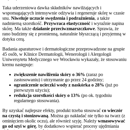
Taka uderzeniowa dawka składników nawilżających i
wspomagających intensywnie odżywia i regeneruje skórę w czasie
snu.
Niweluje uczucie swędzenia i podrażnienia
, a także
nadmierną szorstkość.
Przywraca elastyczność
i wyraźnie napina
skórę. Ma także
działanie przeciwzmarszczkowe
. Sprawia, że
rano budzimy się z promienną, naturalnie błyszczącą i przyjemną w
dotyku cerą.
Badania aparaturowe i dermatologiczne przeprowadzone na grupie
45 osób, w Klinice Dermatologii, Wenerologii i Alergologii
Uniwersytetu Medycznego we Wrocławiu wykazały, że stosowaniu
kremu następuje:
zwiększenie nawilżenia skóry o 36%
(zaraz po
zastosowaniu) i utrzymanie go przez 24 godziny;
ograniczenie ucieczki wody z naskórka o 28%
(już po
pierwszym użyciu);
redukcja szorstkości skóry o 13%
(po ok. tygodniu
regularnego stosowania).
By uzyskać najlepsze efekty, produkt trzeba stosować
co wieczór
na czystą i stonizowaną
. Można go nakładać nie tylko na twarz (z
ominięciem okolic oczu), ale również szyję. Należy
wmasowywać
go od szyi w górę
, by dodatkowo wspierać procesy ujędrniania