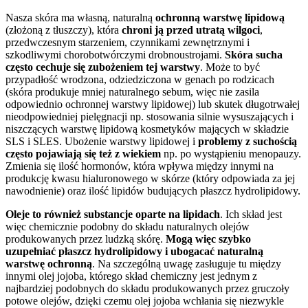
Nasza skóra ma własną, naturalną
ochronną warstwę lipidową
(złożoną z tłuszczy), która
chroni ją przed utratą wilgoci
,
przedwczesnym starzeniem, czynnikami zewnętrznymi i
szkodliwymi chorobotwórczymi drobnoustrojami.
Skóra sucha
często cechuje się zubożeniem tej warstwy
. Może to być
przypadłość wrodzona, odziedziczona w genach po rodzicach
(skóra produkuje mniej naturalnego sebum, więc nie zasila
odpowiednio ochronnej warstwy lipidowej) lub skutek długotrwałej
nieodpowiedniej pielęgnacji np. stosowania silnie wysuszających i
niszczących warstwę lipidową kosmetyków mających w składzie
SLS i SLES. Ubożenie warstwy lipidowej i
problemy z suchością
często pojawiają się też z wiekiem
np. po wystąpieniu menopauzy.
Zmienia się ilość hormonów, która wpływa między innymi na
produkcję kwasu hialuronowego w skórze (który odpowiada za jej
nawodnienie) oraz ilość lipidów budujących płaszcz hydrolipidowy.
Oleje to również substancje oparte na lipidach
. Ich skład jest
więc chemicznie podobny do składu naturalnych olejów
produkowanych przez ludzką skórę.
Mogą więc szybko
uzupełniać płaszcz hydrolipidowy i ubogacać naturalną
warstwę ochronną
. Na szczególną uwagę zasługuje tu między
innymi olej jojoba, którego skład chemiczny jest jednym z
najbardziej podobnych do składu produkowanych przez gruczoły
potowe olejów, dzięki czemu olej jojoba wchłania się niezwykle