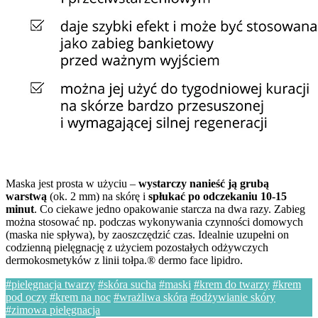
Maska jest prosta w użyciu –
wystarczy nanieść ją grubą
warstwą
(ok. 2 mm) na skórę i
spłukać po odczekaniu 10-15
minut
. Co ciekawe jedno opakowanie starcza na dwa razy. Zabieg
można stosować np. podczas wykonywania czynności domowych
(maska nie spływa), by zaoszczędzić czas. Idealnie uzupełni on
codzienną pielęgnację z użyciem pozostałych odżywczych
dermokosmetyków z linii tołpa.® dermo face lipidro.
#pielęgnacja twarzy
#skóra sucha
#maski
#krem do twarzy
#krem
pod oczy
#krem na noc
#wrażliwa skóra
#odżywianie skóry
#zimowa pielęgnacja