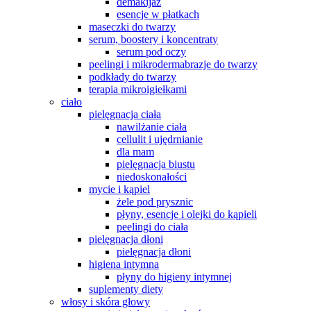
demakijaż
esencje w płatkach
maseczki do twarzy
serum, boostery i koncentraty
serum pod oczy
peelingi i mikrodermabrazje do twarzy
podkłady do twarzy
terapia mikroigiełkami
ciało
pielęgnacja ciała
nawilżanie ciała
cellulit i ujędrnianie
dla mam
pielęgnacja biustu
niedoskonałości
mycie i kąpiel
żele pod prysznic
płyny, esencje i olejki do kąpieli
peelingi do ciała
pielęgnacja dłoni
pielęgnacja dłoni
higiena intymna
płyny do higieny intymnej
suplementy diety
włosy i skóra głowy