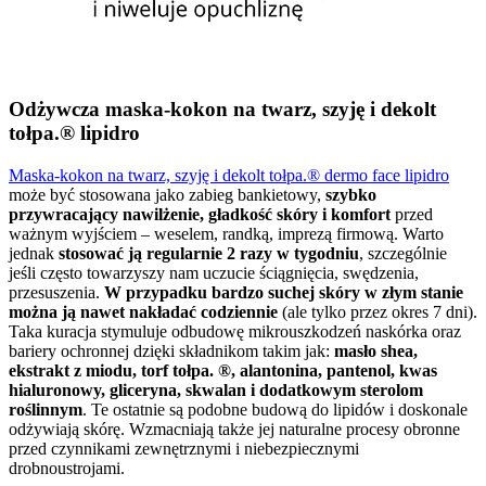
Odżywcza maska-kokon na twarz, szyję i dekolt
tołpa.® lipidro
Maska-kokon na twarz, szyję i dekolt tołpa.® dermo face lipidro
może być stosowana jako zabieg bankietowy,
szybko
przywracający nawilżenie, gładkość skóry i komfort
przed
ważnym wyjściem – weselem, randką, imprezą firmową. Warto
jednak
stosować ją regularnie 2 razy w tygodniu
, szczególnie
jeśli często towarzyszy nam uczucie ściągnięcia, swędzenia,
przesuszenia.
W przypadku bardzo suchej skóry w złym stanie
można ją nawet nakładać codziennie
(ale tylko przez okres 7 dni).
Taka kuracja stymuluje odbudowę mikrouszkodzeń naskórka oraz
bariery ochronnej dzięki składnikom takim jak:
masło shea,
ekstrakt z miodu, torf tołpa. ®, alantonina, pantenol, kwas
hialuronowy, gliceryna, skwalan i dodatkowym sterolom
roślinnym
. Te ostatnie są podobne budową do lipidów i doskonale
odżywiają skórę. Wzmacniają także jej naturalne procesy obronne
przed czynnikami zewnętrznymi i niebezpiecznymi
drobnoustrojami.