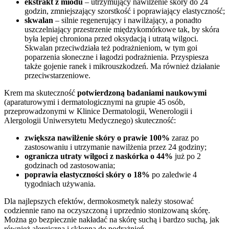
ekstrakt z miodu
– utrzymujący nawilżenie skóry do 24
godzin, zmniejszający szorstkość i poprawiający elastyczność;
skwalan
– silnie regenerujący i nawilżający, a ponadto
uszczelniający przestrzenie międzykomórkowe tak, by skóra
była lepiej chroniona przed oksydacją i utratą wilgoci.
Skwalan przeciwdziała też podrażnieniom, w tym goi
poparzenia słoneczne i łagodzi podrażnienia. Przyspiesza
także gojenie ranek i mikrouszkodzeń. Ma również działanie
przeciwstarzeniowe.
Krem ma skuteczność
potwierdzoną badaniami naukowymi
(aparaturowymi i dermatologicznymi na grupie 45 osób,
przeprowadzonymi w Klinice Dermatologii, Wenerologii i
Alergologii Uniwersytetu Medycznego) skuteczność:
zwiększa nawilżenie skóry o prawie 100%
zaraz po
zastosowaniu i utrzymanie nawilżenia przez 24 godziny;
ogranicza utraty wilgoci z naskórka o 44%
już po 2
godzinach od zastosowania;
poprawia elastyczności skóry o 18%
po zaledwie 4
tygodniach używania.
Dla najlepszych efektów, dermokosmetyk należy stosować
codziennie rano na oczyszczoną i uprzednio stonizowaną skórę.
Można go bezpiecznie nakładać na skórę suchą i bardzo suchą, jak
również alergiczną i skłonną do podrażnień.