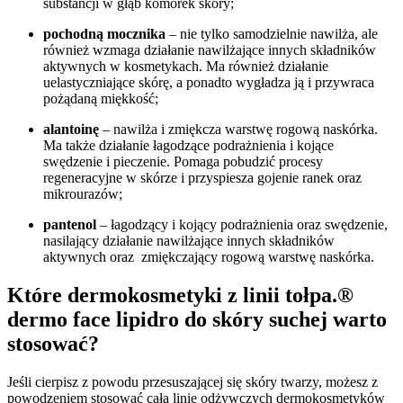
substancji w głąb komórek skóry;
pochodną mocznika
– nie tylko samodzielnie nawilża, ale
również wzmaga działanie nawilżające innych składników
aktywnych w kosmetykach. Ma również działanie
uelastyczniające skórę, a ponadto wygładza ją i przywraca
pożądaną miękkość;
alantoinę
– nawilża i zmiękcza warstwę rogową naskórka.
Ma także działanie łagodzące podrażnienia i kojące
swędzenie i pieczenie. Pomaga pobudzić procesy
regeneracyjne w skórze i przyspiesza gojenie ranek oraz
mikrourazów;
pantenol
– łagodzący i kojący podrażnienia oraz swędzenie,
nasilający działanie nawilżające innych składników
aktywnych oraz zmiękczający rogową warstwę naskórka.
Które dermokosmetyki z linii tołpa.®
dermo face lipidro do skóry suchej warto
stosować?
Jeśli cierpisz z powodu przesuszającej się skóry twarzy, możesz z
powodzeniem stosować całą linię odżywczych dermokosmetyków