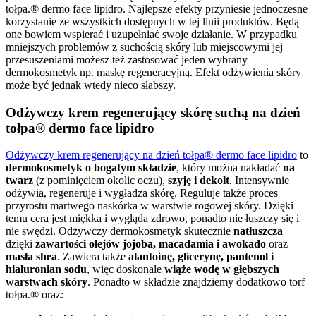
tołpa.® dermo face lipidro. Najlepsze efekty przyniesie jednoczesne
korzystanie ze wszystkich dostępnych w tej linii produktów. Będą
one bowiem wspierać i uzupełniać swoje działanie. W przypadku
mniejszych problemów z suchością skóry lub miejscowymi jej
przesuszeniami możesz też zastosować jeden wybrany
dermokosmetyk np. maskę regeneracyjną. Efekt odżywienia skóry
może być jednak wtedy nieco słabszy.
Odżywczy krem regenerujący skórę suchą na dzień
tołpa® dermo face lipidro
Odżywczy krem regenerujący na dzień tołpa® dermo face lipidro
to
dermokosmetyk o bogatym składzie
, który można nakładać
na
twarz
(z pominięciem okolic oczu),
szyję i dekolt
. Intensywnie
odżywia, regeneruje i wygładza skórę. Reguluje także proces
przyrostu martwego naskórka w warstwie rogowej skóry. Dzięki
temu cera jest miękka i wygląda zdrowo, ponadto nie łuszczy się i
nie swędzi. Odżywczy dermokosmetyk skutecznie
natłuszcza
dzięki
zawartości olejów jojoba, macadamia i awokado
oraz
masła shea
. Zawiera także
alantoinę, glicerynę, pantenol i
hialuronian sodu
, więc doskonale
wiąże wodę w głębszych
warstwach skóry
. Ponadto w składzie znajdziemy dodatkowo torf
tołpa.® oraz: