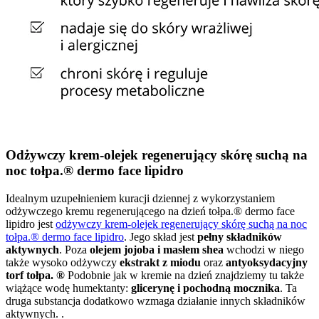
Odżywczy krem-olejek regenerujący skórę suchą na
noc tołpa.® dermo face lipidro
Idealnym uzupełnieniem kuracji dziennej z wykorzystaniem
odżywczego kremu regenerującego na dzień tołpa.® dermo face
lipidro jest
odżywczy krem-olejek regenerujący skórę suchą na noc
tołpa.® dermo face lipidro
. Jego skład jest
pełny składników
aktywnych
. Poza
olejem jojoba i masłem shea
wchodzi w niego
także wysoko odżywczy
ekstrakt z miodu
oraz
antyoksydacyjny
torf tołpa. ®
Podobnie jak w kremie na dzień znajdziemy tu także
wiążące wodę humektanty:
glicerynę i pochodną mocznika
. Ta
druga substancja dodatkowo wzmaga działanie innych składników
aktywnych. .