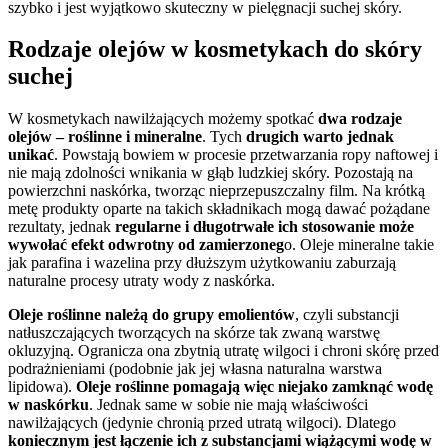
szybko i jest wyjątkowo skuteczny w pielęgnacji suchej skóry.
Rodzaje olejów w kosmetykach do skóry
suchej
W kosmetykach nawilżających możemy spotkać
dwa rodzaje
olejów – roślinne i mineralne
. Tych
drugich warto jednak
unikać
. Powstają bowiem w procesie przetwarzania ropy naftowej i
nie mają zdolności wnikania w głąb ludzkiej skóry. Pozostają na
powierzchni naskórka, tworząc nieprzepuszczalny film. Na krótką
metę produkty oparte na takich składnikach mogą dawać pożądane
rezultaty, jednak
regularne i długotrwałe ich stosowanie może
wywołać efekt odwrotny od zamierzoneg
o. Oleje mineralne takie
jak parafina i wazelina przy dłuższym użytkowaniu zaburzają
naturalne procesy utraty wody z naskórka.
Oleje roślinne należą do grupy emolientów
, czyli substancji
natłuszczających tworzących na skórze tak zwaną warstwę
okluzyjną. Ogranicza ona zbytnią utratę wilgoci i chroni skórę przed
podrażnieniami (podobnie jak jej własna naturalna warstwa
lipidowa).
Oleje roślinne pomagają więc niejako zamknąć wodę
w naskórku
. Jednak same w sobie nie mają właściwości
nawilżających (jedynie chronią przed utratą wilgoci). Dlatego
koniecznym jest łączenie ich z substancjami wiążącymi wodę w