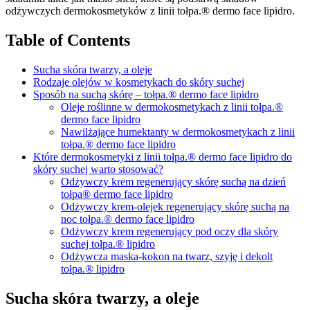
odżywczych dermokosmetyków z linii tołpa.® dermo face lipidro.
Table of Contents
Sucha skóra twarzy, a oleje
Rodzaje olejów w kosmetykach do skóry suchej
Sposób na suchą skórę – tołpa.® dermo face lipidro
Oleje roślinne w dermokosmetykach z linii tołpa.®
dermo face lipidro
Nawilżające humektanty w dermokosmetykach z linii
tołpa.® dermo face lipidro
Które dermokosmetyki z linii tołpa.® dermo face lipidro do
skóry suchej warto stosować?
Odżywczy krem regenerujący skórę suchą na dzień
tołpa® dermo face lipidro
Odżywczy krem-olejek regenerujący skórę suchą na
noc tołpa.® dermo face lipidro
Odżywczy krem regenerujący pod oczy dla skóry
suchej tołpa.® lipidro
Odżywcza maska-kokon na twarz, szyję i dekolt
tołpa.® lipidro
Sucha skóra twarzy, a oleje