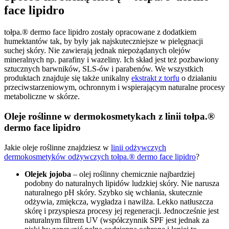
face lipidro
tołpa.® dermo face lipidro zostały opracowane z dodatkiem
humektantów tak, by były jak najskuteczniejsze w pielęgnacji
suchej skóry. Nie zawierają jednak niepożądanych olejów
mineralnych np. parafiny i wazeliny. Ich skład jest też pozbawiony
sztucznych barwników, SLS-ów i parabenów. We wszystkich
produktach znajduje się także unikalny
ekstrakt z torfu
o działaniu
przeciwstarzeniowym, ochronnym i wspierającym naturalne procesy
metaboliczne w skórze.
Oleje roślinne w dermokosmetykach z linii tołpa.®
dermo face lipidro
Jakie oleje roślinne znajdziesz w
linii odżywczych
dermokosmetyków odżywczych tołpa.® dermo face lipidro
?
Olejek jojoba
– olej roślinny chemicznie najbardziej
podobny do naturalnych lipidów ludzkiej skóry. Nie narusza
naturalnego pH skóry. Szybko się wchłania, skutecznie
odżywia, zmiękcza, wygładza i nawilża. Lekko natłuszcza
skórę i przyspiesza procesy jej regeneracji. Jednocześnie jest
naturalnym filtrem UV (współczynnik SPF jest jednak za