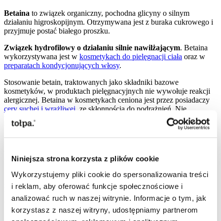
Betaina
to związek organiczny, pochodna glicyny o silnym
działaniu higroskopijnym. Otrzymywana jest z buraka cukrowego i
przyjmuje postać białego proszku.
Związek hydrofilowy o działaniu silnie nawilżającym
. Betaina
wykorzystywana jest w
kosmetykach do pielęgnacji ciała
oraz w
preparatach kondycjonujących włosy
.
Stosowanie betain, traktowanych jako składniki bazowe
kosmetyków, w produktach pielęgnacyjnych nie wywołuje reakcji
alergicznej. Betaina w kosmetykach ceniona jest przez posiadaczy
cery suchej i wrażliwej
, ze skłonnością do podrażnień. Nie
wykazuje działania
komedogennego
, dlatego może być stosowana
także przez posiadaczy
cery ze skłonnością do trądziku
.
Działanie kosmetyczne
Niniejsza strona korzysta z plików cookie
Wykorzystujemy pliki cookie do spersonalizowania treści
Substancja antystatyczna - zapobiega elektryzowaniu się włosów i
rozdwajaniu końcówek, przywracając im zdrowy wygląd.
i reklam, aby oferować funkcje społecznościowe i
Uelastycznia i zmiękcza skórę, przyspiesza jej regenerację, a w
analizować ruch w naszej witrynie. Informacje o tym, jak
wyższych stężeniach zapewnia także ochronę przeciwstarzeniową.
korzystasz z naszej witryny, udostępniamy partnerom