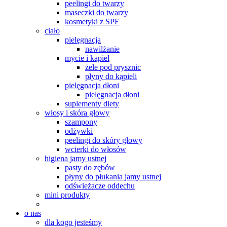
peelingi do twarzy
maseczki do twarzy
kosmetyki z SPF
ciało
pielęgnacja
nawilżanie
mycie i kąpiel
żele pod prysznic
płyny do kąpieli
pielęgnacja dłoni
pielęgnacja dłoni
suplementy diety
włosy i skóra głowy
szampony
odżywki
peelingi do skóry głowy
wcierki do włosów
higiena jamy ustnej
pasty do zębów
płyny do płukania jamy ustnej
odświeżacze oddechu
mini produkty
o nas
dla kogo jesteśmy