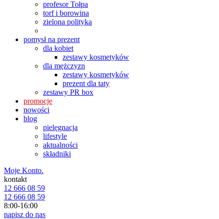
profesor Tołpa
torf i borowina
zielona polityka
pomysł na prezent
dla kobiet
zestawy kosmetyków
dla mężczyzn
zestawy kosmetyków
prezent dla taty
zestawy PR box
promocje
nowości
blog
pielęgnacja
lifestyle
aktualności
składniki
Moje Konto.
kontakt
12 666 08 59
12 666 08 59
8:00-16:00
napisz do nas