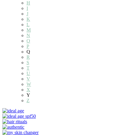
H
I
J
K
L
M
N
O
P
Q
R
S
T
U
V
W
X
Y
Z