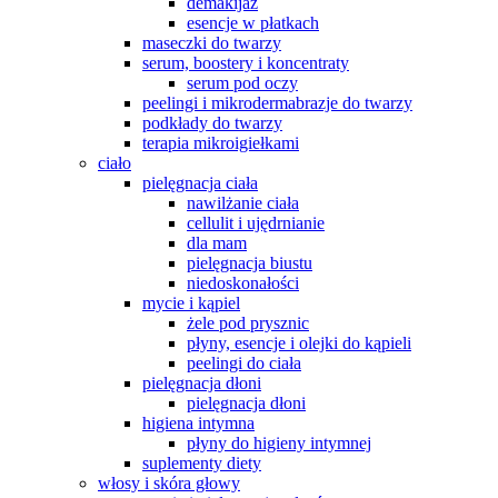
demakijaż
esencje w płatkach
maseczki do twarzy
serum, boostery i koncentraty
serum pod oczy
peelingi i mikrodermabrazje do twarzy
podkłady do twarzy
terapia mikroigiełkami
ciało
pielęgnacja ciała
nawilżanie ciała
cellulit i ujędrnianie
dla mam
pielęgnacja biustu
niedoskonałości
mycie i kąpiel
żele pod prysznic
płyny, esencje i olejki do kąpieli
peelingi do ciała
pielęgnacja dłoni
pielęgnacja dłoni
higiena intymna
płyny do higieny intymnej
suplementy diety
włosy i skóra głowy