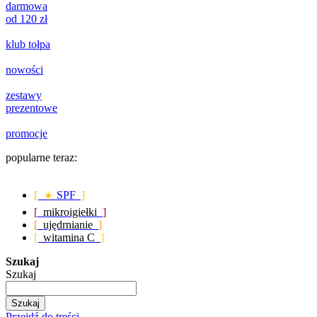
darmowa
od 120 zł
klub tołpa
nowości
zestawy
prezentowe
promocje
popularne teraz:
[ ☀️
SPF
]
[
mikroigiełki
]
[
ujędrnianie
]
[
witamina C
]
Szukaj
Szukaj
Szukaj
Przejdź do treści