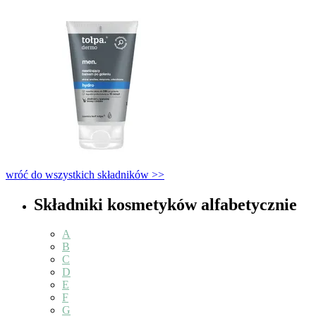
wróć do wszystkich składników >>
Składniki kosmetyków alfabetycznie
A
B
C
D
E
F
G