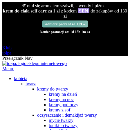
💜 otul się aromatem szałwii, lawendy i piżma...
krem do ciała self care
za 1 zł z kodem
SEN
do zakupów od 130
zł
odbierz prezent za 1 zł »
koniec promocji za:
1d 18h 1m 4s
darmowa
od 120 zł
Klub
tołpa.
Przełącznik Nav
Menu.
kobieta
twarz
kremy do twarzy
kremy na dzień
kremy na noc
kremy pod oczy
kremy z spf
oczyszczanie i demakijaż twarzy
mycie twarzy
toniki to twarzy