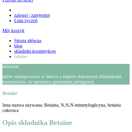
zaloguj / zarejestruj
Lista życzeń
Mój koszyk
Strona główna
blog
skladniki-kosmetykow
betaine
składniki
dobre samopoczucie w duecie z mądrze dobranymi składnikami
kosmetyków, to tajemnica optymalnej pielęgnacji.
Betaine
Inna nazwa używana: Betaina, N,N,N-trimetyloglicyna, betaina
cukrowa
Opis składnika Betaine