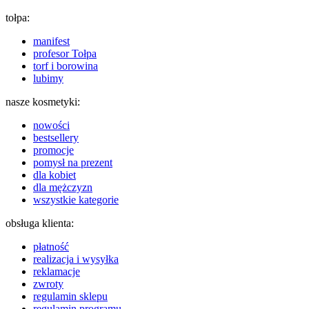
tołpa:
manifest
profesor Tołpa
torf i borowina
lubimy
nasze kosmetyki:
nowości
bestsellery
promocje
pomysł na prezent
dla kobiet
dla mężczyzn
wszystkie kategorie
obsługa klienta:
płatność
realizacja i wysyłka
reklamacje
zwroty
regulamin sklepu
regulamin programu