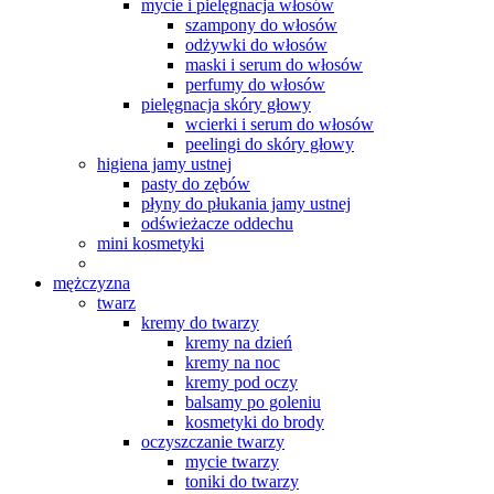
mycie i pielęgnacja włosów
szampony do włosów
odżywki do włosów
maski i serum do włosów
perfumy do włosów
pielęgnacja skóry głowy
wcierki i serum do włosów
peelingi do skóry głowy
higiena jamy ustnej
pasty do zębów
płyny do płukania jamy ustnej
odświeżacze oddechu
mini kosmetyki
mężczyzna
twarz
kremy do twarzy
kremy na dzień
kremy na noc
kremy pod oczy
balsamy po goleniu
kosmetyki do brody
oczyszczanie twarzy
mycie twarzy
toniki do twarzy