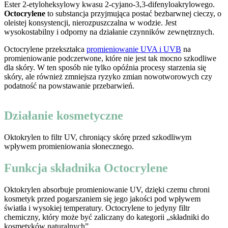
Ester 2-etyloheksylowy kwasu 2-cyjano-3,3-difenyloakrylowego.
Octocrylene
to substancja przyjmująca postać bezbarwnej cieczy, o
oleistej konsystencji, nierozpuszczalna w wodzie. Jest
wysokostabilny i odporny na działanie czynników zewnętrznych.
Octocrylene
przekształca
promieniowanie UVA i UVB
na
promieniowanie podczerwone, które nie jest tak mocno szkodliwe
dla skóry. W ten sposób nie tylko opóźnia procesy starzenia się
skóry, ale również zmniejsza ryzyko zmian nowotworowych czy
podatność na powstawanie przebarwień.
Działanie kosmetyczne
Oktokrylen to filtr UV, chroniący skórę przed szkodliwym
wpływem promieniowania słonecznego.
Funkcja składnika Octocrylene
Oktokrylen absorbuje promieniowanie UV, dzięki czemu chroni
kosmetyk przed pogarszaniem się jego jakości pod wpływem
światła i wysokiej temperatury. Octocrylene to jedyny filtr
chemiczny, który może być zaliczany do kategorii „składniki do
kosmetyków naturalnych”.