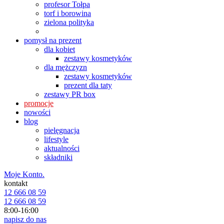
profesor Tołpa
torf i borowina
zielona polityka
pomysł na prezent
dla kobiet
zestawy kosmetyków
dla mężczyzn
zestawy kosmetyków
prezent dla taty
zestawy PR box
promocje
nowości
blog
pielęgnacja
lifestyle
aktualności
składniki
Moje Konto.
kontakt
12 666 08 59
12 666 08 59
8:00-16:00
napisz do nas