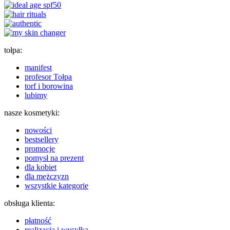
tołpa:
manifest
profesor Tołpa
torf i borowina
lubimy
nasze kosmetyki:
nowości
bestsellery
promocje
pomysł na prezent
dla kobiet
dla mężczyzn
wszystkie kategorie
obsługa klienta:
płatność
realizacja i wysyłka