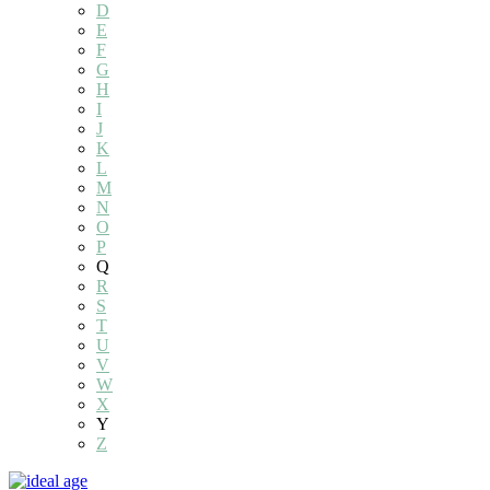
D
E
F
G
H
I
J
K
L
M
N
O
P
Q
R
S
T
U
V
W
X
Y
Z