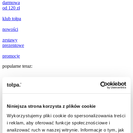
darmowa
od 120 zł
klub tołpa
nowości
zestawy
prezentowe
promocje
popularne teraz:
[ ☀️
SPF
]
[
mikroigiełki
]
[
ujędrnianie
]
[
witamina C
]
Niniejsza strona korzysta z plików cookie
Szukaj
Szukaj
Wykorzystujemy pliki cookie do spersonalizowania treści
i reklam, aby oferować funkcje społecznościowe i
Szukaj
analizować ruch w naszej witrynie. Informacje o tym, jak
Przejdź do treści