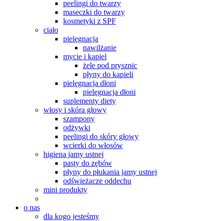
peelingi do twarzy
maseczki do twarzy
kosmetyki z SPF
ciało
pielęgnacja
nawilżanie
mycie i kąpiel
żele pod prysznic
płyny do kąpieli
pielęgnacja dłoni
pielęgnacja dłoni
suplementy diety
włosy i skóra głowy
szampony
odżywki
peelingi do skóry głowy
wcierki do włosów
higiena jamy ustnej
pasty do zębów
płyny do płukania jamy ustnej
odświeżacze oddechu
mini produkty
o nas
dla kogo jesteśmy