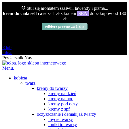
💜 otul się aromatem szałwii, lawendy i piżma...
krem do ciała self care
za 1 zł z kodem
SEN
do zakupów od 130
zł
odbierz prezent za 1 zł »
darmowa
od 120 zł
Klub
tołpa.
Przełącznik Nav
Menu.
kobieta
twarz
kremy do twarzy
kremy na dzień
kremy na noc
kremy pod oczy
kremy z spf
oczyszczanie i demakijaż twarzy
mycie twarzy
toniki to twarzy