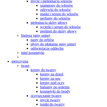
mycie i pielęgnacja włosów
szampony do włosów
odżywki do włosów
maski i serum do włosów
perfumy do włosów
pielęgnacja skóry głowy
wcierki i serum do włosów
peelingi do skóry głowy
higiena jamy ustnej
pasty do zębów
płyny do płukania jamy ustnej
odświeżacze oddechu
mini kosmetyki
mężczyzna
twarz
kremy do twarzy
kremy na dzień
kremy na noc
kremy pod oczy
balsamy po goleniu
kosmetyki do brody
oczyszczanie twarzy
mycie twarzy
toniki do twarzy