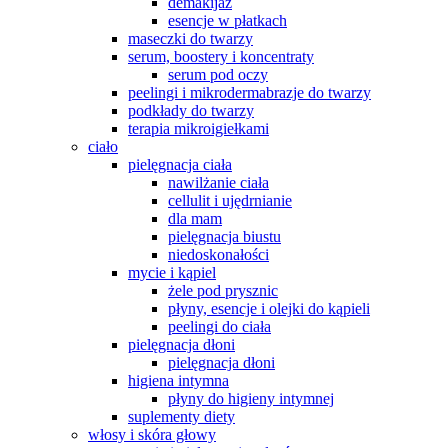
demakijaż
esencje w płatkach
maseczki do twarzy
serum, boostery i koncentraty
serum pod oczy
peelingi i mikrodermabrazje do twarzy
podkłady do twarzy
terapia mikroigiełkami
ciało
pielęgnacja ciała
nawilżanie ciała
cellulit i ujędrnianie
dla mam
pielęgnacja biustu
niedoskonałości
mycie i kąpiel
żele pod prysznic
płyny, esencje i olejki do kąpieli
peelingi do ciała
pielęgnacja dłoni
pielęgnacja dłoni
higiena intymna
płyny do higieny intymnej
suplementy diety
włosy i skóra głowy