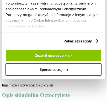
korzystasz z naszej witryny, udostępniamy partnerom
społecznościowym, reklamowym i analitycznym.
zaloguj / zarejestruj
Partnerzy mogą połączyć te informacje z innymi danymi
Lista życzeń
otrzymanymi od Ciebie lub uzyskanymi podczas
Mój koszyk
korzystania z ich usług.
Strona główna
blog
Pokaż szczegóły
skladniki-kosmetykow
octocrylene
składniki
Zezwól na wszystkie >
dobre samopoczucie w duecie z mądrze dobranymi składnikami
kosmetyków, to tajemnica optymalnej pielęgnacji.
Spersonalizuj
Octocrylene
Inna nazwa używana: Oktokrylen
Opis składnika Octocrylene