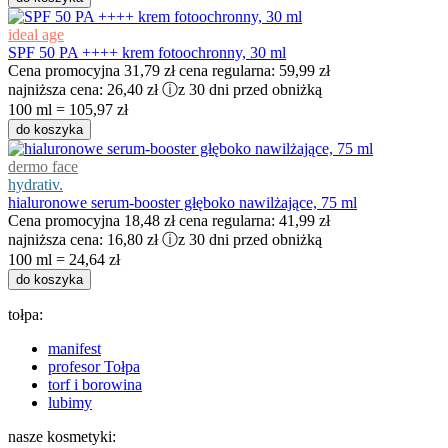
ideal age
SPF 50 PA ++++ krem fotoochronny, 30 ml
Cena promocyjna
31,79 zł
cena regularna:
59,99 zł
najniższa cena:
26,40 zł
ⓘ
z 30 dni przed obniżką
100 ml = 105,97 zł
do koszyka
dermo face
hydrativ.
hialuronowe serum-booster głęboko nawilżające, 75 ml
Cena promocyjna
18,48 zł
cena regularna:
41,99 zł
najniższa cena:
16,80 zł
ⓘ
z 30 dni przed obniżką
100 ml = 24,64 zł
do koszyka
tołpa:
manifest
profesor Tołpa
torf i borowina
lubimy
nasze kosmetyki: