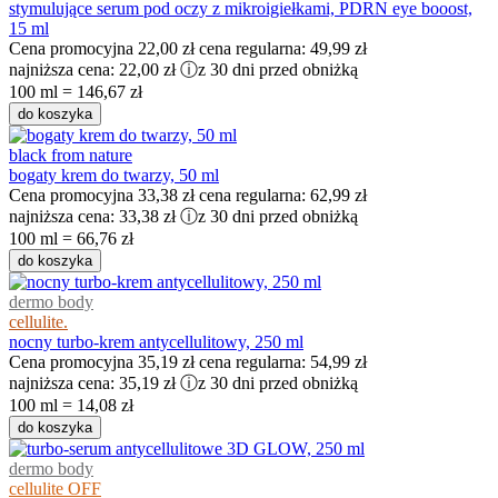
stymulujące serum pod oczy z mikroigiełkami, PDRN eye booost,
15 ml
Cena promocyjna
22,00 zł
cena regularna:
49,99 zł
najniższa cena:
22,00 zł
ⓘ
z 30 dni przed obniżką
100 ml = 146,67 zł
do koszyka
black from nature
bogaty krem do twarzy, 50 ml
Cena promocyjna
33,38 zł
cena regularna:
62,99 zł
najniższa cena:
33,38 zł
ⓘ
z 30 dni przed obniżką
100 ml = 66,76 zł
do koszyka
dermo body
cellulite.
nocny turbo-krem antycellulitowy, 250 ml
Cena promocyjna
35,19 zł
cena regularna:
54,99 zł
najniższa cena:
35,19 zł
ⓘ
z 30 dni przed obniżką
100 ml = 14,08 zł
do koszyka
dermo body
cellulite OFF