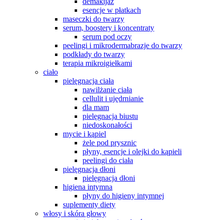
demakijaż
esencje w płatkach
maseczki do twarzy
serum, boostery i koncentraty
serum pod oczy
peelingi i mikrodermabrazje do twarzy
podkłady do twarzy
terapia mikroigiełkami
ciało
pielęgnacja ciała
nawilżanie ciała
cellulit i ujędrnianie
dla mam
pielęgnacja biustu
niedoskonałości
mycie i kąpiel
żele pod prysznic
płyny, esencje i olejki do kąpieli
peelingi do ciała
pielęgnacja dłoni
pielęgnacja dłoni
higiena intymna
płyny do higieny intymnej
suplementy diety
włosy i skóra głowy