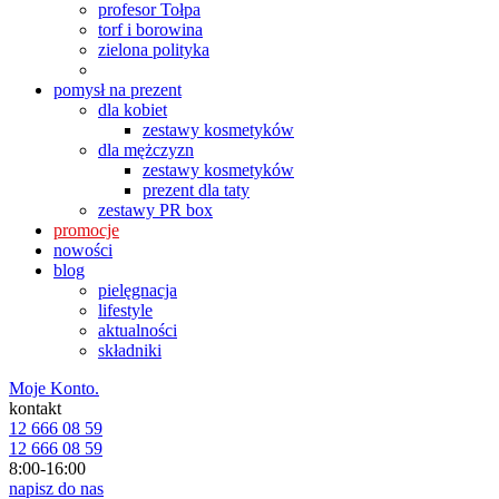
profesor Tołpa
torf i borowina
zielona polityka
pomysł na prezent
dla kobiet
zestawy kosmetyków
dla mężczyzn
zestawy kosmetyków
prezent dla taty
zestawy PR box
promocje
nowości
blog
pielęgnacja
lifestyle
aktualności
składniki
Moje Konto.
kontakt
12 666 08 59
12 666 08 59
8:00-16:00
napisz do nas