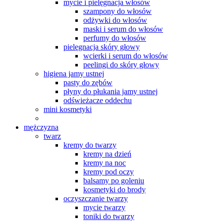
mycie i pielęgnacja włosów
szampony do włosów
odżywki do włosów
maski i serum do włosów
perfumy do włosów
pielęgnacja skóry głowy
wcierki i serum do włosów
peelingi do skóry głowy
higiena jamy ustnej
pasty do zębów
płyny do płukania jamy ustnej
odświeżacze oddechu
mini kosmetyki
mężczyzna
twarz
kremy do twarzy
kremy na dzień
kremy na noc
kremy pod oczy
balsamy po goleniu
kosmetyki do brody
oczyszczanie twarzy
mycie twarzy
toniki do twarzy