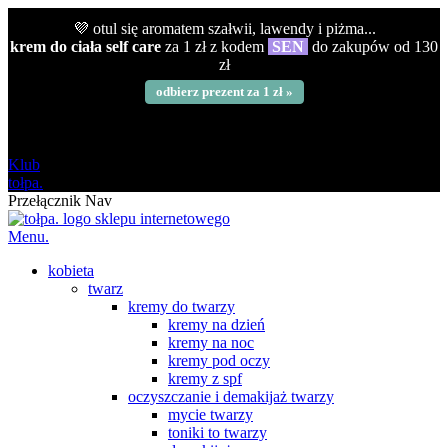
💜 otul się aromatem szałwii, lawendy i piżma...
krem do ciała self care
za 1 zł z kodem
SEN
do zakupów od 130
zł
odbierz prezent za 1 zł »
darmowa
od 120 zł
Klub
tołpa.
Przełącznik Nav
Menu.
kobieta
twarz
kremy do twarzy
kremy na dzień
kremy na noc
kremy pod oczy
kremy z spf
oczyszczanie i demakijaż twarzy
mycie twarzy
toniki to twarzy