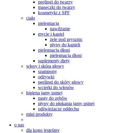
peelingi do twarzy
maseczki do twarzy
kosmetyki z SPF
ciało
pielęgnacja
nawilżanie
mycie i kąpiel
żele pod prysznic
płyny do kąpieli
pielęgnacja dłoni
pielęgnacja dłoni
suplementy diety
włosy i skóra głowy
szampony
odżywki
peelingi do skóry głowy
wcierki do włosów
higiena jamy ustnej
pasty do zębów
płyny do płukania jamy ustnej
odświeżacze oddechu
mini produkty
o nas
dla kogo jesteśmy