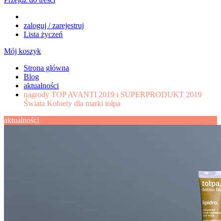
zaloguj / zarejestruj
Lista życzeń
Mój koszyk
Strona główna
Blog
aktualności
nagrody TOP AVANTI 2019 i SUPERPRODUKT 2019
Świata Kobiety dla marki tołpa
aktualności