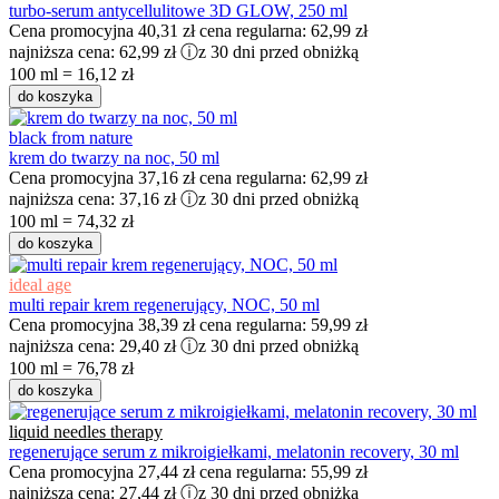
turbo-serum antycellulitowe 3D GLOW, 250 ml
Cena promocyjna
40,31 zł
cena regularna:
62,99 zł
najniższa cena:
62,99 zł
ⓘ
z 30 dni przed obniżką
100 ml = 16,12 zł
do koszyka
black from nature
krem do twarzy na noc, 50 ml
Cena promocyjna
37,16 zł
cena regularna:
62,99 zł
najniższa cena:
37,16 zł
ⓘ
z 30 dni przed obniżką
100 ml = 74,32 zł
do koszyka
ideal age
multi repair krem regenerujący, NOC, 50 ml
Cena promocyjna
38,39 zł
cena regularna:
59,99 zł
najniższa cena:
29,40 zł
ⓘ
z 30 dni przed obniżką
100 ml = 76,78 zł
do koszyka
liquid needles therapy
regenerujące serum z mikroigiełkami, melatonin recovery, 30 ml
Cena promocyjna
27,44 zł
cena regularna:
55,99 zł
najniższa cena:
27,44 zł
ⓘ
z 30 dni przed obniżką