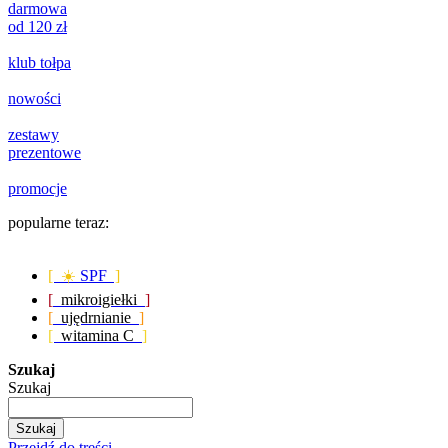
darmowa
od 120 zł
klub tołpa
nowości
zestawy
prezentowe
promocje
popularne teraz:
[ ☀️
SPF
]
[
mikroigiełki
]
[
ujędrnianie
]
[
witamina C
]
Szukaj
Szukaj
Szukaj
Przejdź do treści