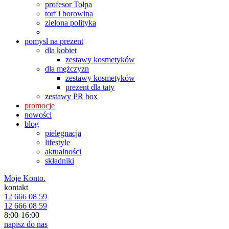
profesor Tołpa
torf i borowina
zielona polityka
pomysł na prezent
dla kobiet
zestawy kosmetyków
dla mężczyzn
zestawy kosmetyków
prezent dla taty
zestawy PR box
promocje
nowości
blog
pielęgnacja
lifestyle
aktualności
składniki
Moje Konto.
kontakt
12 666 08 59
12 666 08 59
8:00-16:00
napisz do nas