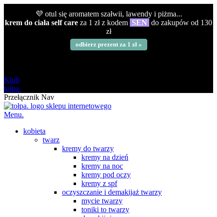
💜 otul się aromatem szałwii, lawendy i piżma...
krem do ciała self care
za 1 zł z kodem
SEN
do zakupów od 130
zł
odbierz prezent za 1 zł »
darmowa
od 120 zł
Klub
tołpa.
Przełącznik Nav
Menu.
kobieta
twarz
kremy do twarzy
kremy na dzień
kremy na noc
kremy pod oczy
kremy z spf
oczyszczanie i demakijaż twarzy
mycie twarzy
toniki to twarzy