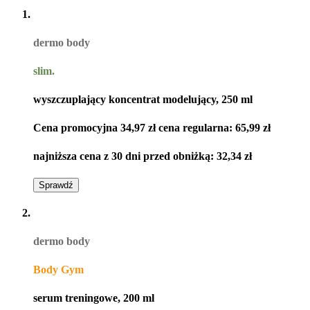
nacisk na świadome podejście do pielęgnacji,
integrujące wiedzę kosmetologiczną z troską o
dobrostan całego organizmu, pokazując, że zdrowa
dermo body
skóra jest efektem harmonii ciała i umysłu.
slim.
wyszczuplający koncentrat modelujący, 250 ml
Cena promocyjna
34,97 zł
cena regularna:
65,99 zł
najniższa cena z 30 dni przed obniżką:
32,34 zł
Sprawdź
dermo body
Body Gym
serum treningowe, 200 ml​