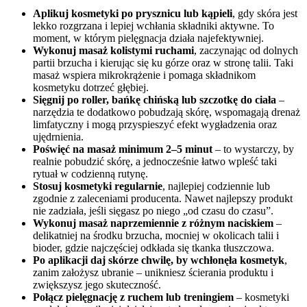
Aplikuj kosmetyki po prysznicu lub kąpieli
, gdy skóra jest
lekko rozgrzana i lepiej wchłania składniki aktywne. To
moment, w którym pielęgnacja działa najefektywniej.
Wykonuj masaż kolistymi ruchami
, zaczynając od dolnych
partii brzucha i kierując się ku górze oraz w stronę talii. Taki
masaż wspiera mikrokrążenie i pomaga składnikom
kosmetyku dotrzeć głębiej.
Sięgnij po roller, bańkę chińską lub szczotkę do ciała
–
narzędzia te dodatkowo pobudzają skórę, wspomagają drenaż
limfatyczny i mogą przyspieszyć efekt wygładzenia oraz
ujędrnienia.
Poświęć na masaż minimum 2–5 minut
– to wystarczy, by
realnie pobudzić skórę, a jednocześnie łatwo wpleść taki
rytuał w codzienną rutynę.
Stosuj kosmetyki regularnie
, najlepiej codziennie lub
zgodnie z zaleceniami producenta. Nawet najlepszy produkt
nie zadziała, jeśli sięgasz po niego „od czasu do czasu”.
Wykonuj masaż naprzemiennie z różnym naciskiem
–
delikatniej na środku brzucha, mocniej w okolicach talii i
bioder, gdzie najczęściej odkłada się tkanka tłuszczowa.
Po aplikacji daj skórze chwilę, by wchłonęła kosmetyk
,
zanim założysz ubranie – unikniesz ścierania produktu i
zwiększysz jego skuteczność.
Połącz pielęgnację z ruchem lub treningiem
– kosmetyki