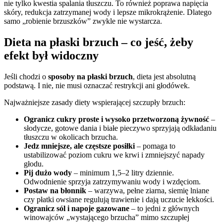
nie tylko kwestia spalania tłuszczu. To również poprawa napięcia
skóry, redukcja zatrzymanej wody i lepsze mikrokrążenie. Dlatego
samo „robienie brzuszków” zwykle nie wystarcza.
Dieta na płaski brzuch – co jeść, żeby
efekt był widoczny
Jeśli chodzi o
sposoby na płaski brzuch
, dieta jest absolutną
podstawą. I nie, nie musi oznaczać restrykcji ani głodówek.
Najważniejsze zasady diety wspierającej szczupły brzuch:
Ogranicz cukry proste i wysoko przetworzoną żywność
–
słodycze, gotowe dania i białe pieczywo sprzyjają odkładaniu
tłuszczu w okolicach brzucha.
Jedz mniejsze, ale częstsze posiłki
– pomaga to
ustabilizować poziom cukru we krwi i zmniejszyć napady
głodu.
Pij dużo wody
– minimum 1,5–2 litry dziennie.
Odwodnienie sprzyja zatrzymywaniu wody i wzdęciom.
Postaw na błonnik
– warzywa, pełne ziarna, siemię lniane
czy płatki owsiane regulują trawienie i dają uczucie lekkości.
Ogranicz sól i napoje gazowane
– to jedni z głównych
winowajców „wystającego brzucha” mimo szczupłej