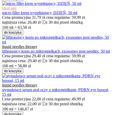
ideal age
micro filler krem wypełniający, DZIEŃ, 50 ml
Cena promocyjna
31,79 zł
cena regularna:
59,99 zł
najniższa cena:
26,40 zł
ⓘ
z 30 dni przed obniżką
100 ml = 63,58 zł
do koszyka
liquid needles therapy
liftingujący krem po mikroigiełkach, exosomes post needles, 50 ml
Cena promocyjna
29,40 zł
cena regularna:
59,99 zł
najniższa cena:
29,40 zł
ⓘ
z 30 dni przed obniżką
100 ml = 58,80 zł
do koszyka
liquid needles therapy
stymulujące serum pod oczy z mikroigiełkami, PDRN eye booost,
15 ml
Cena promocyjna
22,00 zł
cena regularna:
49,99 zł
najniższa cena:
22,00 zł
ⓘ
z 30 dni przed obniżką
100 ml = 146,67 zł
do koszyka