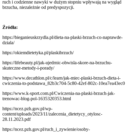
ruch i codzienne nawyki w dużym stopniu wpływają na wygląd
brzucha, niezależnie od predyspozycji.
Źródła:
https://bieganieuskrzydla.pl/dieta-na-plaski-brzuch-co-naprawde-
dziala/
https://okiemdietetyka.pl/plaskibrzuch/
https://lifebeauty.pl/jak-ujedrnic-obwisla-skore-na-brzuchu-
skuteczne-metody-i-porady/
https://www.decathlon.pl/c/learn/jak-miec-plaski-brzuch-dieta-i-
cwiczenia-to-podstawa_82b3c704-5c80-42ef-802c-10ea7ea43ec0
https://www.k-sport.com.pl/Cwiczenia-na-plaski-brzuch-jak-
trenowac-blog-pol-1635320353.html
https://ncez.pzh.gov.pl/wp-
content/uploads/2023/11/zalecenia_dietetycy_otylosc-
28.11.2023.pdf
https://ncez.pzh.gov.pl/ruch_i_zywienie/osoby-