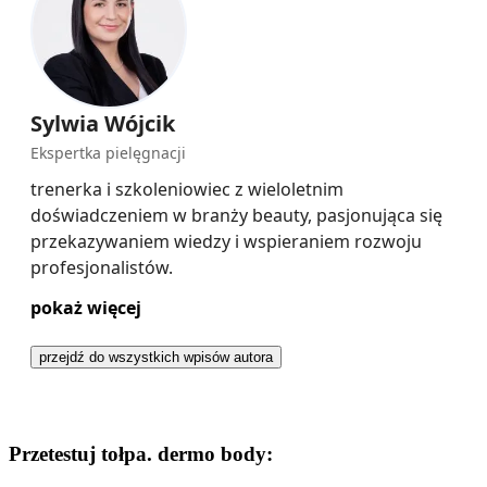
Sylwia Wójcik
Ekspertka pielęgnacji
trenerka i szkoleniowiec z wieloletnim
doświadczeniem w branży beauty, pasjonująca się
przekazywaniem wiedzy i wspieraniem rozwoju
profesjonalistów.
pokaż więcej
Ekspertka oraz propagatorka pielęgnacji
przejdź do wszystkich wpisów autora
holistycznej, opartej na łączeniu – w terapiach
zabiegowych – wszystkich aspektów
psychofizycznych, które wspierają poprawę
Przetestuj tołpa. dermo body:
kondycji i wyglądu skóry. W swojej pracy kładzie