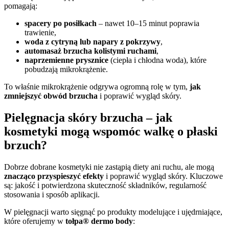
pomagają:
spacery po posiłkach
– nawet 10–15 minut poprawia
trawienie,
woda z cytryną lub napary z pokrzywy
,
automasaż brzucha kolistymi ruchami
,
naprzemienne prysznice
(ciepła i chłodna woda), które
pobudzają mikrokrążenie.
To właśnie mikrokrążenie odgrywa ogromną rolę w tym,
jak
zmniejszyć obwód brzucha
i poprawić wygląd skóry.
Pielęgnacja skóry brzucha – jak
kosmetyki mogą wspomóc walkę o płaski
brzuch?
Dobrze dobrane kosmetyki nie zastąpią diety ani ruchu, ale mogą
znacząco przyspieszyć efekty
i poprawić wygląd skóry. Kluczowe
są: jakość i potwierdzona skuteczność składników, regularność
stosowania i sposób aplikacji.
W pielęgnacji warto sięgnąć po produkty modelujące i ujędrniające,
które oferujemy w
tołpa
® dermo body
: