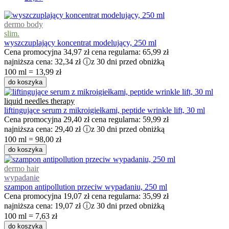
dermo body
slim.
wyszczuplający koncentrat modelujący, 250 ml
Cena promocyjna
34,97 zł
cena regularna:
65,99 zł
najniższa cena:
32,34 zł
ⓘ
z 30 dni przed obniżką
100 ml = 13,99 zł
do koszyka
liquid needles therapy
liftingujące serum z mikroigiełkami, peptide wrinkle lift, 30 ml
Cena promocyjna
29,40 zł
cena regularna:
59,99 zł
najniższa cena:
29,40 zł
ⓘ
z 30 dni przed obniżką
100 ml = 98,00 zł
do koszyka
dermo hair
wypadanie
szampon antipollution przeciw wypadaniu, 250 ml
Cena promocyjna
19,07 zł
cena regularna:
35,99 zł
najniższa cena:
19,07 zł
ⓘ
z 30 dni przed obniżką
100 ml = 7,63 zł
do koszyka