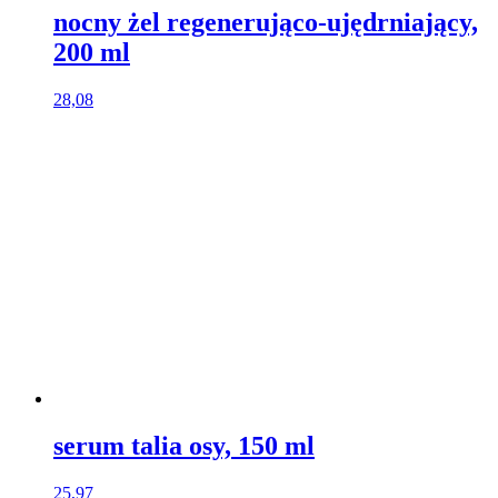
nocny żel regenerująco-ujędrniający,
200 ml​
28,08
serum talia osy, 150 ml
25,97