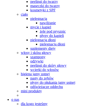
peelingi do twarzy
maseczki do twarzy
kosmetyki z SPF
ciało
pielęgnacja
nawilżanie
mycie i kąpiel
żele pod prysznic
płyny do kąpieli
pielęgnacja dłoni
pielęgnacja dłoni
suplementy diety
włosy i skóra głowy
szampony
odżywki
peelingi do skóry głowy
wcierki do włosów
higiena jamy ustnej
pasty do zębów
płyny do płukania jamy ustnej
odświeżacze oddechu
mini produkty
o nas
dla kogo jesteśmy