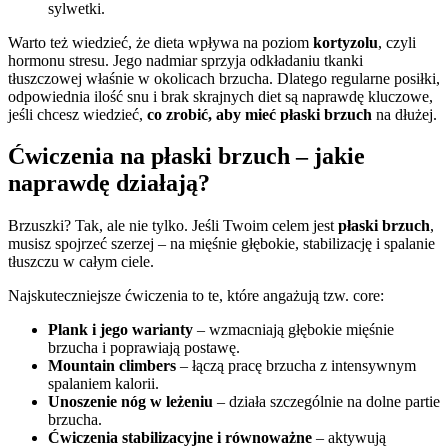
sylwetki.
Warto też wiedzieć, że dieta wpływa na poziom
kortyzolu
, czyli
hormonu stresu. Jego nadmiar sprzyja odkładaniu tkanki
tłuszczowej właśnie w okolicach brzucha. Dlatego regularne posiłki,
odpowiednia ilość snu i brak skrajnych diet są naprawdę kluczowe,
jeśli chcesz wiedzieć,
co zrobić, aby mieć płaski brzuch
na dłużej.
Ćwiczenia na płaski brzuch – jakie
naprawdę działają?
Brzuszki? Tak, ale nie tylko. Jeśli Twoim celem jest
płaski brzuch
,
musisz spojrzeć szerzej – na mięśnie głębokie, stabilizację i spalanie
tłuszczu w całym ciele.
Najskuteczniejsze ćwiczenia to te, które angażują tzw. core:
Plank i jego warianty
– wzmacniają głębokie mięśnie
brzucha i poprawiają postawę.
Mountain climbers
– łączą pracę brzucha z intensywnym
spalaniem kalorii.
Unoszenie nóg w leżeniu
– działa szczególnie na dolne partie
brzucha.
Ćwiczenia stabilizacyjne i równoważne
– aktywują