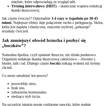
mięśnie, które odpowiadają za wygląd talii.
Trening interwałowy (HIIT)
– skutecznie wspiera redukcję
tkanki tłuszczowej.
Jak często ćwiczyć? Optymalnie
3-4 razy w tygodniu po 30-45
minut
. Najlepsze efekty daje połączenie ruchu z pielęgnacją. Skóra,
która jest napięta i elastyczna, znacznie szybciej „pokazuje”
rezultaty ćwiczeń.
Jak zmniejszyć obwód brzucha i pozbyć się
„boczków”?
Naturalna lipoliza, czyli spalanie tłuszczu, nie działa punktowo.
Organizm redukuje tkankę tłuszczową całościowo – również z
bioder, talii i ud. Dlatego często
boczki
znikają wolniej niż byśmy
chcieli.
Co może utrudniać ten proces?
przewlekły stres,
brak snu,
zaburzenia hormonalne,
siedzący tryb życia.
Na szczęście istnieją proste codzienne nawyki, które realnie