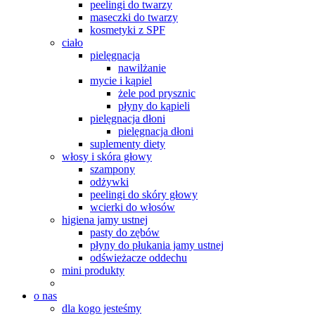
peelingi do twarzy
maseczki do twarzy
kosmetyki z SPF
ciało
pielęgnacja
nawilżanie
mycie i kąpiel
żele pod prysznic
płyny do kąpieli
pielęgnacja dłoni
pielęgnacja dłoni
suplementy diety
włosy i skóra głowy
szampony
odżywki
peelingi do skóry głowy
wcierki do włosów
higiena jamy ustnej
pasty do zębów
płyny do płukania jamy ustnej
odświeżacze oddechu
mini produkty
o nas
dla kogo jesteśmy