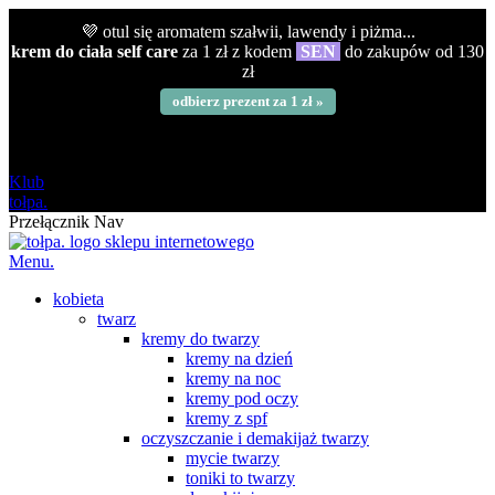
💜 otul się aromatem szałwii, lawendy i piżma...
krem do ciała self care
za 1 zł z kodem
SEN
do zakupów od 130
zł
odbierz prezent za 1 zł »
darmowa
od 120 zł
Klub
tołpa.
Przełącznik Nav
Menu.
kobieta
twarz
kremy do twarzy
kremy na dzień
kremy na noc
kremy pod oczy
kremy z spf
oczyszczanie i demakijaż twarzy
mycie twarzy
toniki to twarzy