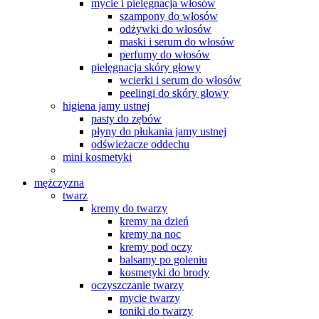
mycie i pielęgnacja włosów
szampony do włosów
odżywki do włosów
maski i serum do włosów
perfumy do włosów
pielęgnacja skóry głowy
wcierki i serum do włosów
peelingi do skóry głowy
higiena jamy ustnej
pasty do zębów
płyny do płukania jamy ustnej
odświeżacze oddechu
mini kosmetyki
mężczyzna
twarz
kremy do twarzy
kremy na dzień
kremy na noc
kremy pod oczy
balsamy po goleniu
kosmetyki do brody
oczyszczanie twarzy
mycie twarzy
toniki do twarzy