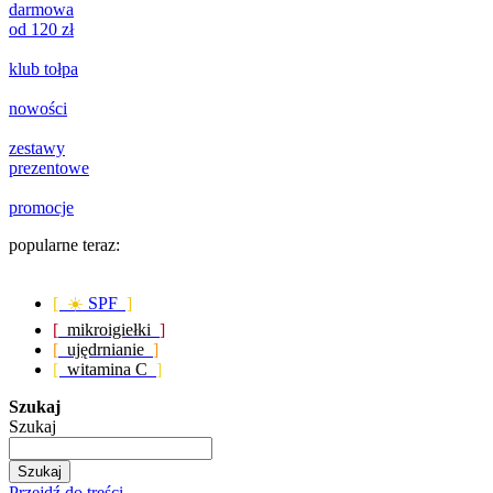
darmowa
od 120 zł
klub tołpa
nowości
zestawy
prezentowe
promocje
popularne teraz:
[ ☀️
SPF
]
[
mikroigiełki
]
[
ujędrnianie
]
[
witamina C
]
Szukaj
Szukaj
Szukaj
Przejdź do treści