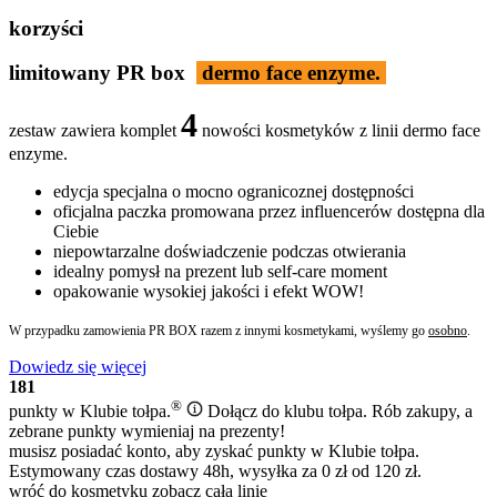
korzyści
limitowany PR box
dermo face enzyme.
4
zestaw zawiera komplet
nowości kosmetyków z linii dermo face
enzyme.
edycja specjalna o mocno ogranicoznej dostępności
oficjalna paczka promowana przez influencerów dostępna dla
Ciebie
niepowtarzalne doświadczenie podczas otwierania
idealny pomysł na prezent lub self-care moment
opakowanie wysokiej jakości i efekt WOW!
W przypadku zamowienia PR BOX razem z innymi kosmetykami, wyślemy go
osobno
.
Dowiedz się więcej
181
®
punkty w Klubie
tołpa.
Dołącz do klubu tołpa. Rób zakupy, a
zebrane punkty wymieniaj na prezenty!
musisz posiadać konto, aby zyskać punkty w Klubie tołpa.
Estymowany czas dostawy 48h, wysyłka za 0 zł od 120 zł.
wróć do kosmetyku
zobacz całą linię