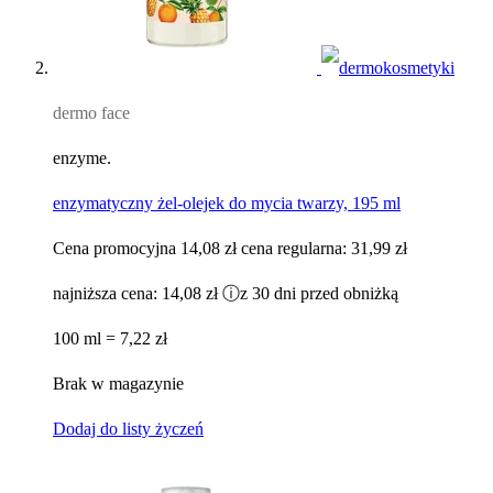
dermo face
enzyme.
enzymatyczny żel-olejek do mycia twarzy, 195 ml
Cena promocyjna
14,08 zł
cena regularna:
31,99 zł
najniższa cena:
14,08 zł
ⓘ
z 30 dni przed obniżką
100 ml = 7,22 zł
Brak w magazynie
Dodaj do listy życzeń