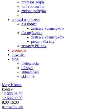
profesor Tołpa
torf i borowina
zielona polityka
pomysł na prezent
dla kobiet
zestawy kosmetyków
dla mężczyzn
zestawy kosmetyków
prezent dla taty
zestawy PR box
promocje
nowości
blog
pielęgnacja
lifestyle
aktualności
składniki
Moje Konto.
kontakt
12 666 08 59
12 666 08 59
8:00-16:00
napisz do nas