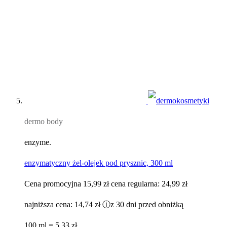
dermo body
enzyme.
enzymatyczny żel-olejek pod prysznic, 300 ml
Cena promocyjna
15,99 zł
cena regularna:
24,99 zł
najniższa cena:
14,74 zł
ⓘ
z 30 dni przed obniżką
100 ml = 5,33 zł