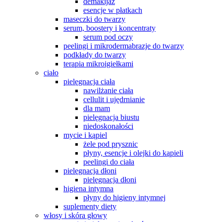
demakijaż
esencje w płatkach
maseczki do twarzy
serum, boostery i koncentraty
serum pod oczy
peelingi i mikrodermabrazje do twarzy
podkłady do twarzy
terapia mikroigiełkami
ciało
pielęgnacja ciała
nawilżanie ciała
cellulit i ujędrnianie
dla mam
pielęgnacja biustu
niedoskonałości
mycie i kąpiel
żele pod prysznic
płyny, esencje i olejki do kąpieli
peelingi do ciała
pielęgnacja dłoni
pielęgnacja dłoni
higiena intymna
płyny do higieny intymnej
suplementy diety
włosy i skóra głowy