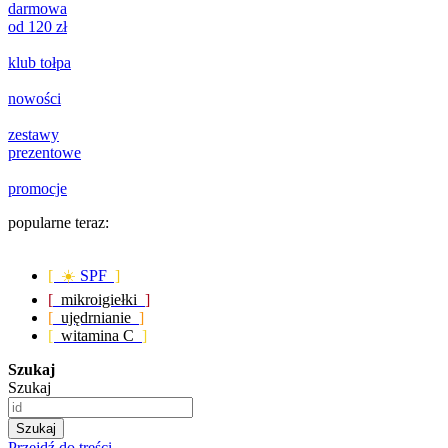
darmowa
od 120 zł
klub tołpa
nowości
zestawy
prezentowe
promocje
popularne teraz:
[ ☀️
SPF
]
[
mikroigiełki
]
[
ujędrnianie
]
[
witamina C
]
Szukaj
Szukaj
Szukaj
Przejdź do treści