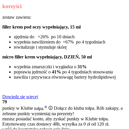
korzyści
zestaw zawiera:
filler krem pod oczy wypełniający, 15 ml​
ujędrnia do +26% po 10 dniach
wypełnia nawilżeniem do +67% po 4 tygodniach
rewitalizuje i stymuluje skórę
micro filler krem wypełniający, DZIEŃ, 50 ml
wypełnia zmarszczki i wygładza o
31%
poprawia jędrność o
41%
po 4 tygodniach stosowania
nawilża i przywraca równowagę bariery hydrolipidowej
Dowiedz się więcej
79
®
punkty w Klubie
tołpa.
Dołącz do klubu tołpa. Rób zakupy, a
zebrane punkty wymieniaj na prezenty!
musisz posiadać konto, aby zyskać punkty w Klubie tołpa.
Estymowany czas dostawy 48h, wysyłka za 0 zł od 120 zł.