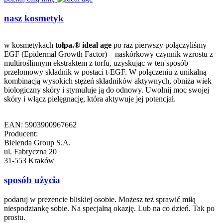
nasz kosmetyk
w kosmetykach
tołpa.® ideal age
po raz pierwszy połączyliśmy
EGF (Epidermal Growth Factor) – naskórkowy czynnik wzrostu z
multiroślinnym ekstraktem z torfu, uzyskując w ten sposób
przełomowy składnik w postaci t-EGF. W połączeniu z unikalną
kombinacją wysokich stężeń składników aktywnych, obniża wiek
biologiczny skóry i stymuluje ją do odnowy. Uwolnij moc swojej
skóry i włącz pielęgnację, która aktywuje jej potencjał.
EAN: 5903900967662
Producent:
Bielenda Group S.A.
ul. Fabryczna 20
31-553 Kraków
sposób użycia
podaruj w prezencie bliskiej osobie. Możesz też sprawić miłą
niespodziankę sobie. Na specjalną okazję. Lub na co dzień. Tak po
prostu.