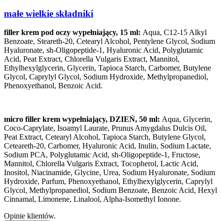
małe wielkie składniki
filler krem pod oczy wypełniający, 15 ml​:
Aqua, C12-15 Alkyl
Benzoate, Steareth-20, Cetearyl Alcohol, Pentylene Glycol, Sodium
Hyaluronate, sh-Oligopeptide-1, Hyaluronic Acid, Polyglutamic
Acid, Peat Extract, Chlorella Vulgaris Extract, Mannitol,
Ethylhexylglycerin, Glycerin, Tapioca Starch, Carbomer, Butylene
Glycol, Caprylyl Glycol, Sodium Hydroxide, Methylpropanediol,
Phenoxyethanol, Benzoic Acid.
micro filler krem wypełniający, DZIEŃ, 50 ml:
Aqua, Glycerin,
Coco-Caprylate, Isoamyl Laurate, Prunus Amygdalus Dulcis Oil,
Peat Extract, Cetearyl Alcohol, Tapioca Starch, Butylene Glycol,
Ceteareth-20, Carbomer, Hyaluronic Acid, Inulin, Sodium Lactate,
Sodium PCA, Polyglutamic Acid, sh-Oligopeptide-1, Fructose,
Mannitol, Chlorella Vulgaris Extract, Tocopherol, Lactic Acid,
Inositol, Niacinamide, Glycine, Urea, Sodium Hyaluronate, Sodium
Hydroxide, Parfum, Phenoxyethanol, Ethylhexylglycerin, Caprylyl
Glycol, Methylpropanediol, Sodium Benzoate, Benzoic Acid, Hexyl
Cinnamal, Limonene, Linalool, Alpha-Isomethyl Ionone.
Opinie klientów.