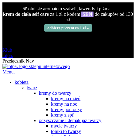
💜 otul się aromatem szałwii, lawendy i piżma...
krem do ciała self care
za 1 zł z kodem
SEN
do zakupów od 130
zł
odbierz prezent za 1 zł »
darmowa
od 120 zł
Klub
tołpa.
Przełącznik Nav
Menu.
kobieta
twarz
kremy do twarzy
kremy na dzień
kremy na noc
kremy pod oczy
kremy z spf
oczyszczanie i demakijaż twarzy
mycie twarzy
toniki to twarzy