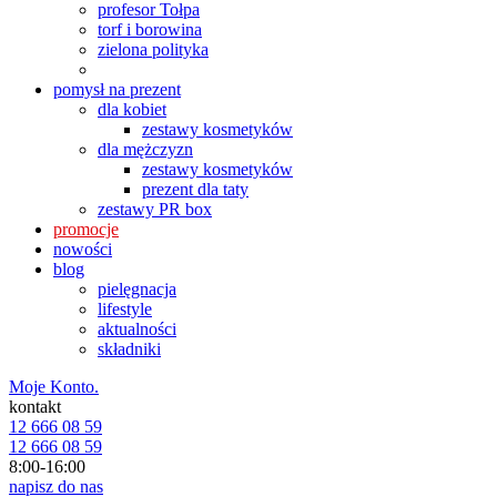
profesor Tołpa
torf i borowina
zielona polityka
pomysł na prezent
dla kobiet
zestawy kosmetyków
dla mężczyzn
zestawy kosmetyków
prezent dla taty
zestawy PR box
promocje
nowości
blog
pielęgnacja
lifestyle
aktualności
składniki
Moje Konto.
kontakt
12 666 08 59
12 666 08 59
8:00-16:00
napisz do nas