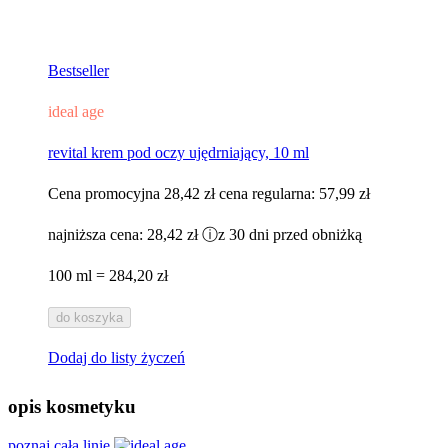
Bestseller
ideal age
revital krem pod oczy ujędrniający, 10 ml
Cena promocyjna
28,42 zł
cena regularna:
57,99 zł
najniższa cena:
28,42 zł
ⓘ
z 30 dni przed obniżką
100 ml = 284,20 zł
do koszyka
Dodaj do listy życzeń
opis kosmetyku
poznaj całą linię