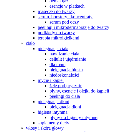
demakijaż
esencje w płatkach
maseczki do twarzy
serum, boostery i koncentraty
serum pod oczy
peelingi i mikrodermabrazje do twarzy
podkłady do twarzy
terapia mikroigiełkami
ciało
pielęgnacja ciała
nawilżanie ciała
cellulit i ujędrnianie
dla mam
pielęgnacja biustu
niedoskonałości
mycie i kąpiel
żele pod prysznic
płyny, esencje i olejki do kąpieli
peelingi do ciała
pielęgnacja dłoni
pielęgnacja dłoni
higiena intymna
płyny do higieny intymnej
suplementy diety
włosy i skóra głowy