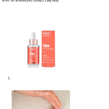
wróć do kosmetyku
zobacz całą linię