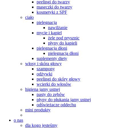
peelingi do twarzy
maseczki do twarzy
kosmetyki z SPF
ciało
pielęgnacja
nawilżanie
mycie i kąpiel
żele pod prysznic
płyny do kąpieli
pielęgnacja dłoni
pielęgnacja dłoni
suplementy diety
włosy i skóra głowy
szampony
odżywki
peelingi do skóry głowy
wcierki do włosów
higiena jamy ustnej
pasty do zębów
płyny do płukania jamy ustnej
odświeżacze oddechu
mini produkty
o nas
dla kogo jesteśmy