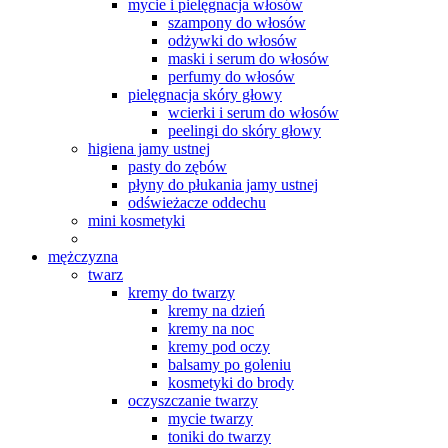
mycie i pielęgnacja włosów
szampony do włosów
odżywki do włosów
maski i serum do włosów
perfumy do włosów
pielęgnacja skóry głowy
wcierki i serum do włosów
peelingi do skóry głowy
higiena jamy ustnej
pasty do zębów
płyny do płukania jamy ustnej
odświeżacze oddechu
mini kosmetyki
mężczyzna
twarz
kremy do twarzy
kremy na dzień
kremy na noc
kremy pod oczy
balsamy po goleniu
kosmetyki do brody
oczyszczanie twarzy
mycie twarzy
toniki do twarzy