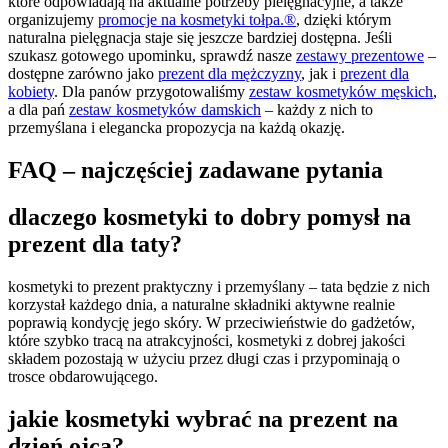
które odpowiadają na aktualne potrzeby pielęgnacyjne, a także
organizujemy
promocje na kosmetyki tołpa.®
, dzięki którym
naturalna pielęgnacja staje się jeszcze bardziej dostępna. Jeśli
szukasz gotowego upominku, sprawdź nasze
zestawy prezentowe
–
dostępne zarówno jako
prezent dla mężczyzny
, jak i
prezent dla
kobiety
. Dla panów przygotowaliśmy
zestaw kosmetyków męskich
,
a dla pań
zestaw kosmetyków damskich
– każdy z nich to
przemyślana i elegancka propozycja na każdą okazję.
FAQ – najczęściej zadawane pytania
dlaczego kosmetyki to dobry pomysł na
prezent dla taty?
kosmetyki to prezent praktyczny i przemyślany – tata będzie z nich
korzystał każdego dnia, a naturalne składniki aktywne realnie
poprawią kondycję jego skóry. W przeciwieństwie do gadżetów,
które szybko tracą na atrakcyjności, kosmetyki z dobrej jakości
składem pozostają w użyciu przez długi czas i przypominają o
trosce obdarowującego.
jakie kosmetyki wybrać na prezent na
dzień ojca?