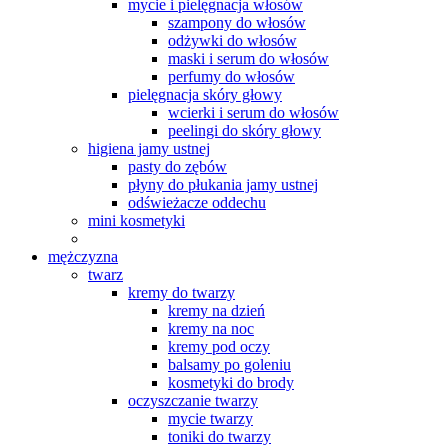
mycie i pielęgnacja włosów
szampony do włosów
odżywki do włosów
maski i serum do włosów
perfumy do włosów
pielęgnacja skóry głowy
wcierki i serum do włosów
peelingi do skóry głowy
higiena jamy ustnej
pasty do zębów
płyny do płukania jamy ustnej
odświeżacze oddechu
mini kosmetyki
mężczyzna
twarz
kremy do twarzy
kremy na dzień
kremy na noc
kremy pod oczy
balsamy po goleniu
kosmetyki do brody
oczyszczanie twarzy
mycie twarzy
toniki do twarzy