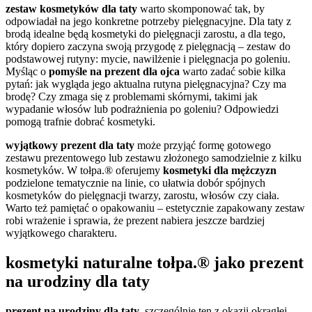
zestaw kosmetyków dla taty
warto skomponować tak, by
odpowiadał na jego konkretne potrzeby pielęgnacyjne. Dla taty z
brodą idealne będą kosmetyki do pielęgnacji zarostu, a dla tego,
który dopiero zaczyna swoją przygodę z pielęgnacją – zestaw do
podstawowej rutyny: mycie, nawilżenie i pielęgnacja po goleniu.
Myśląc o
pomyśle na prezent dla ojca
warto zadać sobie kilka
pytań: jak wygląda jego aktualna rutyna pielęgnacyjna? Czy ma
brodę? Czy zmaga się z problemami skórnymi, takimi jak
wypadanie włosów lub podrażnienia po goleniu? Odpowiedzi
pomogą trafnie dobrać kosmetyki.
wyjątkowy prezent dla taty
może przyjąć formę gotowego
zestawu prezentowego lub zestawu złożonego samodzielnie z kilku
kosmetyków. W tołpa.® oferujemy
kosmetyki dla mężczyzn
podzielone tematycznie na linie, co ułatwia dobór spójnych
kosmetyków do pielęgnacji twarzy, zarostu, włosów czy ciała.
Warto też pamiętać o opakowaniu – estetycznie zapakowany zestaw
robi wrażenie i sprawia, że prezent nabiera jeszcze bardziej
wyjątkowego charakteru.
kosmetyki naturalne tołpa.® jako prezent
na urodziny dla taty
prezent na urodziny dla taty
, szczególnie ten z okazji okrągłej