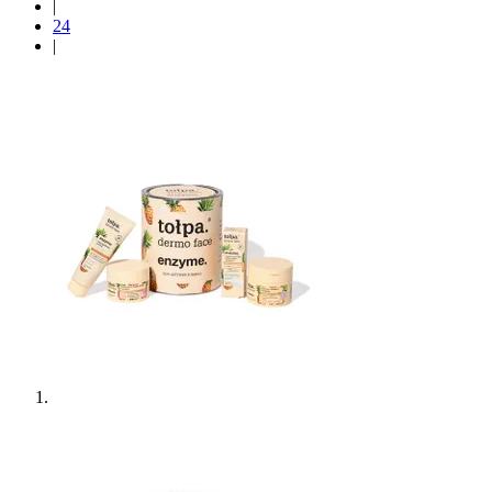
|
24
|