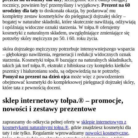
rocznicy, powinien być przemyślany i wyjątkowy.
Prezent na 60
urodziny dla taty
to doskonała okazja, by podarować mu
kompletny zestaw kosmetyków do pielęgnacji dojrzałej skóry –
bogatej w naturalne składniki, które skutecznie nawilżają, odżywiają
i opóźniają widoczne oznaki starzenia. W tołpa.® oferujemy
kosmetyki z naturalnym składem, uwzględniające zmieniające się
potrzeby skóry mężczyzn po 50. i 60. roku życia.
skóra dojrzałego mężczyzny potrzebuje intensywniejszego wsparcia
– głębokiego nawilżenia, regeneracji i redukcji widocznych oznak
starzenia. Kosmetyki tołpa.® bazujące na naturalnych składnikach,
takich jak torf tołpa.®, ekstrakt z hibiskusa czy kompleks kiełków
pszenicy i hialuronianu sodu, są odpowiedzią na te potrzeby.
Pomysł na prezent na dzień ojca
może więc z powodzeniem
obejmować kosmetyki do kompleksowej pielęgnacji dojrzałej skóry,
które tata z pewnością doceni.
sklep internetowy tołpa.® – promocje,
nowości i zestawy prezentowe
zapraszamy do odkrycia pełnej oferty w
sklepie internetowym z
kosmetykami naturalnymi tołpa.®
, gdzie znajdziesz kosmetyki dla
taty i nie tylko. Regularnie wprowadzamy
nowości kosmetyczne
,