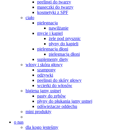
peelingi do twarzy
maseczki do twarzy
kosmetyki z SPF
ciało
pielęgnacja
nawilżanie
mycie i kąpiel
żele pod prysznic
płyny do kąpieli
pielęgnacja dłoni
pielęgnacja dłoni
suplementy diety
włosy i skóra głowy
szampony
odżywki
peelingi do skóry głowy
wcierki do włosów
higiena jamy ustnej
pasty do zębów
płyny do płukania jamy ustnej
odświeżacze oddechu
mini produkty
o nas
dla kogo jesteśmy