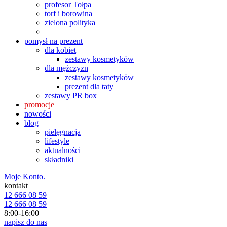
profesor Tołpa
torf i borowina
zielona polityka
pomysł na prezent
dla kobiet
zestawy kosmetyków
dla mężczyzn
zestawy kosmetyków
prezent dla taty
zestawy PR box
promocje
nowości
blog
pielęgnacja
lifestyle
aktualności
składniki
Moje Konto.
kontakt
12 666 08 59
12 666 08 59
8:00-16:00
napisz do nas