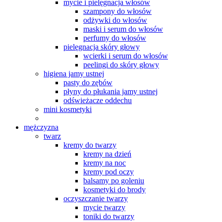
mycie i pielęgnacja włosów
szampony do włosów
odżywki do włosów
maski i serum do włosów
perfumy do włosów
pielęgnacja skóry głowy
wcierki i serum do włosów
peelingi do skóry głowy
higiena jamy ustnej
pasty do zębów
płyny do płukania jamy ustnej
odświeżacze oddechu
mini kosmetyki
mężczyzna
twarz
kremy do twarzy
kremy na dzień
kremy na noc
kremy pod oczy
balsamy po goleniu
kosmetyki do brody
oczyszczanie twarzy
mycie twarzy
toniki do twarzy