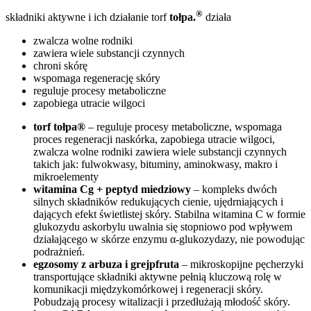
®
składniki aktywne i ich działanie
torf
tołpa.
działa
zwalcza wolne rodniki
zawiera wiele substancji czynnych
chroni skórę
wspomaga regenerację skóry
reguluje procesy metaboliczne
zapobiega utracie wilgoci
torf tołpa®
– reguluje procesy metaboliczne, wspomaga
proces regeneracji naskórka, zapobiega utracie wilgoci,
zwalcza wolne rodniki zawiera wiele substancji czynnych
takich jak: fulwokwasy, bituminy, aminokwasy, makro i
mikroelementy
witamina Cg + peptyd miedziowy
– kompleks dwóch
silnych składników redukujących cienie, ujędrniających i
dających efekt świetlistej skóry. Stabilna witamina C w formie
glukozydu askorbylu uwalnia się stopniowo pod wpływem
działającego w skórze enzymu α-glukozydazy, nie powodując
podrażnień.
egzosomy z arbuza i grejpfruta
– mikroskopijne pęcherzyki
transportujące składniki aktywne pełnią kluczową rolę w
komunikacji międzykomórkowej i regeneracji skóry.
Pobudzają procesy witalizacji i przedłużają młodość skóry.