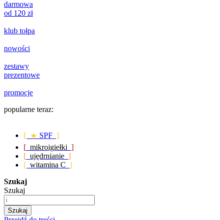
darmowa
od 120 zł
klub tołpa
nowości
zestawy
prezentowe
promocje
popularne teraz:
[ ☀️
SPF
]
[
mikroigiełki
]
[
ujędrnianie
]
[
witamina C
]
Szukaj
Szukaj
Szukaj
Przejdź do treści