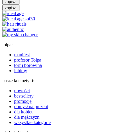
zapisz.
zapisz.
tołpa:
manifest
profesor Tołpa
torf i borowina
lubimy
nasze kosmetyki:
nowości
bestsellery
promocje
pomysł na prezent
dla kobiet
dla mężczyzn
wszystkie kategorie