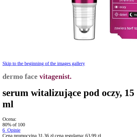
Skip to the beginning of the images gallery
dermo face
vitagenist.
serum witalizujące pod oczy, 15
ml
Ocena:
80
% of
100
6
Opinie
Cena promocyjna
31,36 zł
cena regularna:
63,99 zł