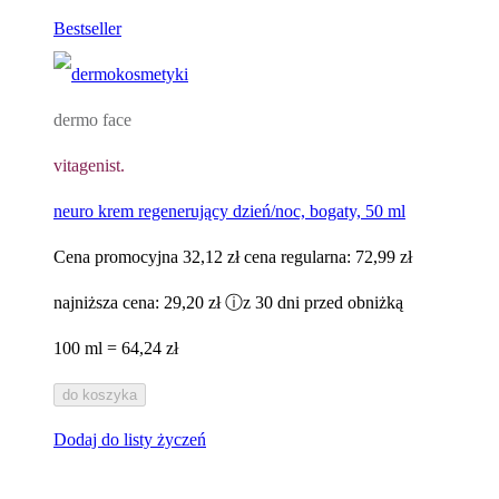
Bestseller
dermo face
vitagenist.
neuro krem regenerujący dzień/noc, bogaty, 50 ml
Cena promocyjna
32,12 zł
cena regularna:
72,99 zł
najniższa cena:
29,20 zł
ⓘ
z 30 dni przed obniżką
100 ml = 64,24 zł
do koszyka
Dodaj do listy życzeń