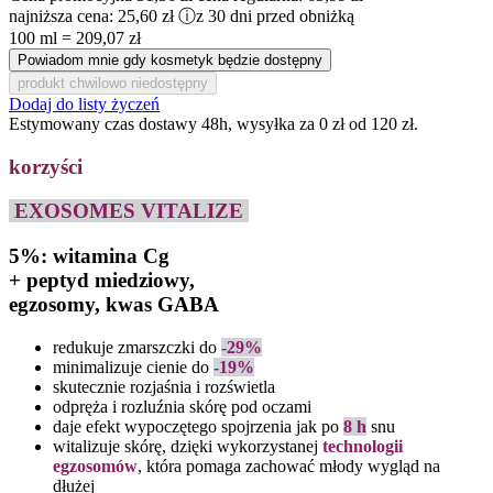
najniższa cena:
25,60 zł
ⓘ
z 30 dni przed obniżką
100 ml = 209,07 zł
Powiadom mnie gdy kosmetyk będzie dostępny
produkt chwilowo niedostępny
Dodaj do listy życzeń
Estymowany czas dostawy 48h, wysyłka za 0 zł od 120 zł.
korzyści
EXOSOMES VITALIZE
5%: witamina Cg
+ peptyd miedziowy,
egzosomy, kwas GABA
redukuje zmarszczki do
-29%
minimalizuje cienie do
-19%
skutecznie rozjaśnia i rozświetla
odpręża i rozluźnia skórę pod oczami
daje efekt wypoczętego spojrzenia jak po
8 h
snu
witalizuje skórę, dzięki wykorzystanej
technologii
egzosomów
, która pomaga zachować młody wygląd na
dłużej