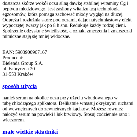
dostarcza skórze wokół oczu silną dawkę stabilnej witaminy Cg i
peptydu miedziowego. Jest zasilony witalizującą technologią
egzosomów, która pomaga zachować młody wygląd na dłużej.
Odpręża i rozluźnia skórę pod oczami, dając natychmiastowy efekt
wypoczętej twarzy jak po 8 h snu. Redukuje każdy rodzaj cieni.
Spojrzenie odzyskuje świetlistość, a oznaki zmęczenia i zmarszczki
mimiczne stają się mniej widoczne.
EAN: 5903900967167
Producent:
Bielenda Group S.A.
ul. Fabryczna 20
31-553 Kraków
sposób użycia
nanieś serum na okolice oczu przy użyciu wbudowanego w
tubę chłodzącego aplikatora. Delikatnie wmasuj okrężnymi ruchami
od wewnętrznych do zewnętrznych kącików. Możesz również
nałożyć serum na powieki i łuk brwiowy. Stosuj codziennie rano i
wieczorem.
małe wielkie składniki