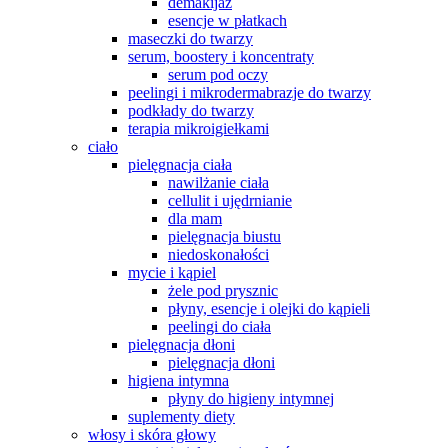
demakijaż
esencje w płatkach
maseczki do twarzy
serum, boostery i koncentraty
serum pod oczy
peelingi i mikrodermabrazje do twarzy
podkłady do twarzy
terapia mikroigiełkami
ciało
pielęgnacja ciała
nawilżanie ciała
cellulit i ujędrnianie
dla mam
pielęgnacja biustu
niedoskonałości
mycie i kąpiel
żele pod prysznic
płyny, esencje i olejki do kąpieli
peelingi do ciała
pielęgnacja dłoni
pielęgnacja dłoni
higiena intymna
płyny do higieny intymnej
suplementy diety
włosy i skóra głowy