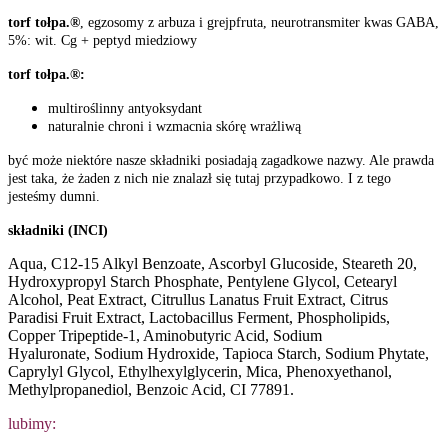
torf tołpa.®
, egzosomy z arbuza i grejpfruta, neurotransmiter kwas GABA,
5%: wit. Cg + peptyd miedziowy
torf tołpa.®:
multiroślinny antyoksydant
naturalnie chroni i wzmacnia skórę wrażliwą
być może niektóre nasze składniki posiadają zagadkowe nazwy. Ale prawda
jest taka, że żaden z nich nie znalazł się tutaj przypadkowo. I z tego
jesteśmy dumni.
składniki (INCI)
Aqua, C12-15 Alkyl Benzoate, Ascorbyl Glucoside, Steareth 20,
Hydroxypropyl Starch Phosphate, Pentylene Glycol, Cetearyl
Alcohol, Peat Extract, Citrullus Lanatus Fruit Extract, Citrus
Paradisi Fruit Extract, Lactobacillus Ferment, Phospholipids,
Copper Tripeptide-1, Aminobutyric Acid, Sodium
Hyaluronate, Sodium Hydroxide, Tapioca Starch, Sodium Phytate,
Caprylyl Glycol, Ethylhexylglycerin, Mica, Phenoxyethanol,
Methylpropanediol, Benzoic Acid, CI 77891.
lubimy: