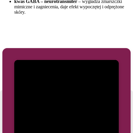
kwas GABA – neurotransmiter
– wygładza zmarszczki
mimiczne i zagniecenia, daje efekt wypoczętej i odprężone
skóry.