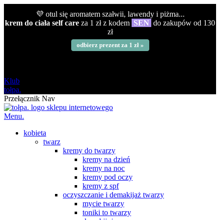
💜 otul się aromatem szałwii, lawendy i piżma...
krem do ciała self care
za 1 zł z kodem
SEN
do zakupów od 130
zł
odbierz prezent za 1 zł »
darmowa
od 120 zł
Klub
tołpa.
Przełącznik Nav
Menu.
kobieta
twarz
kremy do twarzy
kremy na dzień
kremy na noc
kremy pod oczy
kremy z spf
oczyszczanie i demakijaż twarzy
mycie twarzy
toniki to twarzy