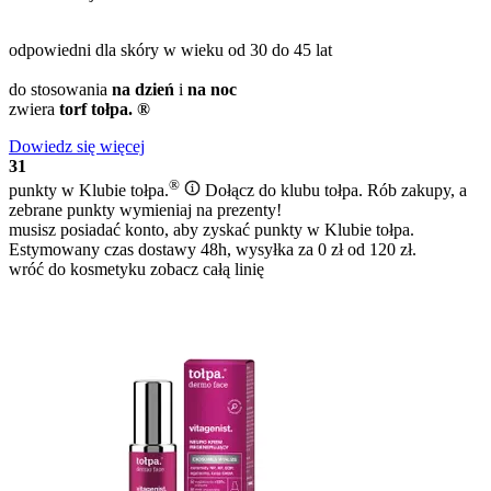
odpowiedni dla skóry w wieku od 30 do 45 lat
do stosowania
na dzień
i
na noc
zwiera
torf tołpa. ®
Dowiedz się więcej
31
®
punkty w Klubie
tołpa.
Dołącz do klubu tołpa. Rób zakupy, a
zebrane punkty wymieniaj na prezenty!
musisz posiadać konto, aby zyskać punkty w Klubie tołpa.
Estymowany czas dostawy 48h, wysyłka za 0 zł od 120 zł.
wróć do kosmetyku
zobacz całą linię