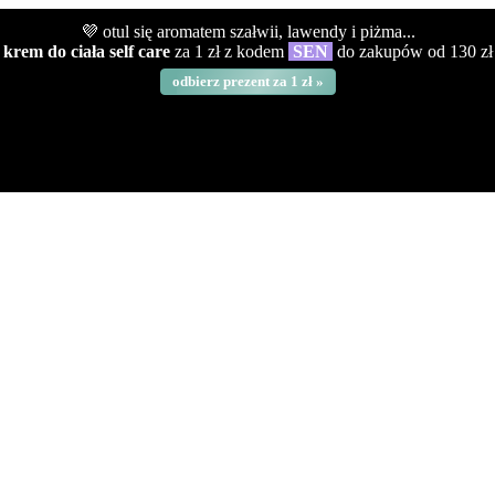
💜 otul się aromatem szałwii, lawendy i piżma...
krem do ciała self care
za 1 zł z kodem
SEN
do zakupów od 130 zł
odbierz prezent za 1 zł »