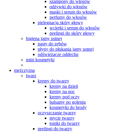
szampony do włosów
odżywki do włosów
maski i serum do włosów
perfumy do włosów
pielęgnacja skóry głowy
wcierki i serum do włosów
peelingi do skóry głowy
higiena jamy ustnej
pasty do zębów
płyny do płukania jamy ustnej
odświeżacze oddechu
mini kosmetyki
mężczyzna
twarz
kremy do twarzy
kremy na dzień
kremy na noc
kremy pod oczy
balsamy po goleniu
kosmetyki do brody
oczyszczanie twarzy
mycie twarzy
toniki do twarzy
peelingi do twarzy