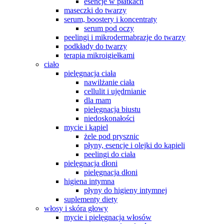
esencje w płatkach
maseczki do twarzy
serum, boostery i koncentraty
serum pod oczy
peelingi i mikrodermabrazje do twarzy
podkłady do twarzy
terapia mikroigiełkami
ciało
pielęgnacja ciała
nawilżanie ciała
cellulit i ujędrnianie
dla mam
pielęgnacja biustu
niedoskonałości
mycie i kąpiel
żele pod prysznic
płyny, esencje i olejki do kąpieli
peelingi do ciała
pielęgnacja dłoni
pielęgnacja dłoni
higiena intymna
płyny do higieny intymnej
suplementy diety
włosy i skóra głowy
mycie i pielęgnacja włosów