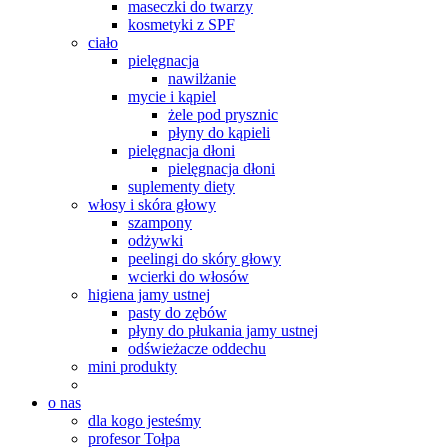
maseczki do twarzy
kosmetyki z SPF
ciało
pielęgnacja
nawilżanie
mycie i kąpiel
żele pod prysznic
płyny do kąpieli
pielęgnacja dłoni
pielęgnacja dłoni
suplementy diety
włosy i skóra głowy
szampony
odżywki
peelingi do skóry głowy
wcierki do włosów
higiena jamy ustnej
pasty do zębów
płyny do płukania jamy ustnej
odświeżacze oddechu
mini produkty
o nas
dla kogo jesteśmy
profesor Tołpa