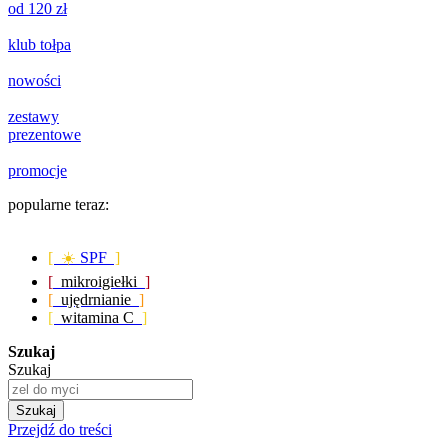
od 120 zł
klub tołpa
nowości
zestawy
prezentowe
promocje
popularne teraz:
[ ☀️
SPF
]
[
mikroigiełki
]
[
ujędrnianie
]
[
witamina C
]
Szukaj
Szukaj
Szukaj
Przejdź do treści