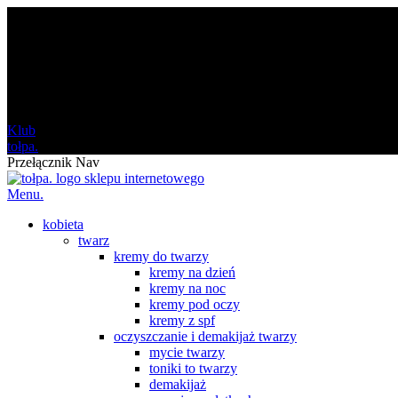
darmowa
od 120 zł
Klub
tołpa.
Przełącznik Nav
Menu.
kobieta
twarz
kremy do twarzy
kremy na dzień
kremy na noc
kremy pod oczy
kremy z spf
oczyszczanie i demakijaż twarzy
mycie twarzy
toniki to twarzy
demakijaż