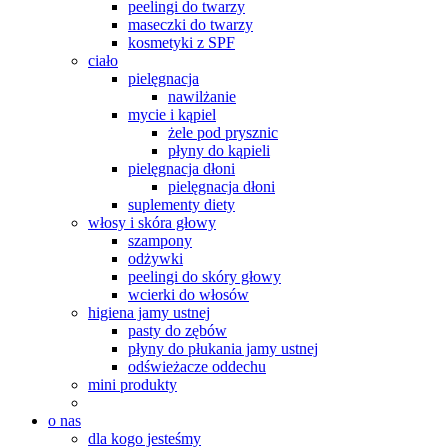
peelingi do twarzy
maseczki do twarzy
kosmetyki z SPF
ciało
pielęgnacja
nawilżanie
mycie i kąpiel
żele pod prysznic
płyny do kąpieli
pielęgnacja dłoni
pielęgnacja dłoni
suplementy diety
włosy i skóra głowy
szampony
odżywki
peelingi do skóry głowy
wcierki do włosów
higiena jamy ustnej
pasty do zębów
płyny do płukania jamy ustnej
odświeżacze oddechu
mini produkty
o nas
dla kogo jesteśmy