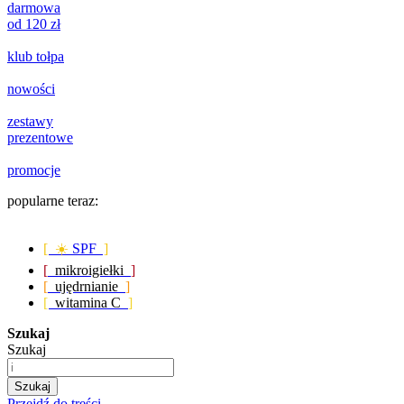
darmowa
od 120 zł
klub tołpa
nowości
zestawy
prezentowe
promocje
popularne teraz:
[ ☀️
SPF
]
[
mikroigiełki
]
[
ujędrnianie
]
[
witamina C
]
Szukaj
Szukaj
Szukaj
Przejdź do treści