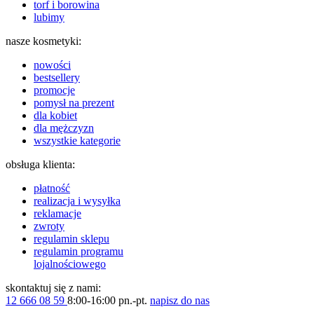
torf i borowina
lubimy
nasze kosmetyki:
nowości
bestsellery
promocje
pomysł na prezent
dla kobiet
dla mężczyzn
wszystkie kategorie
obsługa klienta:
płatność
realizacja i wysyłka
reklamacje
zwroty
regulamin sklepu
regulamin programu
lojalnościowego
skontaktuj się z nami:
12 666 08 59
8:00-16:00 pn.-pt.
napisz do nas