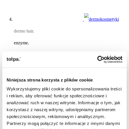
dermo hair.
enzyme.
oczyszczający szampon DEEP CLEAN, 300 ml
Cena promocyjna
14,83 zł
cena regularna:
27,99 zł
najniższa cena:
14,83 zł
ⓘ
z 30 dni przed obniżką
Niniejsza strona korzysta z plików cookie
Wykorzystujemy pliki cookie do spersonalizowania treści
100 ml = 4,94 zł
i reklam, aby oferować funkcje społecznościowe i
Brak w magazynie
analizować ruch w naszej witrynie. Informacje o tym, jak
korzystasz z naszej witryny, udostępniamy partnerom
Dodaj do listy życzeń
społecznościowym, reklamowym i analitycznym.
Partnerzy mogą połączyć te informacje z innymi danymi