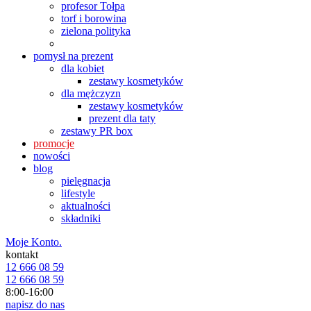
profesor Tołpa
torf i borowina
zielona polityka
pomysł na prezent
dla kobiet
zestawy kosmetyków
dla mężczyzn
zestawy kosmetyków
prezent dla taty
zestawy PR box
promocje
nowości
blog
pielęgnacja
lifestyle
aktualności
składniki
Moje Konto.
kontakt
12 666 08 59
12 666 08 59
8:00-16:00
napisz do nas