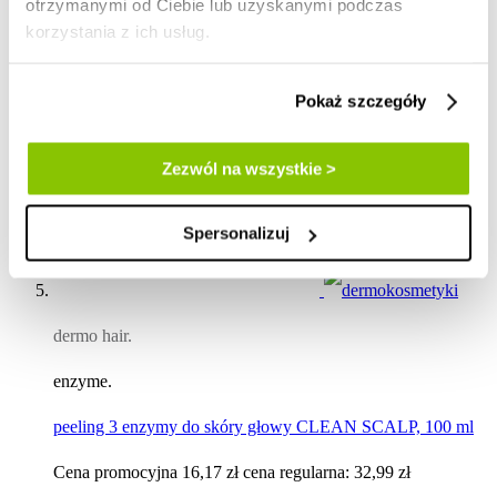
otrzymanymi od Ciebie lub uzyskanymi podczas
korzystania z ich usług.
Pokaż szczegóły
Zezwól na wszystkie >
Spersonalizuj
dermo hair.
enzyme.
peeling 3 enzymy do skóry głowy CLEAN SCALP, 100 ml
Cena promocyjna
16,17 zł
cena regularna:
32,99 zł