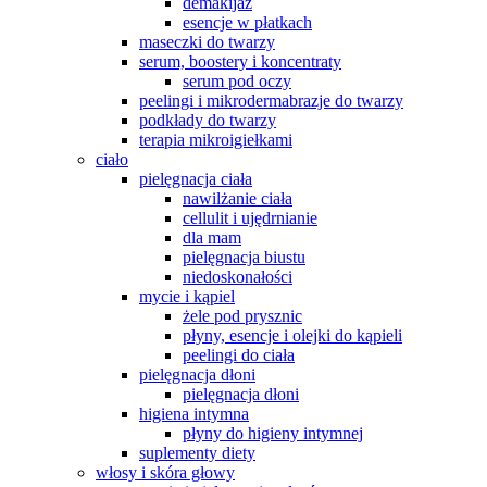
demakijaż
esencje w płatkach
maseczki do twarzy
serum, boostery i koncentraty
serum pod oczy
peelingi i mikrodermabrazje do twarzy
podkłady do twarzy
terapia mikroigiełkami
ciało
pielęgnacja ciała
nawilżanie ciała
cellulit i ujędrnianie
dla mam
pielęgnacja biustu
niedoskonałości
mycie i kąpiel
żele pod prysznic
płyny, esencje i olejki do kąpieli
peelingi do ciała
pielęgnacja dłoni
pielęgnacja dłoni
higiena intymna
płyny do higieny intymnej
suplementy diety
włosy i skóra głowy