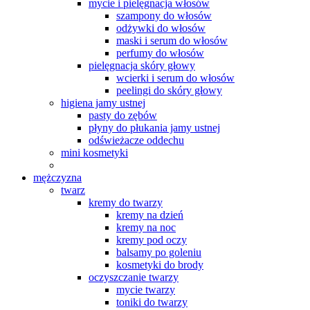
mycie i pielęgnacja włosów
szampony do włosów
odżywki do włosów
maski i serum do włosów
perfumy do włosów
pielęgnacja skóry głowy
wcierki i serum do włosów
peelingi do skóry głowy
higiena jamy ustnej
pasty do zębów
płyny do płukania jamy ustnej
odświeżacze oddechu
mini kosmetyki
mężczyzna
twarz
kremy do twarzy
kremy na dzień
kremy na noc
kremy pod oczy
balsamy po goleniu
kosmetyki do brody
oczyszczanie twarzy
mycie twarzy
toniki do twarzy