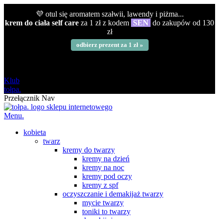
💜 otul się aromatem szałwii, lawendy i piżma...
krem do ciała self care
za 1 zł z kodem
SEN
do zakupów od 130
zł
odbierz prezent za 1 zł »
darmowa
od 120 zł
Klub
tołpa.
Przełącznik Nav
Menu.
kobieta
twarz
kremy do twarzy
kremy na dzień
kremy na noc
kremy pod oczy
kremy z spf
oczyszczanie i demakijaż twarzy
mycie twarzy
toniki to twarzy