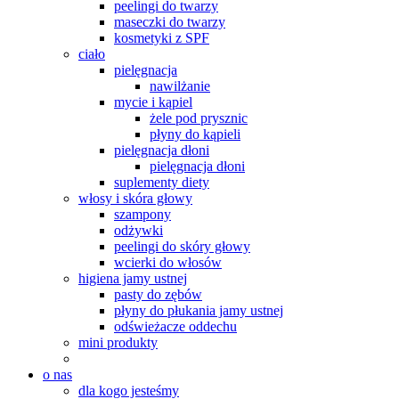
peelingi do twarzy
maseczki do twarzy
kosmetyki z SPF
ciało
pielęgnacja
nawilżanie
mycie i kąpiel
żele pod prysznic
płyny do kąpieli
pielęgnacja dłoni
pielęgnacja dłoni
suplementy diety
włosy i skóra głowy
szampony
odżywki
peelingi do skóry głowy
wcierki do włosów
higiena jamy ustnej
pasty do zębów
płyny do płukania jamy ustnej
odświeżacze oddechu
mini produkty
o nas
dla kogo jesteśmy