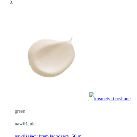
green
nawilżanie.
nawilżający krem łagodzący, 50 ml