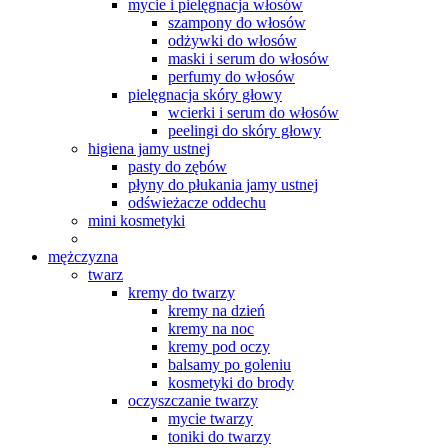
mycie i pielęgnacja włosów
szampony do włosów
odżywki do włosów
maski i serum do włosów
perfumy do włosów
pielęgnacja skóry głowy
wcierki i serum do włosów
peelingi do skóry głowy
higiena jamy ustnej
pasty do zębów
płyny do płukania jamy ustnej
odświeżacze oddechu
mini kosmetyki
mężczyzna
twarz
kremy do twarzy
kremy na dzień
kremy na noc
kremy pod oczy
balsamy po goleniu
kosmetyki do brody
oczyszczanie twarzy
mycie twarzy
toniki do twarzy