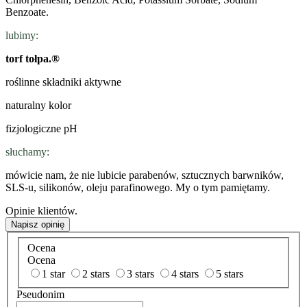
Benzoate.
lubimy:
torf tołpa.®
roślinne składniki aktywne
naturalny kolor
fizjologiczne pH
słuchamy:
mówicie nam, że nie lubicie parabenów, sztucznych barwników,
SLS-u, silikonów, oleju parafinowego. My o tym pamiętamy.
Opinie klientów.
Napisz opinię
Ocena
Ocena
1 star
2 stars
3 stars
4 stars
5 stars
Pseudonim