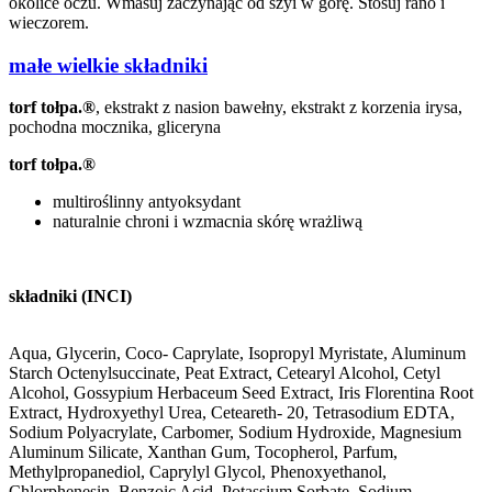
okolice oczu. Wmasuj zaczynając od szyi w górę. Stosuj rano i
wieczorem.
małe wielkie składniki
torf tołpa.®
, ekstrakt z nasion bawełny, ekstrakt z korzenia irysa,
pochodna mocznika, gliceryna
torf tołpa.®
multiroślinny antyoksydant
naturalnie chroni i wzmacnia skórę wrażliwą
składniki (INCI)
Aqua, Glycerin, Coco- Caprylate, Isopropyl Myristate, Aluminum
Starch Octenylsuccinate, Peat Extract, Cetearyl Alcohol, Cetyl
Alcohol, Gossypium Herbaceum Seed Extract, Iris Florentina Root
Extract, Hydroxyethyl Urea, Ceteareth- 20, Tetrasodium EDTA,
Sodium Polyacrylate, Carbomer, Sodium Hydroxide, Magnesium
Aluminum Silicate, Xanthan Gum, Tocopherol, Parfum,
Methylpropanediol, Caprylyl Glycol, Phenoxyethanol,
Chlorphenesin, Benzoic Acid, Potassium Sorbate, Sodium