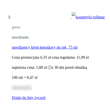
green
nawilżanie.
nawilżający krem łagodzący do rąk, 75 ml
Cena promocyjna
6,35 zł
cena regularna:
11,99 zł
najniższa cena:
5,88 zł
ⓘ
z 30 dni przed obniżką
100 ml = 8,47 zł
do koszyka
Dodaj do listy życzeń