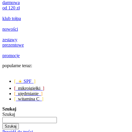
darmowa
od 120 zł
klub tołpa
nowości
zestawy
prezentowe
promocje
popularne teraz:
[ ☀️
SPF
]
[
mikroigiełki
]
[
ujędrnianie
]
[
witamina C
]
Szukaj
Szukaj
Szukaj
Przejdź do treści