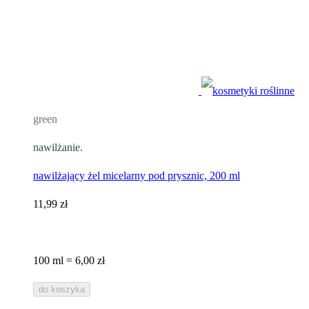
green
nawilżanie.
nawilżający żel micelarny pod prysznic, 200 ml
11,99 zł
100 ml = 6,00 zł
do koszyka