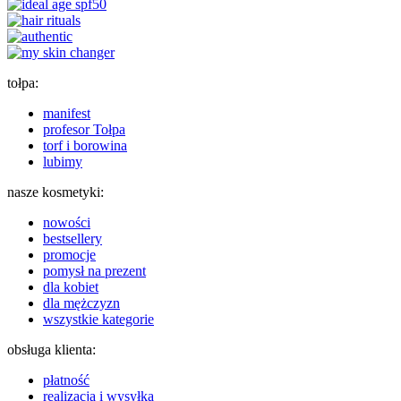
tołpa:
manifest
profesor Tołpa
torf i borowina
lubimy
nasze kosmetyki:
nowości
bestsellery
promocje
pomysł na prezent
dla kobiet
dla mężczyzn
wszystkie kategorie
obsługa klienta:
płatność
realizacja i wysyłka