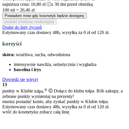
najniższa cena:
10,80 zł
ⓘ
z 30 dni przed obniżką
100 ml = 26,46 zł
Powiadom mnie gdy kosmetyk będzie dostępny
produkt chwilowo niedostępny
Dodaj do listy życzeń
Estymowany czas dostawy 48h, wysyłka za 0 zł od 120 zł.
korzyści
skóra:
wrażliwa, sucha, odwodniona
intensywnie nawilża, uelastycznia i wygładza
bawełna i irys
Dowiedz się więcej
13
®
punkty w Klubie
tołpa.
Dołącz do klubu tołpa. Rób zakupy, a
zebrane punkty wymieniaj na prezenty!
musisz posiadać konto, aby zyskać punkty w Klubie tołpa.
Estymowany czas dostawy 48h, wysyłka za 0 zł od 120 zł.
wróć do kosmetyku
zobacz całą linię