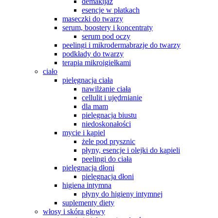
demakijaż
esencje w płatkach
maseczki do twarzy
serum, boostery i koncentraty
serum pod oczy
peelingi i mikrodermabrazje do twarzy
podkłady do twarzy
terapia mikroigiełkami
ciało
pielęgnacja ciała
nawilżanie ciała
cellulit i ujędrnianie
dla mam
pielęgnacja biustu
niedoskonałości
mycie i kąpiel
żele pod prysznic
płyny, esencje i olejki do kąpieli
peelingi do ciała
pielęgnacja dłoni
pielęgnacja dłoni
higiena intymna
płyny do higieny intymnej
suplementy diety
włosy i skóra głowy