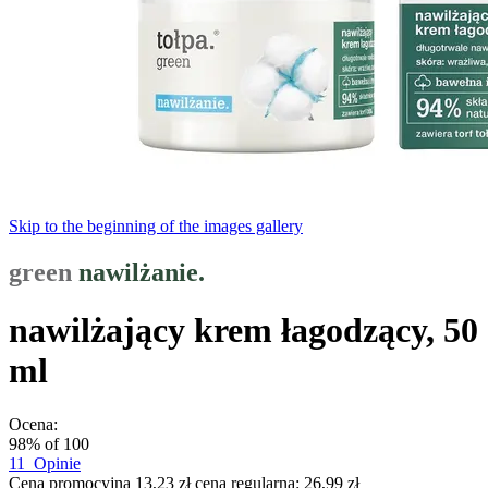
Skip to the beginning of the images gallery
green
nawilżanie.
nawilżający krem łagodzący, 50
ml
Ocena:
98
% of
100
11
Opinie
Cena promocyjna
13,23 zł
cena regularna:
26,99 zł