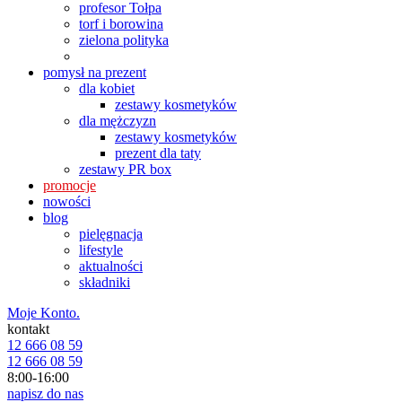
profesor Tołpa
torf i borowina
zielona polityka
pomysł na prezent
dla kobiet
zestawy kosmetyków
dla mężczyzn
zestawy kosmetyków
prezent dla taty
zestawy PR box
promocje
nowości
blog
pielęgnacja
lifestyle
aktualności
składniki
Moje Konto.
kontakt
12 666 08 59
12 666 08 59
8:00-16:00
napisz do nas