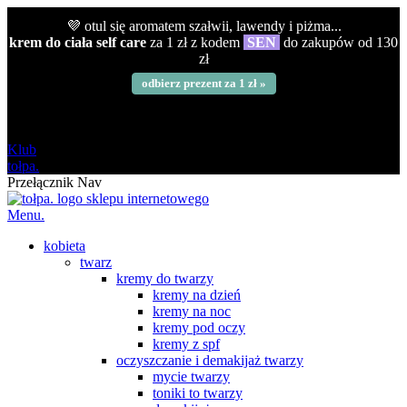
💜 otul się aromatem szałwii, lawendy i piżma...
krem do ciała self care
za 1 zł z kodem
SEN
do zakupów od 130
zł
odbierz prezent za 1 zł »
darmowa
od 120 zł
Klub
tołpa.
Przełącznik Nav
Menu.
kobieta
twarz
kremy do twarzy
kremy na dzień
kremy na noc
kremy pod oczy
kremy z spf
oczyszczanie i demakijaż twarzy
mycie twarzy
toniki to twarzy