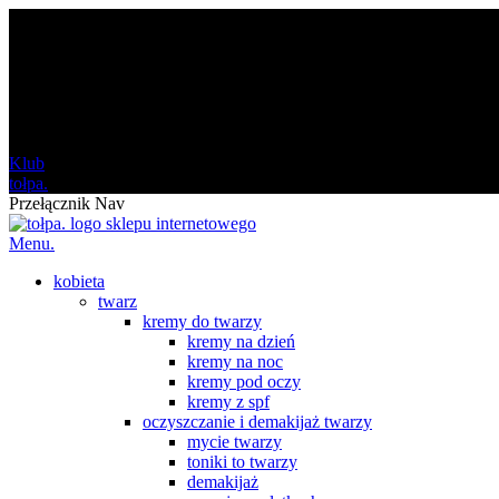
darmowa
od 120 zł
Klub
tołpa.
Przełącznik Nav
Menu.
kobieta
twarz
kremy do twarzy
kremy na dzień
kremy na noc
kremy pod oczy
kremy z spf
oczyszczanie i demakijaż twarzy
mycie twarzy
toniki to twarzy
demakijaż