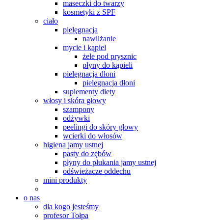
maseczki do twarzy
kosmetyki z SPF
ciało
pielęgnacja
nawilżanie
mycie i kąpiel
żele pod prysznic
płyny do kąpieli
pielęgnacja dłoni
pielęgnacja dłoni
suplementy diety
włosy i skóra głowy
szampony
odżywki
peelingi do skóry głowy
wcierki do włosów
higiena jamy ustnej
pasty do zębów
płyny do płukania jamy ustnej
odświeżacze oddechu
mini produkty
o nas
dla kogo jesteśmy
profesor Tołpa