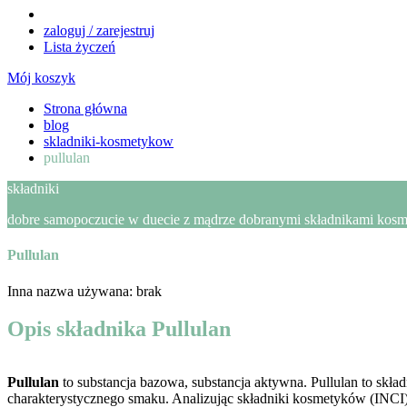
zaloguj / zarejestruj
Lista życzeń
Mój koszyk
Strona główna
blog
skladniki-kosmetykow
pullulan
składniki
dobre samopoczucie w duecie z mądrze dobranymi składnikami kosmet
Pullulan
Inna nazwa używana: brak
Opis składnika Pullulan
Pullulan
to s
ubstancja bazowa, substancja a
ktywna.
Pullulan
to skła
charakterystycznego smaku. Analizując składniki kosmetyków (INCI)