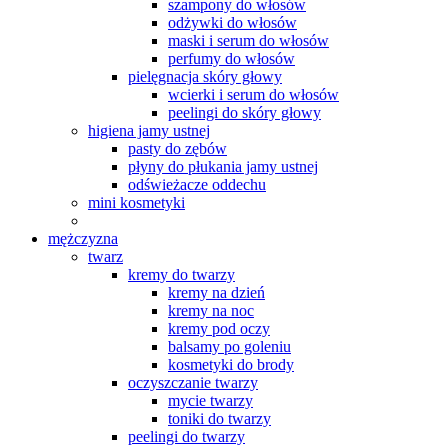
szampony do włosów
odżywki do włosów
maski i serum do włosów
perfumy do włosów
pielęgnacja skóry głowy
wcierki i serum do włosów
peelingi do skóry głowy
higiena jamy ustnej
pasty do zębów
płyny do płukania jamy ustnej
odświeżacze oddechu
mini kosmetyki
mężczyzna
twarz
kremy do twarzy
kremy na dzień
kremy na noc
kremy pod oczy
balsamy po goleniu
kosmetyki do brody
oczyszczanie twarzy
mycie twarzy
toniki do twarzy
peelingi do twarzy