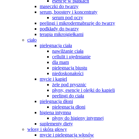
esencje w płatkach
maseczki do twarzy
serum, boostery i koncentraty
serum pod oczy
peelingi i mikrodermabrazje do twarzy
podkłady do twarzy
terapia mikroigiełkami
ciało
pielęgnacja ciała
nawilżanie ciała
cellulit i ujędrnianie
dla mam
pielęgnacja biustu
niedoskonałości
mycie i kąpiel
żele pod prysznic
płyny, esencje i olejki do kąpieli
peelingi do ciała
pielęgnacja dłoni
pielęgnacja dłoni
higiena intymna
płyny do higieny intymnej
suplementy diety
włosy i skóra głowy
mycie i pielęgnacja włosów