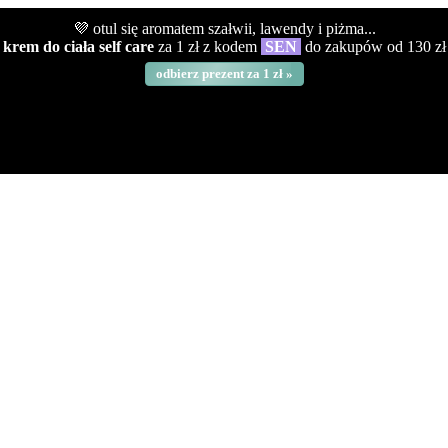
💜 otul się aromatem szałwii, lawendy i piżma...
krem do ciała self care
za 1 zł z kodem
SEN
do zakupów od 130 zł
odbierz prezent za 1 zł »