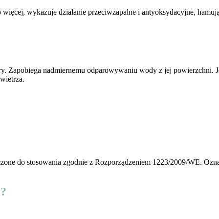
o więcej, wykazuje działanie przeciwzapalne i antyoksydacyjne, hamu
ry. Zapobiega nadmiernemu odparowywaniu wody z jej powierzchni. Jest
wietrza.
zone do stosowania zgodnie z Rozporządzeniem 1223/2009/WE. Oznacz
 ?