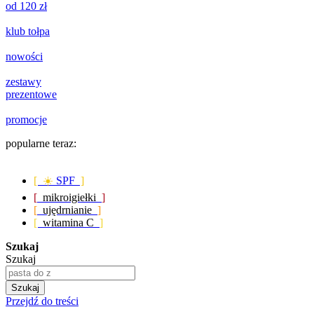
od 120 zł
klub tołpa
nowości
zestawy
prezentowe
promocje
popularne teraz:
[ ☀️
SPF
]
[
mikroigiełki
]
[
ujędrnianie
]
[
witamina C
]
Szukaj
Szukaj
Szukaj
Przejdź do treści