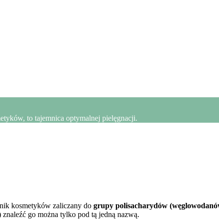
yków, to tajemnica optymalnej pielęgnacji.
dnik kosmetyków zaliczany do
grupy polisacharydów (węglowodan
 znaleźć go można tylko pod tą jedną nazwą.