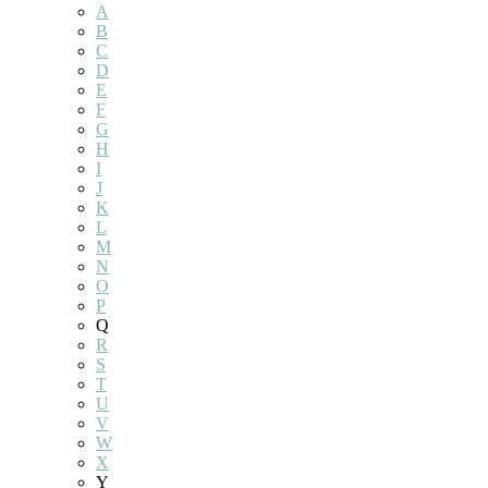
A
B
C
D
E
F
G
H
I
J
K
L
M
N
O
P
Q
R
S
T
U
V
W
X
Y