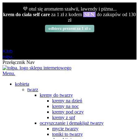
💜 otul się aromatem szałwii, lawendy i piżma...
krem do ciała self care
za 1 zł z kodem
SEN
do zakupów od 130
zł
odbierz prezent za 1 zł »
darmowa
od 120 zł
Klub
tołpa.
Przełącznik Nav
Menu.
kobieta
twarz
kremy do twarzy
kremy na dzień
kremy na noc
kremy pod oczy
kremy z spf
oczyszczanie i demakijaż twarzy
mycie twarzy
toniki to twarzy