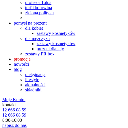
profesor Tołpa
torf i borowina
zielona polityka
pomysł na prezent
dla kobiet
zestawy kosmetyków
dla mężczyzn
zestawy kosmetyków
prezent dla taty
zestawy PR box
promocje
nowości
blog
pielęgnacja
lifestyle
aktualności
składniki
Moje Konto.
kontakt
12 666 08 59
12 666 08 59
8:00-16:00
napisz do nas