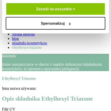
Zezwól na wszystkie >
zaloguj / zarejestruj
Lista życzeń
Spersonalizuj
Mój koszyk
Strona główna
blog
skladniki-kosmetykow
ethylhexyl-triazone
składniki
dobre samopoczucie w duecie z mądrze dobranymi składnikami
kosmetyków, to tajemnica optymalnej pielęgnacji.
Ethylhexyl Triazone
Inna nazwa używana:
Opis składnika Ethylhexyl Triazone
Filtr UV