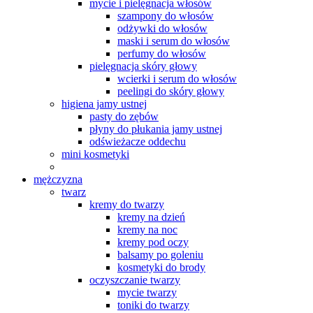
mycie i pielęgnacja włosów
szampony do włosów
odżywki do włosów
maski i serum do włosów
perfumy do włosów
pielęgnacja skóry głowy
wcierki i serum do włosów
peelingi do skóry głowy
higiena jamy ustnej
pasty do zębów
płyny do płukania jamy ustnej
odświeżacze oddechu
mini kosmetyki
mężczyzna
twarz
kremy do twarzy
kremy na dzień
kremy na noc
kremy pod oczy
balsamy po goleniu
kosmetyki do brody
oczyszczanie twarzy
mycie twarzy
toniki do twarzy