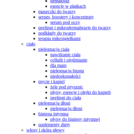
demakijaż
esencje w płatkach
maseczki do twarzy
serum, boostery i koncentraty
serum pod oczy
peelingi i mikrodermabrazje do twarzy
podkłady do twarzy
terapia mikroigiełkami
ciało
pielęgnacja ciała
nawilżanie ciała
cellulit i ujędrnianie
dla mam
pielęgnacja biustu
niedoskonałości
mycie i kąpiel
żele pod prysznic
płyny, esencje i olejki do kąpieli
peelingi do ciała
pielęgnacja dłoni
pielęgnacja dłoni
higiena intymna
płyny do higieny intymnej
suplementy diety
włosy i skóra głowy