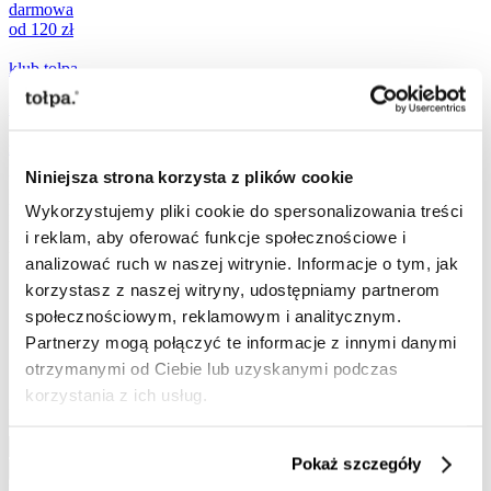
darmowa
od 120 zł
klub tołpa
nowości
zestawy
prezentowe
Niniejsza strona korzysta z plików cookie
promocje
Wykorzystujemy pliki cookie do spersonalizowania treści
i reklam, aby oferować funkcje społecznościowe i
popularne teraz:
analizować ruch w naszej witrynie. Informacje o tym, jak
korzystasz z naszej witryny, udostępniamy partnerom
[ ☀️
SPF
]
społecznościowym, reklamowym i analitycznym.
[
mikroigiełki
]
Partnerzy mogą połączyć te informacje z innymi danymi
[
ujędrnianie
]
[
witamina C
]
otrzymanymi od Ciebie lub uzyskanymi podczas
korzystania z ich usług.
Szukaj
Szukaj
Pokaż szczegóły
Szukaj
Przejdź do treści