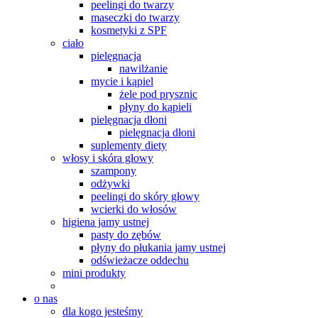
peelingi do twarzy
maseczki do twarzy
kosmetyki z SPF
ciało
pielęgnacja
nawilżanie
mycie i kąpiel
żele pod prysznic
płyny do kąpieli
pielęgnacja dłoni
pielęgnacja dłoni
suplementy diety
włosy i skóra głowy
szampony
odżywki
peelingi do skóry głowy
wcierki do włosów
higiena jamy ustnej
pasty do zębów
płyny do płukania jamy ustnej
odświeżacze oddechu
mini produkty
o nas
dla kogo jesteśmy