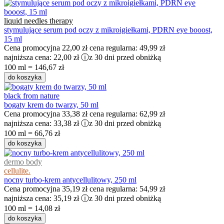
liquid needles therapy
stymulujące serum pod oczy z mikroigiełkami, PDRN eye booost,
15 ml
Cena promocyjna
22,00 zł
cena regularna:
49,99 zł
najniższa cena:
22,00 zł
ⓘ
z 30 dni przed obniżką
100 ml = 146,67 zł
do koszyka
black from nature
bogaty krem do twarzy, 50 ml
Cena promocyjna
33,38 zł
cena regularna:
62,99 zł
najniższa cena:
33,38 zł
ⓘ
z 30 dni przed obniżką
100 ml = 66,76 zł
do koszyka
dermo body
cellulite.
nocny turbo-krem antycellulitowy, 250 ml
Cena promocyjna
35,19 zł
cena regularna:
54,99 zł
najniższa cena:
35,19 zł
ⓘ
z 30 dni przed obniżką
100 ml = 14,08 zł
do koszyka