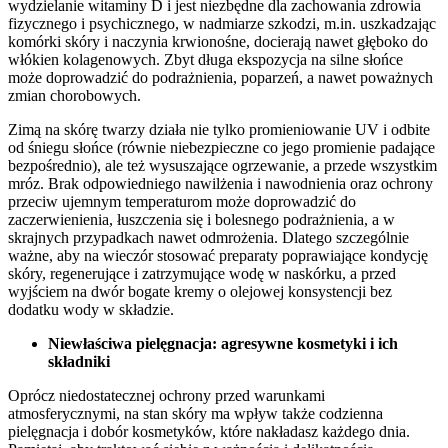
wydzielanie witaminy D i jest niezbędne dla zachowania zdrowia
fizycznego i psychicznego, w nadmiarze szkodzi, m.in. uszkadzając
komórki skóry i naczynia krwionośne, docierają nawet głęboko do
włókien kolagenowych. Zbyt długa ekspozycja na silne słońce
może doprowadzić do podrażnienia, poparzeń, a nawet poważnych
zmian chorobowych.
Zimą na skórę twarzy działa nie tylko promieniowanie UV i odbite
od śniegu słońce (równie niebezpieczne co jego promienie padające
bezpośrednio), ale też wysuszające ogrzewanie, a przede wszystkim
mróz. Brak odpowiedniego nawilżenia i nawodnienia oraz ochrony
przeciw ujemnym temperaturom może doprowadzić do
zaczerwienienia, łuszczenia się i bolesnego podrażnienia, a w
skrajnych przypadkach nawet odmrożenia. Dlatego szczególnie
ważne, aby na wieczór stosować preparaty poprawiające kondycję
skóry, regenerujące i zatrzymujące wodę w naskórku, a przed
wyjściem na dwór bogate kremy o olejowej konsystencji bez
dodatku wody w składzie.
Niewłaściwa pielęgnacja: agresywne kosmetyki i ich
składniki
Oprócz niedostatecznej ochrony przed warunkami
atmosferycznymi, na stan skóry ma wpływ także codzienna
pielęgnacja i dobór kosmetyków, które nakładasz każdego dnia.