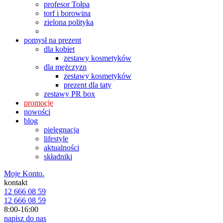
profesor Tołpa
torf i borowina
zielona polityka
pomysł na prezent
dla kobiet
zestawy kosmetyków
dla mężczyzn
zestawy kosmetyków
prezent dla taty
zestawy PR box
promocje
nowości
blog
pielęgnacja
lifestyle
aktualności
składniki
Moje Konto.
kontakt
12 666 08 59
12 666 08 59
8:00-16:00
napisz do nas