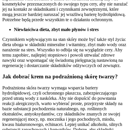
kosmetyków przeznaczonych do swojego typu cery, aby nie narażać
jej na kontakt ze składnikami i czynnikami zewnętrznymi, które
mogą jeszcze bardziej naruszać jej wrażliwą barierę hydrolipidową.
Potrzebne będą przede wszystkim te o działaniu ochronnym.
Niewłaściwa dieta, zbyt mało płynów i stres
Czynnikiem wpływającym na stan skóry może być także styl życia:
dieta uboga w składniki mineralne i witaminy, zbyt mało wody oraz
narażenie na stres. Wszystko to odbija się na wyglądzie cery. Aby
temu zapobiec, najlepiej stopniowo i powoli utrwalać zdrowe
nawyki oraz wspomagać się świadomą pielęgnacją nastawioną na
regenerację i dostarczanie składników odżywczych od zewnątrz.
Jak dobrać krem na podrażnioną skórę twarzy?
Podrażniona skóra twarzy wymaga wsparcia bariery
hydrolipidowej, czyli ochronnego płaszcza, zabezpieczającego
przed utratą wody z naskórka. Aby nie dopuścić do powstania
reakcji alergicznych, warto wybierać proste, przejrzyste składy na
bazie substancji pochodzenia naturalnego, np. roślinnych
ekstraktów, antyoksydantów, czy składników znanych ze swojej
regenerującej mocy, np. mocznika i jego pochodnych, miodu,
kwasu hialuronowego, echinacei. Lepiej unikać alkoholu, silnych
substancji zapachowych i barwników. Dobrze, aby składniki