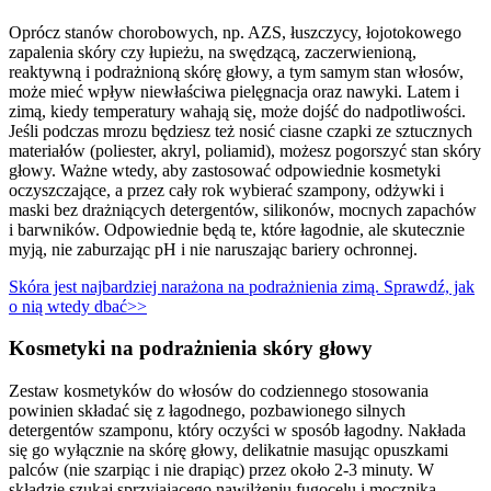
Oprócz stanów chorobowych, np. AZS, łuszczycy, łojotokowego
zapalenia skóry czy łupieżu, na swędzącą, zaczerwienioną,
reaktywną i podrażnioną skórę głowy, a tym samym stan włosów,
może mieć wpływ niewłaściwa pielęgnacja oraz nawyki. Latem i
zimą, kiedy temperatury wahają się, może dojść do nadpotliwości.
Jeśli podczas mrozu będziesz też nosić ciasne czapki ze sztucznych
materiałów (poliester, akryl, poliamid), możesz pogorszyć stan skóry
głowy. Ważne wtedy, aby zastosować odpowiednie kosmetyki
oczyszczające, a przez cały rok wybierać szampony, odżywki i
maski bez drażniących detergentów, silikonów, mocnych zapachów
i barwników. Odpowiednie będą te, które łagodnie, ale skutecznie
myją, nie zaburzając pH i nie naruszając bariery ochronnej.
Skóra jest najbardziej narażona na podrażnienia zimą. Sprawdź, jak
o nią wtedy dbać>>
Kosmetyki na podrażnienia skóry głowy
Zestaw kosmetyków do włosów do codziennego stosowania
powinien składać się z łagodnego, pozbawionego silnych
detergentów szamponu, który oczyści w sposób łagodny. Nakłada
się go wyłącznie na skórę głowy, delikatnie masując opuszkami
palców (nie szarpiąc i nie drapiąc) przez około 2-3 minuty. W
składzie szukaj sprzyjającego nawilżeniu fugocelu i mocznika.