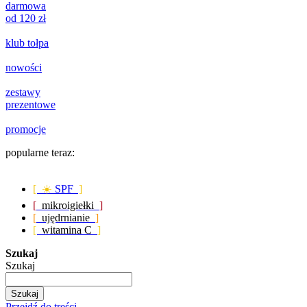
darmowa
od 120 zł
klub tołpa
nowości
zestawy
prezentowe
promocje
popularne teraz:
[ ☀️
SPF
]
[
mikroigiełki
]
[
ujędrnianie
]
[
witamina C
]
Szukaj
Szukaj
Szukaj
Przejdź do treści