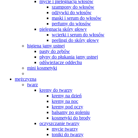
mycie i pielęgnacja włosów
szampony do włosów
odżywki do włosów
maski i serum do włosów
perfumy do włosów
pielęgnacja skóry głowy
wcierki i serum do włosów
peelingi do skóry głowy
higiena jamy ustnej
pasty do zębów
płyny do płukania jamy ustnej
odświeżacze oddechu
mini kosmetyki
mężczyzna
twarz
kremy do twarzy
kremy na dzień
kremy na noc
kremy pod oczy
balsamy po goleniu
kosmetyki do brody
oczyszczanie twarzy
mycie twarzy
toniki do twarzy