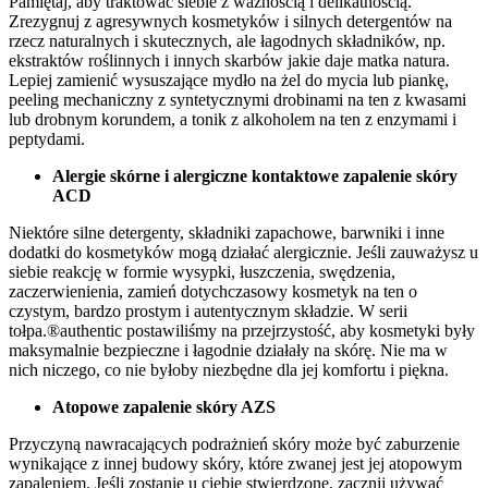
Pamiętaj, aby traktować siebie z ważnością i delikatnością.
Zrezygnuj z agresywnych kosmetyków i silnych detergentów na
rzecz naturalnych i skutecznych, ale łagodnych składników, np.
ekstraktów roślinnych i innych skarbów jakie daje matka natura.
Lepiej zamienić wysuszające mydło na żel do mycia lub piankę,
peeling mechaniczny z syntetycznymi drobinami na ten z kwasami
lub drobnym korundem, a tonik z alkoholem na ten z enzymami i
peptydami.
Alergie skórne i alergiczne kontaktowe zapalenie skóry
ACD
Niektóre silne detergenty, składniki zapachowe, barwniki i inne
dodatki do kosmetyków mogą działać alergicznie. Jeśli zauważysz u
siebie reakcję w formie wysypki, łuszczenia, swędzenia,
zaczerwienienia, zamień dotychczasowy kosmetyk na ten o
czystym, bardzo prostym i autentycznym składzie. W serii
tołpa.®authentic postawiliśmy na przejrzystość, aby kosmetyki były
maksymalnie bezpieczne i łagodnie działały na skórę. Nie ma w
nich niczego, co nie byłoby niezbędne dla jej komfortu i piękna.
Atopowe zapalenie skóry AZS
Przyczyną nawracających podrażnień skóry może być zaburzenie
wynikające z innej budowy skóry, które zwanej jest jej atopowym
zapaleniem. Jeśli zostanie u ciebie stwierdzone, zacznij używać