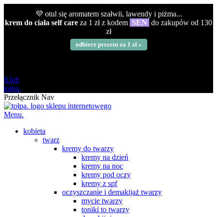
💜 otul się aromatem szałwii, lawendy i piżma...
krem do ciała self care
za 1 zł z kodem
SEN
do zakupów od 130
zł
odbierz prezent za 1 zł »
darmowa
od 120 zł
Klub
tołpa.
Przełącznik Nav
Menu.
kobieta
twarz
kremy do twarzy
kremy na dzień
kremy na noc
kremy pod oczy
kremy z spf
oczyszczanie i demakijaż twarzy
mycie twarzy
toniki to twarzy