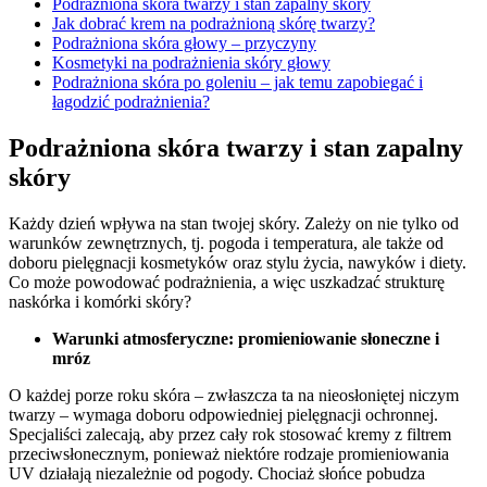
Podrażniona skóra twarzy i stan zapalny skóry
Jak dobrać krem na podrażnioną skórę twarzy?
Podrażniona skóra głowy – przyczyny
Kosmetyki na podrażnienia skóry głowy
Podrażniona skóra po goleniu – jak temu zapobiegać i
łagodzić podrażnienia?
Podrażniona skóra twarzy i stan zapalny
skóry
Każdy dzień wpływa na stan twojej skóry. Zależy on nie tylko od
warunków zewnętrznych, tj. pogoda i temperatura, ale także od
doboru pielęgnacji kosmetyków oraz stylu życia, nawyków i diety.
Co może powodować podrażnienia, a więc uszkadzać strukturę
naskórka i komórki skóry?
Warunki atmosferyczne: promieniowanie słoneczne i
mróz
O każdej porze roku skóra – zwłaszcza ta na nieosłoniętej niczym
twarzy – wymaga doboru odpowiedniej pielęgnacji ochronnej.
Specjaliści zalecają, aby przez cały rok stosować kremy z filtrem
przeciwsłonecznym, ponieważ niektóre rodzaje promieniowania
UV działają niezależnie od pogody. Chociaż słońce pobudza