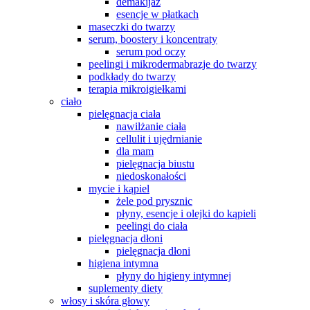
demakijaż
esencje w płatkach
maseczki do twarzy
serum, boostery i koncentraty
serum pod oczy
peelingi i mikrodermabrazje do twarzy
podkłady do twarzy
terapia mikroigiełkami
ciało
pielęgnacja ciała
nawilżanie ciała
cellulit i ujędrnianie
dla mam
pielęgnacja biustu
niedoskonałości
mycie i kąpiel
żele pod prysznic
płyny, esencje i olejki do kąpieli
peelingi do ciała
pielęgnacja dłoni
pielęgnacja dłoni
higiena intymna
płyny do higieny intymnej
suplementy diety
włosy i skóra głowy