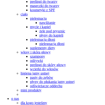
peelingi do twarzy
maseczki do twarzy
kosmetyki z SPF
ciało
pielęgnacja
nawilżanie
mycie i kąpiel
żele pod prysznic
płyny do kąpieli
pielęgnacja dłoni
pielęgnacja dłoni
suplementy diety
włosy i skóra głowy
szampony
odżywki
peelingi do skóry głowy
wcierki do włosów
higiena jamy ustnej
pasty do zębów
płyny do płukania jamy ustnej
odświeżacze oddechu
mini produkty
o nas
dla kogo jesteśmy