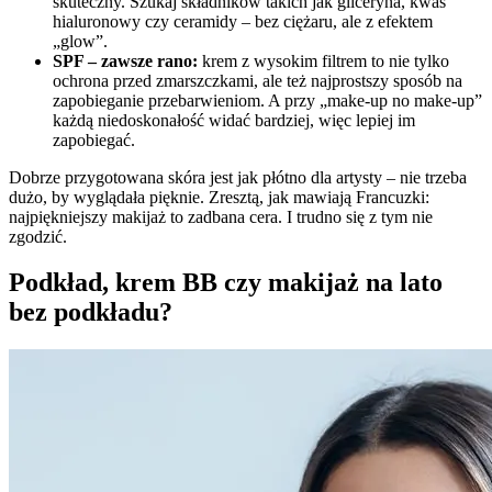
skuteczny. Szukaj składników takich jak gliceryna, kwas
hialuronowy czy ceramidy – bez ciężaru, ale z efektem
„glow”.
SPF – zawsze rano:
krem z wysokim filtrem to nie tylko
ochrona przed zmarszczkami, ale też najprostszy sposób na
zapobieganie przebarwieniom. A przy „make-up no make-up”
każdą niedoskonałość widać bardziej, więc lepiej im
zapobiegać.
Dobrze przygotowana skóra jest jak płótno dla artysty – nie trzeba
dużo, by wyglądała pięknie. Zresztą, jak mawiają Francuzki:
najpiękniejszy makijaż to zadbana cera. I trudno się z tym nie
zgodzić.
Podkład, krem BB czy makijaż na lato
bez podkładu?