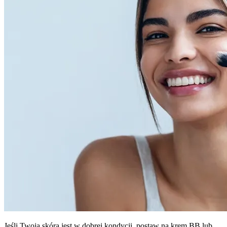
Jeśli Twoja skóra jest w dobrej kondycji, postaw na krem BB lub