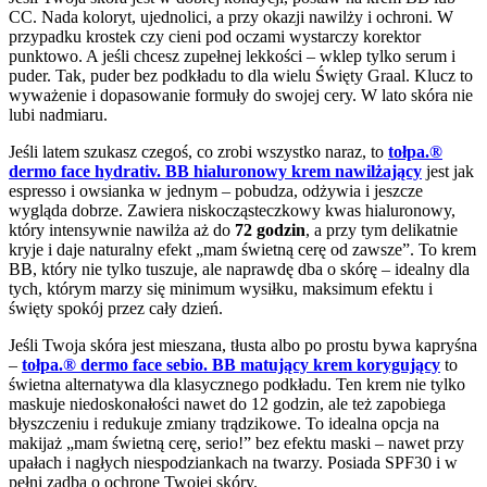
CC. Nada koloryt, ujednolici, a przy okazji nawilży i ochroni. W
przypadku krostek czy cieni pod oczami wystarczy korektor
punktowo. A jeśli chcesz zupełnej lekkości – wklep tylko serum i
puder. Tak, puder bez podkładu to dla wielu Święty Graal. Klucz to
wyważenie i dopasowanie formuły do swojej cery. W lato skóra nie
lubi nadmiaru.
Jeśli latem szukasz czegoś, co zrobi wszystko naraz, to
tołpa.®
dermo face hydrativ. BB hialuronowy krem nawilżający
jest jak
espresso i owsianka w jednym – pobudza, odżywia i jeszcze
wygląda dobrze. Zawiera niskocząsteczkowy kwas hialuronowy,
który intensywnie nawilża aż do
72 godzin
, a przy tym delikatnie
kryje i daje naturalny efekt „mam świetną cerę od zawsze”. To krem
BB, który nie tylko tuszuje, ale naprawdę dba o skórę – idealny dla
tych, którym marzy się minimum wysiłku, maksimum efektu i
święty spokój przez cały dzień.
Jeśli Twoja skóra jest mieszana, tłusta albo po prostu bywa kapryśna
–
tołpa.® dermo face sebio. BB matujący krem korygujący
to
świetna alternatywa dla klasycznego podkładu. Ten krem nie tylko
maskuje niedoskonałości nawet do 12 godzin, ale też zapobiega
błyszczeniu i redukuje zmiany trądzikowe. To idealna opcja na
makijaż „mam świetną cerę, serio!” bez efektu maski – nawet przy
upałach i nagłych niespodziankach na twarzy. Posiada SPF30 i w
pełni zadba o ochronę Twojej skóry.