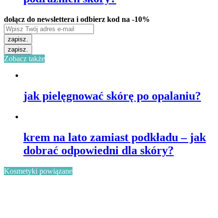
dołącz do newslettera i odbierz kod na -10%
zapisz.
zapisz.
Zobacz także
jak pielęgnować skórę po opalaniu?
krem na lato zamiast podkładu – jak
dobrać odpowiedni dla skóry?
Kosmetyki powiązane