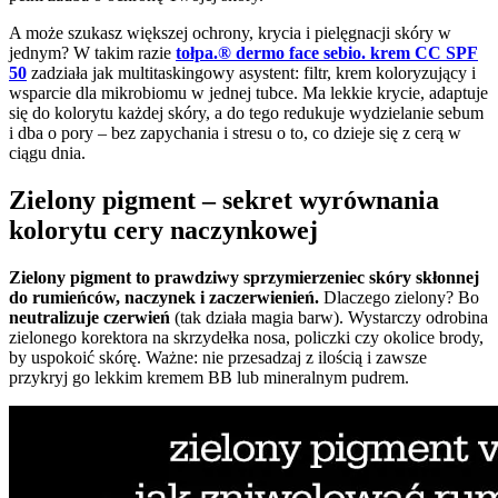
A może szukasz większej ochrony, krycia i pielęgnacji skóry w
jednym? W takim razie
tołpa.® dermo face sebio. krem CC SPF
50
zadziała jak multitaskingowy asystent: filtr, krem koloryzujący i
wsparcie dla mikrobiomu w jednej tubce. Ma lekkie krycie, adaptuje
się do kolorytu każdej skóry, a do tego redukuje wydzielanie sebum
i dba o pory – bez zapychania i stresu o to, co dzieje się z cerą w
ciągu dnia.
Zielony pigment – sekret wyrównania
kolorytu cery naczynkowej
Zielony pigment to prawdziwy sprzymierzeniec skóry skłonnej
do rumieńców, naczynek i zaczerwienień.
Dlaczego zielony? Bo
neutralizuje czerwień
(tak działa magia barw). Wystarczy odrobina
zielonego korektora na skrzydełka nosa, policzki czy okolice brody,
by uspokoić skórę. Ważne: nie przesadzaj z ilością i zawsze
przykryj go lekkim kremem BB lub mineralnym pudrem.