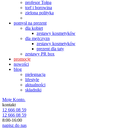
profesor Tołpa
torf i borowina
zielona polityka
pomysł na prezent
dla kobiet
zestawy kosmetyków
dla mężczyzn
zestawy kosmetyków
prezent dla taty
zestawy PR box
promocje
nowości
blog
pielęgnacja
lifestyle
aktualności
składniki
Moje Konto.
kontakt
12 666 08 59
12 666 08 59
8:00-16:00
napisz do nas