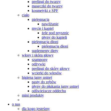
peelingi do twarzy
maseczki do twarzy
kosmetyki z SPF
ciało
pielęgnacja
nawilżanie
mycie i kąpiel
żele pod prysznic
płyny do kąpieli
pielęgnacja dłoni
pielęgnacja dłoni
suplementy diety
włosy i skóra głowy
szampony
odżywki
peelingi do skóry głowy
wcierki do włosów
higiena jamy ustnej
pasty do zębów
płyny do płukania jamy ustnej
odświeżacze oddechu
mini produkty
o nas
dla kogo jesteśmy