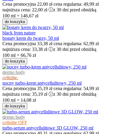
Cena promocyjna
22,00 zł
cena regularna:
49,99 zł
najniższa cena:
22,00 zł
ⓘ
z 30 dni przed obniżką
100 ml = 146,67 zł
do koszyka
black from nature
bogaty krem do twarzy, 50 ml
Cena promocyjna
33,38 zł
cena regularna:
62,99 zł
najniższa cena:
33,38 zł
ⓘ
z 30 dni przed obniżką
100 ml = 66,76 zł
do koszyka
dermo body
cellulite.
nocny turbo-krem antycellulitowy, 250 ml
Cena promocyjna
35,19 zł
cena regularna:
54,99 zł
najniższa cena:
35,19 zł
ⓘ
z 30 dni przed obniżką
100 ml = 14,08 zł
do koszyka
dermo body
cellulite OFF
turbo-serum antycellulitowe 3D GLOW, 250 ml
Cena promocyjna
40,31 zł
cena regularna:
62,99 zł