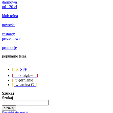
darmowa
od 120 zł
klub tołpa
nowości
zestawy
prezentowe
promocje
popularne teraz:
[ ☀️
SPF
]
[
mikroigiełki
]
[
ujędrnianie
]
[
witamina C
]
Szukaj
Szukaj
Szukaj
Przejdź do treści