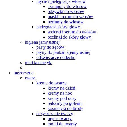
mycie i pielęgnacja włosów
szampony do włosów
odżywki do włosów
maski i serum do włosów
perfumy do włosów
pielęgnacja skóry głowy
wcierki i serum do włosów
peelingi do skóry głowy
higiena jamy ustnej
pasty do zębów
płyny do płukania jamy ustnej
odświeżacze oddechu
mini kosmetyki
mężczyzna
twarz
kremy do twarzy
kremy na dzień
kremy na noc
kremy pod oczy
balsamy po goleniu
kosmetyki do brody
oczyszczanie twarzy
mycie twarzy
toniki do twarzy