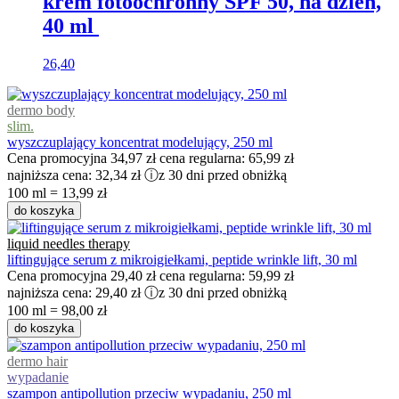
krem fotoochronny SPF 50, na dzień,
40 ml ​
26,40
dermo body
slim.
wyszczuplający koncentrat modelujący, 250 ml
Cena promocyjna
34,97 zł
cena regularna:
65,99 zł
najniższa cena:
32,34 zł
ⓘ
z 30 dni przed obniżką
100 ml = 13,99 zł
do koszyka
liquid needles therapy
liftingujące serum z mikroigiełkami, peptide wrinkle lift, 30 ml
Cena promocyjna
29,40 zł
cena regularna:
59,99 zł
najniższa cena:
29,40 zł
ⓘ
z 30 dni przed obniżką
100 ml = 98,00 zł
do koszyka
dermo hair
wypadanie
szampon antipollution przeciw wypadaniu, 250 ml