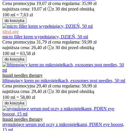
Cena promocyjna
19,07 zł
cena regularna:
35,99 zł
najniższa cena:
19,07 zł
ⓘ
z 30 dni przed obniżką
100 ml = 7,63 zł
do koszyka
ideal age
micro filler krem wypełniający, DZIEŃ, 50 ml
Cena promocyjna
31,79 zł
cena regularna:
59,99 zł
najniższa cena:
26,40 zł
ⓘ
z 30 dni przed obniżką
100 ml = 63,58 zł
do koszyka
liquid needles therapy
liftingujący krem po mikroigiełkach, exosomes post needles, 50 ml
Cena promocyjna
29,40 zł
cena regularna:
59,99 zł
najniższa cena:
29,40 zł
ⓘ
z 30 dni przed obniżką
100 ml = 58,80 zł
do koszyka
liquid needles therapy
stymulujące serum pod oczy z mikroigiełkami, PDRN eye booost,
15 ml