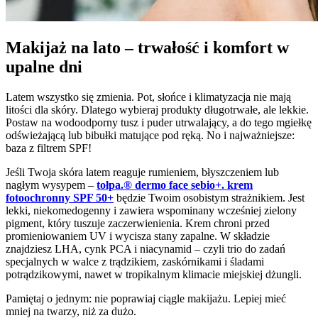
Makijaż na lato – trwałość i komfort w
upalne dni
Latem wszystko się zmienia. Pot, słońce i klimatyzacja nie mają
litości dla skóry. Dlatego wybieraj produkty długotrwałe, ale lekkie.
Postaw na wodoodporny tusz i puder utrwalający, a do tego mgiełkę
odświeżającą lub bibułki matujące pod ręką. No i najważniejsze:
baza z filtrem SPF!
Jeśli Twoja skóra latem reaguje rumieniem, błyszczeniem lub
nagłym wysypem –
tołpa.® dermo face sebio+. krem
fotoochronny SPF 50+
będzie Twoim osobistym strażnikiem. Jest
lekki, niekomedogenny i zawiera wspominany wcześniej zielony
pigment, który tuszuje zaczerwienienia. Krem chroni przed
promieniowaniem UV i wycisza stany zapalne. W składzie
znajdziesz LHA, cynk PCA i niacynamid – czyli trio do zadań
specjalnych w walce z trądzikiem, zaskórnikami i śladami
potrądzikowymi, nawet w tropikalnym klimacie miejskiej dżungli.
Pamiętaj o jednym: nie poprawiaj ciągle makijażu. Lepiej mieć
mniej na twarzy, niż za dużo.