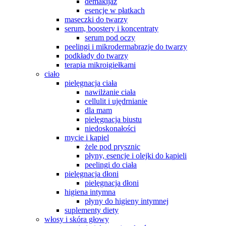
demakijaż
esencje w płatkach
maseczki do twarzy
serum, boostery i koncentraty
serum pod oczy
peelingi i mikrodermabrazje do twarzy
podkłady do twarzy
terapia mikroigiełkami
ciało
pielęgnacja ciała
nawilżanie ciała
cellulit i ujędrnianie
dla mam
pielęgnacja biustu
niedoskonałości
mycie i kąpiel
żele pod prysznic
płyny, esencje i olejki do kąpieli
peelingi do ciała
pielęgnacja dłoni
pielęgnacja dłoni
higiena intymna
płyny do higieny intymnej
suplementy diety
włosy i skóra głowy