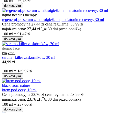
100 ml = 76,78 zł
do koszyka
liquid needles therapy
regenerujące serum z mikroigiełkami, melatonin recovery, 30 ml
Cena promocyjna
27,44 zł
cena regularna:
55,99 zł
najniższa cena:
27,44 zł
ⓘ
z 30 dni przed obniżką
100 ml = 91,47 zł
do koszyka
dermo face
enzyme.
serum - killer zaskórników, 30 ml
44,99 zł
100 ml = 149,97 zł
do koszyka
black from nature
krem pod oczy, 10 ml
Cena promocyjna
23,76 zł
cena regularna:
53,99 zł
najniższa cena:
23,76 zł
ⓘ
z 30 dni przed obniżką
100 ml = 237,60 zł
do koszyka