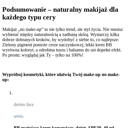
Podsumowanie – naturalny makijaż dla
każdego typu cery
Makijaż „no make-up” to nie tylko trend, ale styl życia. Nie musisz
wybierać między naturalnością a zadbaną skórą. Wystarczy kilka
dobrze dobranych kroków, by wydobyć z siebie to, co najlepsze.
Zielony pigment pomoże cerze naczynkowej, lekki krem BB
wyrówna koloryt, a odrobina tuszu i balsamu do ust dopełni efekt.
Po prostu: wyglądaj jak Ty – tylko na 100%!
Wypróbuj kosmetyki, które ułatwią Twój make-up no make-
up:
dermo face
sebio.
BB matujący krem korygujący, dzień, SPF30, 40 ml