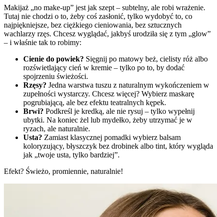
Makijaż „no make-up” jest jak szept – subtelny, ale robi wrażenie.
Tutaj nie chodzi o to, żeby coś zasłonić, tylko wydobyć to, co
najpiękniejsze, bez ciężkiego cieniowania, bez sztucznych
wachlarzy rzęs. Chcesz wyglądać, jakbyś urodziła się z tym „glow”
– i właśnie tak to robimy:
Cienie do powiek?
Sięgnij po matowy beż, cielisty róż albo
rozświetlający cień w kremie – tylko po to, by dodać
spojrzeniu świeżości.
Rzęsy?
Jedna warstwa tuszu z naturalnym wykończeniem w
zupełności wystarczy. Chcesz więcej? Wybierz maskarę
pogrubiającą, ale bez efektu teatralnych kępek.
Brwi?
Podkreśl je kredką, ale nie rysuj – tylko wypełnij
ubytki. Na koniec żel lub mydełko, żeby utrzymać je w
ryzach, ale naturalnie.
Usta?
Zamiast klasycznej pomadki wybierz balsam
koloryzujący, błyszczyk bez drobinek albo tint, który wygląda
jak „twoje usta, tylko bardziej”.
Efekt? Świeżo, promiennie, naturalnie!