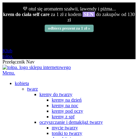
💜 otul się aromatem szałwii, lawendy i piżma...
krem do ciała self care
za 1 zł z kodem
SEN
do zakupów od 130
zł
odbierz prezent za 1 zł »
darmowa
od 120 zł
Klub
tołpa.
Przełącznik Nav
Menu.
kobieta
twarz
kremy do twarzy
kremy na dzień
kremy na noc
kremy pod oczy
kremy z spf
oczyszczanie i demakijaż twarzy
mycie twarzy
toniki to twarzy