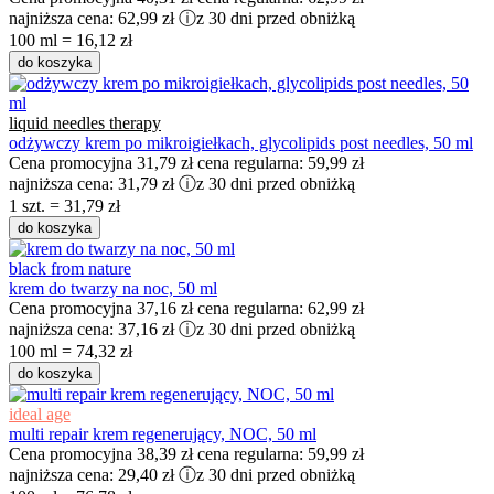
najniższa cena:
62,99 zł
ⓘ
z 30 dni przed obniżką
100 ml = 16,12 zł
do koszyka
liquid needles therapy
odżywczy krem po mikroigiełkach, glycolipids post needles, 50 ml
Cena promocyjna
31,79 zł
cena regularna:
59,99 zł
najniższa cena:
31,79 zł
ⓘ
z 30 dni przed obniżką
1 szt. = 31,79 zł
do koszyka
black from nature
krem do twarzy na noc, 50 ml
Cena promocyjna
37,16 zł
cena regularna:
62,99 zł
najniższa cena:
37,16 zł
ⓘ
z 30 dni przed obniżką
100 ml = 74,32 zł
do koszyka
ideal age
multi repair krem regenerujący, NOC, 50 ml
Cena promocyjna
38,39 zł
cena regularna:
59,99 zł
najniższa cena:
29,40 zł
ⓘ
z 30 dni przed obniżką