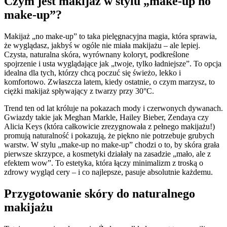
Czym jest makijaż w stylu „make-up no
make-up”?
Makijaż „no make-up” to taka pielęgnacyjna magia, która sprawia,
że wyglądasz, jakbyś w ogóle nie miała makijażu – ale lepiej.
Czysta, naturalna skóra, wyrównany koloryt, podkreślone
spojrzenie i usta wyglądające jak „twoje, tylko ładniejsze”. To opcja
idealna dla tych, którzy chcą poczuć się świeżo, lekko i
komfortowo. Zwłaszcza latem, kiedy ostatnie, o czym marzysz, to
ciężki makijaż spływający z twarzy przy 30°C.
Trend ten od lat króluje na pokazach mody i czerwonych dywanach.
Gwiazdy takie jak Meghan Markle, Hailey Bieber, Zendaya czy
Alicia Keys (która całkowicie zrezygnowała z pełnego makijażu!)
promują naturalność i pokazują, że piękno nie potrzebuje grubych
warstw. W stylu „make-up no make-up” chodzi o to, by skóra grała
pierwsze skrzypce, a kosmetyki działały na zasadzie „mało, ale z
efektem wow”. To estetyka, która łączy minimalizm z troską o
zdrowy wygląd cery – i co najlepsze, pasuje absolutnie każdemu.
Przygotowanie skóry do naturalnego
makijażu