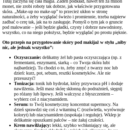
Tutaj zaczyna się cała magia. Żaden podkład, nawet ten za milion
monet, nie zrobi roboty tak dobrze, jak właściwie przygotowana
skóra. „Make-up no make-up” to przecież ukłon w stronę
naturalności, a żeby wyglądać świeżo i promiennie, trzeba najpierw
zadbać o cerę tak, jak na to zasługuje. Pomyśl o tym jak o gruncie
pod malowanie – jeśli będzie gładki, czysty i dobrze nawodniony,
wszystko, co na niego położysz, będzie wyglądać po prostu pięknie.
Oto przepis na przygotowanie skóry pod makijaż w stylu „niby
nic, ale jednak wszystko”:
Oczyszczanie:
delikatny żel lub pasta oczyszczająca (np. z
fermentami, enzymami, siarką – co Twoja skóra lubi
najbardziej). Tu chodzi o to, żeby zmyć z twarzy noc lub
dzień: kurz, pot, sebum, resztki kosmetyków. Ale nie
przesuszyć!
Tonizacja:
tonik lub hydrolat, który przywraca pH i dodaje
nawilżenia. Jeśli masz skórę skłonną do podrażnień, sięgnij
po różany lub lipowy. Jeśli walczysz z błyszczeniem –
wybierz coś z niacynamidem.
Serum:
to Twój kosmetyczny koncentrat supermocy. Na
dzień sprawdzi się coś z witaminą C (rozświetla, wyrównuje
koloryt) lub niacynamidem (uspokaja i reguluje). Wklep je
delikatnie opuszkami palców – nie żałuj czułości.
Krem nawilżający:
lekki, szybko wchłaniający się, ale