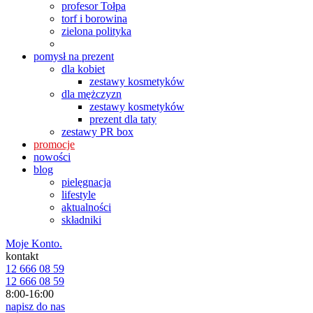
profesor Tołpa
torf i borowina
zielona polityka
pomysł na prezent
dla kobiet
zestawy kosmetyków
dla mężczyzn
zestawy kosmetyków
prezent dla taty
zestawy PR box
promocje
nowości
blog
pielęgnacja
lifestyle
aktualności
składniki
Moje Konto.
kontakt
12 666 08 59
12 666 08 59
8:00-16:00
napisz do nas