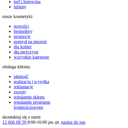
torf i borowina
lubimy
nasze kosmetyki:
nowości
bestsellery
promocje
pomysł na prezent
dla kobiet
dla mężczyzn
wszystkie kategorie
obsługa klienta:
płatność
realizacja i wysyłka
reklamacje
zwroty
regulamin sklepu
regulamin programu
lojalnościowego
skontaktuj się z nami:
12 666 08 59
8:00-16:00 pn.-pt.
napisz do nas