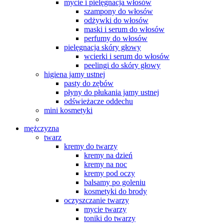
mycie i pielęgnacja włosów
szampony do włosów
odżywki do włosów
maski i serum do włosów
perfumy do włosów
pielęgnacja skóry głowy
wcierki i serum do włosów
peelingi do skóry głowy
higiena jamy ustnej
pasty do zębów
płyny do płukania jamy ustnej
odświeżacze oddechu
mini kosmetyki
mężczyzna
twarz
kremy do twarzy
kremy na dzień
kremy na noc
kremy pod oczy
balsamy po goleniu
kosmetyki do brody
oczyszczanie twarzy
mycie twarzy
toniki do twarzy