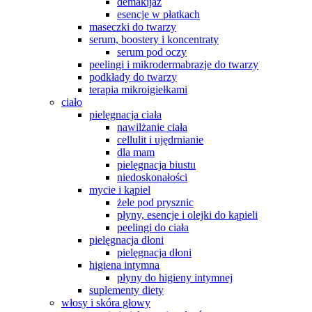
demakijaż
esencje w płatkach
maseczki do twarzy
serum, boostery i koncentraty
serum pod oczy
peelingi i mikrodermabrazje do twarzy
podkłady do twarzy
terapia mikroigiełkami
ciało
pielęgnacja ciała
nawilżanie ciała
cellulit i ujędrnianie
dla mam
pielęgnacja biustu
niedoskonałości
mycie i kąpiel
żele pod prysznic
płyny, esencje i olejki do kąpieli
peelingi do ciała
pielęgnacja dłoni
pielęgnacja dłoni
higiena intymna
płyny do higieny intymnej
suplementy diety
włosy i skóra głowy