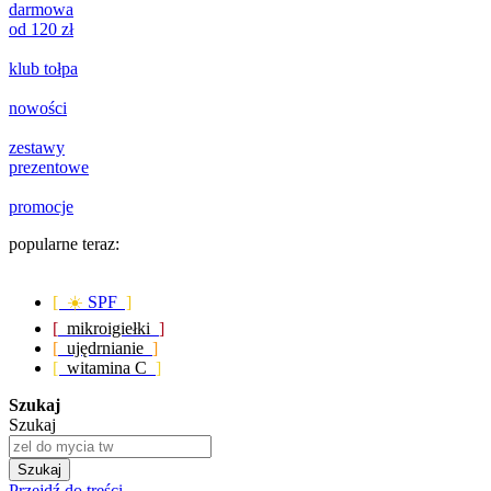
darmowa
od 120 zł
klub tołpa
nowości
zestawy
prezentowe
promocje
popularne teraz:
[ ☀️
SPF
]
[
mikroigiełki
]
[
ujędrnianie
]
[
witamina C
]
Szukaj
Szukaj
Szukaj
Przejdź do treści