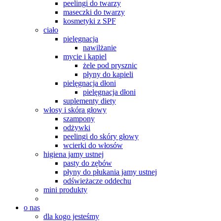
peelingi do twarzy
maseczki do twarzy
kosmetyki z SPF
ciało
pielęgnacja
nawilżanie
mycie i kąpiel
żele pod prysznic
płyny do kąpieli
pielęgnacja dłoni
pielęgnacja dłoni
suplementy diety
włosy i skóra głowy
szampony
odżywki
peelingi do skóry głowy
wcierki do włosów
higiena jamy ustnej
pasty do zębów
płyny do płukania jamy ustnej
odświeżacze oddechu
mini produkty
o nas
dla kogo jesteśmy