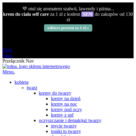
💜 otul się aromatem szałwii, lawendy i piżma...
krem do ciała self care
za 1 zł z kodem
SEN
do zakupów od 130
zł
odbierz prezent za 1 zł »
darmowa
od 120 zł
Klub
tołpa.
Przełącznik Nav
Menu.
kobieta
twarz
kremy do twarzy
kremy na dzień
kremy na noc
kremy pod oczy
kremy z spf
oczyszczanie i demakijaż twarzy
mycie twarzy
toniki to twarzy