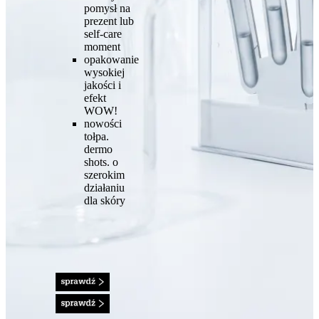
pomysł na
prezent lub
self-care
moment
opakowanie
wysokiej
jakości i
efekt
WOW!
nowości
tołpa.
dermo
shots. o
szerokim
działaniu
dla skóry