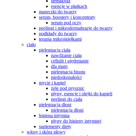
demakijaż
esencje w płatkach
maseczki do twarzy
serum, boostery i koncentraty
serum pod oczy
peelingi i mikrodermabrazje do twarzy
podkłady do twarzy
terapia mikroigiełkami
ciało
pielęgnacja ciała
nawilżanie ciała
cellulit i ujędrnianie
dla mam
pielęgnacja biustu
niedoskonałości
mycie i kąpiel
żele pod prysznic
płyny, esencje i olejki do kąpieli
peelingi do ciała
pielęgnacja dłoni
pielęgnacja dłoni
higiena intymna
płyny do higieny intymnej
suplementy diety
włosy i skóra głowy