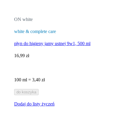
ON white
white & complete care
płyn do higieny jamy ustnej 9w1, 500 ml
16,99 zł
100 ml = 3,40 zł
do koszyka
Dodaj do listy życzeń