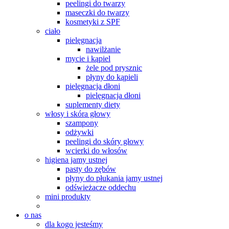
peelingi do twarzy
maseczki do twarzy
kosmetyki z SPF
ciało
pielęgnacja
nawilżanie
mycie i kąpiel
żele pod prysznic
płyny do kąpieli
pielęgnacja dłoni
pielęgnacja dłoni
suplementy diety
włosy i skóra głowy
szampony
odżywki
peelingi do skóry głowy
wcierki do włosów
higiena jamy ustnej
pasty do zębów
płyny do płukania jamy ustnej
odświeżacze oddechu
mini produkty
o nas
dla kogo jesteśmy