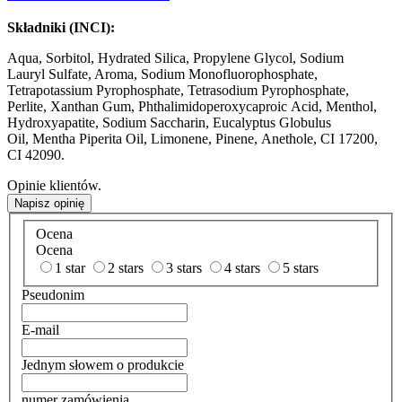
Składniki (INCI):
Aqua, Sorbitol, Hydrated Silica, Propylene Glycol, Sodium
Lauryl Sulfate, Aroma, Sodium Monofluorophosphate,
Tetrapotassium Pyrophosphate, Tetrasodium Pyrophosphate,
Perlite, Xanthan Gum, Phthalimidoperoxycaproic Acid, Menthol,
Hydroxyapatite, Sodium Saccharin, Eucalyptus Globulus
Oil, Mentha Piperita Oil, Limonene, Pinene, Anethole, CI 17200,
CI 42090.
Opinie klientów.
Napisz opinię
Ocena
Ocena
1 star
2 stars
3 stars
4 stars
5 stars
Pseudonim
E-mail
Jednym słowem o produkcie
numer zamówienia