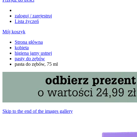
zaloguj / zarejestruj
Lista życzeń
Mój koszyk
Strona główna
kobieta
higiena jamy ustnej
pasty do zębów
pasta do zębów, 75 ml
Skip to the end of the images gallery