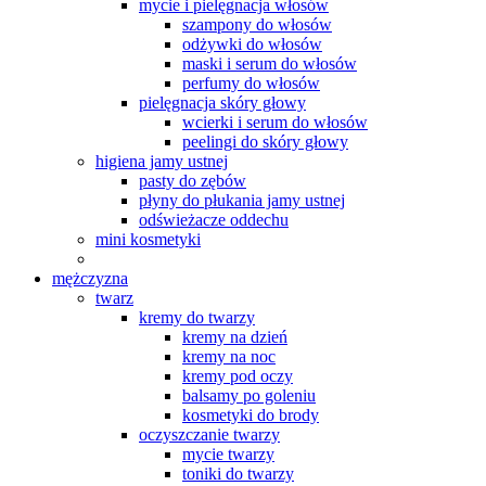
mycie i pielęgnacja włosów
szampony do włosów
odżywki do włosów
maski i serum do włosów
perfumy do włosów
pielęgnacja skóry głowy
wcierki i serum do włosów
peelingi do skóry głowy
higiena jamy ustnej
pasty do zębów
płyny do płukania jamy ustnej
odświeżacze oddechu
mini kosmetyki
mężczyzna
twarz
kremy do twarzy
kremy na dzień
kremy na noc
kremy pod oczy
balsamy po goleniu
kosmetyki do brody
oczyszczanie twarzy
mycie twarzy
toniki do twarzy