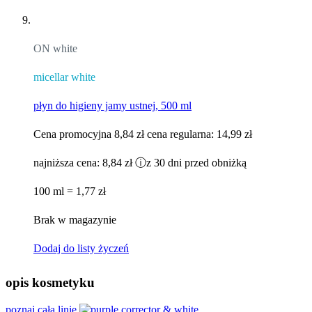
ON white
micellar white
płyn do higieny jamy ustnej, 500 ml
Cena promocyjna
8,84 zł
cena regularna:
14,99 zł
najniższa cena:
8,84 zł
ⓘ
z 30 dni przed obniżką
100 ml = 1,77 zł
Brak w magazynie
Dodaj do listy życzeń
opis kosmetyku
poznaj całą linię