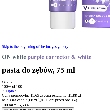
Skip to the beginning of the images gallery
ON white
purple corrector & white
pasta do zębów, 75 ml
Ocena:
100
% of
100
7
Opinie
Cena promocyjna
11,65 zł
cena regularna:
21,99 zł
najniższa cena:
9,68 zł
ⓘ
z 30 dni przed obniżką
100 ml = 15,53 zł
Powiadom mnie gdy kosmetyk będzie dostępny