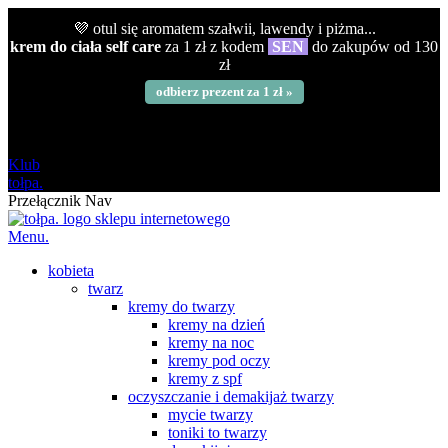
💜 otul się aromatem szałwii, lawendy i piżma...
krem do ciała self care
za 1 zł z kodem
SEN
do zakupów od 130
zł
odbierz prezent za 1 zł »
darmowa
od 120 zł
Klub
tołpa.
Przełącznik Nav
Menu.
kobieta
twarz
kremy do twarzy
kremy na dzień
kremy na noc
kremy pod oczy
kremy z spf
oczyszczanie i demakijaż twarzy
mycie twarzy
toniki to twarzy