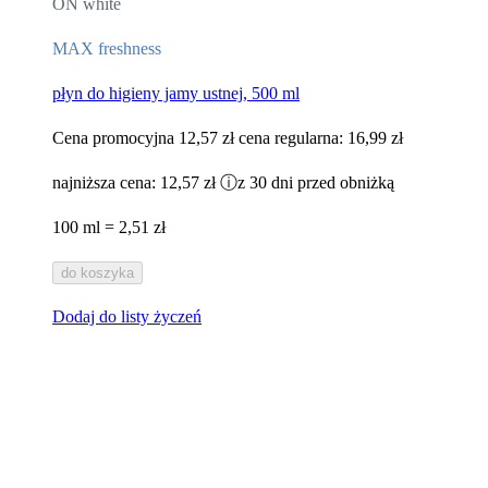
ON white
MAX freshness
płyn do higieny jamy ustnej, 500 ml
Cena promocyjna
12,57 zł
cena regularna:
16,99 zł
najniższa cena:
12,57 zł
ⓘ
z 30 dni przed obniżką
100 ml = 2,51 zł
do koszyka
Dodaj do listy życzeń