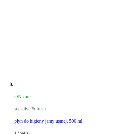
ON care
sensitive & fresh
płyn do higieny jamy ustnej, 500 ml
17,99 zł