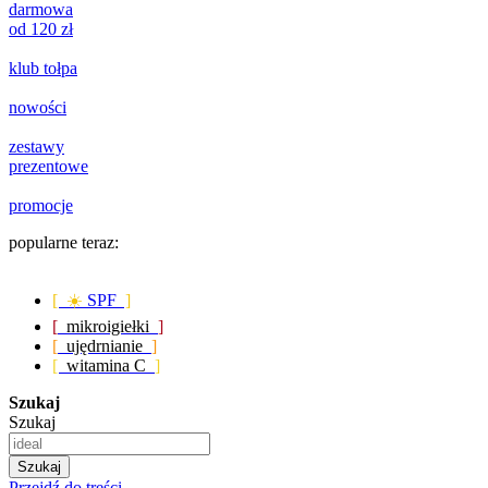
darmowa
od 120 zł
klub tołpa
nowości
zestawy
prezentowe
promocje
popularne teraz:
[ ☀️
SPF
]
[
mikroigiełki
]
[
ujędrnianie
]
[
witamina C
]
Szukaj
Szukaj
Szukaj
Przejdź do treści