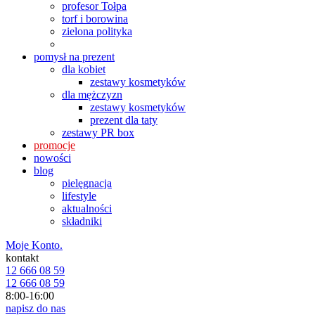
profesor Tołpa
torf i borowina
zielona polityka
pomysł na prezent
dla kobiet
zestawy kosmetyków
dla mężczyzn
zestawy kosmetyków
prezent dla taty
zestawy PR box
promocje
nowości
blog
pielęgnacja
lifestyle
aktualności
składniki
Moje Konto.
kontakt
12 666 08 59
12 666 08 59
8:00-16:00
napisz do nas