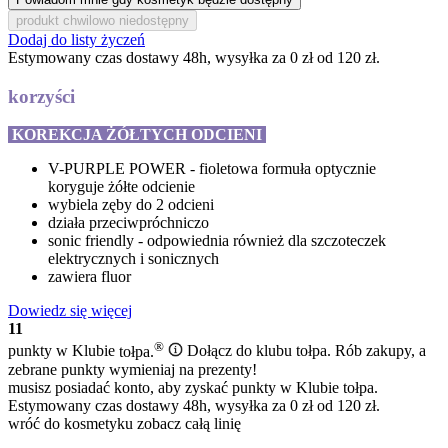
produkt chwilowo niedostępny
Dodaj do listy życzeń
Estymowany czas dostawy 48h, wysyłka za 0 zł od 120 zł.
korzyści
KOREKCJA ŻÓŁTYCH ODCIENI
V-PURPLE POWER - fioletowa formuła optycznie
koryguje żółte odcienie
wybiela zęby do 2 odcieni
działa przeciwpróchniczo
sonic friendly - odpowiednia również dla szczoteczek
elektrycznych i sonicznych
zawiera fluor
Dowiedz się więcej
11
®
punkty w Klubie
tołpa.
Dołącz do klubu tołpa. Rób zakupy, a
zebrane punkty wymieniaj na prezenty!
musisz posiadać konto, aby zyskać punkty w Klubie tołpa.
Estymowany czas dostawy 48h, wysyłka za 0 zł od 120 zł.
wróć do kosmetyku
zobacz całą linię