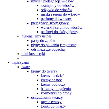
mycie i pielęgnacja włosów
szampony do włosów
odżywki do włosów
maski i serum do włosów
perfumy do włosów
pielęgnacja skóry głowy
wcierki i serum do włosów
peelingi do skóry głowy
higiena jamy ustnej
pasty do zębów
płyny do płukania jamy ustnej
odświeżacze oddechu
mini kosmetyki
mężczyzna
twarz
kremy do twarzy
kremy na dzień
kremy na noc
kremy pod oczy
balsamy po goleniu
kosmetyki do brody
oczyszczanie twarzy
mycie twarzy
toniki do twarzy