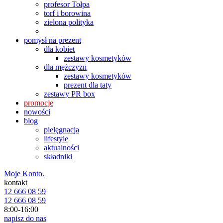
profesor Tołpa
torf i borowina
zielona polityka
pomysł na prezent
dla kobiet
zestawy kosmetyków
dla mężczyzn
zestawy kosmetyków
prezent dla taty
zestawy PR box
promocje
nowości
blog
pielęgnacja
lifestyle
aktualności
składniki
Moje Konto.
kontakt
12 666 08 59
12 666 08 59
8:00-16:00
napisz do nas