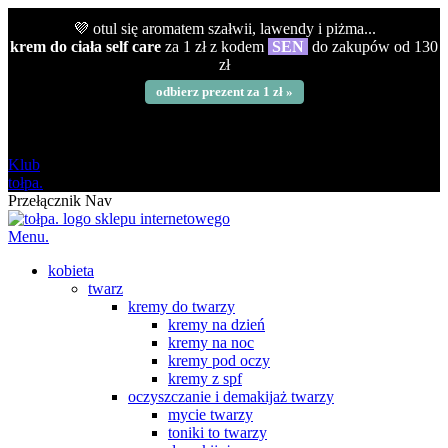
💜 otul się aromatem szałwii, lawendy i piżma...
krem do ciała self care
za 1 zł z kodem
SEN
do zakupów od 130
zł
odbierz prezent za 1 zł »
darmowa
od 120 zł
Klub
tołpa.
Przełącznik Nav
Menu.
kobieta
twarz
kremy do twarzy
kremy na dzień
kremy na noc
kremy pod oczy
kremy z spf
oczyszczanie i demakijaż twarzy
mycie twarzy
toniki to twarzy