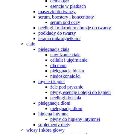
demakijaż
esencje w płatkach
maseczki do twarzy
serum, boostery i koncentraty
serum pod oczy
peelingi i mikrodermabrazje do twarzy
podkłady do twarzy
terapia mikroigiełkami
ciało
pielęgnacja ciała
nawilżanie ciała
cellulit i ujędrnianie
dla mam
pielęgnacja biustu
niedoskonałości
mycie i kąpiel
żele pod prysznic
płyny, esencje i olejki do kąpieli
peelingi do ciała
pielęgnacja dłoni
pielęgnacja dłoni
higiena intymna
płyny do higieny intymnej
suplementy diety
włosy i skóra głowy