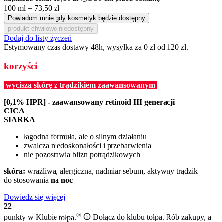
100 ml = 73,50 zł
Powiadom mnie gdy kosmetyk będzie dostępny
produkt chwilowo niedostępny
Dodaj do listy życzeń
Estymowany czas dostawy 48h, wysyłka za 0 zł od 120 zł.
korzyści
wycisza skórę z trądzikiem zaawansowanym
[0,1% HPR] - zaawansowany retinoid III generacji
CICA
SIARKA
łagodna formuła, ale o silnym działaniu
zwalcza niedoskonałości i przebarwienia
nie pozostawia blizn potrądzikowych
skóra:
wrażliwa, alergiczna, nadmiar sebum, aktywny trądzik
do stosowania
na noc
Dowiedz się więcej
22
®
punkty w Klubie
tołpa.
Dołącz do klubu tołpa. Rób zakupy, a