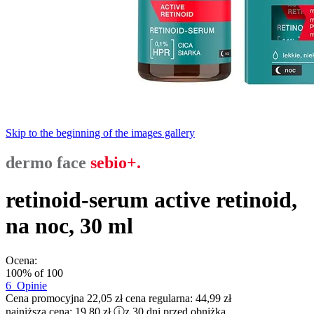
Skip to the beginning of the images gallery
dermo face
sebio+.
retinoid-serum active retinoid,
na noc, 30 ml​
Ocena:
100
% of
100
6
Opinie
Cena promocyjna
22,05 zł
cena regularna:
44,99 zł
najniższa cena:
19,80 zł
ⓘ
z 30 dni przed obniżką