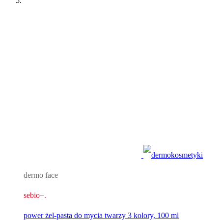
dermo face
sebio+.
power żel-pasta do mycia twarzy 3 kolory, 100 ml​