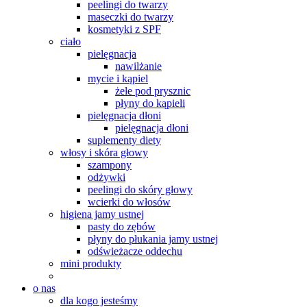
peelingi do twarzy
maseczki do twarzy
kosmetyki z SPF
ciało
pielęgnacja
nawilżanie
mycie i kąpiel
żele pod prysznic
płyny do kąpieli
pielęgnacja dłoni
pielęgnacja dłoni
suplementy diety
włosy i skóra głowy
szampony
odżywki
peelingi do skóry głowy
wcierki do włosów
higiena jamy ustnej
pasty do zębów
płyny do płukania jamy ustnej
odświeżacze oddechu
mini produkty
o nas
dla kogo jesteśmy