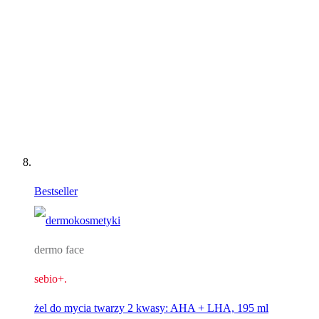
Bestseller
dermo face
sebio+.
żel do mycia twarzy 2 kwasy: AHA + LHA, 195 ml