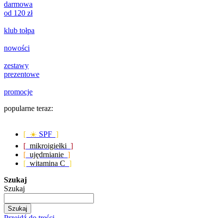
darmowa
od 120 zł
klub tołpa
nowości
zestawy
prezentowe
promocje
popularne teraz:
[ ☀️
SPF
]
[
mikroigiełki
]
[
ujędrnianie
]
[
witamina C
]
Szukaj
Szukaj
Szukaj
Przejdź do treści