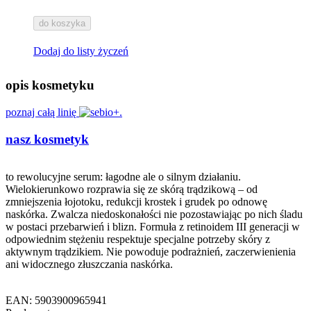
do koszyka
Dodaj do listy życzeń
opis kosmetyku
poznaj całą linię
nasz kosmetyk
to rewolucyjne serum: łagodne ale o silnym działaniu.
Wielokierunkowo rozprawia się ze skórą trądzikową – od
zmniejszenia łojotoku, redukcji krostek i grudek po odnowę
naskórka. Zwalcza niedoskonałości nie pozostawiając po nich śladu
w postaci przebarwień i blizn. Formuła z retinoidem III generacji w
odpowiednim stężeniu respektuje specjalne potrzeby skóry z
aktywnym trądzikiem. Nie powoduje podrażnień, zaczerwienienia
ani widocznego złuszczania naskórka.
EAN: 5903900965941