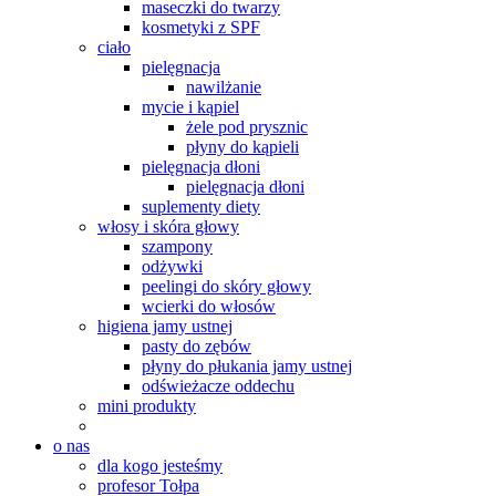
maseczki do twarzy
kosmetyki z SPF
ciało
pielęgnacja
nawilżanie
mycie i kąpiel
żele pod prysznic
płyny do kąpieli
pielęgnacja dłoni
pielęgnacja dłoni
suplementy diety
włosy i skóra głowy
szampony
odżywki
peelingi do skóry głowy
wcierki do włosów
higiena jamy ustnej
pasty do zębów
płyny do płukania jamy ustnej
odświeżacze oddechu
mini produkty
o nas
dla kogo jesteśmy
profesor Tołpa