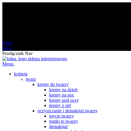
darmowa
od 120 zł
Klub
tołpa.
Przełącznik Nav
Menu.
kobieta
twarz
kremy do twarzy
kremy na dzień
kremy na noc
kremy pod oczy
kremy z spf
oczyszczanie i demakijaż twarzy
mycie twarzy
toniki to twarzy
demakijaż