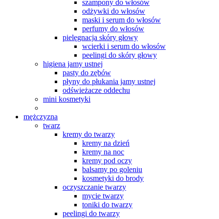
szampony do włosów
odżywki do włosów
maski i serum do włosów
perfumy do włosów
pielęgnacja skóry głowy
wcierki i serum do włosów
peelingi do skóry głowy
higiena jamy ustnej
pasty do zębów
płyny do płukania jamy ustnej
odświeżacze oddechu
mini kosmetyki
mężczyzna
twarz
kremy do twarzy
kremy na dzień
kremy na noc
kremy pod oczy
balsamy po goleniu
kosmetyki do brody
oczyszczanie twarzy
mycie twarzy
toniki do twarzy
peelingi do twarzy