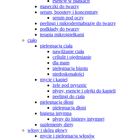
esencje w płatkach
maseczki do twarzy
serum, boostery i koncentraty
serum pod oczy
peelingi i mikrodermabrazje do twarzy
podkłady do twarzy
terapia mikroigiełkami
ciało
pielęgnacja ciała
nawilżanie ciała
cellulit i ujędrnianie
dla mam
pielęgnacja biustu
niedoskonałości
mycie i kąpiel
żele pod prysznic
płyny, esencje i olejki do kąpieli
peelingi do ciała
pielęgnacja dłoni
pielęgnacja dłoni
higiena intymna
płyny do higieny intymnej
suplementy diety
włosy i skóra głowy
mycie i pielęgnacja włosów