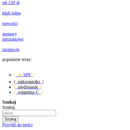
od 120 zł
klub tołpa
nowości
zestawy
prezentowe
promocje
popularne teraz:
[ ☀️
SPF
]
[
mikroigiełki
]
[
ujędrnianie
]
[
witamina C
]
Szukaj
Szukaj
Szukaj
Przejdź do treści