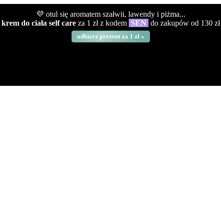
💜 otul się aromatem szałwii, lawendy i piżma...
krem do ciała self care
za 1 zł z kodem
SEN
do zakupów od 130 zł
odbierz prezent za 1 zł »