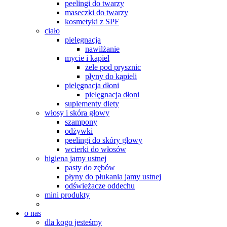
peelingi do twarzy
maseczki do twarzy
kosmetyki z SPF
ciało
pielęgnacja
nawilżanie
mycie i kąpiel
żele pod prysznic
płyny do kąpieli
pielęgnacja dłoni
pielęgnacja dłoni
suplementy diety
włosy i skóra głowy
szampony
odżywki
peelingi do skóry głowy
wcierki do włosów
higiena jamy ustnej
pasty do zębów
płyny do płukania jamy ustnej
odświeżacze oddechu
mini produkty
o nas
dla kogo jesteśmy