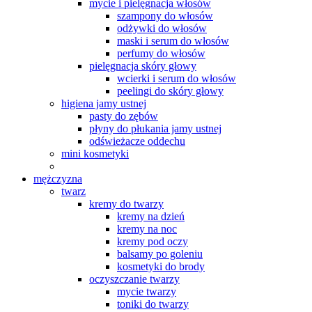
mycie i pielęgnacja włosów
szampony do włosów
odżywki do włosów
maski i serum do włosów
perfumy do włosów
pielęgnacja skóry głowy
wcierki i serum do włosów
peelingi do skóry głowy
higiena jamy ustnej
pasty do zębów
płyny do płukania jamy ustnej
odświeżacze oddechu
mini kosmetyki
mężczyzna
twarz
kremy do twarzy
kremy na dzień
kremy na noc
kremy pod oczy
balsamy po goleniu
kosmetyki do brody
oczyszczanie twarzy
mycie twarzy
toniki do twarzy