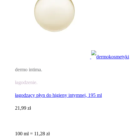
dermo intima.
łagodzenie.
łagodzący płyn do higieny intymnej, 195 ml
21,99 zł
100 ml = 11,28 zł