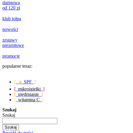
darmowa
od 120 zł
klub tołpa
nowości
zestawy
prezentowe
promocje
popularne teraz:
[ ☀️
SPF
]
[
mikroigiełki
]
[
ujędrnianie
]
[
witamina C
]
Szukaj
Szukaj
Szukaj
Przejdź do treści