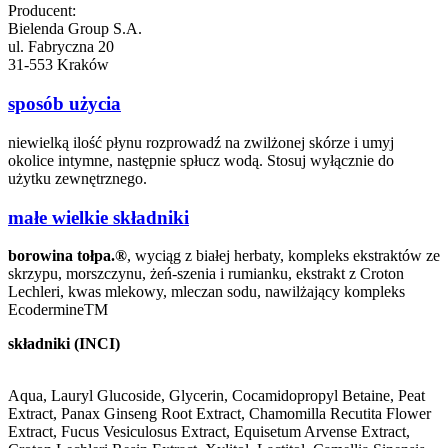
Producent:
Bielenda Group S.A.
ul. Fabryczna 20
31-553 Kraków
sposób użycia
niewielką ilość płynu rozprowadź na zwilżonej skórze i umyj
okolice intymne, następnie spłucz wodą. Stosuj wyłącznie do
użytku zewnętrznego.
małe wielkie składniki
borowina tołpa.®
, wyciąg z białej herbaty, kompleks ekstraktów ze
skrzypu, morszczynu, żeń-szenia i rumianku, ekstrakt z Croton
Lechleri, kwas mlekowy, mleczan sodu, nawilżający kompleks
EcodermineTM
składniki (INCI)
Aqua, Lauryl Glucoside, Glycerin, Cocamidopropyl Betaine, Peat
Extract, Panax Ginseng Root Extract, Chamomilla Recutita Flower
Extract, Fucus Vesiculosus Extract, Equisetum Arvense Extract,