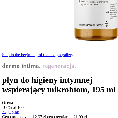
Skip to the beginning of the images gallery
dermo intima.
regeneracja.
płyn do higieny intymnej
wspierający mikrobiom, 195 ml
Ocena:
100
% of
100
22
Opinie
Cena promocyjna
12,97 zł
cena regularna:
21,99 zł