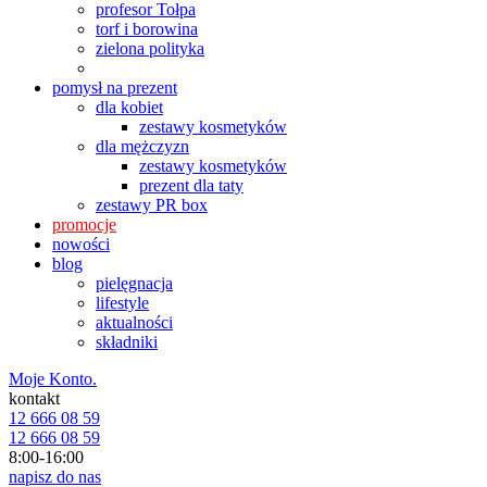
profesor Tołpa
torf i borowina
zielona polityka
pomysł na prezent
dla kobiet
zestawy kosmetyków
dla mężczyzn
zestawy kosmetyków
prezent dla taty
zestawy PR box
promocje
nowości
blog
pielęgnacja
lifestyle
aktualności
składniki
Moje Konto.
kontakt
12 666 08 59
12 666 08 59
8:00-16:00
napisz do nas