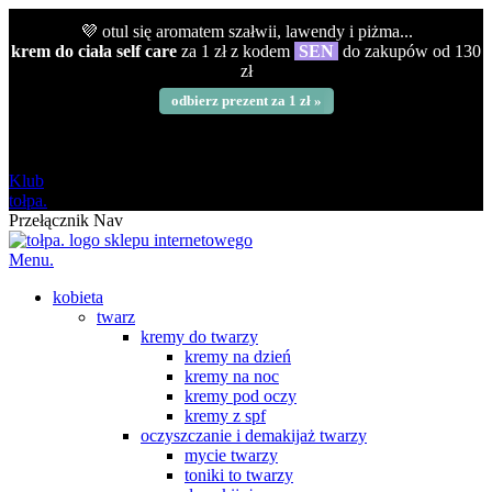
💜 otul się aromatem szałwii, lawendy i piżma...
krem do ciała self care
za 1 zł z kodem
SEN
do zakupów od 130
zł
odbierz prezent za 1 zł »
darmowa
od 120 zł
Klub
tołpa.
Przełącznik Nav
Menu.
kobieta
twarz
kremy do twarzy
kremy na dzień
kremy na noc
kremy pod oczy
kremy z spf
oczyszczanie i demakijaż twarzy
mycie twarzy
toniki to twarzy