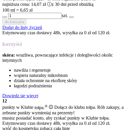
najniższa cena:
14,07 zł
ⓘ
z 30 dni przed obniżką
100 ml = 6,65 zł
szt.
do koszyka
Dodaj do listy życzeń
Estymowany czas dostawy 48h, wysyłka za 0 zł od 120 zł.
korzyści
skóra:
wrażliwa, powracające infekcje i dolegliwości okolic
intymnych
nawilża i regeneruje
wspiera naturalny mikrobiom
działa ochronnie na ekoflorę skóry
łagodzi podrażnienia
Dowiedz się więcej
12
®
punkty w Klubie
tołpa.
Dołącz do klubu tołpa. Rób zakupy, a
zebrane punkty wymieniaj na prezenty!
musisz posiadać konto, aby zyskać punkty w Klubie tołpa.
Estymowany czas dostawy 48h, wysyłka za 0 zł od 120 zł.
wróć do kosmetyku
zobacz całą linię