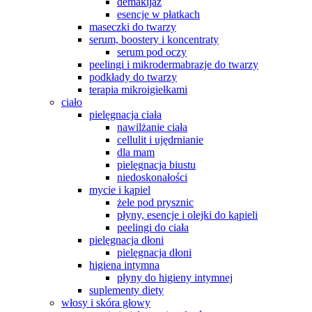
demakijaż
esencje w płatkach
maseczki do twarzy
serum, boostery i koncentraty
serum pod oczy
peelingi i mikrodermabrazje do twarzy
podkłady do twarzy
terapia mikroigiełkami
ciało
pielęgnacja ciała
nawilżanie ciała
cellulit i ujędrnianie
dla mam
pielęgnacja biustu
niedoskonałości
mycie i kąpiel
żele pod prysznic
płyny, esencje i olejki do kąpieli
peelingi do ciała
pielęgnacja dłoni
pielęgnacja dłoni
higiena intymna
płyny do higieny intymnej
suplementy diety
włosy i skóra głowy