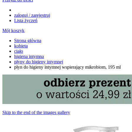
zaloguj / zarejestruj
Lista życzeń
Mój koszyk
Strona główna
kobieta
ciało
higiena intymna
płyny do higieny intymnej
płyn do higieny intymnej wspierający mikrobiom, 195 ml
Skip to the end of the images gallery