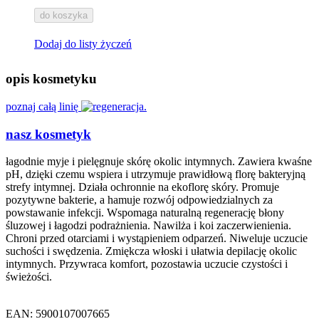
do koszyka
Dodaj do listy życzeń
opis kosmetyku
poznaj całą linię
nasz kosmetyk
łagodnie myje i pielęgnuje skórę okolic intymnych. Zawiera kwaśne
pH, dzięki czemu wspiera i utrzymuje prawidłową florę bakteryjną
strefy intymnej. Działa ochronnie na ekoflorę skóry. Promuje
pozytywne bakterie, a hamuje rozwój odpowiedzialnych za
powstawanie infekcji. Wspomaga naturalną regenerację błony
śluzowej i łagodzi podrażnienia. Nawilża i koi zaczerwienienia.
Chroni przed otarciami i wystąpieniem odparzeń. Niweluje uczucie
suchości i swędzenia. Zmiękcza włoski i ułatwia depilację okolic
intymnych. Przywraca komfort, pozostawia uczucie czystości i
świeżości.
EAN: 5900107007665