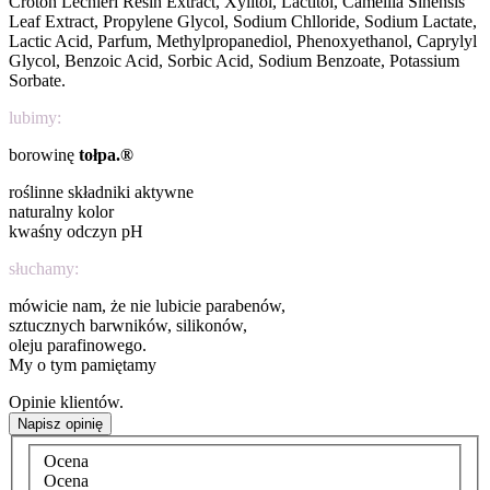
Croton Lechleri Resin Extract, Xylitol, Lactitol, Camellia Sinensis
Leaf Extract, Propylene Glycol, Sodium Chlloride, Sodium Lactate,
Lactic Acid, Parfum, Methylpropanediol, Phenoxyethanol, Caprylyl
Glycol, Benzoic Acid, Sorbic Acid, Sodium Benzoate, Potassium
Sorbate.
lubimy:
borowinę
tołpa.®
roślinne składniki aktywne
naturalny kolor
kwaśny odczyn pH
słuchamy:
mówicie nam, że nie lubicie parabenów,
sztucznych barwników, silikonów,
oleju parafinowego.
My o tym pamiętamy
Opinie klientów.
Napisz opinię
Ocena
Ocena