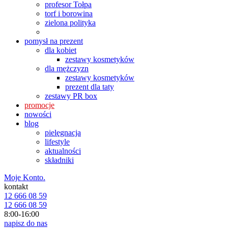
profesor Tołpa
torf i borowina
zielona polityka
pomysł na prezent
dla kobiet
zestawy kosmetyków
dla mężczyzn
zestawy kosmetyków
prezent dla taty
zestawy PR box
promocje
nowości
blog
pielęgnacja
lifestyle
aktualności
składniki
Moje Konto.
kontakt
12 666 08 59
12 666 08 59
8:00-16:00
napisz do nas