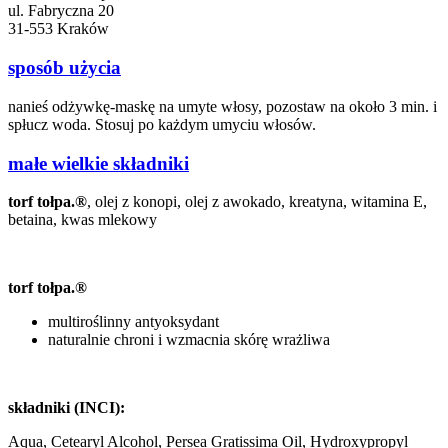
ul. Fabryczna 20
31-553 Kraków
sposób użycia
nanieś odżywkę-maskę na umyte włosy, pozostaw na około 3 min. i
spłucz woda. Stosuj po każdym umyciu włosów.
małe wielkie składniki
torf tołpa.®
, olej z konopi, olej z awokado, kreatyna, witamina E,
betaina, kwas mlekowy
torf tołpa.®
multiroślinny antyoksydant
naturalnie chroni i wzmacnia skórę wrażliwa
składniki (INCI):
Aqua, Cetearyl Alcohol, Persea Gratissima Oil, Hydroxypropyl