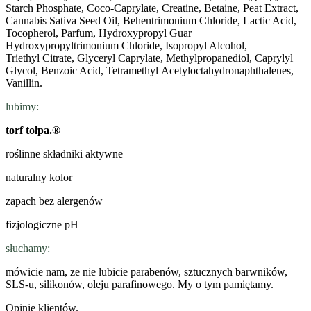
Starch Phosphate, Coco-Caprylate, Creatine, Betaine, Peat Extract,
Cannabis Sativa Seed Oil, Behentrimonium Chloride, Lactic Acid,
Tocopherol, Parfum, Hydroxypropyl Guar
Hydroxypropyltrimonium Chloride, Isopropyl Alcohol,
Triethyl Citrate, Glyceryl Caprylate, Methylpropanediol, Caprylyl
Glycol, Benzoic Acid, Tetramethyl Acetyloctahydronaphthalenes,
Vanillin.
lubimy:
torf tołpa.®
roślinne składniki aktywne
naturalny kolor
zapach bez alergenów
fizjologiczne pH
słuchamy:
mówicie nam, ze nie lubicie parabenów, sztucznych barwników,
SLS-u, silikonów, oleju parafinowego. My o tym pamiętamy.
Opinie klientów.