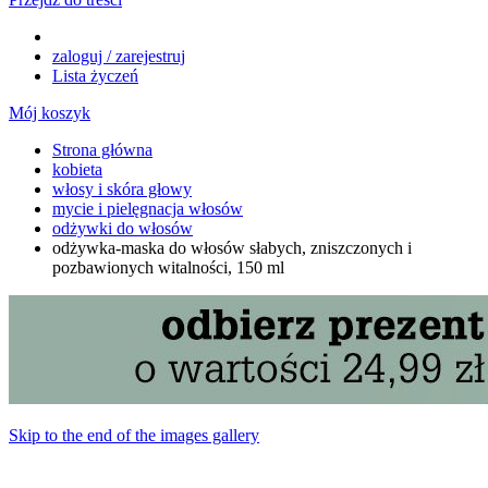
zaloguj / zarejestruj
Lista życzeń
Mój koszyk
Strona główna
kobieta
włosy i skóra głowy
mycie i pielęgnacja włosów
odżywki do włosów
odżywka-maska do włosów słabych, zniszczonych i
pozbawionych witalności, 150 ml
Skip to the end of the images gallery