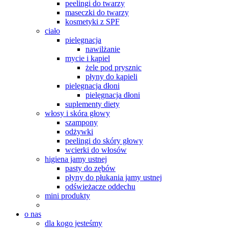
peelingi do twarzy
maseczki do twarzy
kosmetyki z SPF
ciało
pielęgnacja
nawilżanie
mycie i kąpiel
żele pod prysznic
płyny do kąpieli
pielęgnacja dłoni
pielęgnacja dłoni
suplementy diety
włosy i skóra głowy
szampony
odżywki
peelingi do skóry głowy
wcierki do włosów
higiena jamy ustnej
pasty do zębów
płyny do płukania jamy ustnej
odświeżacze oddechu
mini produkty
o nas
dla kogo jesteśmy