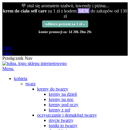
💜 otul się aromatem szałwii, lawendy i piżma...
krem do ciała self care
za 1 zł z kodem
SEN
do zakupów od 130
zł
odbierz prezent za 1 zł »
koniec promocji za:
1d 20h 20m 28s
darmowa
od 120 zł
Klub
tołpa.
Przełącznik Nav
Menu.
kobieta
twarz
kremy do twarzy
kremy na dzień
kremy na noc
kremy pod oczy
kremy z spf
oczyszczanie i demakijaż twarzy
mycie twarzy
toniki to twarzy