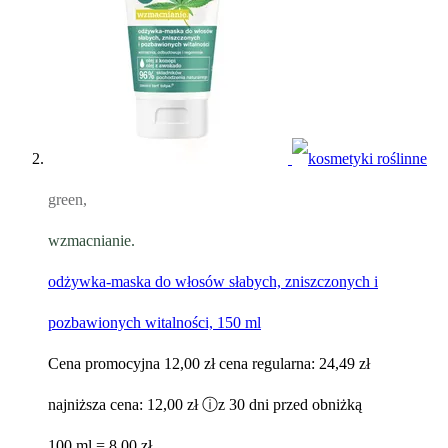
green,
wzmacnianie.
odżywka-maska do włosów słabych, zniszczonych i
pozbawionych witalności, 150 ml
Cena promocyjna
12,00 zł
cena regularna:
24,49 zł
najniższa cena:
12,00 zł
ⓘ
z 30 dni przed obniżką
100 ml = 8,00 zł