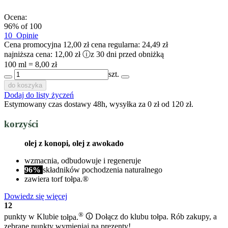
Ocena:
96
% of
100
10
Opinie
Cena promocyjna
12,00 zł
cena regularna:
24,49 zł
najniższa cena:
12,00 zł
ⓘ
z 30 dni przed obniżką
100 ml = 8,00 zł
szt.
do koszyka
Dodaj do listy życzeń
Estymowany czas dostawy 48h, wysyłka za 0 zł od 120 zł.
korzyści
olej z konopi, olej z awokado
wzmacnia, odbudowuje i regeneruje
96%
składników pochodzenia naturalnego
zawiera torf tołpa.®
Dowiedz się więcej
12
®
punkty w Klubie
tołpa.
Dołącz do klubu tołpa. Rób zakupy, a
zebrane punkty wymieniaj na prezenty!