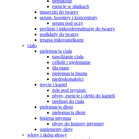
demakijaż
esencje w płatkach
maseczki do twarzy
serum, boostery i koncentraty
serum pod oczy
peelingi i mikrodermabrazje do twarzy
podkłady do twarzy
terapia mikroigiełkami
ciało
pielęgnacja ciała
nawilżanie ciała
cellulit i ujędrnianie
dla mam
pielęgnacja biustu
niedoskonałości
mycie i kąpiel
żele pod prysznic
płyny, esencje i olejki do kąpieli
peelingi do ciała
pielęgnacja dłoni
pielęgnacja dłoni
higiena intymna
płyny do higieny intymnej
suplementy diety
włosy i skóra głowy