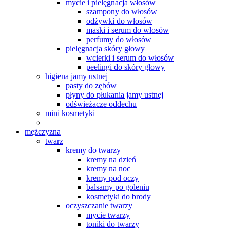
mycie i pielęgnacja włosów
szampony do włosów
odżywki do włosów
maski i serum do włosów
perfumy do włosów
pielęgnacja skóry głowy
wcierki i serum do włosów
peelingi do skóry głowy
higiena jamy ustnej
pasty do zębów
płyny do płukania jamy ustnej
odświeżacze oddechu
mini kosmetyki
mężczyzna
twarz
kremy do twarzy
kremy na dzień
kremy na noc
kremy pod oczy
balsamy po goleniu
kosmetyki do brody
oczyszczanie twarzy
mycie twarzy
toniki do twarzy