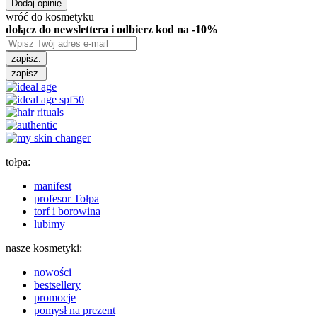
Dodaj opinię
wróć do kosmetyku
dołącz do newslettera i odbierz kod na -10%
zapisz.
zapisz.
tołpa:
manifest
profesor Tołpa
torf i borowina
lubimy
nasze kosmetyki:
nowości
bestsellery
promocje
pomysł na prezent