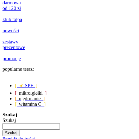
darmowa
od 120 zł
klub tołpa
nowości
zestawy
prezentowe
promocje
popularne teraz:
[ ☀️
SPF
]
[
mikroigiełki
]
[
ujędrnianie
]
[
witamina C
]
Szukaj
Szukaj
Szukaj
Przejdź do treści