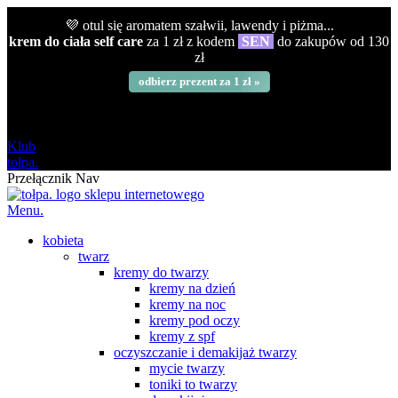
💜 otul się aromatem szałwii, lawendy i piżma...
krem do ciała self care
za 1 zł z kodem
SEN
do zakupów od 130
zł
odbierz prezent za 1 zł »
darmowa
od 120 zł
Klub
tołpa.
Przełącznik Nav
Menu.
kobieta
twarz
kremy do twarzy
kremy na dzień
kremy na noc
kremy pod oczy
kremy z spf
oczyszczanie i demakijaż twarzy
mycie twarzy
toniki to twarzy