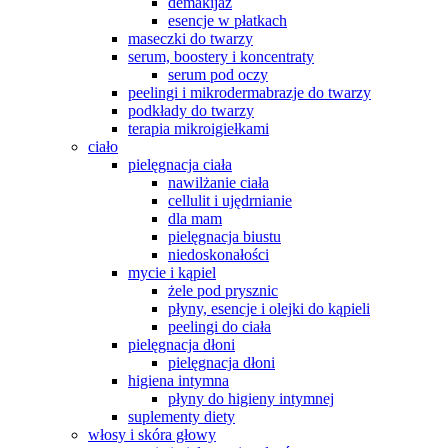
demakijaż
esencje w płatkach
maseczki do twarzy
serum, boostery i koncentraty
serum pod oczy
peelingi i mikrodermabrazje do twarzy
podkłady do twarzy
terapia mikroigiełkami
ciało
pielęgnacja ciała
nawilżanie ciała
cellulit i ujędrnianie
dla mam
pielęgnacja biustu
niedoskonałości
mycie i kąpiel
żele pod prysznic
płyny, esencje i olejki do kąpieli
peelingi do ciała
pielęgnacja dłoni
pielęgnacja dłoni
higiena intymna
płyny do higieny intymnej
suplementy diety
włosy i skóra głowy