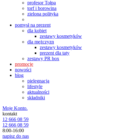
profesor Tołpa
torf i borowina
zielona polityka
pomysł na prezent
dla kobiet
zestawy kosmetyków
dla mężczyzn
zestawy kosmetyków
prezent dla taty
zestawy PR box
promocje
nowości
blog
pielęgnacja
lifestyle
aktualności
składniki
Moje Konto.
kontakt
12 666 08 59
12 666 08 59
8:00-16:00
napisz do nas