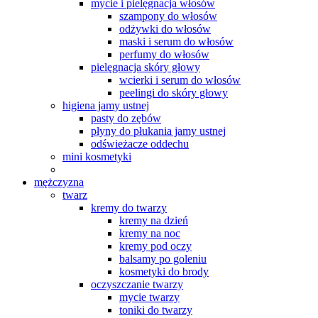
mycie i pielęgnacja włosów
szampony do włosów
odżywki do włosów
maski i serum do włosów
perfumy do włosów
pielęgnacja skóry głowy
wcierki i serum do włosów
peelingi do skóry głowy
higiena jamy ustnej
pasty do zębów
płyny do płukania jamy ustnej
odświeżacze oddechu
mini kosmetyki
mężczyzna
twarz
kremy do twarzy
kremy na dzień
kremy na noc
kremy pod oczy
balsamy po goleniu
kosmetyki do brody
oczyszczanie twarzy
mycie twarzy
toniki do twarzy