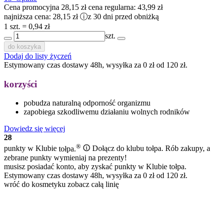
Cena promocyjna
28,15 zł
cena regularna:
43,99 zł
najniższa cena:
28,15 zł
ⓘ
z 30 dni przed obniżką
1 szt. = 0,94 zł
szt.
do koszyka
Dodaj do listy życzeń
Estymowany czas dostawy 48h, wysyłka za 0 zł od 120 zł.
korzyści
pobudza naturalną odporność organizmu
zapobiega szkodliwemu działaniu wolnych rodników
Dowiedz się więcej
28
®
punkty w Klubie
tołpa.
Dołącz do klubu tołpa. Rób zakupy, a
zebrane punkty wymieniaj na prezenty!
musisz posiadać konto, aby zyskać punkty w Klubie tołpa.
Estymowany czas dostawy 48h, wysyłka za 0 zł od 120 zł.
wróć do kosmetyku
zobacz całą linię