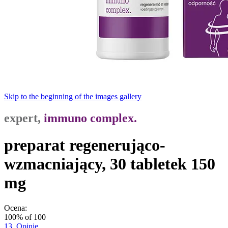
Skip to the beginning of the images gallery
expert,
immuno complex.
preparat regenerująco-
wzmacniający, 30 tabletek 150
mg
Ocena:
100
% of
100
13
Opinie