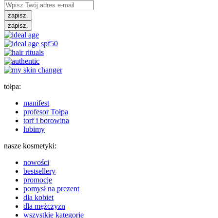
zapisz.
zapisz.
tołpa:
manifest
profesor Tołpa
torf i borowina
lubimy
nasze kosmetyki:
nowości
bestsellery
promocje
pomysł na prezent
dla kobiet
dla mężczyzn
wszystkie kategorie