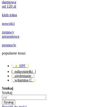
darmowa
od 120 zł
klub tołpa
nowości
zestawy
prezentowe
promocje
popularne teraz:
[ ☀️
SPF
]
[
mikroigiełki
]
[
ujędrnianie
]
[
witamina C
]
Szukaj
Szukaj
Szukaj
Przejdź do treści