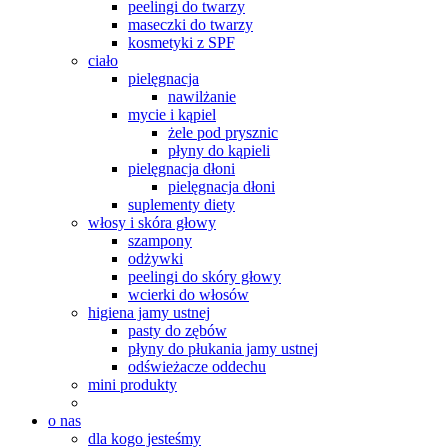
peelingi do twarzy
maseczki do twarzy
kosmetyki z SPF
ciało
pielęgnacja
nawilżanie
mycie i kąpiel
żele pod prysznic
płyny do kąpieli
pielęgnacja dłoni
pielęgnacja dłoni
suplementy diety
włosy i skóra głowy
szampony
odżywki
peelingi do skóry głowy
wcierki do włosów
higiena jamy ustnej
pasty do zębów
płyny do płukania jamy ustnej
odświeżacze oddechu
mini produkty
o nas
dla kogo jesteśmy