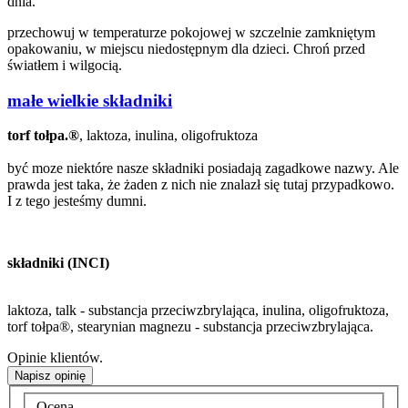
dnia.
przechowuj w temperaturze pokojowej w szczelnie zamkniętym
opakowaniu, w miejscu niedostępnym dla dzieci. Chroń przed
światłem i wilgocią.
małe wielkie składniki
torf tołpa.®
, laktoza, inulina, oligofruktoza
być moze niektóre nasze składniki posiadają zagadkowe nazwy. Ale
prawda jest taka, że żaden z nich nie znalazł się tutaj przypadkowo.
I z tego jesteśmy dumni.
składniki (INCI)
laktoza, talk - substancja przeciwzbrylająca, inulina, oligofruktoza,
torf tołpa®, stearynian magnezu - substancja przeciwzbrylająca.
Opinie klientów.
Napisz opinię
Ocena