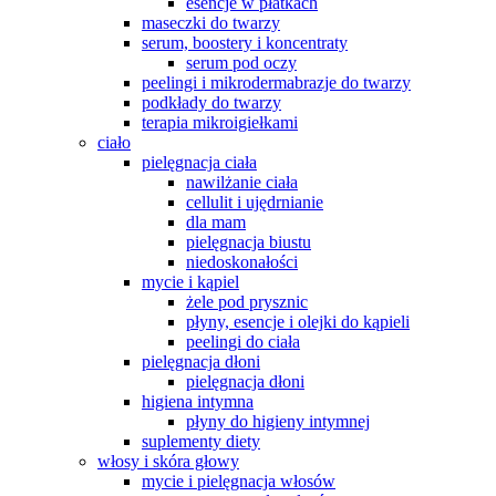
esencje w płatkach
maseczki do twarzy
serum, boostery i koncentraty
serum pod oczy
peelingi i mikrodermabrazje do twarzy
podkłady do twarzy
terapia mikroigiełkami
ciało
pielęgnacja ciała
nawilżanie ciała
cellulit i ujędrnianie
dla mam
pielęgnacja biustu
niedoskonałości
mycie i kąpiel
żele pod prysznic
płyny, esencje i olejki do kąpieli
peelingi do ciała
pielęgnacja dłoni
pielęgnacja dłoni
higiena intymna
płyny do higieny intymnej
suplementy diety
włosy i skóra głowy
mycie i pielęgnacja włosów