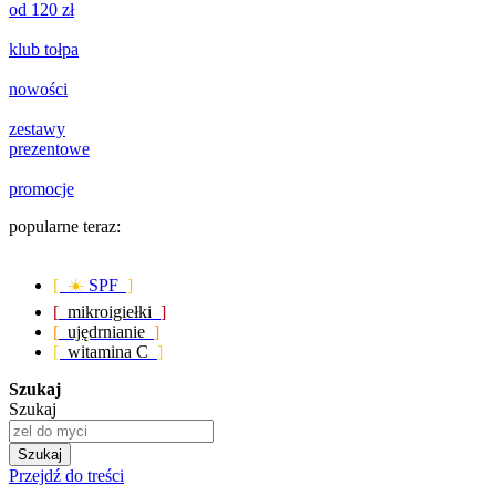
od 120 zł
klub tołpa
nowości
zestawy
prezentowe
promocje
popularne teraz:
[ ☀️
SPF
]
[
mikroigiełki
]
[
ujędrnianie
]
[
witamina C
]
Szukaj
Szukaj
Szukaj
Przejdź do treści