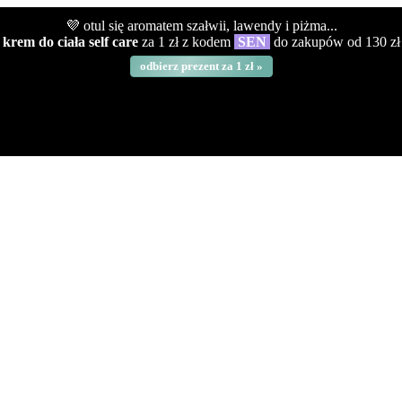
💜 otul się aromatem szałwii, lawendy i piżma...
krem do ciała self care
za 1 zł z kodem
SEN
do zakupów od 130 zł
odbierz prezent za 1 zł »