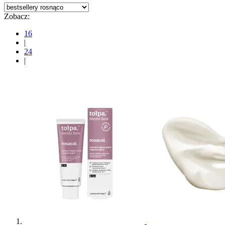
Zobacz:
16
|
24
|