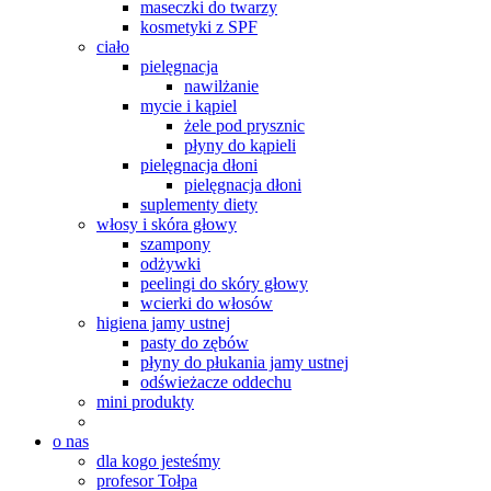
maseczki do twarzy
kosmetyki z SPF
ciało
pielęgnacja
nawilżanie
mycie i kąpiel
żele pod prysznic
płyny do kąpieli
pielęgnacja dłoni
pielęgnacja dłoni
suplementy diety
włosy i skóra głowy
szampony
odżywki
peelingi do skóry głowy
wcierki do włosów
higiena jamy ustnej
pasty do zębów
płyny do płukania jamy ustnej
odświeżacze oddechu
mini produkty
o nas
dla kogo jesteśmy
profesor Tołpa