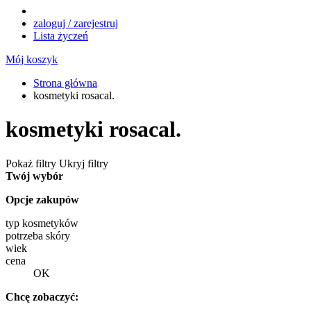
zaloguj / zarejestruj
Lista życzeń
Mój koszyk
Strona główna
kosmetyki rosacal.
kosmetyki rosacal.
Pokaż filtry
Ukryj filtry
Twój wybór
Opcje zakupów
typ kosmetyków
potrzeba skóry
wiek
cena
OK
Chcę zobaczyć: