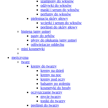
szampony do włosów
odżywki do włosów
maski i serum do włosów
perfumy do włosów
pielęgnacja skóry głowy
wcierki i serum do włosów
peelingi do skóry głowy
higiena jamy ustnej
pasty do zębów
płyny do płukania jamy ustnej
odświeżacze oddechu
mini kosmetyki
mężczyzna
twarz
kremy do twarzy
kremy na dzień
kremy na noc
kremy pod oczy
balsamy po goleniu
kosmetyki do brody
oczyszczanie twarzy
mycie twarzy
toniki do twarzy
peelingi do twarzy