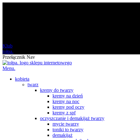
darmowa
od 120 zł
Klub
tołpa.
Przełącznik Nav
Menu.
kobieta
twarz
kremy do twarzy
kremy na dzień
kremy na noc
kremy pod oczy
kremy z spf
oczyszczanie i demakijaż twarzy
mycie twarzy
toniki to twarzy
demakijaż